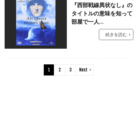
『西部戦線異状なし』の
コリン・ファース
コリーン・ベイド
タイトルの意味を知って
コリー・ハードリクト
コリー・フェルドマン
部屋で一人…
コルム・フィオール
コロムビア映画
続きを読む
コロンビア・トライスター映画
コロンビア映画
コンスタンティン・フィルム
コンラッド・バフ
コンラッド・ピクチャーズ
1
2
3
Next
コートニー・フェンドリー
コートニー・ラヴ
コーリイ・ジョンソン
コーリー・ウォーカー
コール・ハウザー
コーレイ・ジョンソン
ゴア・ヴィダル
ゴッドフリー・クイグリー
ゴンサロ・ウリアルテ
ゴードン・クリーエ
ゴードン・ジャクソン
ゴードン・リード
ゴーモン
ゴールデングローブ賞