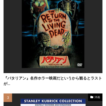
ジェイミー・シェリダン
ジェイミー・フォアマン
ジェイミー・ベル
ジェイン・ブルック
ジェイ・キャシディ
ジェイ・クロンリー
ジェイ・ヘッド
ジェイ・ラッセル
ジェイ・ローチ
ジェエシカ・タッキンスキー
ジェシカ・タイラー・ブラウン
ジェシカ・ビール
ジェシカ・ラング
ジェシー・ジェームズ
ジェシー・ブラッドフォード
『バタリアン』名作ホラー映画だというから観るとラスト
が…
ジェシー・プレモンス
ジェナ・マローン
ジェニット・ゴールドスタイン
洋画
ジェニファー・ガーナー