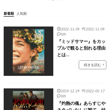
クリス・ワイアット
クリフトン・コリンズ・Jr
新着順
人気順
クリフトン・ジェームズ
クリフ・ロバートソン
2022-11-09
2022-11-09
クリント・イーストウッド
0件
クリント・ハワード
『ミッドサマー』をカッ
プルで観ると別れる理由
クルーズ/ワグナー・プロダクションズ
とは…
クルー・ギャラガー
クレア・ギア
クレア・シンプソン
クレア・デュヴァル
続きを読む
クレア・モーリア
クレイグ・アルパート
クレイグ・アームストロング
クレイグ・ガレスピー
クレイグ・ザダン
2019-12-29
2022-05-17
0件
クレイグ・ピアース
クレイグ・ファーガソン
『灼熱の魂』あらすじや
クレイグ・マッケイ
クレイジーケンバンド
ネタバレなしに観て、結