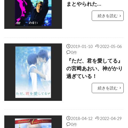
まとやられた…
ケヴィン・ポラック
ゲイラード・サーテイン
続きを読む
ゲイリー・D・ローチ
ゲイリー・ウィンター
ゲイリー・ケンプ
ゲイリー・ゴーツマン
ゲイリー・シュモーラー
ゲイリー・ビジー
2019-01-10
2022-05-06
ゲイリー・フォスター
0件
ゲイリー・ルチェシ・プロ
『ただ、君を愛してる』
ゲイリー・ルチェッシ
ゲイル・アン・ハード
の宮﨑あおい、神がかり
過ぎている！
ゲイル・カッツ
ゲイル・ギルクリースト
ゲイル・ハンセン
ゲオルグ・ミケル
続きを読む
ゲリー・ベッカー
ゲーリー・ハナム
コニー・レイ
コフィー・ナーティ
コメディ映画
コリン・ウィルソン
2018-04-12
2022-04-29
0件
コリン・コフリン
コリン・スティントン