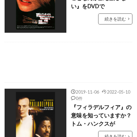
ケイティー・フェザーストン
い』をDVDで
ケイトリン・ダブルデイ
続きを読む
ケイトリン・モンゴメリー
ケイトリン・ワックス
ケイト・ウィンスレット
ケイト・バートン
ケイト・ブランシェット
ケイト・ベッキンセイル
ケイト・マルヴァニー
ケイト・マーラ
ケイリー・エルウィス
ケイリー・グラナット
2019-11-06
2022-05-10
ケイル・ボイター
ケイレブ・ヘンリー
0件
ケニヨン・ホプキンス
ケネス・ウット
『フィラデルフィア』の
意味を知っていますか？
ケネディ/マーシャル
ケビン・コスナー
トム・ハンクスが
ケビン・シュミット
ケビン・ベーコン
続きを読む