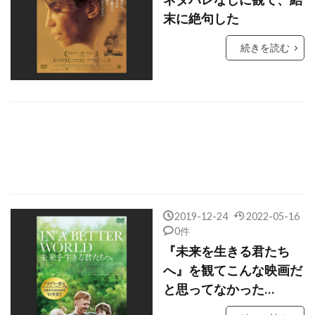
クレイトン・タウンゼンド
末に絶句した
クレマンス・ポエジー
続きを読む
クロエ・グレース・モレッツ
クロエ・チェンゲリ
クロックワークス
クロティルド・モレ
クロディルデ・モレ
クロディー・オサール
クローセスト・トゥ・ザ・ホール
クローディア・ウェルズ
グスタフ・ハスフォード
2019-12-24
2022-05-16
グスターボ・サンタオラヤ
0件
『未来を生きる君たち
グラント・クレイマー
グラン・ディドンナ
へ』を観てこんな映画だ
グレゴリー・オースターマン
と思ってなかった…
グレゴリー・スポーレダー