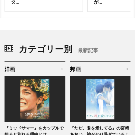
タ…
が…
ジェリー・グリーンバーグ
ジェリー・スティラー
ジェリー・バマン
ジェリー・ブラッカイマー
ジェリー・ブラック
ジェリー・リヴリー
カテゴリー別
最新記事
ジェリー・ローラー
ジェリー・ワッサーマン
ジェルジ・リゲティ
ジェルーシャ・ヘス
洋画
邦画
ジェレミー・クライナー
ジェレミー・クーン
ジェレミー・スイフト
ジェレミー・ピヴェン
ジェレミー・レナー
ジェレミー・レヴェン
ジェームズ・D・ブルベイカー
ジェームズ・L・カーター
ジェームズ・T・キャラハン
『ミッドサマー』をカップルで
『ただ、君を愛してる』の宮﨑
ジェームズ・アール・ジョーンズ
観ると別れる理由とは…
あおい、神がかり過ぎている！