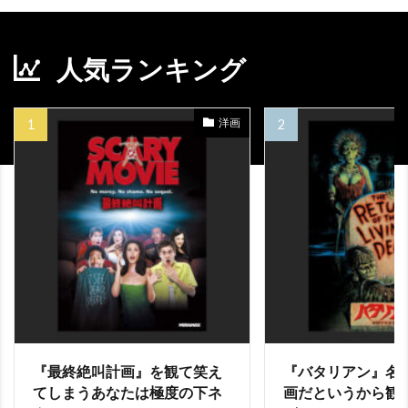
ジェフ・アーチ
ジェフ・イマダ
ジェフ・ウィツケ
ジェフ・ガーソン
人気ランキング
ジェフ・キャラン
ジェフ・コーエン
ジェフ・サックマン
ジェフ・ナサンソン
洋画
ジェフ・パークス
ジェフ・ピジョン
ジェフ・ブリッジス
ジェフ・マッツォーラ
ジェフ・モリス
ジェブ・ブロディ
ジェマ・アータートン
ジェマ・ワード
ジェラルディン・ヒューズ
ジェラルド・B・グリーンバーグ
ジェラルド・モーレン
ジェラール・ドパルデュー
『最終絶叫計画』を観て笑え
『バタリアン』名
ジェラール・ワトキンス
てしまうあなたは極度の下ネ
画だというから観
ジェリコ・イヴァネク