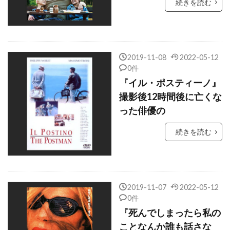
続きを読む
グレゴリー・プロトキン
グレゴリー・ホブリット
グレゴワール・エッツェル
グレッグ・キニア
2019-11-08
2022-05-12
グレッグ・バーグ
グレッグ・モットーラ
0件
グレン・ウィリアムスン
『イル・ポスティーノ』
グレン・シャディックス
撮影後12時間後に亡くな
った俳優の
グレン・モーシャワー
グレーム・マンソン
グレーム・レヴェル
グロリア・グレアム
続きを読む
グロービジョン
グーフ・デ・コニング
ケイエスエス
ケイシー・O・ロアーズ
ケイシー・アフレック
ケイシー・シーマツコ
2019-11-07
2022-05-12
0件
ケイティ・キャシディ
ケイティ・ホームズ
『死んでしまったら私の
ケイティ・ルーメル
ケイティー・サイン
ことなんか誰も話さな