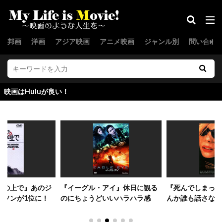
クリストフ・ヴァルツ
クリスピン・グローヴァー
邦画
洋画
アジア映画
アニメ映画
ジャンル別
問い合わ
クリスピン・ストラザーズ
クリス・J・ボール
クリス・ウィリアムズ
クリス・エリス
クリス・オーウェン
クリス・クーパー
luが良い！
クリス・ケンティス
クリス・コロンバス
クリス・サイキエル
クリス・サランドン
クリス・タッカー
クリス・ディケンズ
クリス・ハンレイ
クリス・バウアー
クリス・ブリガム
クリス・ヘンチー
クリス・ベンダー
クリス・ベーコン
巣の上で』あのジ
『イーグル・アイ』休日に観る
『死んでしまった
ルソンが1位に！
のにちょうどいいハラハラ感
んか誰も話さない
クリス・ペン
クリス・マーシャル
クリス・レベンゾン
クリス・ロック