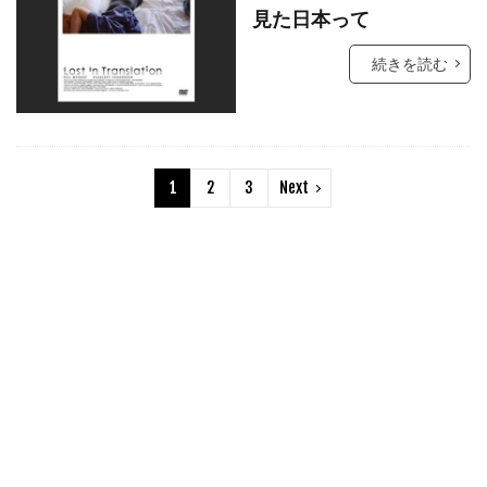
クリント・イーストウッド
見た日本って
クリント・ハワード
続きを読む
クルーズ/ワグナー・プロダクションズ
クルー・ギャラガー
クレア・ギア
クレア・シンプソン
クレア・デュヴァル
1
2
3
Next
クレア・モーリア
クレイグ・アルパート
クレイグ・アームストロング
クレイグ・ガレスピー
クレイグ・ザダン
クレイグ・ピアース
クレイグ・ファーガソン
クレイグ・マッケイ
クレイジーケンバンド
クレイトン・タウンゼンド
クレマンス・ポエジー
クロエ・グレース・モレッツ