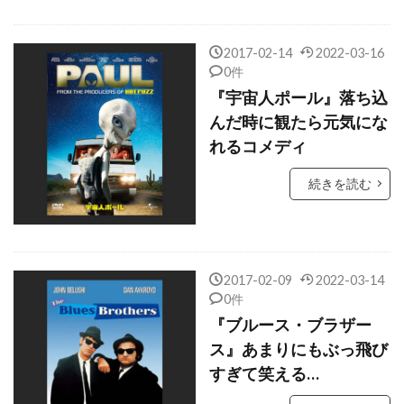
クイーン・ラティファ
クエンティン・タランティーノ
2017-02-14
2022-03-16
クォン・ヒョゴ
クシシュトフ・ペンデレツキ
0件
クライヴ・オーウェン
『宇宙人ポール』落ち込
んだ時に観たら元気にな
クラウディア・シファー
れるコメディ
クラウディオ・アルフォンシ
続きを読む
クラレンス・ギリヤード・Jr
クランツ刑事
クラーク・グレッグ
クラーク・デューク
クリスチャン・J・メオリ
クリスチャン・コルソン
2017-02-09
2022-03-14
0件
クリスチャン・ハワード
『ブルース・ブラザー
クリスチャン・ベール
ス』あまりにもぶっ飛び
クリスティアン・アメリ
すぎて笑える…
クリスティナ・カールヴィンド