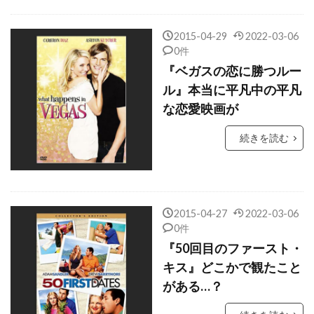
クリストファー・ニコラス・スミス
2015-04-29
2022-03-06
クリストファー・ノーラン
0件
クリストファー・バート
『ベガスの恋に勝つルー
ル』本当に平凡中の平凡
クリストファー・マイヤー
な恋愛映画が
クリストファー・マッカリー
クリストファー・ミンツ＝プラッセ
続きを読む
クリストファー・ヤング
クリストファー・ラウズ
クリストファー・ロイド
2015-04-27
2022-03-06
0件
クリストファー・ワイン
クリストフ・ベック
『50回目のファースト・
クリストフ・ヴァルツ
キス』どこかで観たこと
クリスピン・グローヴァー
がある…？
クリスピン・ストラザーズ
クリス・J・ボール