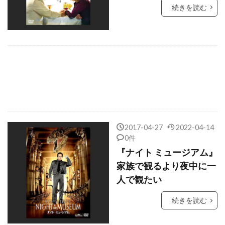
キルスティン・ウォーレン
続きを読む
キルスティン・ダンスト
キルナ・スタメル
キース・アレン
キース・ウォーカー
キース・デイヴィッド
キース・ドリングトン
キーネン・アイヴォリー・ウェイアンズ
キーラン・カルキン
キーラン・マローニー
キーラ・ナイトレイ
キー・ホイ・クァン
ギャガ
ギャビー・ホフマン
2017-04-27
2022-04-14
0件
ギャレット・M・ブラウン
『ナイト ミュージアム』
ギャレット・ヘドランド
ギヨーム・ローラン
家族で観るより夜中に一
ギル・ネッター
ギレルモ・アリアガ
人で観たい
ギレルモ・ギル
ギレルモ・ナヴァロ
続きを読む
ギ・ルクリュイーズ
クィントン・アーロン