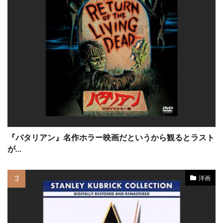
サイモン・ボーファイ
サイモン・リー
サイード・タルカーニ
サイード・ベン・サイード
サスペンス映画
サチ・パーカー
サトゥルニノ・ガルシア
サニー斉藤
サフロン・バロウズ
サミット・エンターテインメント
サミュエル・L・ジャクソン
サミュエル・S・ハインズ
『バタリアン』名作ホラー映画だというから観るとラスト
サミュエル・テイラー
サム・ウィットワー
が…
サム・エリオット
サム・オースティン
サム・シェパード
サム・ニール
洋画
サム・バウアー
サム・ベーレンズ
サム・マーサー
サム・メルヴィル
サム・ライミ
サム・ロバーズ