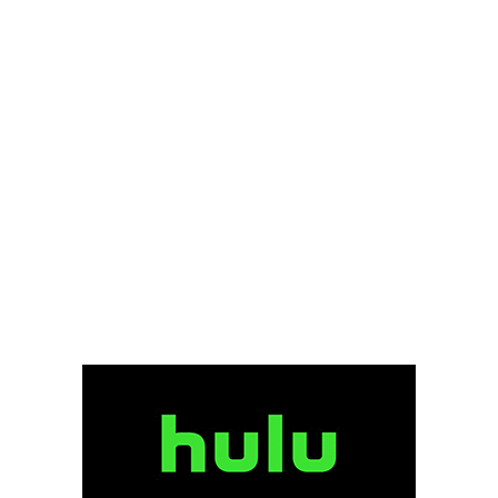
ケン・カミンズ
ケン・ケンセイ
ケン・ストット
ケン・ダリー
ケン・チョン
ケン・ノーラン
ケン・ペイジ
ケン・ローチ
ケヴィン・J・メシック
ケヴィン・オモリソン
ケヴィン・クライン
ケヴィン・クルック
ケヴィン・コスナー
ケヴィン・コーリガン
ケヴィン・シールズ
ケヴィン・スペイシー
ケヴィン・デュランド
ケヴィン・ブレズナハン
ケヴィン・ベーコン
ケヴィン・ポラック
ゲイラード・サーテイン
ゲイリー・D・ローチ
ゲイリー・ウィンター
ゲイリー・ケンプ
ゲイリー・ゴーツマン