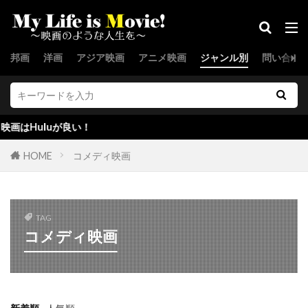
キャサリン・オハラ
キャサリン・キーナー
キャサリン・スコセッシ
邦画
洋画
アジア映画
アニメ映画
ジャンル別
問い合わ
キャサリン・ゼタ＝ジョーンズ
キャサリン・タウン
キャサリン・ナップマン
キャサリン・マーティン
luが良い！
キャサリン・ランバート
キャサリン・ロス
キャシー・コンラッド
キャシー・ベイツ
HOME
コメディ映画
キャスリン・ニュートン
キャスリーン・ケネディ
TAG
キャスリーン・ケネディアラン・シルヴェストリ
コメディ映画
キャスリーン・コーデル
キャスリーン・フリーマン
キャス・アンヴァー