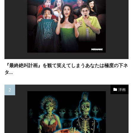
コロンビア・トライスター映画
コロンビア映画
コンスタンティン・フィルム
コンラッド・バフ
コンラッド・ピクチャーズ
コートニー・フェンドリー
コートニー・ラヴ
コーリイ・ジョンソン
コーリー・ウォーカー
コール・ハウザー
コーレイ・ジョンソン
ゴア・ヴィダル
ゴッドフリー・クイグリー
『最終絶叫計画』を観て笑えてしまうあなたは極度の下ネ
タ…
ゴンサロ・ウリアルテ
ゴードン・クリーエ
ゴードン・ジャクソン
ゴードン・リード
洋画
ゴーモン
ゴールデングローブ賞
ゴールドレスト・ピクチャーズ
サイモン・ウェスト
サイモン・オークランド
サイモン・ダガン
サイモン・ペッグ