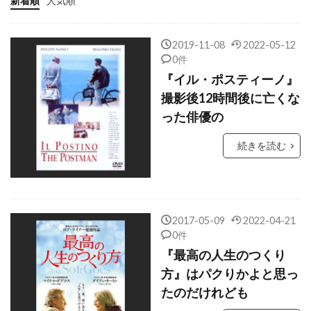
新着順
人気順
キャッスル・ロック・エンターテインメント
キャブ・キャロウェイ
2019-11-08
2022-05-12
キャムリン・グライムス
キャメロン・クロウ
0件
『イル・ポスティーノ』
キャメロン・ディアス
キャメロン・ブライト
撮影後12時間後に亡くな
キャメロン・ボイス
った俳優の
キャメロン・マクラッケン
続きを読む
キャリー・フィッシャー
キャリー・マリガン
キャリー・ローウェル
キャリー＝アン・モス
キャロライン・アーロン
2017-05-09
2022-04-21
キャロライン・グッドール
0件
キャロライン・トンプソン
『最高の人生のつくり
キャロル・フックス
キャロル・リトルトン
方』はパクりかよと思っ
たのだけれども
キャンディス・アザラ
キリアン・マーフィー