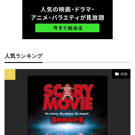
ゲイリー・シュモーラー
ゲイリー・ビジー
ゲイリー・フォスター
ゲイリー・ルチェシ・プロ
ゲイリー・ルチェッシ
ゲイル・アン・ハード
ゲイル・カッツ
ゲイル・ギルクリースト
人気ランキング
ゲイル・ハンセン
ゲオルグ・ミケル
ゲリー・ベッカー
ゲーリー・ハナム
洋画
コニー・レイ
コフィー・ナーティ
コメディ映画
コリン・ウィルソン
コリン・コフリン
コリン・スティントン
コリン・ファース
コリーン・ベイド
コリー・ハードリクト
コリー・フェルドマン
コルム・フィオール
コロムビア映画