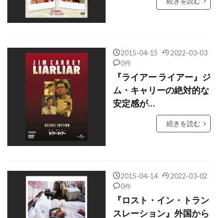
続きを読む
クリス・ウィリアムズ
クリス・エリス
クリス・オーウェン
クリス・クーパー
クリス・ケンティス
クリス・コロンバス
2015-04-15
2022-03-03
クリス・サイキエル
クリス・サランドン
0件
クリス・タッカー
クリス・ディケンズ
『ライアー ライアー』ジ
ム・キャリーの絶対的な
クリス・ハンレイ
クリス・バウアー
安定感が…
クリス・ブリガム
クリス・ヘンチー
続きを読む
クリス・ベンダー
クリス・ベーコン
クリス・ペン
クリス・マーシャル
クリス・レベンゾン
クリス・ロック
クリス・ワイアット
クリフトン・コリンズ・Jr
2015-04-14
2022-03-02
0件
クリフトン・ジェームズ
『ロスト・イン・トラン
クリフ・ロバートソン
スレーション』外国から