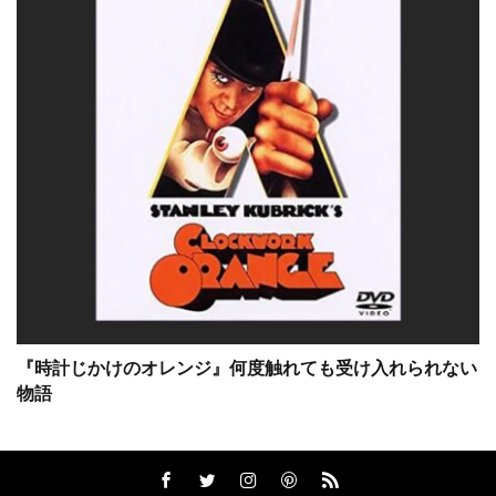
サム・ワーシントン
サラ・ウィドウズ
サラ・ダグラス
サラ・フラック
サラ・フリーマン
サラ・ミシェル・ゲラー
サリー・メンケ
サル・ロペス
サンダンス映画祭
サンドラ・ブロック
サーシャ・バレス
サー・クライン
ザックプロモーション
ザック・エストリン
ザック・エフロン
ザック・ガリフィアナキス
ザック・グルニエ
ザナガル・フィルム
『時計じかけのオレンジ』何度触れても受け入れられない
ザナドゥー
ザンダー・バークレー
物語
ザン・チョン・ダンク
ザ・ケネディ/マーシャル・カンパニー
ザ・ザナック・カンパニー
シェイ・カンリフ