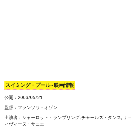
スタジオ・エコー
スタンリー・R・ジャッフェ
スタンリー・アンダーソン
スタンリー・キューブリック
スタンリー・キューブリック・プロダクションズ
スタンリー・ワイザー
スタン・ウィンストン
スタン・ウェッブ
スタン・リー
スターリング・ジェリンズ
スチャオ・ポンウィライ
スイミング・プール - 映画情報
スチュアート・コーエン
スチュアート・ストーン
公開：2003/05/21
スチュアート・ドライバーグ
監督：フランソワ・オゾン
スチュアート・ベッサー
出演者：シャーロット・ランプリング, チャールズ・ダンス, リ
ィヴィーヌ・サニエ
スチュワート・コープランド