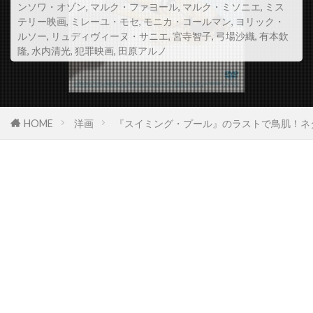
ンソワ・オゾン
,
マルク・ファヨール
,
マルク・ミソニエ
,
ミス
スコット・Z・バーンズ
テリー映画
,
ミレーユ・モセ
,
モニカ・コールマン
,
ヨリック・
ルソー
,
リュディヴィーヌ・サニエ
,
宮寺智子
,
弓場沙織
,
有本欽
スコット・アレクサンダー
スコット・グレン
隆
,
水内清光
,
犯罪映画
,
田原アルノ
スコット・コルク
スコット・シェパード
スコット・シルヴァー
スコット・ジョプリン
スコット・トーマス
スコット・ノイスタッター
HOME
洋画
『スイミング・プール』のラストで鳥肌！ネ
スコット・バクラ
スコット・バドニック
スコット・ヒックス
スコット・ムーア
スコット・リーヴス
スコット・ルーディン
スコット・ルーディン・プロダクションズ
スサンネ・ビア
スサンネ・リンマン
スザンヌ・シェパード
スザンヌ・トッド
スタイルジャム
スタジオカナル
スタジオザウルス
スタジオユニ