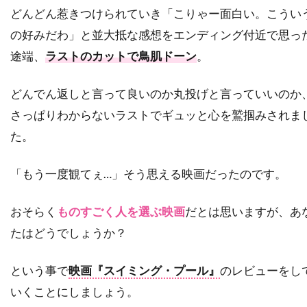
ダナ・ゴールドバーグ
どんどん惹きつけられていき「こりゃー面白い。こうい
ダニエラ・ヒメネス・カチョ
の好みだわ」と並大抵な感想をエンディング付近で思っ
ダニエル・ウォレス
ダニエル・オートゥイユ
途端、
ラストのカットで鳥肌ドーン
。
ダニエル・クレイグ
ダニエル・デュヴァル
どんでん返しと言って良いのか丸投げと言っていいのか
ダニエル・トラヴィス
ダニエル・ファップ
さっぱりわからないラストでギュッと心を鷲掴みされま
ダニエル・ブリュール
ダニエル・マンデル
た。
ダニエル・メイズ
ダニエル・ルピ
ダニエル・レゼンデ
ダニー・ウォレス
「もう一度観てぇ…」そう思える映画だったのです。
ダニー・エルフマン
ダニー・グローヴァー
ダニー・デヴィート
ダニー・ヌッチ
おそらく
ものすごく人を選ぶ映画
だとは思いますが、あ
たはどうでしょうか？
ダニー・ホック
ダニー・ボイル
ダニー・マスターソン
ダニー・ロイド
という事で
映画『スイミング・プール』
のレビューをし
ダビ・ガラルト
ダビ・ベルト
いくことにしましょう。
ダリウス・ウォルスキー
ダリル・ハンナ