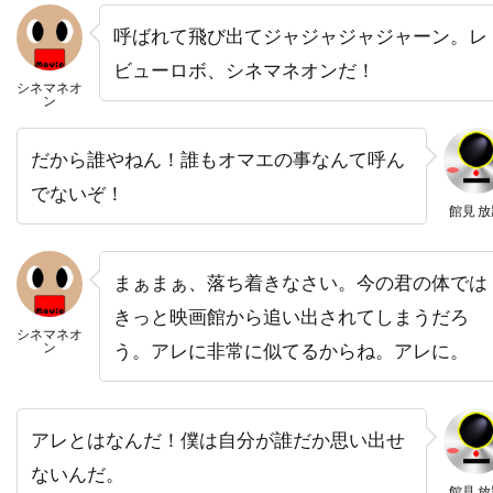
デヴィッド・ジョハンソン
呼ばれて飛び出てジャジャジャジャーン。レ
デヴィッド・ストラザーン
デヴィッド・トーン
ビューロボ、シネマネオンだ！
シネマネオ
デヴィッド・ニコルズ
ン
デヴィッド・ハイド・ピアース
だから誰やねん！誰もオマエの事なんて呼ん
デヴィッド・ハイマン
でないぞ！
デヴィッド・ヒューレット
館見 放
デヴィッド・フォスター・プロダクションズ
デヴィッド・ブレナー
デヴィッド・ブロッカー
まぁまぁ、落ち着きなさい。今の君の体では
きっと映画館から追い出されてしまうだろ
デヴィッド・ブロークマン
シネマネオ
ン
う。アレに非常に似てるからね。アレに。
デヴィッド・ベニオフ
デヴィッド・マギー
デヴィッド・マッカラム
デヴィッド・モリッツ
デヴィッド・モース
デヴィッド・ヨハンセン
アレとはなんだ！僕は自分が誰だか思い出せ
デヴィッド・リード
ないんだ。
館見 放