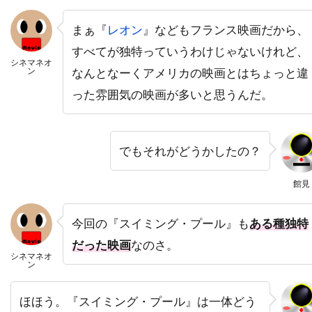
ドミニク・ボヴ
ドミニク・マーカス
まぁ『
レオン
』などもフランス映画だから、
ドミニク・ロワゾー
ドラゴン・フィルム
すべてが独特っていうわけじゃないけれど、
ドリアン・リガル＝アンスー
シネマネオ
ン
なんとなーくアメリカの映画とはちょっと違
ドリュー・バリモア
ドリーマ・ウォーカー
った雰囲気の映画が多いと思うんだ。
ドリームワークス
ドレア・ド・マッテオ
ドロシー・オーフィエロ
でもそれがどうかしたの？
ドロテ・ブリエール・メリット
ドワイヤー・ブラウン
ドン・G・キャンベル
館見
ドン・カルファ
ドン・シンプソン
今回の『スイミング・プール』も
ある種独特
ドン・ジマーマン
ドン・チードル
だった映画
なのさ。
ドン・バージェス
ドン・マーフィ
シネマネオ
ン
ドン・リックルズ
ドーナル・グリーソン
ナイジェル・ウィロウビー
ほほう。『スイミング・プール』は一体どう