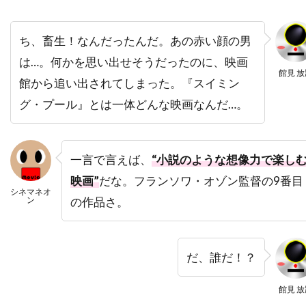
デヴィッド・O・ラッセル
デヴィッド・S・ウォード
デヴィッド・アルパー
ち、畜生！なんだったんだ。あの赤い顔の男
は…。何かを思い出せそうだったのに、映画
デヴィッド・アーノルド
館見 放
館から追い出されてしまった。『スイミン
デヴィッド・ウォーショフスキー
グ・プール』とは一体どんな映画なんだ…。
デヴィッド・エリソン
デヴィッド・オグデン・スティアーズ
デヴィッド・ガイラー
デヴィッド・キタイ
一言で言えば、
“小説のような想像力で楽し
デヴィッド・キュービット
映画”
だな。フランソワ・オゾン監督の9番目
シネマネオ
デヴィッド・クリンツマン
ン
の作品さ。
デヴィッド・クリーゲル
デヴィッド・クロス
デヴィッド・ケックナー
デヴィッド・コープ
だ、誰だ！？
デヴィッド・シャラム
デヴィッド・ジェンセン
館見 放
デヴィッド・ジュリアン