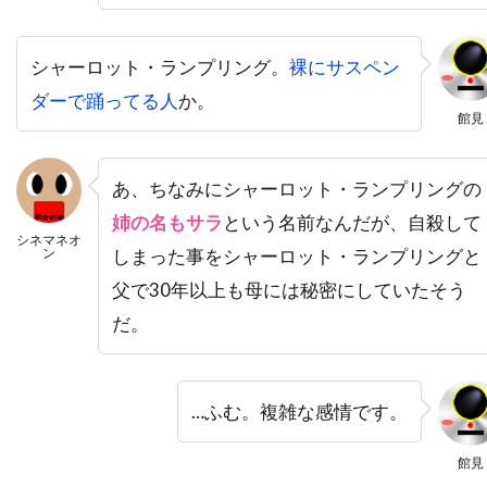
バズマーク・プロダクションズ
バズ・ラーマン
バック・ヘンリー
バディ・ジョンソン
シャーロット・ランプリング。
裸にサスペン
バトル・デイヴィス
バド・カー
ダーで踊ってる人
か。
館見
バヤ・ベラル
バリー・M・オズボーン
バリー・ケンプ
バリー・ゴールドバーグ
あ、ちなみにシャーロット・ランプリングの
バリー・タブ
バリー・ネルソン
姉の名もサラ
という名前なんだが、自殺して
バリー・ペッパー
バリー・メンデル
シネマネオ
ン
しまった事をシャーロット・ランプリングと
バルトーク・ベーラ
バンダイビジュアル
父で30年以上も母には秘密にしていたそう
バージニア・グレッグ
バートン・ギリアム
だ。
バート・ランカスター
バート・レムゼン
バーナード・ハーマン
バーナード・ベリュー
…ふむ。複雑な感情です。
バーニー・クラーク
バーニー・ピリング[1]
バーバラ・ギャリック
バーバラ・デフィーナ
館見