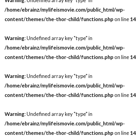
Warning
: Undefined array key "type" in
スティーヴ・ブシェミ
スティーヴ・メラー
/home/ebrainz/mylifeismovie.com/public_html/wp-
スティーヴ・ローレンス
ステイシー・シェア
content/themes/the-thor-child/functions.php
on line
14
ステパン・マーティローシアン
Warning
: Undefined array key "type" in
ステファヌ・メッツジェール
/home/ebrainz/mylifeismovie.com/public_html/wp-
ステファーヌ・スペリ
ステュー・ライリー
content/themes/the-thor-child/functions.php
on line
14
ステラン・スカルスガルド
スパイグラス・エンターテインメント
Warning
: Undefined array key "type" in
スパチャイ・シティアンポーンパン
/home/ebrainz/mylifeismovie.com/public_html/wp-
スプレイグ・グレイデン
スペイン
content/themes/the-thor-child/functions.php
on line
14
スポーツ映画
スリム・サマービル
スリラー映画
スワヴォミール・イジャック
Warning
: Undefined array key "type" in
スヴェン・ニクヴィスト
/home/ebrainz/mylifeismovie.com/public_html/wp-
スーザン・カートソニス
スーザン・サランドン
content/themes/the-thor-child/functions.php
on line
14