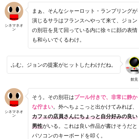
バーバラ・ハーシー
バーバラ・ヘイル
まぁ、そんなシャーロット・ランプリングが
バーバラ・ベル・ゲデス
演じるサラはフランスへやって来て、ジョン
バーリン・ブリスタイン
パク・チア
シネマネオ
ン
の別荘を見て回っている内に徐々に顔の表情
パコ・フェメニア
パコ・プラサ
も和らいでくるわけ。
パシフィックウェスタン
パシフィック・データ・イメージズ
ふむ。ジョンの提案がヒットしたわけだね。
パシフィック・データー・イメージズ
パット・ウェルシュ
パット・ロマーノ
パテ
館見
パティ・ダーバンヴィル
パディ・コンシダイン
そう。その別荘は
プール付きで、非常に静か
パトリシア・クラークソン
な佇まい
。外へちょこっと出かけてみれば、
パトリシア・ヒッチコック
シネマネオ
ン
カフェの店員さんにちょっと自分好みの良い
パトリシア・ヒーリー
パトリシア・ベルチャー
男性
がいる。これは良い作品が書けそうだと
パトリック・アンデション
パソコンのキーボードを叩く。