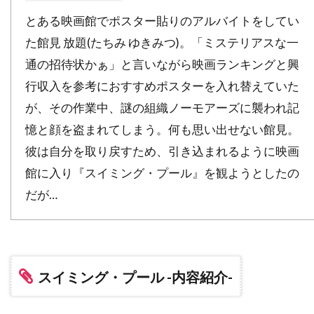
デニス・アーバーグバズ・フェイトシャンズ
とある映画館でポスター貼りのアルバイトをしてい
た館見 放題(たちみ ゆきみつ)。「ミステリアスな一
デニス・ギャスナー
デニス・ファリーナ
通の招待状かぁ」と言いながら映画ランキングと興
デニス・リチャーズ
デニーズ・ディ・ノーヴィ
行収入を参考におすすめポスターを入れ替えていた
デニーズ・フェイ
デビッド・セルバーグ
が、その作業中、謎の組織ノーモアーズに襲われ記
デビッド・ドワイヤー
デビ・デリーベリー
憶と顔を盗まれてしまう。何も思い出せない館見。
デビ・メイザー
デビー・レイノルズ
彼は自分を取り戻すため、引き込まれるように映画
デブラ・ニール＝フィッシャー
館に入り『スイミング・プール』を観ようとしたの
デブラ・ヘイワード
デボラ・ホッパー
だが…
デミアン・ビチル
デュール・ヒル
デューンエンターテインメント
デル・アンドリュース
デル・クローズ
スイミング・プール -内容紹介-
デレク・ギブソン
デレク・ミアーズ
デンゼル・ワシントン
デンマーク