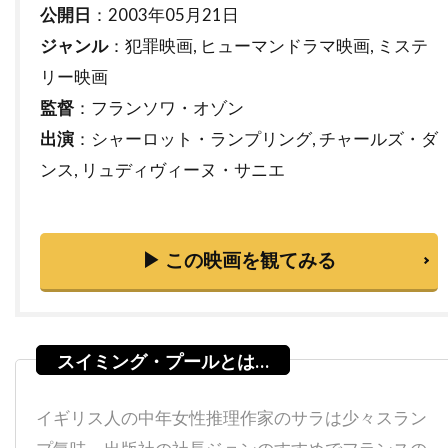
ティム・マッグロウ
ティム・ムーア
公開日
：2003年05月21日
ジャンル
：犯罪映画, ヒューマンドラマ映画, ミステ
ティム・モーリス＝ジョーンズ
リー映画
ティム・レフマン
ティム・ロス
監督
：フランソワ・オゾン
ティム・ロビンス
ティモシー・M・ボーン
出演
：シャーロット・ランプリング, チャールズ・ダ
ティモシー・ハリス
ンス, リュディヴィーヌ・サニエ
ティモシー・バスフィールド
ティル・キーヴェ
ティ・ジョイ
テイラー・ギア
テイラー・ギルバート
テイ・ディグス
▶ この映画を観てみる
テッサ・ロス
テッド・ライミ
テディ・カステルッチ
テディ・ジー
テリー・ガー
テレビマンユニオン
テレビ東京
テレンス・スタンプ
イギリス人の中年女性推理作家のサラは少々スラン
ディオン・ビーブ
ディック・ミラー