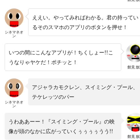
トビー・レグボ
トマス・ワンダー
トマ・ソリヴェレ
トミー・ウィルコラ
ええい。やってみればわかる。君の持ってい
トム・アダムス
トム・ウィルキンソン
るそのスマホのアプリのボタンを押せ！
シネマネオ
トム・ギャロップ
トム・クルーズ
ン
トム・グアリー
トム・サイズモア
いつの間にこんなアプリが！ちくしょー!!こ
トム・サンダース
トム・シックス
うなりゃヤケだ！ポチッと！
トム・シャドヤック
トム・シュルマン
館見 放
トム・スケリット
トム・スターン
トム・ノーブル
トム・ハンクス
アジャラカモクレン、スイミング・プール、
テケレッツのパー
トム・ハーディ
トム・フォックス
シネマネオ
ン
トム・ヘルモア
トム・ベレンジャー
トム・マシューズ
トム・マッカーシー
うわああーー！『スイミング・プール』の映
トム・マッゴーワン
トム・リース・ファレル
像が頭のなかに広がっていくぅぅぅぅうう!!
館見 放
トム・ロルフ
トム・ヴォーン
トライスター