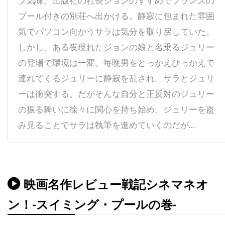
プ気味。出版社の社長ジョンのすすめでフランスの
ディック・ヴァン・ダイク
ディディエ・オアロ
プール付きの別荘へ出かける。静寂に包まれた雰囲
ディナ・フォックス
ディノ・ヨンサーテル
気でパソコン向かうサラは気分を取り戻していた。
ディミトラ・アーリス
しかし、ある夜現れたジョンの娘と名乗るジュリー
ディミトリ・ティオムキン
の登場で環境は一変。毎晩男をとっかえひっかえで
ディメンション・フィルムズ
連れてくるジュリーに静寂を乱され、サラとジュリ
ディラン・カスマン
ディリープ・ラオ
ーは衝突する。だがそんな自分と正反対のジュリー
ディーター・ラーザー
ディープ・ロイ
の振る舞いに徐々に関心を持ち始め、ジュリーを盗
ディーン・カンディ
ディーン・ジマーマン
み見ることでサラは執筆を進めていくのだが…
ディーン・ジョーガリス
ディーン・セムラー
ディー・ウォレス
デイキン・マシューズ
デイドレ・グッドウィン
映画名作レビュー戦記シネマネオ
デイナ・E・グローバーマン
デイブ・シェリダン
ン！-スイミング・プールの巻-
デイヴィッド
デイヴィッド・L・ブシェル
デイヴィッド・L・ランダー