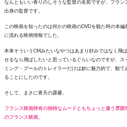
なんともいい香りのしそうな監督の名前ですが、フラン
タルラ・ライリー
タンディ・ニュートン
出身の監督です。
ターキン・パック
ターマン＝フォスター・カンパニー
この映画を知ったのは何かの映画のDVDを観た時の本編
ダイアナ・バーリングトン
ダイアナ・ラスバン
に流れる映画情報でした。
ダイアン・アボット
ダイアン・ウィースト
ダイアン・キャノン
ダイアン・キートン
本来そういうCMみたいなやつはあまり好みではなく飛
せるなら飛ばしたいと思っているぐらいなのですが、ス
ダイアン・クルーガー
ダイアン・ジョンソン
ミング・プールのトレイラーだけは妙に魅力的で、観て
ダイアン・ラッド
ダイアン・レイン
ることにしたのです。
ダグラス・ウィック
ダグラス・クライズ
ダグラス・ミルサム
ダグ・エメット
そして、まさに青天の霹靂。
ダグ・リーマン
ダコタ・ゴヨ
フランス映画特有の独特なムードともちょっと違う雰囲
ダスティン・イングラム
ダスティン・ホフマン
のフランス映画
。
ダッシュ・ミホク
ダナ・アイヴィ