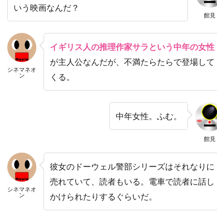
ナイジェル・ストック
ナサニエル・パーカー
いう映画なんだ？
館見
ナサニエル・メカリー
ナタウット・キッティクン
イギリス人の推理作家サラという中年の女性
ナタリー・キャナーデイ
ナタリー・バイ
が主人公なんだが、不満たらたらで登場して
シネマネオ
ナターシャ・ワートン
ン
くる。
ナチョ・ルイス・カピヤス
ナビル・サワラ
ナンシー・ウィルソン
ナンシー・オリバー
中年女性。ふむ。
ナンシー・ジュヴォネン
ナンシー・レネハン
ニコライ・コスター＝ワルドー
館見
ニコラス・カザン
ニコラス・ケイジ
彼女のドーウェル警部シリーズはそれなりに
ニコラス・ストーラー
ニコラス・デ・トス
売れていて、読者もいる。電車で読者に話し
ニコラス・ピレッジ
ニコラ・ジロー
シネマネオ
ン
かけられたりするぐらいだ。
ニコラ・デュヴァル・アダソフスキ