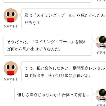
デヴィッド・ローゼンブルーム
デヴォーン・ニクソン
トゥアン・グエン
君は『スイミング・プール』を観たかったん
トッド・カーンズ
トッド・フィリップス
だろう？
トッド・ブラック
トッド・ラムジー
シネマネオ
ン
トッド・リーバーマン
トッド・ルイーゾ
そうだった。『スイミング・プール』を観れ
トニ・コレット
トニーノ・デリ・コリ
ば何かを思い出せそうなんだ。
トニー・カラン
トニー・ギルロイ
館見 放
トニー・シャルーブ
トニー・ジャー
トニー・スコット
トニー・トーマス
では、私と合体しなさい。期間限定レンタル
トニー・ビル
トニー・ピアース
ロボ貸出中、今だけ非常にお得だよ。
シネマネオ
ン
トニー・モレーリ
トニー・ロンゴ
トビン・ベル
トビー・エメリッヒ
怪しさ満点じゃないか！合体って何を…
トビー・ジョーンズ
トビー・マグワイア
館見 放