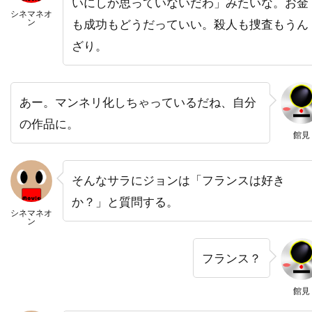
ニール・メロン
ニール・ロス
いにしか思っていないだわ」みたいな。お金
シネマネオ
ン
も成功もどうだっていい。殺人も捜査もうん
ヌーノ・アントゥーンス
ネイサン・カヘイン
ざり。
ネイサン・ギャンブル
ネイサン・マイスター
ネイサン・レイン
ネストール・アルメンドロス
ネリー・ベルフラワー
ノア・ワイリー
あー。マンネリ化しちゃっているだね、自分
ノルディスク・フィルム
ノーマン・アルデン
の作品に。
館見
ノーマン・フェル
ノーマン・ロイド
ノーラ・エフロン
ハイクワーン・グエン
そんなサラにジョンは「フランスは好き
ハイケ・マカッシュ
ハインツ・ヴァイス
か？」と質問する。
ハスケル・ウェクスラー
ハッピー・マディソン
シネマネオ
ン
ハッピー・マディソン・プロダクションズ
フランス？
ハビエル・アギーレサロベ
ハビエル・サルモネス
館見
ハピネス・ディストリビューション