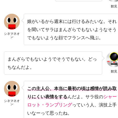
ハワード・W・コッチ・Jr
ハワード・ウェスト
館見
ハワード・ショア
ハワード・ダフ
娘がいるから週末には行けるみたいな。それ
ハンス・ジマー
ハンス・ブロックマン
を聞いてサラはまんざらでもないようなそう
ハンス・ライザー
ハンター・M・ヴィア
シネマネオ
ン
でもないような顔でフランスへ飛ぶ。
ハンドメイド・フィルムス
ハンナ・アンクリッチ
ハンネス・メッセマー
まんざらでもないようでそうでもない。どっ
ハーシェル・ワイングロッド
ちなんだよ。
ハービー・バンハード
館見
ハーレイ・ジョエル・オスメント
ハーヴィ・ローゼンストック
この主人公、本当に最初の頃は感情が読み取
ハーヴェイ・カイテル
りにくい表情をする
んだよ。サラ役の
シャー
シネマネオ
ン
ロット・ランプリング
っていう人、演技上手
ハーヴェイ・ワインスタイン
いなーって思ったね。
ハーヴ・シュナイド