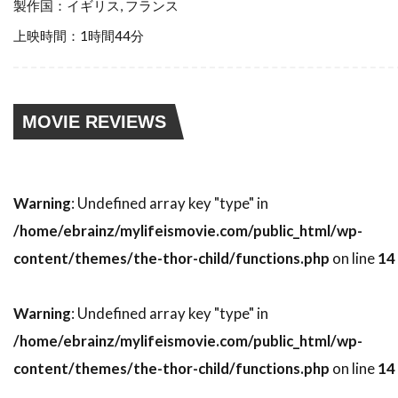
製作国：イギリス, フランス
スティーブン・ゴールドステイン
上映時間：1時間44分
スティーブン・ザイリアン
スティーブン・シャイラー
スティーブン・スピルバーグ
MOVIE REVIEWS
スティーブン・トンプキンソン
スティーブン・フォード
スティーブン・マクハーティ
Warning
: Undefined array key "type" in
スティーブン・ライト
スティーブ・アボット
/home/ebrainz/mylifeismovie.com/public_html/wp-
スティーブ・アンティン
content/themes/the-thor-child/functions.php
on line
14
スティーブ・クロッパー
スティーブ・ビズリー
スティーブ・マックイーン
Warning
: Undefined array key "type" in
/home/ebrainz/mylifeismovie.com/public_html/wp-
スティーヴン・B・ポスター
content/themes/the-thor-child/functions.php
on line
14
スティーヴン・E・リフキン