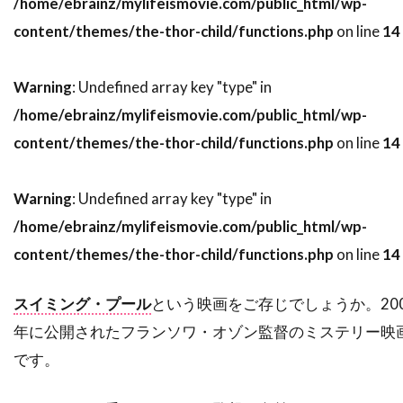
/home/ebrainz/mylifeismovie.com/public_html/wp-
ソニー・ピクチャーズ・エンタテインメント
content/themes/the-thor-child/functions.php
on line
14
ソニー・ピクチャーズ・クラシックス
ソフィア・コッポラ
ソフィ・ウー
Warning
: Undefined array key "type" in
ソフィー・モンク
/home/ebrainz/mylifeismovie.com/public_html/wp-
ソムサック・デーチャラタナプラスート
content/themes/the-thor-child/functions.php
on line
14
ソレーヌ・ビアシュ
ソール・スタイン
ゾーイ・サルダナ
タイ
タイ=リー・リー
Warning
: Undefined array key "type" in
/home/ebrainz/mylifeismovie.com/public_html/wp-
タイラー・メイン
タイロン・パワー
content/themes/the-thor-child/functions.php
on line
14
タイ・バレル
タカヨ・フィッシャー
タク・フジモト
タッカー・トゥーリー
スイミング・プール
という映画をご存じでしょうか。200
タッチストーン・ピクチャーズ
年に公開されたフランソワ・オゾン監督のミステリー映
タナット・スンシン
タマラ・バークモー
です。
タマラ・プランク
タラ・フィッツジェラルド