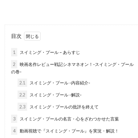
チャタポン・パンタナアンクーン
チャック・ロー
チャッド・クリスト
チャド・ウィレット
チャド・オーマン
目次
チャド・リンドバーグ
チャン・ジェヨン
チャン・ソンベク
チャーリー・カウフマン
1
スイミング・プール – あらすじ
チャーリー・シーン
チャーリー・ホフハイマー
2
映画名作レビュー戦記シネマネオン！-スイミング・プール
チャールズ・H・マグワイア
の巻-
チャールズ・ウェッブ
2.1
スイミング・プール -内容紹介-
チャールズ・グローディン
2.2
スイミング・プール -解説-
チャールズ・ゴードン
チャールズ・スコセッシ
2.3
スイミング・プールの批評を終えて
チャールズ・ダンス
チャールズ・ダーニング
3
スイミング・プールの名言・心をざわつかせた言葉
チャールズ・ネイピア
チャールズ・ハナー
4
動画視聴で『スイミング・プール』を実況・解説！
チャールズ・ハラハン