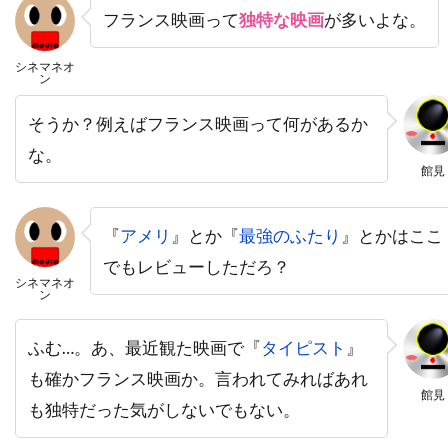
フランス映画って
独特な映画
が多いよな。
トーマス・サングスター
トーマス・ジェーン
トーマス・タル
トーマス・フォン・プレムセン
シネマネオ
ン
トーマス・マッカーシー
トーマス・マン
そうか？例えばフランス映画って何があるか
トーマス・ミッチェル
トーマス・レノン
な。
ドイツ
ドゥニ・ヴィルヌーヴ
館見
ドディ・ドーン
ドナルド・J・リー・Jr
ドナルド・サザーランド
『
アメリ
』とか『
最強のふたり
』とかはここ
ドナルド・ダック・ダン
ドナルド・フュリラブ
でもレビューしただろ？
シネマネオ
ン
ドナルド・プレザンス
ドナルド・モファット
ドナ・ジグリオッティ
ドナ・リード
ふむ…。あ、最近観た映画で『
タイピスト
』
ドニ・ルダン
ドニー・ウォルバーグ
も確かフランス映画か。言われてみればあれ
館見
ドノヴァン・スコット
ドミニク・ウェスト
も独特だった気がしないでもない。
ドミニク・セナ
ドミニク・ピノン