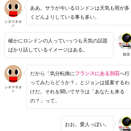
ああ。サラが今いるロンドンは天気も雨が多
ハラルド・クローサー
くどんよりしている事も多い。
ハリウッド・ピクチャーズ
シネマネオ
ン
ハリエット・サンソム・ハリス
ハリス・ユーリン
ハリー
ハリー・イーデン
確かにロンドンの人っていっつも天気の話題
ハリー・ウォーターズ・Jr
ハリー・カーニッツ
ばかり話しているイメージはある。
館見
ハリー・ギルバート
ハリー・ケイト・アイゼンバーグ
だから「気分転換に
フランスにある別荘
へ行
ハリー・ケラミダス
ハリー・コニック・Jr
ってみたらどうか？」とジョンは提案するわ
シネマネオ
ハリー・シーガル
ハリー・フット
ン
けだ。それを聞いてサラは「あなたも来る
ハリー・リーヴァウワー
ハル・ベリー
の？」って。
ハル・ホルブルック
ハル・ヤマノウチ
ハロルド・フォルターメイヤー
おお。愛人っぽい。
ハワード・W・コッチJr.