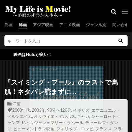
ジョー・スピネル
ジョー・セネカ
ジョー・ターケル
ジョー・ドレイク
邦画
洋画
アジア映画
アニメ映画
ジャンル別
問い合わ
ジョー・パントリアーノ
ジョー・ピトカ
ジョー・フラハティ
ジョー・プレスティア
ジョー・プロスペロ
ジョー・ペシ
Huluが良い！
ジョー・マンガニエロ
ジョー・モートン
ジョー・ユーラ
ジョー・ランフト
ジョー・ロー・トルグリオ
ジリアン・ハンナ
『スイミング・プール』のラストで鳥
ジル・バローニ
ジーナ・マッキー
肌！ネタバレ読まずに…
スウェーデン
スカイダンス・プロダクションズ
洋画
スカンヤー・ウォンサターバット
2000年代
,
2003年
,
90分〜120分
,
イギリス
,
エマニュエル・
ベルンエイム
,
オリヴィエ・デルボス
,
ギャガ
,
シャーロット・
スカーレット・ヨハンソン
スキップ・ウッズ
ランプリング
,
ジャン＝マリー・ラムール
,
チャールズ・ダン
スキャットマン・クローザース
スクエア・ペグ
ス
,
ヒューマンドラマ映画
,
フィリップ・ロンビ
,
フランス
,
フラ