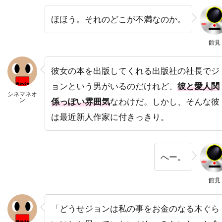
ニコラ・ピオヴァーニ
ニコレッタ・ブラスキ
ほほう。それのどこが不満なのか。
ニコール・キッドマン
ニコール・デボアー
ニッキー・グァダーニ
ニッキー・ブロンスキー
館見
ニック・ウェクスラー
ニック・シェンク
彼女の本を出版してくれる出版社の社長でジ
ニック・フロスト
ニック・マクリーン
ョンという男がいるのだけれど、
彼と愛人関
ニック・ムーア
ニック・ラウド
シネマネオ
ン
係っぽい雰囲気
なわけだ。しかし、そんな彼
ニック・ロッドウェル
ニュージャパンフィルム
は最近新人作家に付きっきり。
ニュージーランド
ニュートン・トーマス・サイジェル
ニュー・ライン・シネマ
ニラ・パーク
へー。
ニーナ・ジェイコブソン
ニール・H・モリッツ
館見
ニール・カントン
ニール・トラヴィス
ニール・マクドノー
ニール・ミラー
「どうせジョンは私の事をお金のなる木ぐら