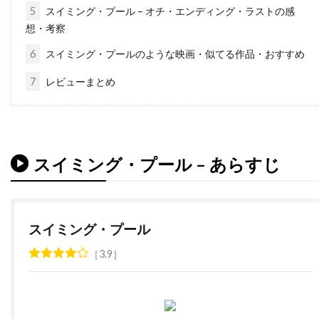
5
スイミング・プール – オチ・エンディング・ラストの感
チャールズ・フライシャー
想・考察
チャールズ・ブロンソン
チャールズ・ホイエス
6
スイミング・プールのような映画・似てる作品・おすすめ
チャールズ・マーティン・スミス
7
レビューまとめ
チャールズ・レイン
チャールズ・ロートン
チュルパン・ハマートヴァ
チュ・ジンモ
チューズデイ・ウェルド
チリ
チン・ハン
ツイッギー
ティエリー・ポトク
スイミング・プール – あらすじ
ティナ・マジョリーノ
ティミ・サーステッド
ティム・アレン
ティム・グリフィン
スイミング・プール
ティム・ケルハー
ティム・ダットン
3.9
ティム・デ・ザーン
ティム・バートン
ティム・ビーヴァン
ティム・ポッター
ティム・マシスン
ティム・マッキナリー