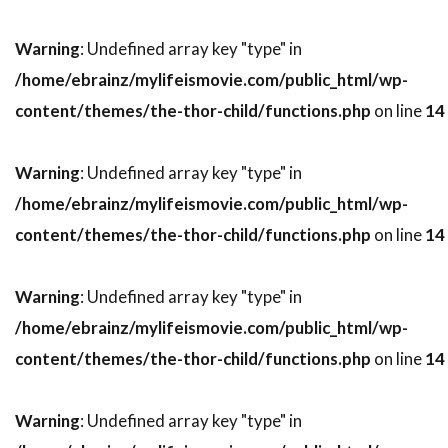
スーザン・ミスナー
スーザン・モントフォード
Warning
: Undefined array key "type" in
スーザン・ワトキンス
スージー・エイミス
/home/ebrainz/mylifeismovie.com/public_html/wp-
スージー・カーツ
スー・アームストロング
content/themes/the-thor-child/functions.php
on line
14
ズハイル・ハダド
ズラッコ・ブリッチ
ズーイー・デシャネル
セシリー・キャロル
Warning
: Undefined array key "type" in
セス・アーネット
セス・ローゲン
/home/ebrainz/mylifeismovie.com/public_html/wp-
セリア・D・コスタス
セルジオ・アグェーロ
content/themes/the-thor-child/functions.php
on line
14
セルジュ・マーリン
セルジョ・ビーニ・ブストリッチ
Warning
: Undefined array key "type" in
セルマ・スクーンメイカー
/home/ebrainz/mylifeismovie.com/public_html/wp-
content/themes/the-thor-child/functions.php
on line
14
セントロポリス・エンターテインメント
ソウル・ゼインツ
ソニー・ピクチャーズ
Warning
: Undefined array key "type" in
ソニー・ピクチャーズ エンタテインメント