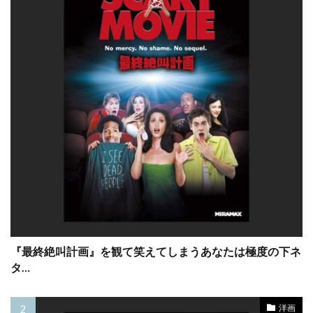
ケビン・シュミット
ケビン・ベーコン
ケリ・ガーナー
ケリー・グリーン
ケリー・コリンズ・リンツ
ケリー・セリグ
ケリー・ヘイセン
ケリー・マクギリス
ケリー・マクドナルド
ケント・マッコード
ケン・カミンズ
ケン・ケンセイ
ケン・ストット
ケン・ダリー
ケン・チョン
ケン・ノーラン
ケン・ペイジ
ケン・ローチ
ケヴィン・J・メシック
ケヴィン・オモリソン
『最終絶叫計画』を観て笑えてしまうあなたは極度の下ネ
ケヴィン・クライン
ケヴィン・クルック
タ…
ケヴィン・コスナー
ケヴィン・コーリガン
ケヴィン・シールズ
ケヴィン・スペイシー
洋画