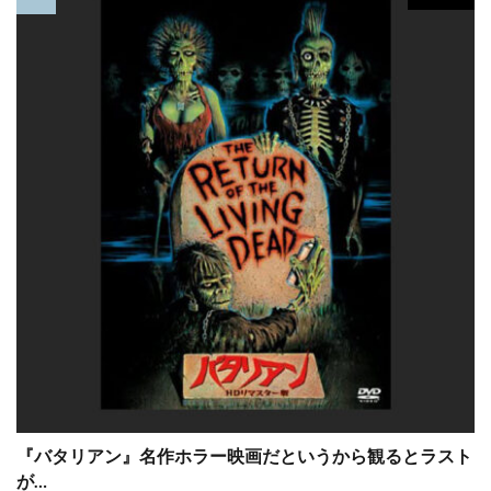
ケヴィン・デュランド
ケヴィン・ブレズナハン
ケヴィン・ベーコン
ケヴィン・ポラック
ゲイラード・サーテイン
ゲイリー・D・ローチ
ゲイリー・ウィンター
ゲイリー・ケンプ
ゲイリー・ゴーツマン
ゲイリー・シュモーラー
ゲイリー・ビジー
ゲイリー・フォスター
ゲイリー・ルチェシ・プロ
ゲイリー・ルチェッシ
ゲイル・アン・ハード
ゲイル・カッツ
ゲイル・ギルクリースト
ゲイル・ハンセン
ゲオルグ・ミケル
ゲリー・ベッカー
ゲーリー・ハナム
『バタリアン』名作ホラー映画だというから観るとラスト
コニー・レイ
コフィー・ナーティ
が…