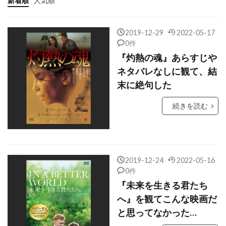
新着順
人気順
キネティック
キムラ緑子
キム・ギドク
キム・ギドク フィルム
キム・コーツ
2019-12-29
2022-05-17
0件
キム・ステンゲル
キム・ディケンズ
『灼熱の魂』あらすじや
キム・ノヴァク
キム・ボドゥニア
ネタバレなしに観て、結
キム・マクロー
キム・レイヴァー
末に絶句した
キャサリン・オハラ
キャサリン・キーナー
続きを読む
キャサリン・スコセッシ
キャサリン・ゼタ＝ジョーンズ
キャサリン・タウン
キャサリン・ナップマン
2019-12-24
2022-05-16
キャサリン・マーティン
0件
キャサリン・ランバート
キャサリン・ロス
『未来を生きる君たち
へ』を観てこんな映画だ
キャシー・コンラッド
キャシー・ベイツ
と思ってなかった…
キャスリン・ニュートン