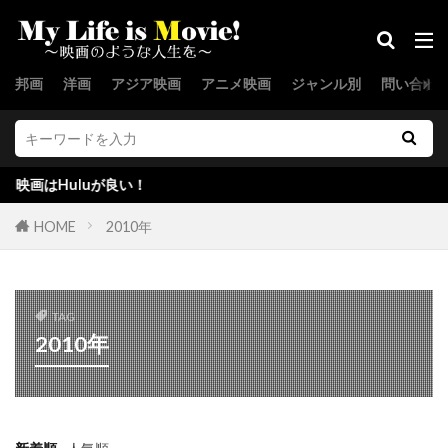
カール・ライナー
カール・ラーナー
カール・レムリ・Jr
邦画
洋画
アジア映画
アニメ映画
ジャンル別
問い合わ
カール＝オットー・アルベルティ
カーレ・ヘーデブラント
ガイ・ピアース
ガイ・リッチー
ガエターノ・ダニエル
Huluが良い！
ガエル・ガルシア・ベルナル
ガク・スペース
HOME
2010年
ガス・マレー
ガス・ヴァン・サント
ガッド・エルマレ
ガブリエル・カソーズ
ガブリエル・バーン
ガブリエル・マン
TAG
ガブリエル・ユニオン
2010年
ガブリエレ・ムッチーノ
キウェテル・イジョフォー
キッキ・ルンドグレン
キティー・カーライル