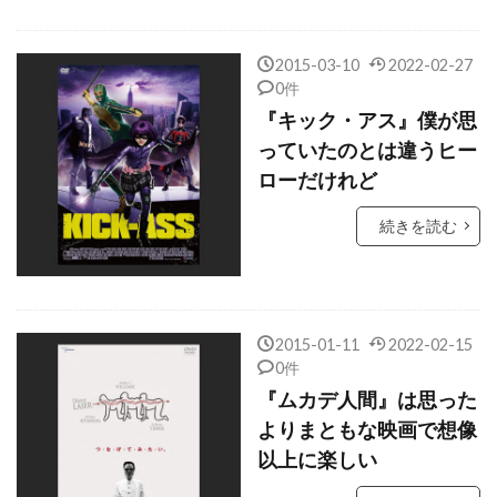
キャロライン・アーロン
キャロライン・グッドール
2015-03-10
2022-02-27
キャロライン・トンプソン
0件
『キック・アス』僕が思
キャロル・フックス
キャロル・リトルトン
っていたのとは違うヒー
キャンディス・アザラ
キリアン・マーフィー
ローだけれど
キルスティン・ウォーレン
続きを読む
キルスティン・ダンスト
キルナ・スタメル
キース・アレン
キース・ウォーカー
キース・デイヴィッド
キース・ドリングトン
2015-01-11
2022-02-15
キーネン・アイヴォリー・ウェイアンズ
0件
キーラン・カルキン
キーラン・マローニー
『ムカデ人間』は思った
キーラ・ナイトレイ
キー・ホイ・クァン
よりまともな映画で想像
以上に楽しい
ギャガ
ギャビー・ホフマン