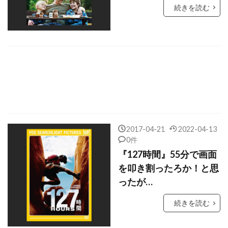
キャスリーン・ケネディ
続きを読む
キャスリーン・ケネディアラン・シルヴェストリ
キャスリーン・コーデル
キャスリーン・フリーマン
キャス・アンヴァー
キャッスル・ロック・エンターテインメント
キャブ・キャロウェイ
キャムリン・グライムス
キャメロン・クロウ
2017-04-21
2022-04-13
0件
キャメロン・ディアス
キャメロン・ブライト
『127時間』55分で画面
キャメロン・ボイス
を叩き割ったろか！と思
キャメロン・マクラッケン
ったが…
キャリー・フィッシャー
キャリー・マリガン
続きを読む
キャリー・ローウェル
キャリー＝アン・モス