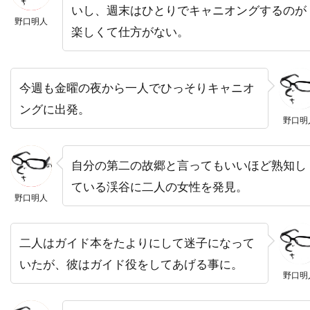
いし、週末はひとりでキャニオングするのが
デニス・アーバーグバズ・フェイトシャンズ
野口明人
楽しくて仕方がない。
デニス・ギャスナー
デニス・ファリーナ
デニス・リチャーズ
デニーズ・ディ・ノーヴィ
今週も金曜の夜から一人でひっそりキャニオ
デニーズ・フェイ
デビッド・セルバーグ
ングに出発。
デビッド・ドワイヤー
デビ・デリーベリー
野口明
デビ・メイザー
デビー・レイノルズ
デブラ・ニール＝フィッシャー
自分の第二の故郷と言ってもいいほど熟知し
デブラ・ヘイワード
デボラ・ホッパー
ている渓谷に二人の女性を発見。
野口明人
デミアン・ビチル
デュール・ヒル
デューンエンターテインメント
二人はガイド本をたよりにして迷子になって
デル・アンドリュース
デル・クローズ
いたが、彼はガイド役をしてあげる事に。
野口明
デレク・ギブソン
デレク・ミアーズ
デンゼル・ワシントン
デンマーク