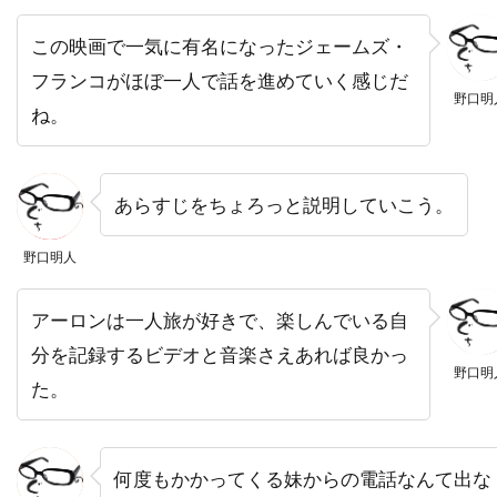
デイヴィッド・O・サックス
この映画で一気に有名になったジェームズ・
デイヴィッド・S・ウォード
フランコがほぼ一人で話を進めていく感じだ
野口明
デイヴィッド・T・フレンドリー
ね。
デイヴィッド・クレノン
デイヴィッド・グリブル
あらすじをちょろっと説明していこう。
デイヴィッド・ハッセルホフ
野口明人
デイヴィッド・フェンファー
デイヴィッド・フォスター
アーロンは一人旅が好きで、楽しんでいる自
デイヴィッド・ホバーマン
分を記録するビデオと音楽さえあれば良かっ
野口明
デイヴィッド・マメット
デイヴィッド・レイ
た。
デイヴ・グルーシン
デクスター・ゴードン
デクスター・フレッチャー
デデ・ガードナー
何度もかかってくる妹からの電話なんて出な
デニス・L・スチュワート