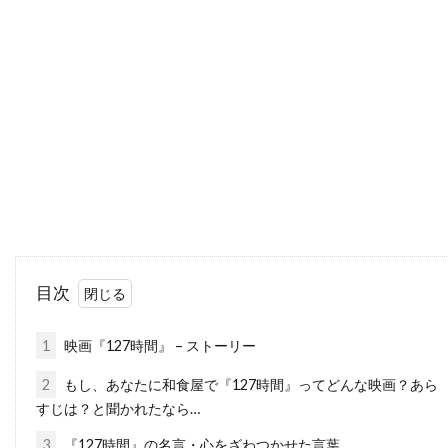
ダナ・ゴールドバーグ
ダニエラ・ヒメネス・カチョ
ダニエル・ウォレス
ダニエル・オートゥイユ
ダニエル・クレイグ
ダニエル・デュヴァル
ダニエル・トラヴィス
ダニエル・ファップ
ダニエル・ブリュール
ダニエル・マンデル
ダニエル・メイズ
ダニエル・ルピ
ダニエル・レゼンデ
ダニー・ウォレス
ダニー・エルフマン
ダニー・グローヴァー
目次
ダニー・デヴィート
ダニー・ヌッチ
ダニー・ホック
ダニー・ボイル
1
映画『127時間』 – ストーリー
ダニー・マスターソン
ダニー・ロイド
2
もし、あなたに和食屋で『127時間』ってどんな映画？あら
ダビ・ガラルト
ダビ・ベルト
すじは？と聞かれたなら…
ダリウス・ウォルスキー
ダリル・ハンナ
3
『127時間』の名言・心をざわつかせた言葉