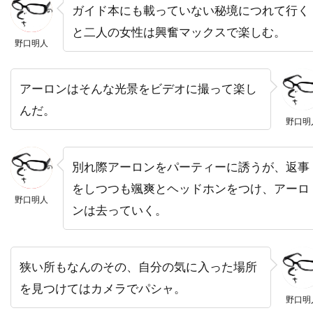
ガイド本にも載っていない秘境につれて行く
デヴィッド・O・ラッセル
と二人の女性は興奮マックスで楽しむ。
デヴィッド・S・ウォード
デヴィッド・アルパー
野口明人
デヴィッド・アーノルド
デヴィッド・ウォーショフスキー
アーロンはそんな光景をビデオに撮って楽し
んだ。
デヴィッド・エリソン
野口明
デヴィッド・オグデン・スティアーズ
デヴィッド・ガイラー
デヴィッド・キタイ
別れ際アーロンをパーティーに誘うが、返事
デヴィッド・キュービット
をしつつも颯爽とヘッドホンをつけ、アーロ
野口明人
デヴィッド・クリンツマン
ンは去っていく。
デヴィッド・クリーゲル
デヴィッド・クロス
デヴィッド・ケックナー
デヴィッド・コープ
狭い所もなんのその、自分の気に入った場所
デヴィッド・シャラム
デヴィッド・ジェンセン
を見つけてはカメラでパシャ。
デヴィッド・ジュリアン
野口明