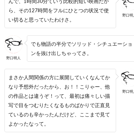
んで、1時間30分ていう比較的短い映画だか
ハワード・W・コッチ・Jr
ハワード・ウェスト
ら、その127時間をフルにひとつの状況で使
野口明
ハワード・ショア
ハワード・ダフ
い切ると思っていたわけさ。
ハンス・ジマー
ハンス・ブロックマン
ハンス・ライザー
ハンター・M・ヴィア
でも物語の半分でソリッド・シチュエーショ
ハンドメイド・フィルムス
ンを抜け出しちゃってさ。
ハンナ・アンクリッチ
ハンネス・メッセマー
野口明人
ハーシェル・ワイングロッド
まさか人間関係の方に展開していくなんてか
ハービー・バンハード
なり予想外だったから、お！！こりゃー、他
ハーレイ・ジョエル・オスメント
野口明
の作品とは違うぞ！って、最初は痛々しい描
ハーヴィ・ローゼンストック
写で目をつむりたくなるものばかりで正直見
ハーヴェイ・カイテル
ているのも辛かったんだけど、ここまで見て
ハーヴェイ・ワインスタイン
よかったなって。
ハーヴ・シュナイド