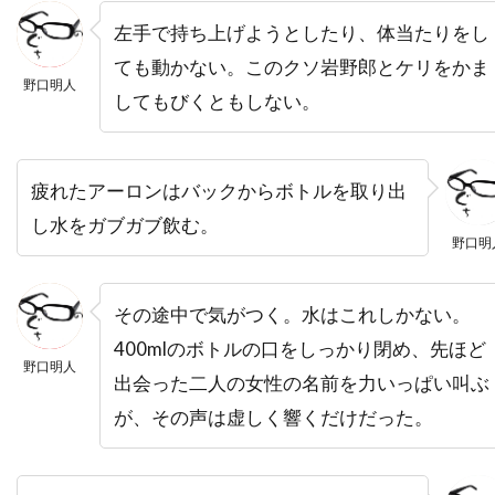
デヴィッド・ローゼンブルーム
左手で持ち上げようとしたり、体当たりをし
デヴォーン・ニクソン
トゥアン・グエン
ても動かない。このクソ岩野郎とケリをかま
トッド・カーンズ
トッド・フィリップス
野口明人
してもびくともしない。
トッド・ブラック
トッド・ラムジー
トッド・リーバーマン
トッド・ルイーゾ
疲れたアーロンはバックからボトルを取り出
トニ・コレット
トニーノ・デリ・コリ
し水をガブガブ飲む。
トニー・カラン
トニー・ギルロイ
野口明
トニー・シャルーブ
トニー・ジャー
トニー・スコット
トニー・トーマス
その途中で気がつく。水はこれしかない。
400mlのボトルの口をしっかり閉め、先ほど
トニー・ビル
トニー・ピアース
野口明人
出会った二人の女性の名前を力いっぱい叫ぶ
トニー・モレーリ
トニー・ロンゴ
が、その声は虚しく響くだけだった。
トビン・ベル
トビー・エメリッヒ
トビー・ジョーンズ
トビー・マグワイア