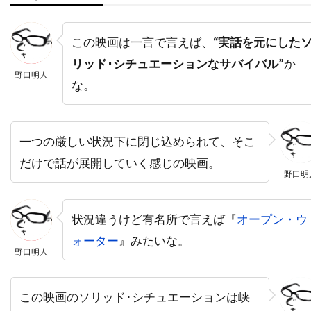
ティム・マッグロウ
ティム・ムーア
ティム・モーリス＝ジョーンズ
この映画は一言で言えば、
“実話を元にした
ティム・レフマン
ティム・ロス
リッド･シチュエーションなサバイバル”
か
野口明人
ティム・ロビンス
ティモシー・M・ボーン
な。
ティモシー・ハリス
ティモシー・バスフィールド
ティル・キーヴェ
一つの厳しい状況下に閉じ込められて、そこ
ティ・ジョイ
テイラー・ギア
だけで話が展開していく感じの映画。
テイラー・ギルバート
テイ・ディグス
野口明
テッサ・ロス
テッド・ライミ
状況違うけど有名所で言えば『
オープン・ウ
テディ・カステルッチ
テディ・ジー
ォーター
』みたいな。
テリー・ガー
テレビマンユニオン
野口明人
テレビ東京
テレンス・スタンプ
ディオン・ビーブ
ディック・ミラー
この映画のソリッド･シチュエーションは峡