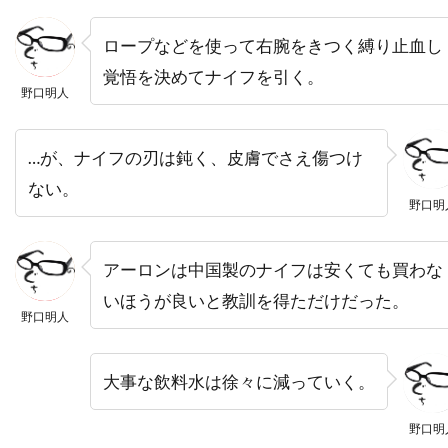
ドミニク・ボヴ
ドミニク・マーカス
ロープなどを使って右腕をきつく縛り止血し
ドミニク・ロワゾー
ドラゴン・フィルム
覚悟を決めてナイフを引く。
ドリアン・リガル＝アンスー
野口明人
ドリュー・バリモア
ドリーマ・ウォーカー
ドリームワークス
ドレア・ド・マッテオ
…が、ナイフの刃は鈍く、皮膚でさえ傷つけ
ない。
ドロシー・オーフィエロ
野口明
ドロテ・ブリエール・メリット
ドワイヤー・ブラウン
ドン・G・キャンベル
アーロンは中国製のナイフは安くても買わな
ドン・カルファ
ドン・シンプソン
いほうが良いと教訓を得ただけだった。
野口明人
ドン・ジマーマン
ドン・チードル
ドン・バージェス
ドン・マーフィ
大事な飲料水は徐々に減っていく。
ドン・リックルズ
ドーナル・グリーソン
ナイジェル・ウィロウビー
野口明