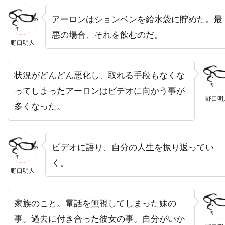
ナイジェル・ストック
ナサニエル・パーカー
アーロンはションベンを給水袋に貯めた。最
ナサニエル・メカリー
悪の場合、それを飲むのだ。
ナタウット・キッティクン
野口明人
ナタリー・キャナーデイ
ナタリー・バイ
状況がどんどん悪化し、取れる手段もなくな
ナターシャ・ワートン
ってしまったアーロンはビデオに向かう事が
ナチョ・ルイス・カピヤス
ナビル・サワラ
野口明
多くなった。
ナンシー・ウィルソン
ナンシー・オリバー
ナンシー・ジュヴォネン
ナンシー・レネハン
ニコライ・コスター＝ワルドー
ビデオに語り、自分の人生を振り返ってい
ニコラス・カザン
ニコラス・ケイジ
く。
野口明人
ニコラス・ストーラー
ニコラス・デ・トス
ニコラス・ピレッジ
ニコラ・ジロー
家族のこと。電話を無視してしまった妹の
ニコラ・デュヴァル・アダソフスキ
事。過去に付き合った彼女の事。自分がいか