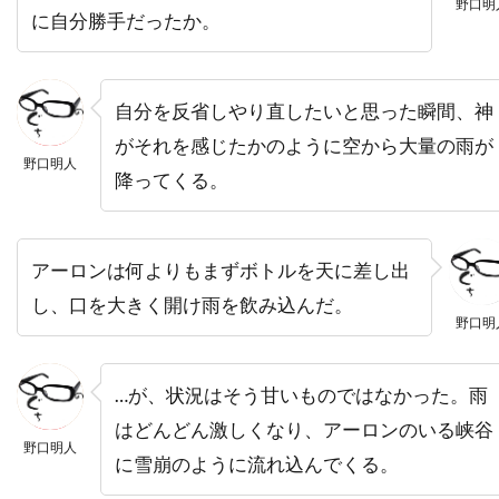
野口明
ニコラ・ピオヴァーニ
ニコレッタ・ブラスキ
に自分勝手だったか。
ニコール・キッドマン
ニコール・デボアー
ニッキー・グァダーニ
ニッキー・ブロンスキー
自分を反省しやり直したいと思った瞬間、神
ニック・ウェクスラー
ニック・シェンク
がそれを感じたかのように空から大量の雨が
ニック・フロスト
ニック・マクリーン
野口明人
降ってくる。
ニック・ムーア
ニック・ラウド
ニック・ロッドウェル
ニュージャパンフィルム
アーロンは何よりもまずボトルを天に差し出
ニュージーランド
し、口を大きく開け雨を飲み込んだ。
ニュートン・トーマス・サイジェル
野口明
ニュー・ライン・シネマ
ニラ・パーク
ニーナ・ジェイコブソン
ニール・H・モリッツ
…が、状況はそう甘いものではなかった。雨
ニール・カントン
ニール・トラヴィス
はどんどん激しくなり、アーロンのいる峡谷
野口明人
に雪崩のように流れ込んでくる。
ニール・マクドノー
ニール・ミラー