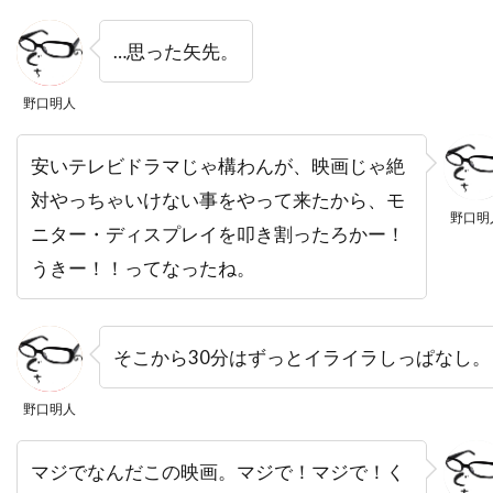
バズマーク・プロダクションズ
バズ・ラーマン
…思った矢先。
バック・ヘンリー
バディ・ジョンソン
バトル・デイヴィス
バド・カー
野口明人
バヤ・ベラル
バリー・M・オズボーン
安いテレビドラマじゃ構わんが、映画じゃ絶
バリー・ケンプ
バリー・ゴールドバーグ
対やっちゃいけない事をやって来たから、モ
バリー・タブ
バリー・ネルソン
野口明
ニター・ディスプレイを叩き割ったろかー！
バリー・ペッパー
バリー・メンデル
うきー！！ってなったね。
バルトーク・ベーラ
バンダイビジュアル
バージニア・グレッグ
バートン・ギリアム
そこから30分はずっとイライラしっぱなし。
バート・ランカスター
バート・レムゼン
バーナード・ハーマン
バーナード・ベリュー
野口明人
バーニー・クラーク
バーニー・ピリング[1]
バーバラ・ギャリック
バーバラ・デフィーナ
マジでなんだこの映画。マジで！マジで！く