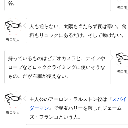
ディック・ヴァン・ダイク
ディディエ・オアロ
谷。
野口明
ディナ・フォックス
ディノ・ヨンサーテル
ディミトラ・アーリス
人も通らない、太陽も当たらず夜は寒い。食
ディミトリ・ティオムキン
料もリュックにあるだけ。そして動けない。
野口明人
ディメンション・フィルムズ
ディラン・カスマン
ディリープ・ラオ
持っているものはビデオカメラと、ナイフや
ディーター・ラーザー
ディープ・ロイ
ロープなどロッククライミングに使いそうな
ディーン・カンディ
ディーン・ジマーマン
野口明
もの。だが右腕が使えない。
ディーン・ジョーガリス
ディーン・セムラー
ディー・ウォレス
デイキン・マシューズ
主人公のアーロン・ラルストン役は『
スパイ
デイドレ・グッドウィン
ダーマン
』で親友ハリーを演じたジェーム
デイナ・E・グローバーマン
デイブ・シェリダン
野口明人
ズ・フランコという人。
デイヴィッド
デイヴィッド・L・ブシェル
デイヴィッド・L・ランダー