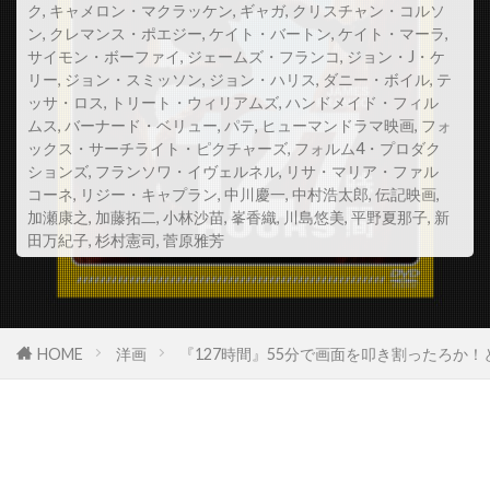
ク
,
キャメロン・マクラッケン
,
ギャガ
,
クリスチャン・コルソ
スコット・Z・バーンズ
ン
,
クレマンス・ポエジー
,
ケイト・バートン
,
ケイト・マーラ
,
サイモン・ボーファイ
,
ジェームズ・フランコ
,
ジョン・J・ケ
スコット・アレクサンダー
スコット・グレン
リー
,
ジョン・スミッソン
,
ジョン・ハリス
,
ダニー・ボイル
,
テ
スコット・コルク
スコット・シェパード
ッサ・ロス
,
トリート・ウィリアムズ
,
ハンドメイド・フィル
ムス
,
バーナード・ベリュー
,
パテ
,
ヒューマンドラマ映画
,
フォ
スコット・シルヴァー
スコット・ジョプリン
ックス・サーチライト・ピクチャーズ
,
フォルム4・プロダク
ションズ
スコット・トーマス
,
フランソワ・イヴェルネル
スコット・ノイスタッター
,
リサ・マリア・ファル
コーネ
,
リジー・キャプラン
,
中川慶一
,
中村浩太郎
,
伝記映画
,
スコット・バクラ
スコット・バドニック
加瀬康之
,
加藤拓二
,
小林沙苗
,
峯香織
,
川島悠美
,
平野夏那子
,
新
田万紀子
,
杉村憲司
,
菅原雅芳
スコット・ヒックス
スコット・ムーア
スコット・リーヴス
スコット・ルーディン
スコット・ルーディン・プロダクションズ
HOME
洋画
『127時間』55分で画面を叩き割ったろか！
スサンネ・ビア
スサンネ・リンマン
スザンヌ・シェパード
スザンヌ・トッド
スタイルジャム
スタジオカナル
スタジオザウルス
スタジオユニ