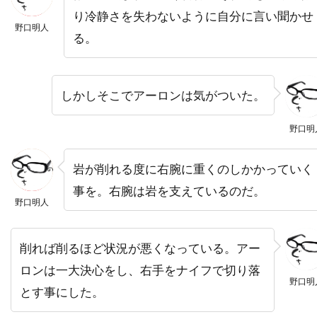
り冷静さを失わないように自分に言い聞かせ
トーマス・サングスター
トーマス・ジェーン
野口明人
る。
トーマス・タル
トーマス・フォン・プレムセン
トーマス・マッカーシー
トーマス・マン
トーマス・ミッチェル
トーマス・レノン
しかしそこでアーロンは気がついた。
ドイツ
ドゥニ・ヴィルヌーヴ
野口明
ドディ・ドーン
ドナルド・J・リー・Jr
ドナルド・サザーランド
岩が削れる度に右腕に重くのしかかっていく
ドナルド・ダック・ダン
ドナルド・フュリラブ
事を。右腕は岩を支えているのだ。
野口明人
ドナルド・プレザンス
ドナルド・モファット
ドナ・ジグリオッティ
ドナ・リード
削れば削るほど状況が悪くなっている。アー
ドニ・ルダン
ドニー・ウォルバーグ
ロンは一大決心をし、右手をナイフで切り落
野口明
ドノヴァン・スコット
ドミニク・ウェスト
とす事にした。
ドミニク・セナ
ドミニク・ピノン