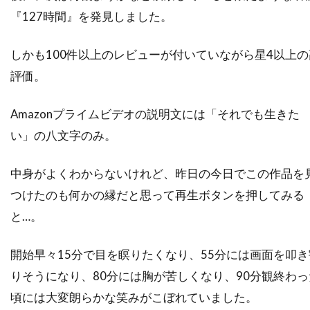
ソニー・ピクチャーズ・エンタテインメント
『127時間』を発見しました。
ソニー・ピクチャーズ・クラシックス
しかも100件以上のレビューが付いていながら星4以上の
ソフィア・コッポラ
ソフィ・ウー
評価。
ソフィー・モンク
ソムサック・デーチャラタナプラスート
Amazonプライムビデオの説明文には「それでも生きた
ソレーヌ・ビアシュ
ソール・スタイン
い」の八文字のみ。
ゾーイ・サルダナ
タイ
タイ=リー・リー
中身がよくわからないけれど、昨日の今日でこの作品を
タイラー・メイン
タイロン・パワー
つけたのも何かの縁だと思って再生ボタンを押してみる
タイ・バレル
タカヨ・フィッシャー
と…。
タク・フジモト
タッカー・トゥーリー
タッチストーン・ピクチャーズ
開始早々15分で目を瞑りたくなり、55分には画面を叩き
タナット・スンシン
タマラ・バークモー
りそうになり、80分には胸が苦しくなり、90分観終わっ
タマラ・プランク
タラ・フィッツジェラルド
頃には大変朗らかな笑みがこぼれていました。