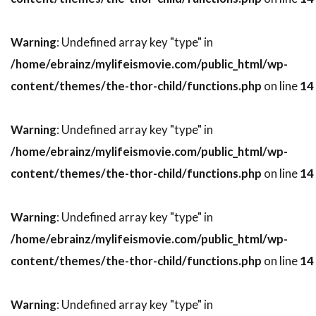
スティーヴン・H・ブラム
スティーヴン・J・ウルフ
Warning
: Undefined array key "type" in
スティーヴン・M・カッツ
スティーヴン・キング
/home/ebrainz/mylifeismovie.com/public_html/wp-
スティーヴン・グレアム
content/themes/the-thor-child/functions.php
on line
14
スティーヴン・コンラッド
スティーヴン・ザイリアン
スティーヴン・シフ
Warning
: Undefined array key "type" in
スティーヴン・シュナイダー
/home/ebrainz/mylifeismovie.com/public_html/wp-
スティーヴン・スピルバーグ
content/themes/the-thor-child/functions.php
on line
14
スティーヴン・ダンハム
Warning
: Undefined array key "type" in
スティーヴン・トボロウスキー
/home/ebrainz/mylifeismovie.com/public_html/wp-
スティーヴン・トラスク
スティーヴン・ハーフ
content/themes/the-thor-child/functions.php
on line
14
スティーヴン・バウアー
スティーヴン・バーコフ
Warning
: Undefined array key "type" in
スティーヴン・プリンス