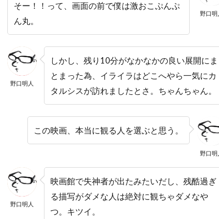
そー！！って、画面の前で僕は激おこぷんぷ
バーバラ・ハーシー
バーバラ・ヘイル
野口明
ん丸。
バーバラ・ベル・ゲデス
バーリン・ブリスタイン
パク・チア
パコ・フェメニア
パコ・プラサ
しかし、残り10分がなかなかの良い展開にま
パシフィックウェスタン
とまった為、イライラはどこへやら一気にカ
野口明人
パシフィック・データ・イメージズ
タルシスが訪れましたとさ。ちゃんちゃん。
パシフィック・データー・イメージズ
パット・ウェルシュ
パット・ロマーノ
パテ
この映画、本当に観る人を選ぶと思う。
パティ・ダーバンヴィル
パディ・コンシダイン
野口明
パトリシア・クラークソン
パトリシア・ヒッチコック
映画館で失神者が出たみたいだし、残酷過ぎ
パトリシア・ヒーリー
パトリシア・ベルチャー
る描写がダメな人は絶対に観ちゃダメなや
野口明人
パトリック・アンデション
つ。キツイ。