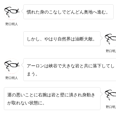
デヴィッド・ジョハンソン
慣れた身のこなしでどんどん奥地へ進む。
デヴィッド・ストラザーン
デヴィッド・トーン
デヴィッド・ニコルズ
野口明人
デヴィッド・ハイド・ピアース
しかし、やはり自然界は油断大敵。
デヴィッド・ハイマン
デヴィッド・ヒューレット
野口明
デヴィッド・フォスター・プロダクションズ
アーロンは峡谷で大きな岩と共に落下してし
デヴィッド・ブレナー
デヴィッド・ブロッカー
まう。
デヴィッド・ブロークマン
野口明人
デヴィッド・ベニオフ
デヴィッド・マギー
デヴィッド・マッカラム
デヴィッド・モリッツ
運の悪いことに右腕は岩と壁に潰され身動き
デヴィッド・モース
デヴィッド・ヨハンセン
が取れない状態に。
野口明
デヴィッド・リード