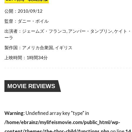
スティーブン・ゴールドステイン
公開：2010/09/12
スティーブン・ザイリアン
監督：ダニー・ボイル
スティーブン・シャイラー
出演者：ジェームズ・フランコ, アンバー・タンブリン, ケイト
スティーブン・スピルバーグ
ーラ
スティーブン・トンプキンソン
製作国：アメリカ合衆国, イギリス
スティーブン・フォード
上映時間：1時間34分
スティーブン・マクハーティ
スティーブン・ライト
スティーブ・アボット
スティーブ・アンティン
MOVIE REVIEWS
スティーブ・クロッパー
スティーブ・ビズリー
スティーブ・マックイーン
Warning
: Undefined array key "type" in
スティーヴン・B・ポスター
/home/ebrainz/mylifeismovie.com/public_html/wp-
スティーヴン・E・リフキン
content/themes/the-thor-child/functions.php
on line
14