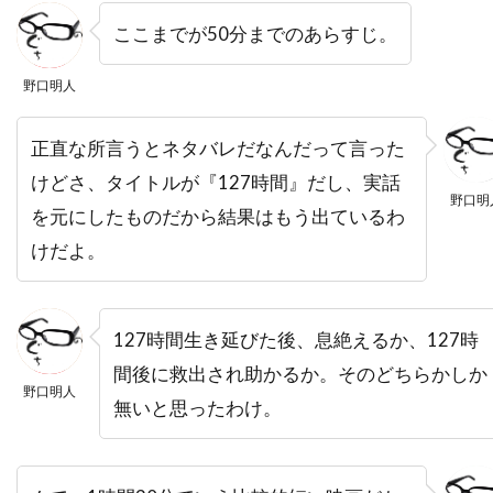
ここまでが50分までのあらすじ。
ハラルド・クローサー
ハリウッド・ピクチャーズ
野口明人
ハリエット・サンソム・ハリス
ハリス・ユーリン
ハリー
ハリー・イーデン
正直な所言うとネタバレだなんだって言った
けどさ、タイトルが『127時間』だし、実話
ハリー・ウォーターズ・Jr
ハリー・カーニッツ
野口明
を元にしたものだから結果はもう出ているわ
ハリー・ギルバート
けだよ。
ハリー・ケイト・アイゼンバーグ
ハリー・ケラミダス
ハリー・コニック・Jr
ハリー・シーガル
ハリー・フット
127時間生き延びた後、息絶えるか、127時
ハリー・リーヴァウワー
ハル・ベリー
間後に救出され助かるか。そのどちらかしか
野口明人
無いと思ったわけ。
ハル・ホルブルック
ハル・ヤマノウチ
ハロルド・フォルターメイヤー
ハワード・W・コッチJr.