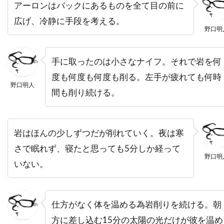
トビー・レグボ
トマス・ワンダー
アーロンはバックにあるものを全て目の前に
トマ・ソリヴェレ
トミー・ウィルコラ
広げ、冷静に手段を考える。
野口明
トム・アダムス
トム・ウィルキンソン
トム・ギャロップ
トム・クルーズ
手に取ったのは小さなナイフ。それで岩を何
トム・グアリー
トム・サイズモア
度も何度も何度も削る。左手が疲れても何時
野口明人
トム・サンダース
トム・シックス
間も削り続ける。
トム・シャドヤック
トム・シュルマン
トム・スケリット
トム・スターン
岩はほんの少しずつだが削れていく。夜は寒
トム・ノーブル
トム・ハンクス
さで眠れず、寝たと思っても5分しか経って
トム・ハーディ
トム・フォックス
野口明
いない。
トム・ヘルモア
トム・ベレンジャー
トム・マシューズ
トム・マッカーシー
仕方がなく体を温める為岩削りを続ける。朝
トム・マッゴーワン
トム・リース・ファレル
方に差し込む15分の太陽の光だけが彼を温め
トム・ロルフ
トム・ヴォーン
トライスター