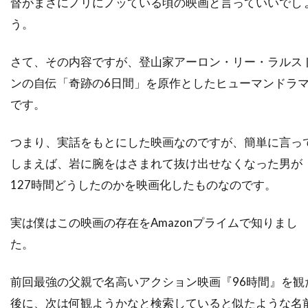
督がまさにノリにノッている頃の映画と言っていいでし
スーザン・ミスナー
スーザン・モントフォード
う。
スーザン・ワトキンス
スージー・エイミス
スージー・カーツ
スー・アームストロング
さて、その内容ですが、登山家アーロン・リー・ラルス
ンの自伝「奇跡の6日間」を原作としたヒューマンドラ
ズハイル・ハダド
ズラッコ・ブリッチ
です。
ズーイー・デシャネル
セシリー・キャロル
セス・アーネット
セス・ローゲン
つまり、実話をもとにした映画なのですが、簡単に言っ
セリア・D・コスタス
セルジオ・アグェーロ
しまえば、岩に腕をはさまれて抜け出せなくなった男が
セルジュ・マーリン
127時間どうしたのかを映画化したものなのです。
セルジョ・ビーニ・ブストリッチ
実は僕はこの映画の存在をAmazonプライムで知りまし
セルマ・スクーンメイカー
た。
セントロポリス・エンターテインメント
ソウル・ゼインツ
ソニー・ピクチャーズ
前回最強の父親で名高いアクション映画『96時間』を観
ソニー・ピクチャーズ エンタテインメント
後に、次は何観ようかなと検索していると似たような名