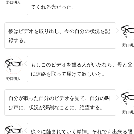
野口明人
てくれる光だった。
トライスター・ピクチャーズ
トライマーク・ピクチャーズ
トランスフォーマー
彼はビデオを取り出し、今の自分の状況を記
録する。
トラヴィス・アダム・ライト
野口明
トリート・ウィリアムズ
トリーヌ・ディルホム
トルネード・フィルム
トルーディ・スタイラー
もしこのビデオを観る人がいたなら、母と父
トレイシー・ウォルター
トレバー・モーガン
に連絡を取って届けて欲しいと。
野口明人
トレヴァ・エチエンヌ
トレヴァー・ジョーンズ
トータス松本（ウルフルズ）
自分が取った自分のビデオを見て、自分の叫
トーマス・F・ウィルソン
び声に、状況が深刻なことに、絶望する。
トーマス・G・ウェイツ
トーマス・M・ハーメル
野口明
トーマス・アラナ
トーマス・アルフレッドソン
徐々に蝕まれていく精神。それでも出来る限
トーマス・キニーリー
トーマス・コパッチ