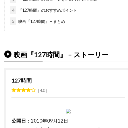
ダレル・フェティ
ダンカン・ケンワーシー
4
『127時間』のおすすめポイント
ダンカン・ジョーンズ
ダン・エイクロイド
5
映画『127時間』 – まとめ
ダン・オバノン
ダン・カステラネタ
ダン・ギルロイ
ダン・コルスルッド
ダン・ゴールドバーグ
ダン・ジョフレ
映画『127時間』 – ストーリー
ダン・ジンクス
ダン・ヘダヤ
ダン・マクダーモット
ダン・リン
ダークウッド・プロダクションズ
127時間
ダーモット・クロウリー
4.0
ダーレン・アロノフスキー
チェコ
チェッキ・ゴーリ
チェ・ジョンホ
チェータウット・ワチャラクン
チタ・リヴェラ
公開日
：2010年09月12日
チャカ・カーン
チャズ・パルミンテリ