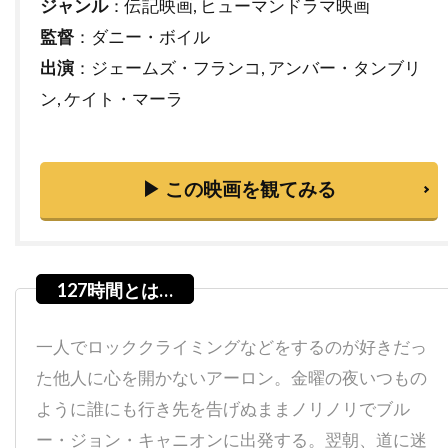
ジャンル
：伝記映画, ヒューマンドラマ映画
チャタポン・パンタナアンクーン
監督
：ダニー・ボイル
チャック・ロー
チャッド・クリスト
出演
：ジェームズ・フランコ, アンバー・タンブリ
チャド・ウィレット
チャド・オーマン
ン, ケイト・マーラ
チャド・リンドバーグ
チャン・ジェヨン
チャン・ソンベク
チャーリー・カウフマン
▶ この映画を観てみる
チャーリー・シーン
チャーリー・ホフハイマー
チャールズ・H・マグワイア
チャールズ・ウェッブ
チャールズ・グローディン
チャールズ・ゴードン
チャールズ・スコセッシ
一人でロッククライミングなどをするのが好きだっ
チャールズ・ダンス
チャールズ・ダーニング
た他人に心を開かないアーロン。金曜の夜いつもの
チャールズ・ネイピア
チャールズ・ハナー
ように誰にも行き先を告げぬままノリノリでブル
チャールズ・ハラハン
ー・ジョン・キャニオンに出発する。翌朝、道に迷