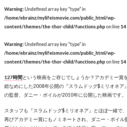
スティーヴ・ブシェミ
スティーヴ・メラー
Warning
: Undefined array key "type" in
スティーヴ・ローレンス
ステイシー・シェア
/home/ebrainz/mylifeismovie.com/public_html/wp-
content/themes/the-thor-child/functions.php
on line
14
ステパン・マーティローシアン
ステファヌ・メッツジェール
Warning
: Undefined array key "type" in
ステファーヌ・スペリ
ステュー・ライリー
/home/ebrainz/mylifeismovie.com/public_html/wp-
ステラン・スカルスガルド
content/themes/the-thor-child/functions.php
on line
14
スパイグラス・エンターテインメント
スパチャイ・シティアンポーンパン
127時間
という映画をご存じでしょうか？アカデミー賞
スプレイグ・グレイデン
スペイン
総なめにした2008年公開の『スラムドッグ$ミリオネア
スポーツ映画
スリム・サマービル
の監督、ダニー・ボイルが2010年に公開した映画です。
スリラー映画
スワヴォミール・イジャック
スタッフも『スラムドッグ$ミリオネア』とほぼ一緒で
スヴェン・ニクヴィスト
再びアカデミー賞にもノミネートされ、ダニー・ボイル
スーザン・カートソニス
スーザン・サランドン