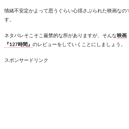
タルラ・ライリー
タンディ・ニュートン
情緒不安定かよって思うぐらい心揺さぶられた映画なの
ターキン・パック
す。
ターマン＝フォスター・カンパニー
ダイアナ・バーリングトン
ダイアナ・ラスバン
ネタバレそこそこ厳禁的な所がありますが、そんな
映画
ダイアン・アボット
ダイアン・ウィースト
『127時間』
のレビューをしていくことにしましょう。
ダイアン・キャノン
ダイアン・キートン
スポンサードリンク
ダイアン・クルーガー
ダイアン・ジョンソン
ダイアン・ラッド
ダイアン・レイン
ダグラス・ウィック
ダグラス・クライズ
ダグラス・ミルサム
ダグ・エメット
ダグ・リーマン
ダコタ・ゴヨ
ダスティン・イングラム
ダスティン・ホフマン
ダッシュ・ミホク
ダナ・アイヴィ