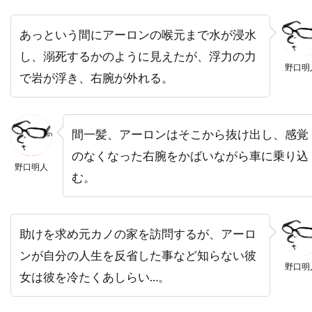
ニール・メロン
ニール・ロス
ヌーノ・アントゥーンス
ネイサン・カヘイン
あっという間にアーロンの喉元まで水が浸水
ネイサン・ギャンブル
ネイサン・マイスター
し、溺死するかのように見えたが、浮力の力
野口明
ネイサン・レイン
ネストール・アルメンドロス
で岩が浮き、右腕が外れる。
ネリー・ベルフラワー
ノア・ワイリー
ノルディスク・フィルム
ノーマン・アルデン
間一髪、アーロンはそこから抜け出し、感覚
ノーマン・フェル
ノーマン・ロイド
のなくなった右腕をかばいながら車に乗り込
ノーラ・エフロン
ハイクワーン・グエン
野口明人
む。
ハイケ・マカッシュ
ハインツ・ヴァイス
ハスケル・ウェクスラー
ハッピー・マディソン
助けを求め元カノの家を訪問するが、アーロ
ハッピー・マディソン・プロダクションズ
ンが自分の人生を反省した事など知らない彼
ハビエル・アギーレサロベ
野口明
女は彼を冷たくあしらい…。
ハビエル・サルモネス
ハピネス・ディストリビューション