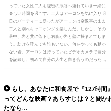
チャールズ・フライシャー
っていた女性二人を秘密の渓谷へ連れていき一緒に
チャールズ・ブロンソン
チャールズ・ホイエス
楽しい時間を過ごす。二人はアーロンを気に入り明
日のパーティーに誘ったがアーロンは空返事のまま
チャールズ・マーティン・スミス
二人と別れキャニオングを楽しんだ。しかし、その
チャールズ・レイン
チャールズ・ロートン
最中、岩と共に落下し右腕が岩と壁に挟まれてしま
チュルパン・ハマートヴァ
チュ・ジンモ
う。助けを呼んでも誰もいない。何をやっても動か
チューズデイ・ウェルド
チリ
チン・ハン
ない岩。アーロンは持っていたビデオカメラで自分
ツイッギー
ティエリー・ポトク
を記録し、初めて自分の人生と向き合うのだった…。
ティナ・マジョリーノ
ティミ・サーステッド
ティム・アレン
ティム・グリフィン
ティム・ケルハー
ティム・ダットン
もし、あなたに和食屋で『127時間
ティム・デ・ザーン
ティム・バートン
ティム・ビーヴァン
ティム・ポッター
ってどんな映画？あらすじは？と聞か
ティム・マシスン
ティム・マッキナリー
たなら…