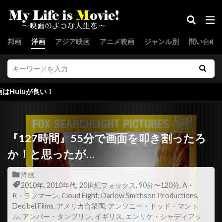
ジョー・スピネル
ジョー・セネカ
ジョー・ターケル
ジョー・ドレイク
邦画
洋画
アジア映画
アニメ映画
ジャンル別
問い合わ
ジョー・パントリアーノ
ジョー・ピトカ
ジョー・フラハティ
ジョー・プレスティア
ジョー・プロスペロ
ジョー・ペシ
い！
ジョー・マンガニエロ
ジョー・モートン
ジョー・ユーラ
ジョー・ランフト
ジョー・ロー・トルグリオ
ジリアン・ハンナ
『127時間』55分で画面を叩き割ったろ
ジル・バローニ
ジーナ・マッキー
か！と思ったが…
スウェーデン
スカイダンス・プロダクションズ
洋画
スカンヤー・ウォンサターバット
2010年
,
2010年代
,
20世紀フォックス
,
90分〜120分
,
A・
R・ラフマーン
,
Cloud Eight
,
Darlow Smithson Productions
,
スカーレット・ヨハンソン
スキップ・ウッズ
Decibel Films
,
アメリカ合衆国
,
アンソニー・ドッド・マント
スキャットマン・クローザース
スクエア・ペグ
ル
,
アンバー・タンブリン
,
イギリス
,
エンリケ・シャディアッ