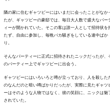
ディック・ヴァン・ダイク
ディディエ・オアロ
ディナ・フォックス
ディノ・ヨンサーテル
隣の家に住むギャツビーにはいまだに会ったことがなか
ディミトラ・アーリス
たが、ギャツビーの豪邸では、毎日大人数で盛大なパー
ディミトリ・ティオムキン
ィーが開かれていた。そこの客は誰一人として招待状を
たず、自由に参加し、毎晩バカ騒ぎをしている連中ばか
ディメンション・フィルムズ
り。
ディラン・カスマン
ディリープ・ラオ
ディーター・ラーザー
ディープ・ロイ
そんなパーティーに正式に招待されたニックだったが、
ディーン・カンディ
ディーン・ジマーマン
のパーティー上でギャツビーに出会う。
ディーン・ジョーガリス
ディーン・セムラー
ディー・ウォレス
デイキン・マシューズ
ギャツビーにはいろいろと噂が立っており、人を殺した
のなんだのと暗い噂ばかりだったが、実際に見たギャツ
デイドレ・グッドウィン
ーはそのような人物ではなく、彼の笑顔に、ニックは魅
デイナ・E・グローバーマン
デイブ・シェリダン
されていた。
デイヴィッド
デイヴィッド・L・ブシェル
デイヴィッド・L・ランダー