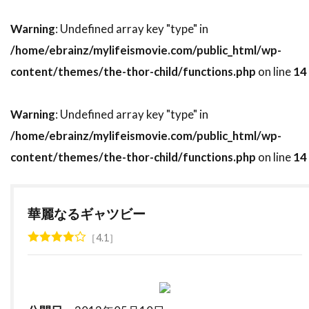
バズマーク・プロダクションズ
バズ・ラーマン
Warning
: Undefined array key "type" in
バック・ヘンリー
バディ・ジョンソン
/home/ebrainz/mylifeismovie.com/public_html/wp-
バトル・デイヴィス
バド・カー
content/themes/the-thor-child/functions.php
on line
14
バヤ・ベラル
バリー・M・オズボーン
バリー・ケンプ
バリー・ゴールドバーグ
Warning
: Undefined array key "type" in
バリー・タブ
バリー・ネルソン
/home/ebrainz/mylifeismovie.com/public_html/wp-
バリー・ペッパー
バリー・メンデル
content/themes/the-thor-child/functions.php
on line
14
バルトーク・ベーラ
バンダイビジュアル
バージニア・グレッグ
バートン・ギリアム
華麗なるギャツビー
バート・ランカスター
バート・レムゼン
4.1
バーナード・ハーマン
バーナード・ベリュー
バーニー・クラーク
バーニー・ピリング[1]
バーバラ・ギャリック
バーバラ・デフィーナ