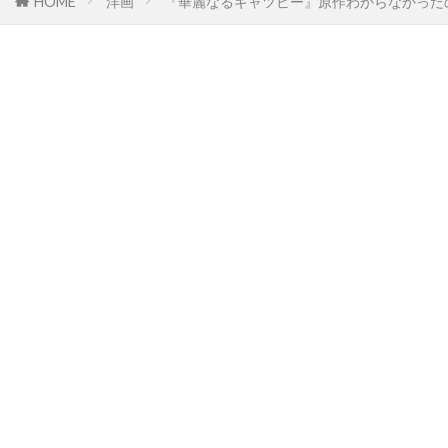
HOME
洋画
『華麗なるギャツビー』原作わからなかった
スタジオ・エコー
スタンリー・R・ジャッフェ
スタンリー・アンダーソン
スタンリー・キューブリック
スタンリー・キューブリック・プロダクションズ
スタンリー・ワイザー
スタン・ウィンストン
スタン・ウェッブ
スタン・リー
スターリング・ジェリンズ
スチャオ・ポンウィライ
スチュアート・コーエン
スチュアート・ストーン
スチュアート・ドライバーグ
スチュアート・ベッサー
スチュワート・コープランド