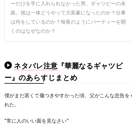
ーだけを手に入れられなかった男、ギャツビーの末
チャタポン・パンタナアンクーン
路。彼は一体どうやって大富豪になったのか？仕事
チャック・ロー
チャッド・クリスト
は何をしているのか？毎夜のようにパーティーを開
チャド・ウィレット
チャド・オーマン
くのはなぜなのか？
チャド・リンドバーグ
チャン・ジェヨン
チャン・ソンベク
チャーリー・カウフマン
チャーリー・シーン
チャーリー・ホフハイマー
ネタバレ注意
『華麗なるギャツビ
チャールズ・H・マグワイア
ー』のあらすじまとめ
チャールズ・ウェッブ
チャールズ・グローディン
僕がまだ若くて傷つきやすかった頃、父がこんな忠告を
チャールズ・ゴードン
チャールズ・スコセッシ
れた。
チャールズ・ダンス
チャールズ・ダーニング
チャールズ・ネイピア
チャールズ・ハナー
“常に人のいい面を見なさい”
チャールズ・ハラハン