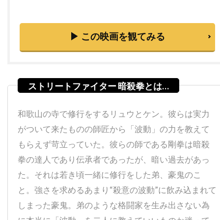
ダレル・フェティ
ダンカン・ケンワーシー
ダンカン・ジョーンズ
ダン・エイクロイド
▶ この映画を観てみる
ダン・オバノン
ダン・カステラネタ
ダン・ギルロイ
ダン・コルスルッド
ダン・ゴールドバーグ
ダン・ジョフレ
ダン・ジンクス
ダン・ヘダヤ
和歌山の寺で修行をするリュウとケン。彼らは実力
ダン・マクダーモット
ダン・リン
がついて来たものの師匠から「波動」の力を教えて
ダークウッド・プロダクションズ
もらえず苛立っていた。彼らの師である剛拳は暗殺
ダーモット・クロウリー
拳の達人であり伝承者であったが、暗い過去があっ
ダーレン・アロノフスキー
チェコ
た。それは若き頃一緒に修行をした弟、豪鬼のこ
チェッキ・ゴーリ
チェ・ジョンホ
と。強さを求めるあまり“殺意の波動”に飲み込まれて
チェータウット・ワチャラクン
チタ・リヴェラ
しまった豪鬼。弟のような格闘家を生み出さない為
チャカ・カーン
チャズ・パルミンテリ