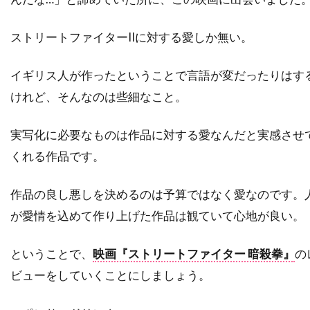
スーザン・ミスナー
スーザン・モントフォード
ストリートファイターIIに対する愛しか無い。
スーザン・ワトキンス
スージー・エイミス
スージー・カーツ
スー・アームストロング
イギリス人が作ったということで言語が変だったりはす
ズハイル・ハダド
ズラッコ・ブリッチ
けれど、そんなのは些細なこと。
ズーイー・デシャネル
セシリー・キャロル
セス・アーネット
セス・ローゲン
実写化に必要なものは作品に対する愛なんだと実感させ
セリア・D・コスタス
セルジオ・アグェーロ
くれる作品です。
セルジュ・マーリン
作品の良し悪しを決めるのは予算ではなく愛なのです。
セルジョ・ビーニ・ブストリッチ
が愛情を込めて作り上げた作品は観ていて心地が良い。
セルマ・スクーンメイカー
セントロポリス・エンターテインメント
ということで、
映画『ストリートファイター 暗殺拳』
の
ソウル・ゼインツ
ソニー・ピクチャーズ
ビューをしていくことにしましょう。
ソニー・ピクチャーズ エンタテインメント