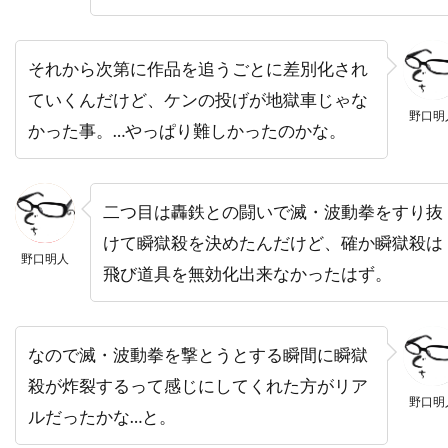
ハワード・W・コッチ・Jr
ハワード・ウェスト
ハワード・ショア
ハワード・ダフ
それから次第に作品を追うごとに差別化され
ハンス・ジマー
ハンス・ブロックマン
ていくんだけど、ケンの投げが地獄車じゃな
野口明
ハンス・ライザー
ハンター・M・ヴィア
かった事。…やっぱり難しかったのかな。
ハンドメイド・フィルムス
ハンナ・アンクリッチ
ハンネス・メッセマー
二つ目は轟鉄との闘いで滅・波動拳をすり抜
ハーシェル・ワイングロッド
けて瞬獄殺を決めたんだけど、確か瞬獄殺は
野口明人
ハービー・バンハード
飛び道具を無効化出来なかったはず。
ハーレイ・ジョエル・オスメント
ハーヴィ・ローゼンストック
なので滅・波動拳を撃とうとする瞬間に瞬獄
ハーヴェイ・カイテル
殺が炸裂するって感じにしてくれた方がリア
ハーヴェイ・ワインスタイン
野口明
ルだったかな…と。
ハーヴ・シュナイド