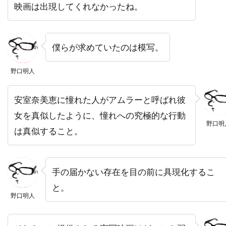
映画は出現してくれなかったね。
デニス・アーバーグバズ・フェイトシャンズ
デニス・ギャスナー
デニス・ファリーナ
僕らが求めていたのは模写。
デニス・リチャーズ
デニーズ・ディ・ノーヴィ
デニーズ・フェイ
デビッド・セルバーグ
野口明人
デビッド・ドワイヤー
デビ・デリーベリー
安室奈美恵に憧れた人がアムラーと呼ばれ彼
デビ・メイザー
デビー・レイノルズ
女を真似したように、憧れへの究極的な行動
デブラ・ニール＝フィッシャー
野口明
は真似すること。
デブラ・ヘイワード
デボラ・ホッパー
デミアン・ビチル
デュール・ヒル
デューンエンターテインメント
手の届かない存在を目の前に具現化するこ
デル・アンドリュース
デル・クローズ
と。
野口明人
デレク・ギブソン
デレク・ミアーズ
デンゼル・ワシントン
デンマーク