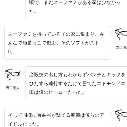
頃で、まだスーファミがある家は少なかっ
ティム・マッグロウ
ティム・ムーア
た。
ティム・モーリス＝ジョーンズ
ティム・レフマン
ティム・ロス
ティム・ロビンス
ティモシー・M・ボーン
スーファミを持っている子の家に集まり、み
ティモシー・ハリス
んなで順番っこで遊ぶ。そのソフトがスト
野口明
II。
ティモシー・バスフィールド
ティル・キーヴェ
ティ・ジョイ
テイラー・ギア
テイラー・ギルバート
テイ・ディグス
必殺技の出し方もわからずパンチとキックを
テッサ・ロス
テッド・ライミ
ひたすら連打するだけで勝てたエドモンド本
野口明人
テディ・カステルッチ
テディ・ジー
田は僕のヒーローだった。
テリー・ガー
テレビマンユニオン
テレビ東京
テレンス・スタンプ
そして同様に百裂脚が撃てる春麗は僕らのア
ディオン・ビーブ
ディック・ミラー
イドルだった。