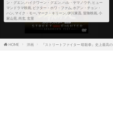
ン・グエン
,
ハイクワーン・グエン
,
ハル・ヤマノウチ
,
ヒュー
スコット・Z・バーンズ
マンドラマ映画
,
ビクター・ホワ・ファム
,
ホアン・チョン・
ハン
,
マイク・モー
,
マーク・キリーン
,
伊川東吾
,
冒険映画
,
小
スコット・アレクサンダー
スコット・グレン
家山晃
,
尚玄
,
玄里
スコット・コルク
スコット・シェパード
スコット・シルヴァー
スコット・ジョプリン
スコット・トーマス
スコット・ノイスタッター
HOME
洋画
『ストリートファイター 暗殺拳』史上最高
スコット・バクラ
スコット・バドニック
スコット・ヒックス
スコット・ムーア
スコット・リーヴス
スコット・ルーディン
スコット・ルーディン・プロダクションズ
スサンネ・ビア
スサンネ・リンマン
スザンヌ・シェパード
スザンヌ・トッド
スタイルジャム
スタジオカナル
スタジオザウルス
スタジオユニ