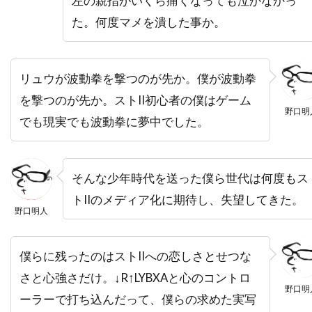
左の親指がいくら痛くなっても泣かなかっ
た。何度マメを潰した事か。
デイヴィッド・O・サックス
デイヴィッド・S・ウォード
デイヴィッド・T・フレンドリー
リュウが波動拳を撃つのが先か。僕が波動拳
デイヴィッド・クレノン
を撃つのが先か。ストII初心者の僕はゲーム
野口明
デイヴィッド・グリブル
でも現実でも波動拳に夢中でした。
デイヴィッド・ハッセルホフ
デイヴィッド・フェンファー
そんな少年時代を送った僕ら世代は何度もス
デイヴィッド・フォスター
トIIのメディア化に期待し、失望してきた。
野口明人
デイヴィッド・ホバーマン
デイヴィッド・マメット
デイヴィッド・レイ
僕らに残ったのはストIIへの恋しさとせつな
デイヴ・グルーシン
デクスター・ゴードン
さと心強さだけ。↓R↑LYBXAと心のコントロ
デクスター・フレッチャー
デデ・ガードナー
野口明
ーラーで打ち込んだって、僕らの求めた実写
デニス・L・スチュワート