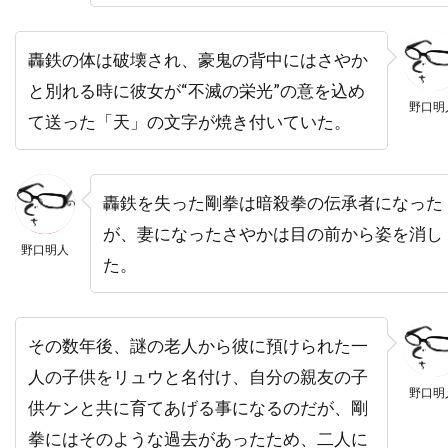
ナイジェル・ストック
ナサニエル・パーカー
ナサニエル・メカリー
轟鉄の体は破壊され、豪鬼の背中にはさやか
ナタウット・キッティクン
と別れる時に彼女が“不滅の栄光”の意を込め
野口明
ナタリー・キャナーデイ
ナタリー・バイ
て送った「天」の文字が焼き付いていた。
ナターシャ・ワートン
ナチョ・ルイス・カピヤス
ナビル・サワラ
轟鉄を失った剛拳は暗殺拳の伝承者になった
ナンシー・ウィルソン
ナンシー・オリバー
が、妻になったさやかは目の前から姿を消し
野口明人
ナンシー・ジュヴォネン
ナンシー・レネハン
た。
ニコライ・コスター＝ワルドー
ニコラス・カザン
ニコラス・ケイジ
その数年後、謎の老人から彼に預けられた一
ニコラス・ストーラー
ニコラス・デ・トス
人の子供をリュウと名付け、自分の親友の子
ニコラス・ピレッジ
ニコラ・ジロー
野口明
供ケンと共に育てあげる事になるのだが、剛
ニコラ・デュヴァル・アダソフスキ
拳にはそのような過去があったため、二人に