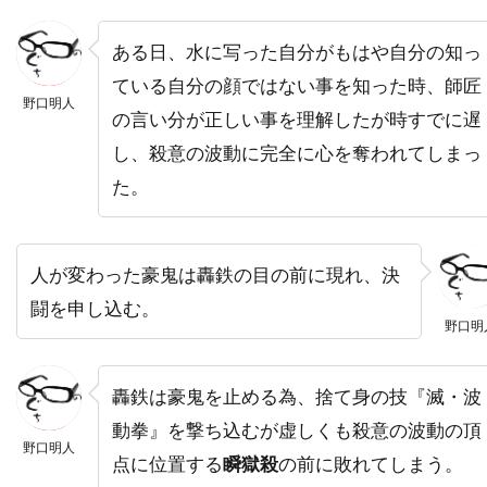
ドミニク・ボヴ
ドミニク・マーカス
ある日、水に写った自分がもはや自分の知っ
ドミニク・ロワゾー
ドラゴン・フィルム
ている自分の顔ではない事を知った時、師匠
ドリアン・リガル＝アンスー
野口明人
の言い分が正しい事を理解したが時すでに遅
ドリュー・バリモア
ドリーマ・ウォーカー
し、殺意の波動に完全に心を奪われてしまっ
ドリームワークス
ドレア・ド・マッテオ
た。
ドロシー・オーフィエロ
ドロテ・ブリエール・メリット
人が変わった豪鬼は轟鉄の目の前に現れ、決
ドワイヤー・ブラウン
ドン・G・キャンベル
闘を申し込む。
ドン・カルファ
ドン・シンプソン
野口明
ドン・ジマーマン
ドン・チードル
ドン・バージェス
ドン・マーフィ
轟鉄は豪鬼を止める為、捨て身の技『滅・波
ドン・リックルズ
ドーナル・グリーソン
動拳』を撃ち込むが虚しくも殺意の波動の頂
野口明人
点に位置する
瞬獄殺
の前に敗れてしまう。
ナイジェル・ウィロウビー