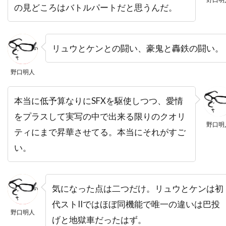
の見どころはバトルパートだと思うんだ。
ハラルド・クローサー
ハリウッド・ピクチャーズ
リュウとケンとの闘い、豪鬼と轟鉄の闘い。
ハリエット・サンソム・ハリス
ハリス・ユーリン
ハリー
ハリー・イーデン
野口明人
ハリー・ウォーターズ・Jr
ハリー・カーニッツ
本当に低予算なりにSFXを駆使しつつ、愛情
ハリー・ギルバート
をプラスして実写の中で出来る限りのクオリ
ハリー・ケイト・アイゼンバーグ
野口明
ティにまで昇華させてる。本当にそれがすご
ハリー・ケラミダス
ハリー・コニック・Jr
い。
ハリー・シーガル
ハリー・フット
ハリー・リーヴァウワー
ハル・ベリー
ハル・ホルブルック
ハル・ヤマノウチ
気になった点は二つだけ。リュウとケンは初
代ストIIではほぼ同機能で唯一の違いは巴投
ハロルド・フォルターメイヤー
野口明人
げと地獄車だったはず。
ハワード・W・コッチJr.