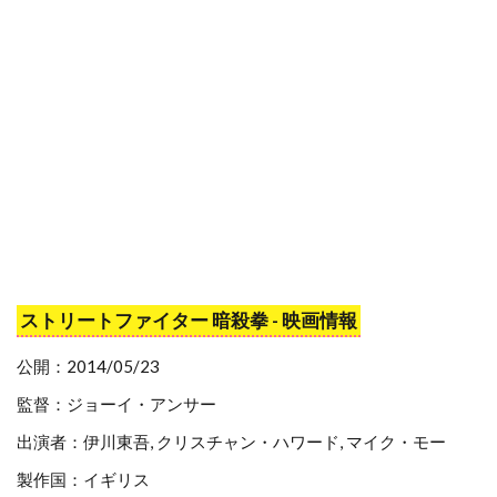
スタジオ・エコー
スタンリー・R・ジャッフェ
スタンリー・アンダーソン
スタンリー・キューブリック
スタンリー・キューブリック・プロダクションズ
スタンリー・ワイザー
スタン・ウィンストン
スタン・ウェッブ
スタン・リー
スターリング・ジェリンズ
スチャオ・ポンウィライ
ストリートファイター 暗殺拳 - 映画情報
スチュアート・コーエン
スチュアート・ストーン
公開：2014/05/23
スチュアート・ドライバーグ
監督：ジョーイ・アンサー
スチュアート・ベッサー
出演者：伊川東吾, クリスチャン・ハワード, マイク・モー
スチュワート・コープランド
製作国：イギリス