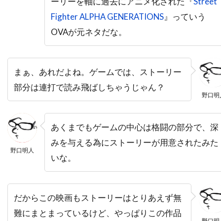
ーリーを軸に過去にアニメ化された『
Street
ニール・メロン
ニール・ロス
Fighter ALPHA GENERATIONS
』っていう
ヌーノ・アントゥーンス
ネイサン・カヘイン
OVAが元ネタだな。
ネイサン・ギャンブル
ネイサン・マイスター
ネイサン・レイン
ネストール・アルメンドロス
ネリー・ベルフラワー
ノア・ワイリー
まぁ、あれだよね。ゲームでは、ストーリー
ノルディスク・フィルム
ノーマン・アルデン
部分は連打で読み飛ばしちゃうじゃん？
野口明
ノーマン・フェル
ノーマン・ロイド
ノーラ・エフロン
ハイクワーン・グエン
あくまでもゲームの中心は格闘の部分で、深
ハイケ・マカッシュ
ハインツ・ヴァイス
みを与える為にストーリーが用意されたみた
野口明人
ハスケル・ウェクスラー
ハッピー・マディソン
いな。
ハッピー・マディソン・プロダクションズ
ハビエル・アギーレサロベ
だからこの映画もストーリーはとりあえず無
ハビエル・サルモネス
難にまとまっているけど、やっぱりこの作品
ハピネス・ディストリビューション
野口明