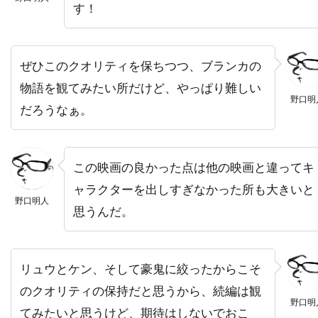
す！
バーバラ・ハーシー
バーバラ・ヘイル
バーバラ・ベル・ゲデス
バーリン・ブリスタイン
パク・チア
ぜひこのクオリティを保ちつつ、ブランカの
パコ・フェメニア
パコ・プラサ
物語を観てみたい所だけど、やっぱり難しい
野口明
パシフィックウェスタン
だろうなぁ。
パシフィック・データ・イメージズ
パシフィック・データー・イメージズ
この映画の良かった点は他の映画と違ってキ
パット・ウェルシュ
パット・ロマーノ
パテ
ャラクターを出しすぎなかった所も大きいと
パティ・ダーバンヴィル
パディ・コンシダイン
野口明人
思うんだ。
パトリシア・クラークソン
パトリシア・ヒッチコック
リュウとケン、そして豪鬼に絞ったからこそ
パトリシア・ヒーリー
パトリシア・ベルチャー
のクオリティの保持だと思うから、続編は観
パトリック・アンデション
野口明
てみたいと思うけど、期待はしないでおこ