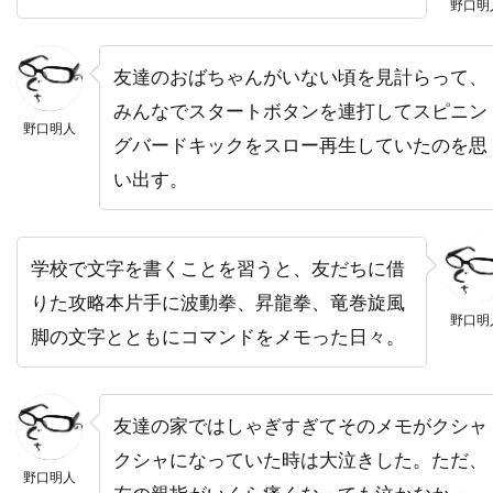
ディック・ヴァン・ダイク
ディディエ・オアロ
野口明
ディナ・フォックス
ディノ・ヨンサーテル
友達のおばちゃんがいない頃を見計らって、
ディミトラ・アーリス
みんなでスタートボタンを連打してスピニン
ディミトリ・ティオムキン
野口明人
グバードキックをスロー再生していたのを思
ディメンション・フィルムズ
い出す。
ディラン・カスマン
ディリープ・ラオ
ディーター・ラーザー
ディープ・ロイ
学校で文字を書くことを習うと、友だちに借
ディーン・カンディ
ディーン・ジマーマン
りた攻略本片手に波動拳、昇龍拳、竜巻旋風
ディーン・ジョーガリス
ディーン・セムラー
野口明
脚の文字とともにコマンドをメモった日々。
ディー・ウォレス
デイキン・マシューズ
デイドレ・グッドウィン
デイナ・E・グローバーマン
デイブ・シェリダン
友達の家ではしゃぎすぎてそのメモがクシャ
デイヴィッド
デイヴィッド・L・ブシェル
クシャになっていた時は大泣きした。ただ、
野口明人
デイヴィッド・L・ランダー