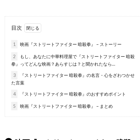
タルラ・ライリー
タンディ・ニュートン
ターキン・パック
ターマン＝フォスター・カンパニー
目次
ダイアナ・バーリングトン
ダイアナ・ラスバン
1
映画『ストリートファイター 暗殺拳』 – ストーリー
ダイアン・アボット
ダイアン・ウィースト
ダイアン・キャノン
ダイアン・キートン
2
もし、あなたに中華料理屋で『ストリートファイター 暗殺
拳』ってどんな映画？あらすじは？と聞かれたなら…
ダイアン・クルーガー
ダイアン・ジョンソン
3
『ストリートファイター 暗殺拳』の名言・心をざわつかせ
ダイアン・ラッド
ダイアン・レイン
た言葉
ダグラス・ウィック
ダグラス・クライズ
4
『ストリートファイター 暗殺拳』のおすすめポイント
ダグラス・ミルサム
ダグ・エメット
5
映画『ストリートファイター 暗殺拳』 – まとめ
ダグ・リーマン
ダコタ・ゴヨ
ダスティン・イングラム
ダスティン・ホフマン
ダッシュ・ミホク
ダナ・アイヴィ