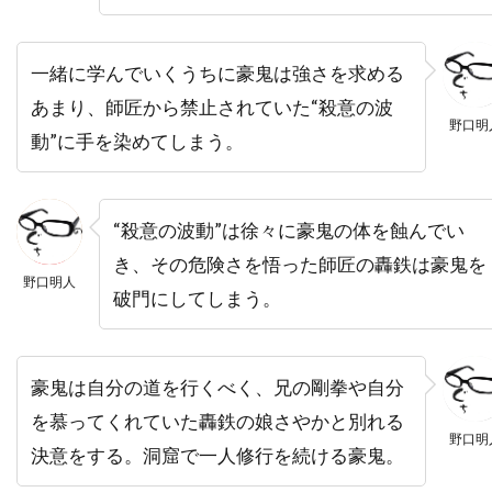
トーマス・サングスター
トーマス・ジェーン
トーマス・タル
トーマス・フォン・プレムセン
一緒に学んでいくうちに豪鬼は強さを求める
トーマス・マッカーシー
トーマス・マン
あまり、師匠から禁止されていた“殺意の波
野口明
動”に手を染めてしまう。
トーマス・ミッチェル
トーマス・レノン
ドイツ
ドゥニ・ヴィルヌーヴ
ドディ・ドーン
ドナルド・J・リー・Jr
“殺意の波動”は徐々に豪鬼の体を蝕んでい
ドナルド・サザーランド
き、その危険さを悟った師匠の轟鉄は豪鬼を
野口明人
ドナルド・ダック・ダン
ドナルド・フュリラブ
破門にしてしまう。
ドナルド・プレザンス
ドナルド・モファット
ドナ・ジグリオッティ
ドナ・リード
豪鬼は自分の道を行くべく、兄の剛拳や自分
ドニ・ルダン
ドニー・ウォルバーグ
を慕ってくれていた轟鉄の娘さやかと別れる
ドノヴァン・スコット
ドミニク・ウェスト
野口明
決意をする。洞窟で一人修行を続ける豪鬼。
ドミニク・セナ
ドミニク・ピノン