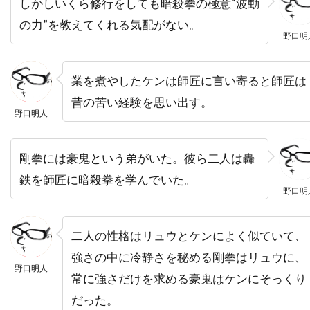
しかしいくら修行をしても暗殺拳の極意“波動
トライスター・ピクチャーズ
の力”を教えてくれる気配がない。
野口明
トライマーク・ピクチャーズ
トランスフォーマー
業を煮やしたケンは師匠に言い寄ると師匠は
トラヴィス・アダム・ライト
昔の苦い経験を思い出す。
野口明人
トリート・ウィリアムズ
トリーヌ・ディルホム
トルネード・フィルム
トルーディ・スタイラー
剛拳には豪鬼という弟がいた。彼ら二人は轟
トレイシー・ウォルター
トレバー・モーガン
鉄を師匠に暗殺拳を学んでいた。
トレヴァ・エチエンヌ
トレヴァー・ジョーンズ
野口明
トータス松本（ウルフルズ）
トーマス・F・ウィルソン
二人の性格はリュウとケンによく似ていて、
強さの中に冷静さを秘める剛拳はリュウに、
トーマス・G・ウェイツ
トーマス・M・ハーメル
野口明人
常に強さだけを求める豪鬼はケンにそっくり
トーマス・アラナ
トーマス・アルフレッドソン
だった。
トーマス・キニーリー
トーマス・コパッチ