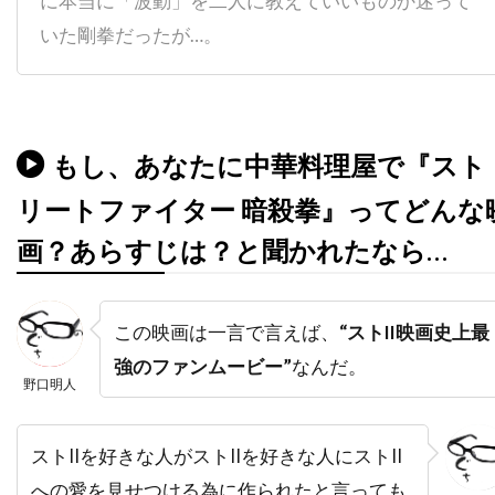
に本当に「波動」を二人に教えていいものか迷って
チャタポン・パンタナアンクーン
いた剛拳だったが…。
チャック・ロー
チャッド・クリスト
チャド・ウィレット
チャド・オーマン
チャド・リンドバーグ
チャン・ジェヨン
もし、あなたに中華料理屋で『スト
チャン・ソンベク
チャーリー・カウフマン
リートファイター 暗殺拳』ってどんな
チャーリー・シーン
チャーリー・ホフハイマー
画？あらすじは？と聞かれたなら…
チャールズ・H・マグワイア
チャールズ・ウェッブ
チャールズ・グローディン
この映画は一言で言えば、
“ストII映画史上最
チャールズ・ゴードン
チャールズ・スコセッシ
強のファンムービー”
なんだ。
野口明人
チャールズ・ダンス
チャールズ・ダーニング
チャールズ・ネイピア
チャールズ・ハナー
ストIIを好きな人がストIIを好きな人にストII
チャールズ・ハラハン
への愛を見せつける為に作られたと言っても