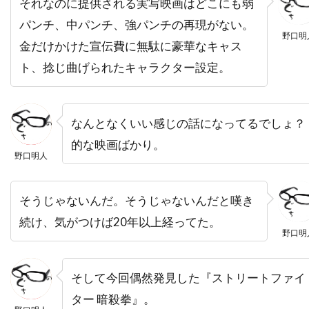
それなのに提供される実写映画はどこにも弱
デヴィッド・O・ラッセル
パンチ、中パンチ、強パンチの再現がない。
野口明
デヴィッド・S・ウォード
デヴィッド・アルパー
金だけかけた宣伝費に無駄に豪華なキャス
デヴィッド・アーノルド
ト、捻じ曲げられたキャラクター設定。
デヴィッド・ウォーショフスキー
デヴィッド・エリソン
なんとなくいい感じの話になってるでしょ？
デヴィッド・オグデン・スティアーズ
的な映画ばかり。
デヴィッド・ガイラー
デヴィッド・キタイ
野口明人
デヴィッド・キュービット
そうじゃないんだ。そうじゃないんだと嘆き
デヴィッド・クリンツマン
続け、気がつけば20年以上経ってた。
デヴィッド・クリーゲル
デヴィッド・クロス
野口明
デヴィッド・ケックナー
デヴィッド・コープ
デヴィッド・シャラム
デヴィッド・ジェンセン
そして今回偶然発見した『ストリートファイ
デヴィッド・ジュリアン
ター 暗殺拳』。