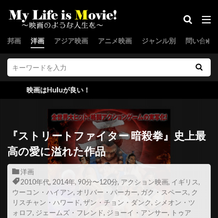
ジョー・スピネル
ジョー・セネカ
ジョー・ターケル
ジョー・ドレイク
邦画
洋画
アジア映画
アニメ映画
ジャンル別
問い合わ
ジョー・パントリアーノ
ジョー・ピトカ
ジョー・フラハティ
ジョー・プレスティア
ジョー・プロスペロ
ジョー・ペシ
Huluが良い！
ジョー・マンガニエロ
ジョー・モートン
ジョー・ユーラ
ジョー・ランフト
ジョー・ロー・トルグリオ
ジリアン・ハンナ
『ストリートファイター 暗殺拳』史上最
ジル・バローニ
ジーナ・マッキー
高の愛に溢れた作品
スウェーデン
スカイダンス・プロダクションズ
洋画
スカンヤー・ウォンサターバット
2010年代
,
2014年
,
90分〜120分
,
アクション映画
,
イギリス
,
ウーコン・ハイアン
,
オリバー・パーカー
,
ガク・スペース
,
ク
スカーレット・ヨハンソン
スキップ・ウッズ
リスチャン・ハワード
,
ザン・チョン・ダンク
,
シメオン・ツ
スキャットマン・クローザース
スクエア・ペグ
ォロフ
,
ジェームズ・フレンド
,
ジョーイ・アンサー
,
トゥア