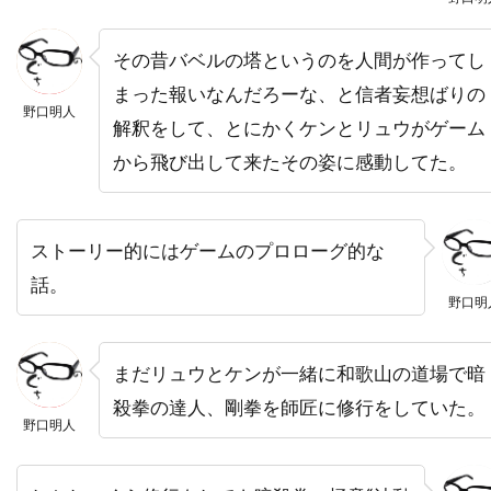
トビー・レグボ
トマス・ワンダー
トマ・ソリヴェレ
トミー・ウィルコラ
その昔バベルの塔というのを人間が作ってし
トム・アダムス
トム・ウィルキンソン
まった報いなんだろーな、と信者妄想ばりの
野口明人
トム・ギャロップ
トム・クルーズ
解釈をして、とにかくケンとリュウがゲーム
トム・グアリー
トム・サイズモア
から飛び出して来たその姿に感動してた。
トム・サンダース
トム・シックス
トム・シャドヤック
トム・シュルマン
ストーリー的にはゲームのプロローグ的な
トム・スケリット
トム・スターン
話。
トム・ノーブル
トム・ハンクス
野口明
トム・ハーディ
トム・フォックス
まだリュウとケンが一緒に和歌山の道場で暗
トム・ヘルモア
トム・ベレンジャー
殺拳の達人、剛拳を師匠に修行をしていた。
トム・マシューズ
トム・マッカーシー
野口明人
トム・マッゴーワン
トム・リース・ファレル
トム・ロルフ
トム・ヴォーン
トライスター