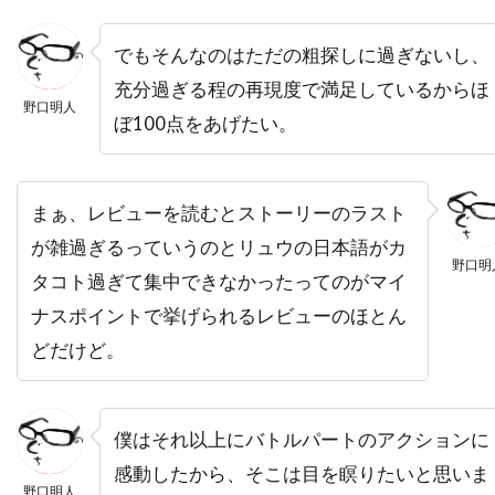
バズマーク・プロダクションズ
バズ・ラーマン
でもそんなのはただの粗探しに過ぎないし、
バック・ヘンリー
バディ・ジョンソン
充分過ぎる程の再現度で満足しているからほ
バトル・デイヴィス
バド・カー
野口明人
ぼ100点をあげたい。
バヤ・ベラル
バリー・M・オズボーン
バリー・ケンプ
バリー・ゴールドバーグ
バリー・タブ
バリー・ネルソン
まぁ、レビューを読むとストーリーのラスト
バリー・ペッパー
バリー・メンデル
が雑過ぎるっていうのとリュウの日本語がカ
野口明
タコト過ぎて集中できなかったってのがマイ
バルトーク・ベーラ
バンダイビジュアル
ナスポイントで挙げられるレビューのほとん
バージニア・グレッグ
バートン・ギリアム
どだけど。
バート・ランカスター
バート・レムゼン
バーナード・ハーマン
バーナード・ベリュー
バーニー・クラーク
バーニー・ピリング[1]
僕はそれ以上にバトルパートのアクションに
バーバラ・ギャリック
バーバラ・デフィーナ
感動したから、そこは目を瞑りたいと思いま
野口明人