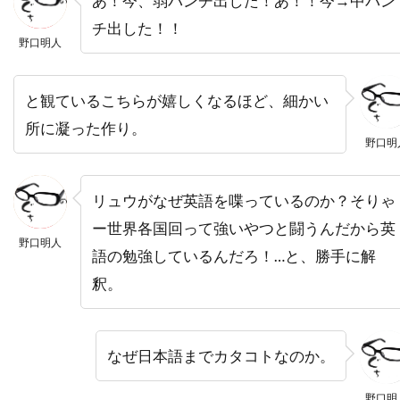
あ！今、弱パンチ出した！あ！！今→中パン
デヴィッド・ローゼンブルーム
チ出した！！
デヴォーン・ニクソン
トゥアン・グエン
野口明人
トッド・カーンズ
トッド・フィリップス
と観ているこちらが嬉しくなるほど、細かい
トッド・ブラック
トッド・ラムジー
所に凝った作り。
トッド・リーバーマン
トッド・ルイーゾ
野口明
トニ・コレット
トニーノ・デリ・コリ
トニー・カラン
トニー・ギルロイ
リュウがなぜ英語を喋っているのか？そりゃ
トニー・シャルーブ
トニー・ジャー
ー世界各国回って強いやつと闘うんだから英
野口明人
トニー・スコット
トニー・トーマス
語の勉強しているんだろ！…と、勝手に解
トニー・ビル
トニー・ピアース
釈。
トニー・モレーリ
トニー・ロンゴ
トビン・ベル
トビー・エメリッヒ
なぜ日本語までカタコトなのか。
トビー・ジョーンズ
トビー・マグワイア
野口明