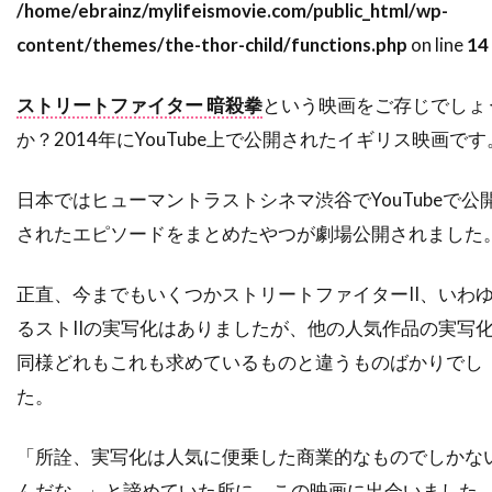
/home/ebrainz/mylifeismovie.com/public_html/wp-
スティーヴ・ブシェミ
スティーヴ・メラー
content/themes/the-thor-child/functions.php
on line
14
スティーヴ・ローレンス
ステイシー・シェア
ステパン・マーティローシアン
ストリートファイター 暗殺拳
という映画をご存じでしょ
か？2014年にYouTube上で公開されたイギリス映画です
ステファヌ・メッツジェール
ステファーヌ・スペリ
ステュー・ライリー
日本ではヒューマントラストシネマ渋谷でYouTubeで公
ステラン・スカルスガルド
されたエピソードをまとめたやつが劇場公開されました
スパイグラス・エンターテインメント
スパチャイ・シティアンポーンパン
正直、今までもいくつかストリートファイターII、いわ
スプレイグ・グレイデン
スペイン
るストIIの実写化はありましたが、他の人気作品の実写
同様どれもこれも求めているものと違うものばかりでし
スポーツ映画
スリム・サマービル
た。
スリラー映画
スワヴォミール・イジャック
スヴェン・ニクヴィスト
「所詮、実写化は人気に便乗した商業的なものでしかな
スーザン・カートソニス
スーザン・サランドン
んだな…」と諦めていた所に、この映画に出会いました