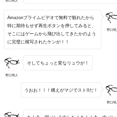
野口明人
デヴィッド・ジョハンソン
デヴィッド・ストラザーン
デヴィッド・トーン
Amazonプライムビデオで無料で観れたから
デヴィッド・ニコルズ
特に期待もせず再生ボタンを押してみると、
野口明
デヴィッド・ハイド・ピアース
そこにはゲームから飛び出してきたかのよう
デヴィッド・ハイマン
に完璧に模写されたケンが！！
デヴィッド・ヒューレット
デヴィッド・フォスター・プロダクションズ
そしてちょっと変なリュウが！
デヴィッド・ブレナー
デヴィッド・ブロッカー
デヴィッド・ブロークマン
野口明人
デヴィッド・ベニオフ
デヴィッド・マギー
うおお！！！構えがマジでストIIだ！
デヴィッド・マッカラム
デヴィッド・モリッツ
デヴィッド・モース
デヴィッド・ヨハンセン
野口明
デヴィッド・リード