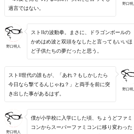
野口明
チャールズ・フライシャー
過言ではない。
チャールズ・ブロンソン
チャールズ・ホイエス
チャールズ・マーティン・スミス
ストIIの波動拳。まさに、ドラゴンボールの
チャールズ・レイン
チャールズ・ロートン
かめはめ波と双頭をなしたと言ってもいいほ
チュルパン・ハマートヴァ
チュ・ジンモ
野口明人
ど子供たちの夢だったと思う。
チューズデイ・ウェルド
チリ
チン・ハン
ツイッギー
ティエリー・ポトク
ストII世代の誰もが、「あれ？もしかしたら
ティナ・マジョリーノ
ティミ・サーステッド
今日なら撃てるんじゃね？」と両手を前に突
ティム・アレン
ティム・グリフィン
野口明
き出した事があるはず。
ティム・ケルハー
ティム・ダットン
ティム・デ・ザーン
ティム・バートン
ティム・ビーヴァン
ティム・ポッター
僕が小学校に入学にした頃、ちょうどファミ
コンからスーパーファミコンに移り変わった
ティム・マシスン
ティム・マッキナリー
野口明人