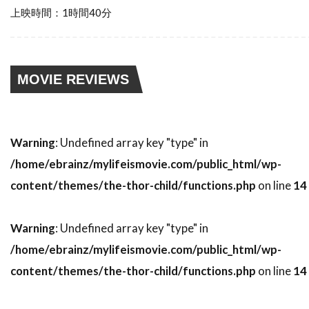
スティーブン・ゴールドステイン
上映時間：1時間40分
スティーブン・ザイリアン
スティーブン・シャイラー
スティーブン・スピルバーグ
MOVIE REVIEWS
スティーブン・トンプキンソン
スティーブン・フォード
Warning
: Undefined array key "type" in
スティーブン・マクハーティ
/home/ebrainz/mylifeismovie.com/public_html/wp-
スティーブン・ライト
スティーブ・アボット
content/themes/the-thor-child/functions.php
on line
14
スティーブ・アンティン
スティーブ・クロッパー
スティーブ・ビズリー
Warning
: Undefined array key "type" in
スティーブ・マックイーン
/home/ebrainz/mylifeismovie.com/public_html/wp-
スティーヴン・B・ポスター
content/themes/the-thor-child/functions.php
on line
14
スティーヴン・E・リフキン