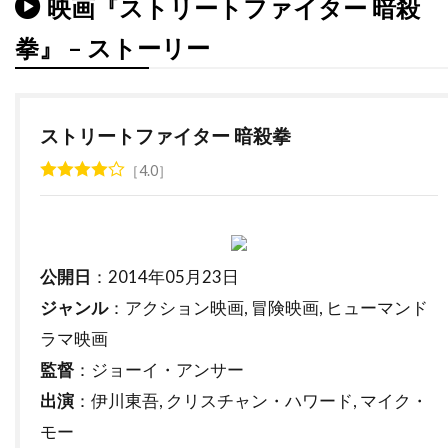
ダナ・ゴールドバーグ
映画『ストリートファイター 暗殺
ダニエラ・ヒメネス・カチョ
拳』 – ストーリー
ダニエル・ウォレス
ダニエル・オートゥイユ
ダニエル・クレイグ
ダニエル・デュヴァル
ストリートファイター 暗殺拳
ダニエル・トラヴィス
ダニエル・ファップ
4.0
ダニエル・ブリュール
ダニエル・マンデル
ダニエル・メイズ
ダニエル・ルピ
ダニエル・レゼンデ
ダニー・ウォレス
ダニー・エルフマン
ダニー・グローヴァー
公開日
：2014年05月23日
ジャンル
：アクション映画, 冒険映画, ヒューマンド
ダニー・デヴィート
ダニー・ヌッチ
ラマ映画
ダニー・ホック
ダニー・ボイル
監督
：ジョーイ・アンサー
ダニー・マスターソン
ダニー・ロイド
出演
：伊川東吾, クリスチャン・ハワード, マイク・
ダビ・ガラルト
ダビ・ベルト
モー
ダリウス・ウォルスキー
ダリル・ハンナ