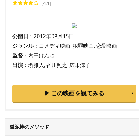
4.4
トライスター・ピクチャーズ
トライマーク・ピクチャーズ
トランスフォーマー
公開日
：2012年09月15日
トラヴィス・アダム・ライト
ジャンル
：コメディ映画, 犯罪映画, 恋愛映画
トリート・ウィリアムズ
トリーヌ・ディルホム
監督
：内田けんじ
トルネード・フィルム
トルーディ・スタイラー
出演
：堺雅人, 香川照之, 広末涼子
トレイシー・ウォルター
トレバー・モーガン
トレヴァ・エチエンヌ
トレヴァー・ジョーンズ
▶ この映画を観てみる
トータス松本（ウルフルズ）
トーマス・F・ウィルソン
トーマス・G・ウェイツ
トーマス・M・ハーメル
トーマス・アラナ
トーマス・アルフレッドソン
鍵泥棒のメソッド
トーマス・キニーリー
トーマス・コパッチ