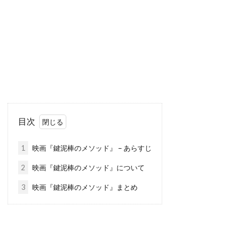
ソニー・ピクチャーズ・エンタテインメント
ソニー・ピクチャーズ・クラシックス
ソフィア・コッポラ
ソフィ・ウー
ソフィー・モンク
ソムサック・デーチャラタナプラスート
ソレーヌ・ビアシュ
ソール・スタイン
ゾーイ・サルダナ
タイ
タイ=リー・リー
目次
タイラー・メイン
タイロン・パワー
タイ・バレル
タカヨ・フィッシャー
1
映画『鍵泥棒のメソッド』 – あらすじ
タク・フジモト
タッカー・トゥーリー
2
映画『鍵泥棒のメソッド』について
タッチストーン・ピクチャーズ
3
映画『鍵泥棒のメソッド』まとめ
タナット・スンシン
タマラ・バークモー
タマラ・プランク
タラ・フィッツジェラルド