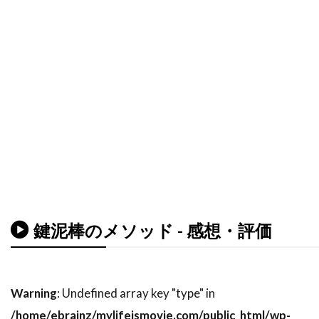
デイヴィッド・O・サックス
デイヴィッド・S・ウォード
デイヴィッド・T・フレンドリー
デイヴィッド・クレノン
デイヴィッド・グリブル
デイヴィッド・ハッセルホフ
デイヴィッド・フェンファー
デイヴィッド・フォスター
デイヴィッド・ホバーマン
鍵泥棒のメソッド - 感想・評価
デイヴィッド・マメット
デイヴィッド・レイ
デイヴ・グルーシン
デクスター・ゴードン
デクスター・フレッチャー
デデ・ガードナー
Warning
: Undefined array key "type" in
/home/ebrainz/mylifeismovie.com/public_html/wp-
デニス・L・スチュワート