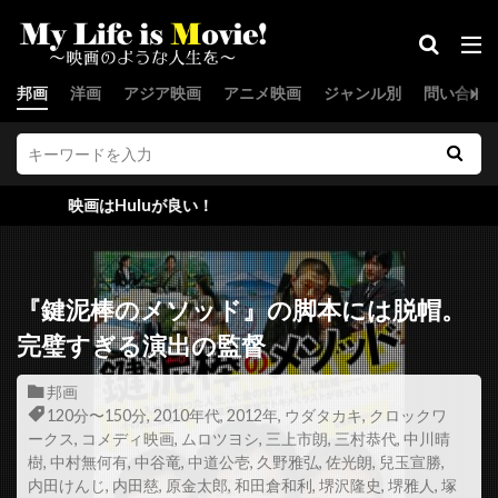
ジョー・スピネル
ジョー・セネカ
ジョー・ターケル
ジョー・ドレイク
邦画
洋画
アジア映画
アニメ映画
ジャンル別
問い合わ
ジョー・パントリアーノ
ジョー・ピトカ
ジョー・フラハティ
ジョー・プレスティア
ジョー・プロスペロ
ジョー・ペシ
画はHuluが良い！
ジョー・マンガニエロ
ジョー・モートン
ジョー・ユーラ
ジョー・ランフト
ジョー・ロー・トルグリオ
ジリアン・ハンナ
『鍵泥棒のメソッド』の脚本には脱帽。
ジル・バローニ
ジーナ・マッキー
完璧すぎる演出の監督
スウェーデン
スカイダンス・プロダクションズ
邦画
スカンヤー・ウォンサターバット
120分〜150分
,
2010年代
,
2012年
,
ウダタカキ
,
クロックワ
ークス
,
コメディ映画
,
ムロツヨシ
,
三上市朗
,
三村恭代
,
中川晴
スカーレット・ヨハンソン
スキップ・ウッズ
樹
,
中村無何有
,
中谷竜
,
中道公壱
,
久野雅弘
,
佐光朗
,
兒玉宣勝
,
スキャットマン・クローザース
スクエア・ペグ
内田けんじ
,
内田慈
,
原金太郎
,
和田倉和利
,
堺沢隆史
,
堺雅人
,
塚