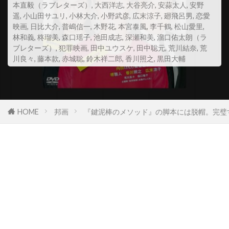
本直毅（ラブレターズ）
,
大西洋志
,
大谷亮介
,
安蒜太人
,
安野
スコット・Z・バーンズ
遥
,
小山田サユリ
,
小林大介
,
小野武彦
,
広末涼子
,
廻飛呂男
,
恋愛
映画
,
日比大介
,
普嶋信一
,
木野花
,
本宮泰風
,
李千鶴
,
松山愛里
,
スコット・アレクサンダー
スコット・グレン
林和義
,
柊瑠美
,
森口瑶子
,
池田成志
,
深瀬和美
,
溜口佑太朗（ラ
スコット・コルク
スコット・シェパード
ブレターズ）
,
犯罪映画
,
田中ユウスケ
,
田中聡元
,
荒川結奈
,
荒
川良々
,
藤本款
,
赤城聡
,
鈴木祥二郎
,
香川照之
,
黒田大輔
スコット・シルヴァー
スコット・ジョプリン
スコット・トーマス
スコット・ノイスタッター
スコット・バクラ
スコット・バドニック
HOME
邦画
『鍵泥棒のメソッド』の脚本には脱帽。完璧
スコット・ヒックス
スコット・ムーア
スコット・リーヴス
スコット・ルーディン
スコット・ルーディン・プロダクションズ
スサンネ・ビア
スサンネ・リンマン
スザンヌ・シェパード
スザンヌ・トッド
スタイルジャム
スタジオカナル
スタジオザウルス
スタジオユニ