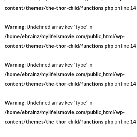
content/themes/the-thor-child/functions.php
on line
14
デニス・アーバーグバズ・フェイトシャンズ
デニス・ギャスナー
デニス・ファリーナ
Warning
: Undefined array key "type" in
デニス・リチャーズ
デニーズ・ディ・ノーヴィ
/home/ebrainz/mylifeismovie.com/public_html/wp-
デニーズ・フェイ
デビッド・セルバーグ
content/themes/the-thor-child/functions.php
on line
14
デビッド・ドワイヤー
デビ・デリーベリー
デビ・メイザー
デビー・レイノルズ
Warning
: Undefined array key "type" in
デブラ・ニール＝フィッシャー
/home/ebrainz/mylifeismovie.com/public_html/wp-
デブラ・ヘイワード
デボラ・ホッパー
content/themes/the-thor-child/functions.php
on line
14
デミアン・ビチル
デュール・ヒル
デューンエンターテインメント
Warning
: Undefined array key "type" in
/home/ebrainz/mylifeismovie.com/public_html/wp-
デル・アンドリュース
デル・クローズ
content/themes/the-thor-child/functions.php
on line
14
デレク・ギブソン
デレク・ミアーズ
デンゼル・ワシントン
デンマーク