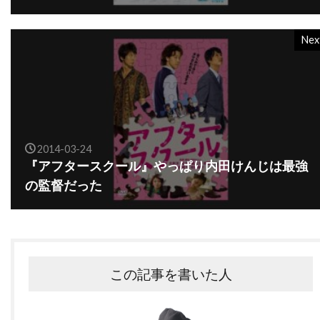
バーバラ・ハーシー
バーバラ・ヘイル
バーバラ・ベル・ゲデス
Nex
バーリン・ブリスタイン
パク・チア
パコ・フェメニア
パコ・プラサ
パシフィックウェスタン
パシフィック・データ・イメージズ
2014-03-24
パシフィック・データー・イメージズ
『アフタースクール』やっぱり内田けんじは最強
パット・ウェルシュ
パット・ロマーノ
パテ
の監督だった
パティ・ダーバンヴィル
パディ・コンシダイン
パトリシア・クラークソン
パトリシア・ヒッチコック
この記事を書いた人
パトリシア・ヒーリー
パトリシア・ベルチャー
パトリック・アンデション