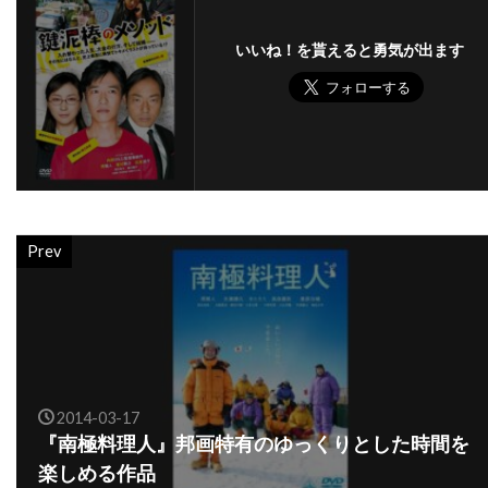
バズマーク・プロダクションズ
バズ・ラーマン
いいね！を貰えると勇気が出ます
バック・ヘンリー
バディ・ジョンソン
バトル・デイヴィス
バド・カー
バヤ・ベラル
バリー・M・オズボーン
バリー・ケンプ
バリー・ゴールドバーグ
バリー・タブ
バリー・ネルソン
バリー・ペッパー
バリー・メンデル
Prev
バルトーク・ベーラ
バンダイビジュアル
バージニア・グレッグ
バートン・ギリアム
バート・ランカスター
バート・レムゼン
バーナード・ハーマン
バーナード・ベリュー
2014-03-17
バーニー・クラーク
バーニー・ピリング[1]
『南極料理人』邦画特有のゆっくりとした時間を
バーバラ・ギャリック
バーバラ・デフィーナ
楽しめる作品