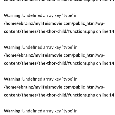
デヴィッド・ジョハンソン
デヴィッド・ストラザーン
デヴィッド・トーン
Warning
: Undefined array key "type" in
デヴィッド・ニコルズ
/home/ebrainz/mylifeismovie.com/public_html/wp-
デヴィッド・ハイド・ピアース
content/themes/the-thor-child/functions.php
on line
14
デヴィッド・ハイマン
Warning
: Undefined array key "type" in
デヴィッド・ヒューレット
/home/ebrainz/mylifeismovie.com/public_html/wp-
デヴィッド・フォスター・プロダクションズ
content/themes/the-thor-child/functions.php
on line
14
デヴィッド・ブレナー
デヴィッド・ブロッカー
デヴィッド・ブロークマン
Warning
: Undefined array key "type" in
デヴィッド・ベニオフ
デヴィッド・マギー
/home/ebrainz/mylifeismovie.com/public_html/wp-
デヴィッド・マッカラム
デヴィッド・モリッツ
content/themes/the-thor-child/functions.php
on line
14
デヴィッド・モース
デヴィッド・ヨハンセン
デヴィッド・リード
Warning
: Undefined array key "type" in