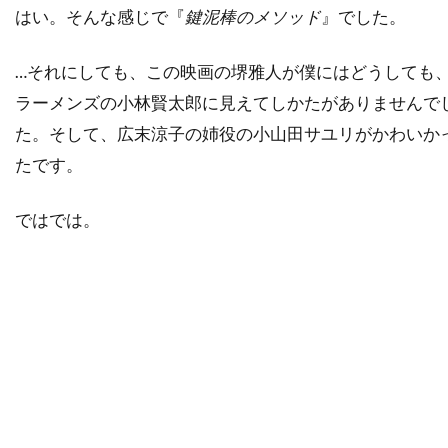
ディック・ヴァン・ダイク
ディディエ・オアロ
はい。そんな感じで『
鍵泥棒のメソッド
』でした。
ディナ・フォックス
ディノ・ヨンサーテル
…それにしても、この映画の堺雅人が僕にはどうしても
ディミトラ・アーリス
ラーメンズの小林賢太郎に見えてしかたがありませんで
ディミトリ・ティオムキン
た。そして、広末涼子の姉役の小山田サユリがかわいか
ディメンション・フィルムズ
たです。
ディラン・カスマン
ディリープ・ラオ
ディーター・ラーザー
ディープ・ロイ
ではでは。
ディーン・カンディ
ディーン・ジマーマン
ディーン・ジョーガリス
ディーン・セムラー
ディー・ウォレス
デイキン・マシューズ
デイドレ・グッドウィン
デイナ・E・グローバーマン
デイブ・シェリダン
デイヴィッド
デイヴィッド・L・ブシェル
デイヴィッド・L・ランダー