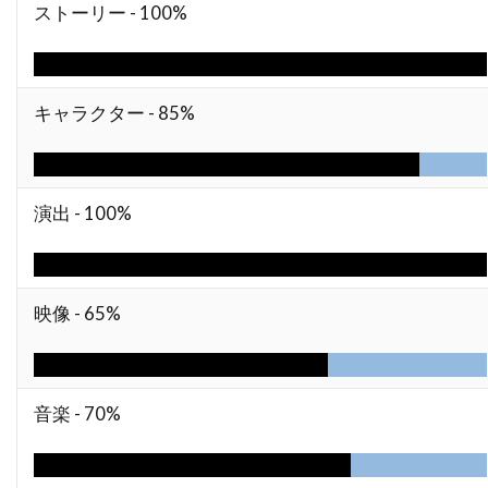
ストーリー -
100%
トーマス・サングスター
トーマス・ジェーン
トーマス・タル
トーマス・フォン・プレムセン
トーマス・マッカーシー
トーマス・マン
キャラクター -
85%
トーマス・ミッチェル
トーマス・レノン
ドイツ
ドゥニ・ヴィルヌーヴ
演出 -
100%
ドディ・ドーン
ドナルド・J・リー・Jr
ドナルド・サザーランド
ドナルド・ダック・ダン
ドナルド・フュリラブ
映像 -
65%
ドナルド・プレザンス
ドナルド・モファット
ドナ・ジグリオッティ
ドナ・リード
ドニ・ルダン
ドニー・ウォルバーグ
音楽 -
70%
ドノヴァン・スコット
ドミニク・ウェスト
ドミニク・セナ
ドミニク・ピノン