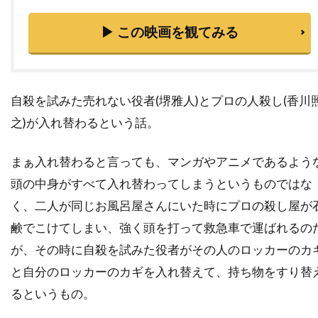
ダナ・ゴールドバーグ
ダニエラ・ヒメネス・カチョ
▶ この映画を観てみる
ダニエル・ウォレス
ダニエル・オートゥイユ
ダニエル・クレイグ
ダニエル・デュヴァル
ダニエル・トラヴィス
ダニエル・ファップ
自殺を試みた売れない役者(堺雅人)とプロの人殺し(香川
之)が入れ替わるという話。
ダニエル・ブリュール
ダニエル・マンデル
ダニエル・メイズ
ダニエル・ルピ
まぁ入れ替わると言っても、マンガやアニメであるよう
ダニエル・レゼンデ
ダニー・ウォレス
頭の中身がすべて入れ替わってしまうというものではな
ダニー・エルフマン
ダニー・グローヴァー
く、二人が同じお風呂屋さんにいた時にプロの殺し屋が
ダニー・デヴィート
ダニー・ヌッチ
鹸でこけてしまい、強く頭を打って救急車で運ばれるの
ダニー・ホック
ダニー・ボイル
が、その時に自殺を試みた役者がその人のロッカーのカ
ダニー・マスターソン
ダニー・ロイド
と自分のロッカーのカギを入れ替えて、持ち物をすり替
ダビ・ガラルト
ダビ・ベルト
るというもの。
ダリウス・ウォルスキー
ダリル・ハンナ