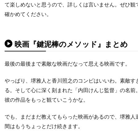
ティム・マッグロウ
ティム・ムーア
て楽しめないと思うので、詳しくは言いません。ぜひ観
確かめてください。
ティム・モーリス＝ジョーンズ
ティム・レフマン
ティム・ロス
ティム・ロビンス
ティモシー・M・ボーン
映画『鍵泥棒のメソッド』まとめ
ティモシー・ハリス
ティモシー・バスフィールド
ティル・キーヴェ
最後の最後まで素敵な映画だなって思える映画です。
ティ・ジョイ
テイラー・ギア
テイラー・ギルバート
テイ・ディグス
やっぱり、堺雅人と香川照之のコンビはいいわ。素敵す
テッサ・ロス
テッド・ライミ
る。そして心に深く刻まれた「内田けんじ監督」の名前
テディ・カステルッチ
テディ・ジー
彼の作品をもっと観ていこうかな。
テリー・ガー
テレビマンユニオン
でも、まだまだ教えてもらった映画があるので、堺雅人
テレビ東京
テレンス・スタンプ
間はもうちょっとだけ続きます。
ディオン・ビーブ
ディック・ミラー