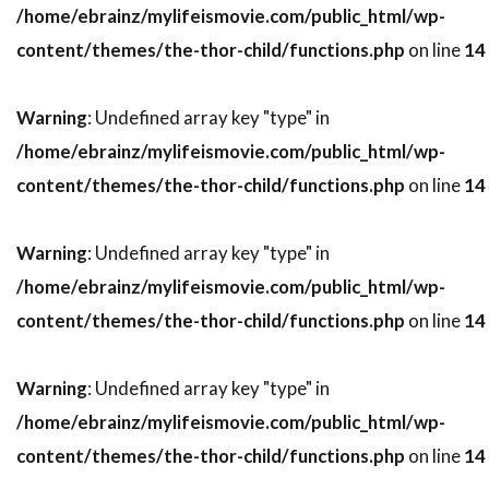
デヴィッド・ローゼンブルーム
/home/ebrainz/mylifeismovie.com/public_html/wp-
デヴォーン・ニクソン
トゥアン・グエン
content/themes/the-thor-child/functions.php
on line
14
トッド・カーンズ
トッド・フィリップス
Warning
: Undefined array key "type" in
トッド・ブラック
トッド・ラムジー
/home/ebrainz/mylifeismovie.com/public_html/wp-
トッド・リーバーマン
トッド・ルイーゾ
content/themes/the-thor-child/functions.php
on line
14
トニ・コレット
トニーノ・デリ・コリ
トニー・カラン
トニー・ギルロイ
Warning
: Undefined array key "type" in
トニー・シャルーブ
トニー・ジャー
/home/ebrainz/mylifeismovie.com/public_html/wp-
トニー・スコット
トニー・トーマス
content/themes/the-thor-child/functions.php
on line
14
トニー・ビル
トニー・ピアース
トニー・モレーリ
トニー・ロンゴ
Warning
: Undefined array key "type" in
トビン・ベル
トビー・エメリッヒ
/home/ebrainz/mylifeismovie.com/public_html/wp-
content/themes/the-thor-child/functions.php
on line
14
トビー・ジョーンズ
トビー・マグワイア