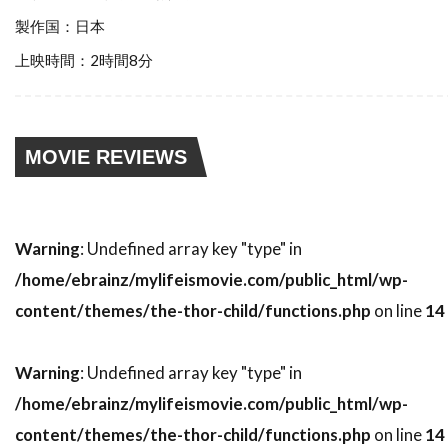
スティーブン・ゴールドステイン
製作国：日本
スティーブン・ザイリアン
上映時間：2時間8分
スティーブン・シャイラー
スティーブン・スピルバーグ
スティーブン・トンプキンソン
MOVIE REVIEWS
スティーブン・フォード
スティーブン・マクハーティ
スティーブン・ライト
スティーブ・アボット
Warning
: Undefined array key "type" in
/home/ebrainz/mylifeismovie.com/public_html/wp-
スティーブ・アンティン
content/themes/the-thor-child/functions.php
on line
14
スティーブ・クロッパー
スティーブ・ビズリー
スティーブ・マックイーン
Warning
: Undefined array key "type" in
スティーヴン・B・ポスター
/home/ebrainz/mylifeismovie.com/public_html/wp-
スティーヴン・E・リフキン
content/themes/the-thor-child/functions.php
on line
14