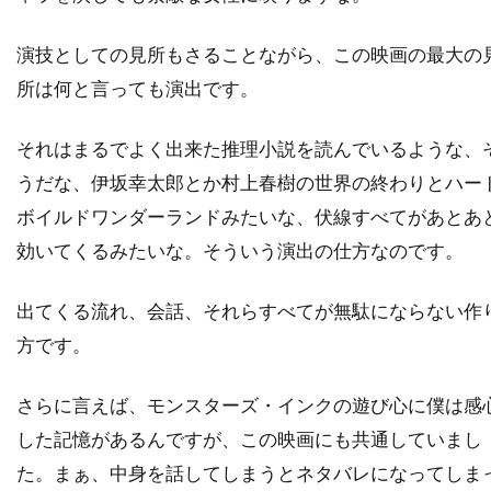
チャールズ・フライシャー
演技としての見所もさることながら、この映画の最大の
チャールズ・ブロンソン
チャールズ・ホイエス
所は何と言っても演出です。
チャールズ・マーティン・スミス
チャールズ・レイン
チャールズ・ロートン
それはまるでよく出来た推理小説を読んでいるような、
チュルパン・ハマートヴァ
チュ・ジンモ
うだな、伊坂幸太郎とか村上春樹の世界の終わりとハー
チューズデイ・ウェルド
チリ
チン・ハン
ボイルドワンダーランドみたいな、伏線すべてがあとあ
ツイッギー
ティエリー・ポトク
効いてくるみたいな。そういう演出の仕方なのです。
ティナ・マジョリーノ
ティミ・サーステッド
出てくる流れ、会話、それらすべてが無駄にならない作
ティム・アレン
ティム・グリフィン
方です。
ティム・ケルハー
ティム・ダットン
ティム・デ・ザーン
ティム・バートン
さらに言えば、モンスターズ・インクの遊び心に僕は感
ティム・ビーヴァン
ティム・ポッター
した記憶があるんですが、この映画にも共通していまし
ティム・マシスン
ティム・マッキナリー
た。まぁ、中身を話してしまうとネタバレになってしま