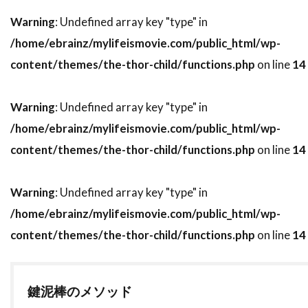
トビー・レグボ
トマス・ワンダー
Warning
: Undefined array key "type" in
トマ・ソリヴェレ
トミー・ウィルコラ
/home/ebrainz/mylifeismovie.com/public_html/wp-
トム・アダムス
トム・ウィルキンソン
content/themes/the-thor-child/functions.php
on line
14
トム・ギャロップ
トム・クルーズ
トム・グアリー
トム・サイズモア
Warning
: Undefined array key "type" in
トム・サンダース
トム・シックス
/home/ebrainz/mylifeismovie.com/public_html/wp-
トム・シャドヤック
トム・シュルマン
content/themes/the-thor-child/functions.php
on line
14
トム・スケリット
トム・スターン
トム・ノーブル
トム・ハンクス
Warning
: Undefined array key "type" in
/home/ebrainz/mylifeismovie.com/public_html/wp-
トム・ハーディ
トム・フォックス
content/themes/the-thor-child/functions.php
on line
14
トム・ヘルモア
トム・ベレンジャー
トム・マシューズ
トム・マッカーシー
トム・マッゴーワン
トム・リース・ファレル
鍵泥棒のメソッド
トム・ロルフ
トム・ヴォーン
トライスター