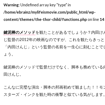
Warning
: Undefined array key "type" in
スティーヴ・ブシェミ
スティーヴ・メラー
/home/ebrainz/mylifeismovie.com/public_html/wp-
スティーヴ・ローレンス
ステイシー・シェア
content/themes/the-thor-child/functions.php
on line
14
ステパン・マーティローシアン
ステファヌ・メッツジェール
鍵泥棒のメソッド
を観たことがあるでしょうか？内田け
ステファーヌ・スペリ
ステュー・ライリー
じ監督の2012年の映画なのですが、これを観たらきっと
ステラン・スカルスガルド
「内田けんじ」という監督の名前を一生心に刻むことで
スパイグラス・エンターテインメント
ょう。
スパチャイ・シティアンポーンパン
鍵泥棒のメソッドで監督だけでなく、脚本も務めている
スプレイグ・グレイデン
スペイン
田けんじ。
スポーツ映画
スリム・サマービル
スリラー映画
スワヴォミール・イジャック
こんなに完璧な演出・脚本の邦画初めて観ました！！モ
スヴェン・ニクヴィスト
スターズ・インクを観た時の衝撃と似ている気がします
スーザン・カートソニス
スーザン・サランドン