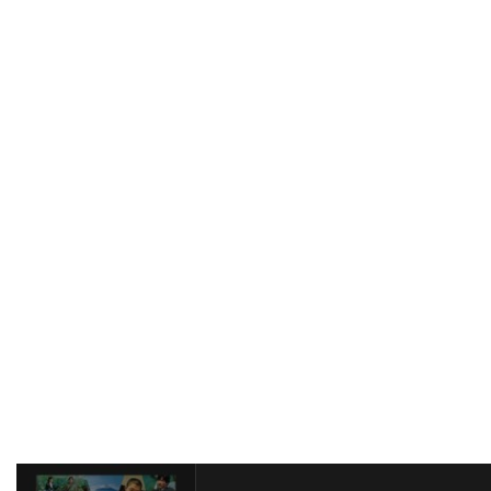
ハワード・W・コッチ・Jr
ハワード・ウェスト
ハワード・ショア
ハワード・ダフ
ハンス・ジマー
ハンス・ブロックマン
ハンス・ライザー
ハンター・M・ヴィア
ハンドメイド・フィルムス
ハンナ・アンクリッチ
ハンネス・メッセマー
ハーシェル・ワイングロッド
ハービー・バンハード
ハーレイ・ジョエル・オスメント
ハーヴィ・ローゼンストック
ハーヴェイ・カイテル
ハーヴェイ・ワインスタイン
ハーヴ・シュナイド