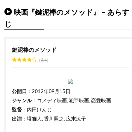
タルラ・ライリー
タンディ・ニュートン
映画『鍵泥棒のメソッド』 – あらす
ターキン・パック
ターマン＝フォスター・カンパニー
じ
ダイアナ・バーリングトン
ダイアナ・ラスバン
ダイアン・アボット
ダイアン・ウィースト
鍵泥棒のメソッド
ダイアン・キャノン
ダイアン・キートン
4.4
ダイアン・クルーガー
ダイアン・ジョンソン
ダイアン・ラッド
ダイアン・レイン
ダグラス・ウィック
ダグラス・クライズ
公開日
：2012年09月15日
ダグラス・ミルサム
ダグ・エメット
ジャンル
：コメディ映画, 犯罪映画, 恋愛映画
ダグ・リーマン
ダコタ・ゴヨ
監督
：内田けんじ
ダスティン・イングラム
ダスティン・ホフマン
出演
：堺雅人, 香川照之, 広末涼子
ダッシュ・ミホク
ダナ・アイヴィ