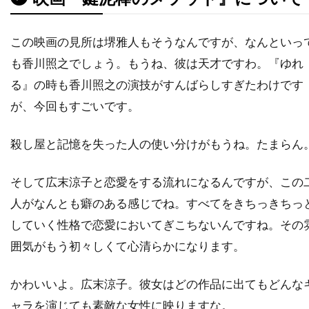
チャタポン・パンタナアンクーン
チャック・ロー
チャッド・クリスト
この映画の見所は堺雅人もそうなんですが、なんといっ
も香川照之でしょう。もうね、彼は天才ですわ。『ゆれ
チャド・ウィレット
チャド・オーマン
る』の時も香川照之の演技がすんばらしすぎたわけです
チャド・リンドバーグ
チャン・ジェヨン
が、今回もすごいです。
チャン・ソンベク
チャーリー・カウフマン
チャーリー・シーン
チャーリー・ホフハイマー
殺し屋と記憶を失った人の使い分けがもうね。たまらん
チャールズ・H・マグワイア
チャールズ・ウェッブ
そして広末涼子と恋愛をする流れになるんですが、この
人がなんとも癖のある感じでね。すべてをきちっきちっ
チャールズ・グローディン
していく性格で恋愛においてぎこちないんですね。その
チャールズ・ゴードン
チャールズ・スコセッシ
囲気がもう初々しくて心清らかになります。
チャールズ・ダンス
チャールズ・ダーニング
チャールズ・ネイピア
チャールズ・ハナー
かわいいよ。広末涼子。彼女はどの作品に出てもどんな
チャールズ・ハラハン
ャラを演じても素敵な女性に映りますな。