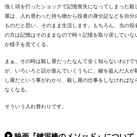
強く頭を打ったショックで記憶喪失になってしまった殺
ダレル・フェティ
ダンカン・ケンワーシー
屋は、入れ替わった持ち物から役者の身分証などを自分
ダンカン・ジョーンズ
ダン・エイクロイド
ものだと思い、そのまま生活します。もちろん、当の役
ダン・オバノン
ダン・カステラネタ
の方は記憶はそのままなので時々記憶を取り戻していな
ダン・ギルロイ
ダン・コルスルッド
か様子を見てくる。
ダン・ゴールドバーグ
ダン・ジョフレ
まぁ、その時は殺し屋だったなんて全く知らないわけで
ダン・ジンクス
ダン・ヘダヤ
が、いろいろと話が進んでいくうちに、鍵を盗んだ人が
ダン・マクダーモット
ダン・リン
し屋だという事がわかり、殺し屋の仕事をしなければな
ダークウッド・プロダクションズ
なくなる。
ダーモット・クロウリー
ダーレン・アロノフスキー
チェコ
そういう入れ替わりです。
チェッキ・ゴーリ
チェ・ジョンホ
チェータウット・ワチャラクン
チタ・リヴェラ
チャカ・カーン
チャズ・パルミンテリ
映画『鍵泥棒のメソッド』について