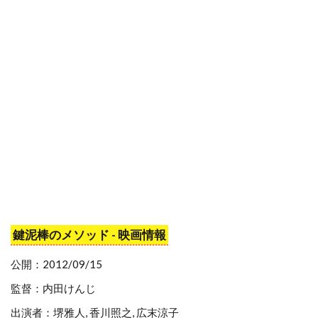
スタジオ・エコー
スタンリー・R・ジャッフェ
スタンリー・アンダーソン
スタンリー・キューブリック
スタンリー・キューブリック・プロダクションズ
スタンリー・ワイザー
スタン・ウィンストン
スタン・ウェッブ
スタン・リー
スターリング・ジェリンズ
スチャオ・ポンウィライ
スチュアート・コーエン
スチュアート・ストーン
鍵泥棒のメソッド - 映画情報
スチュアート・ドライバーグ
公開：2012/09/15
スチュアート・ベッサー
監督：内田けんじ
スチュワート・コープランド
出演者：堺雅人, 香川照之, 広末涼子