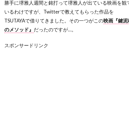
勝手に堺雅人週間と銘打って堺雅人が出ている映画を観
スーザン・ミスナー
スーザン・モントフォード
いるわけですが、Twitterで教えてもらった作品を
スーザン・ワトキンス
スージー・エイミス
TSUTAYAで借りてきました。その一つがこの
映画『鍵泥
スージー・カーツ
スー・アームストロング
のメソッド』
だったのですが…。
ズハイル・ハダド
ズラッコ・ブリッチ
ズーイー・デシャネル
セシリー・キャロル
スポンサードリンク
セス・アーネット
セス・ローゲン
セリア・D・コスタス
セルジオ・アグェーロ
セルジュ・マーリン
セルジョ・ビーニ・ブストリッチ
セルマ・スクーンメイカー
セントロポリス・エンターテインメント
ソウル・ゼインツ
ソニー・ピクチャーズ
ソニー・ピクチャーズ エンタテインメント