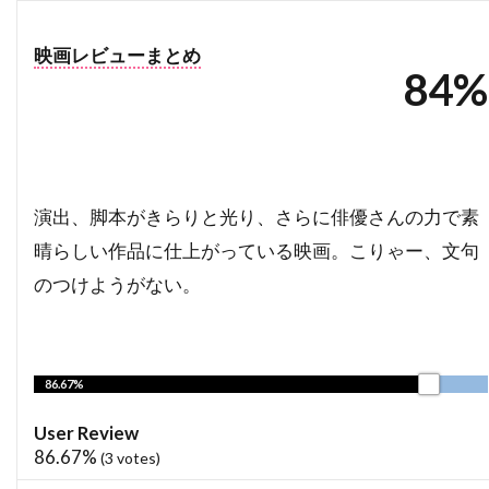
ドミニク・ボヴ
ドミニク・マーカス
映画レビューまとめ
ドミニク・ロワゾー
ドラゴン・フィルム
84%
ドリアン・リガル＝アンスー
ドリュー・バリモア
ドリーマ・ウォーカー
ドリームワークス
ドレア・ド・マッテオ
ドロシー・オーフィエロ
演出、脚本がきらりと光り、さらに俳優さんの力で素
ドロテ・ブリエール・メリット
晴らしい作品に仕上がっている映画。こりゃー、文句
ドワイヤー・ブラウン
ドン・G・キャンベル
のつけようがない。
ドン・カルファ
ドン・シンプソン
ドン・ジマーマン
ドン・チードル
86.67%
ドン・バージェス
ドン・マーフィ
ドン・リックルズ
ドーナル・グリーソン
User Review
86.67%
(
3
votes)
ナイジェル・ウィロウビー