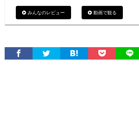
ナイジェル・ストック
ナサニエル・パーカー
みんなのレビュー
動画で観る
ナサニエル・メカリー
ナタウット・キッティクン
ナタリー・キャナーデイ
ナタリー・バイ
ナターシャ・ワートン
ナチョ・ルイス・カピヤス
ナビル・サワラ
ナンシー・ウィルソン
ナンシー・オリバー
ナンシー・ジュヴォネン
ナンシー・レネハン
ニコライ・コスター＝ワルドー
ニコラス・カザン
ニコラス・ケイジ
ニコラス・ストーラー
ニコラス・デ・トス
ニコラス・ピレッジ
ニコラ・ジロー
ニコラ・デュヴァル・アダソフスキ