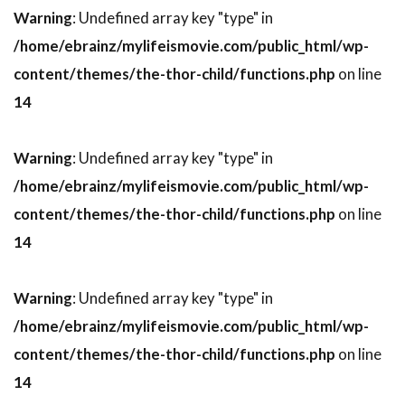
ジョン・マホーニー
ジョン・マルコヴィッチ
Warning
: Undefined array key "type" in
ジョン・マーフィ
ジョン・ミリアス
/home/ebrainz/mylifeismovie.com/public_html/wp-
ジョン・モリス
ジョン・ラセター
content/themes/the-thor-child/functions.php
on line
14
ジョン・ラッツェンバーガー
ジョン・ランディス
ジョン・ランドー
Warning
: Undefined array key "type" in
ジョン・リンドリー
/home/ebrainz/mylifeismovie.com/public_html/wp-
ジョン・リー・ハンコック
content/themes/the-thor-child/functions.php
on line
ジョン・リー・フッカー
ジョン・ルフーア
14
ジョン・ルーカス
ジョン・レイ
ジョン・レイトン
ジョン・ロブ
Warning
: Undefined array key "type" in
ジョン・ロミータ・Jr
ジョン・ローゼリアス
/home/ebrainz/mylifeismovie.com/public_html/wp-
ジョヴァンナ・ヴィッラ
content/themes/the-thor-child/functions.php
on line
ジョヴァンニ・リビシ
ジョーイ・アンサー
14