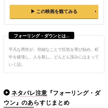
スティーヴン・ラング
スティーヴン・ルート
▶ この映画を観てみる
スティーヴ・イースティン
スティーヴ・ウィッティング
スティーヴ・カレル
スティーヴ・クーガン
スティーヴ・コーレン
スティーヴ・ゴリン
スティーヴ・シェイガン
平凡な男性が、些細なことで狂気を帯び始め、町
中を破壊し、人を殺し、どんどん深みにはまって
スティーヴ・スターキー
いく話。
スティーヴ・ティッシュ
スティーヴ・ディッコ
スティーヴ・ブシェミ
スティーヴ・メラー
スティーヴ・ローレンス
ステイシー・シェア
ネタバレ注意
『フォーリング・ダ
ステパン・マーティローシアン
ウン』のあらすじまとめ
ステファヌ・メッツジェール