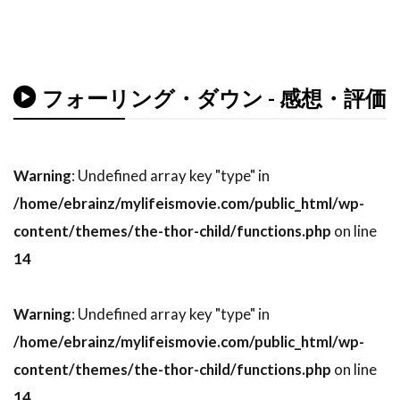
デル・アンドリュース
デル・クローズ
デレク・ギブソン
デレク・ミアーズ
デンゼル・ワシントン
デンマーク
フォーリング・ダウン - 感想・評価
デヴィッド・O・ラッセル
デヴィッド・S・ウォード
デヴィッド・アルパー
Warning
: Undefined array key "type" in
デヴィッド・アーノルド
/home/ebrainz/mylifeismovie.com/public_html/wp-
content/themes/the-thor-child/functions.php
on line
デヴィッド・ウォーショフスキー
14
デヴィッド・エリソン
デヴィッド・オグデン・スティアーズ
Warning
: Undefined array key "type" in
デヴィッド・ガイラー
デヴィッド・キタイ
/home/ebrainz/mylifeismovie.com/public_html/wp-
デヴィッド・キュービット
content/themes/the-thor-child/functions.php
on line
デヴィッド・クリンツマン
14