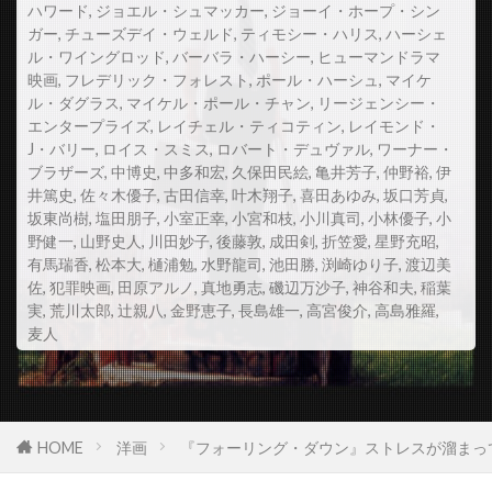
ハワード
,
ジョエル・シュマッカー
,
ジョーイ・ホープ・シン
ジョルジョ・カンタリーニ
ガー
,
チューズデイ・ウェルド
,
ティモシー・ハリス
,
ハーシェ
ル・ワイングロッド
,
バーバラ・ハーシー
,
ヒューマンドラマ
ジョン・A・アロンゾ
映画
,
フレデリック・フォレスト
,
ポール・ハーシュ
,
マイケ
ル・ダグラス
,
マイケル・ポール・チャン
,
リージェンシー・
ジョン・C・マッギンリー
エンタープライズ
,
レイチェル・ティコティン
,
レイモンド・
ジョン・C・ライリー
ジョン・J・ケリー
J・バリー
,
ロイス・スミス
,
ロバート・デュヴァル
,
ワーナー・
ブラザーズ
,
中博史
,
中多和宏
,
久保田民絵
,
亀井芳子
,
仲野裕
,
伊
ジョン・L・ラッセル
ジョン・W・キャンベル
井篤史
,
佐々木優子
,
古田信幸
,
叶木翔子
,
喜田あゆみ
,
坂口芳貞
,
坂東尚樹
ジョン・アンダーソン
,
塩田朋子
,
小室正幸
,
小宮和枝
ジョン・ウィリアムス
,
小川真司
,
小林優子
,
小
野健一
,
山野史人
,
川田妙子
,
後藤敦
,
成田剣
,
折笠愛
,
星野充昭
,
ジョン・ウィリアムズ
ジョン・ウォーターズ
有馬瑞香
,
松本大
,
樋浦勉
,
水野龍司
,
池田勝
,
渕崎ゆり子
,
渡辺美
佐
,
犯罪映画
,
田原アルノ
,
真地勇志
,
磯辺万沙子
,
神谷和夫
,
稲葉
ジョン・エイブラハムズ
ジョン・オットマン
実
,
荒川太郎
,
辻親八
,
金野恵子
,
長島雄一
,
高宮俊介
,
高島雅羅
,
ジョン・オルコット
ジョン・オーガスト
麦人
ジョン・オーティス
ジョン・カッシーニ
ジョン・カンダー
ジョン・カーペンター
ジョン・キャメロン・ミッチェル
HOME
洋画
『フォーリング・ダウン』ストレスが溜まっ
ジョン・キャロル・リンチ