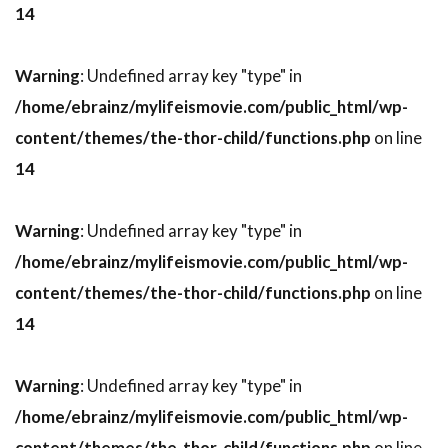
デヴィッド・ブロッカー
14
デヴィッド・ブロークマン
Warning
: Undefined array key "type" in
デヴィッド・ベニオフ
デヴィッド・マギー
/home/ebrainz/mylifeismovie.com/public_html/wp-
デヴィッド・マッカラム
content/themes/the-thor-child/functions.php
on line
デヴィッド・モリッツ
デヴィッド・モース
14
デヴィッド・ヨハンセン
デヴィッド・リード
デヴィッド・ローゼンブルーム
Warning
: Undefined array key "type" in
デヴォーン・ニクソン
トゥアン・グエン
/home/ebrainz/mylifeismovie.com/public_html/wp-
トッド・カーンズ
トッド・フィリップス
content/themes/the-thor-child/functions.php
on line
トッド・ブラック
トッド・ラムジー
14
トッド・リーバーマン
トッド・ルイーゾ
トニ・コレット
トニーノ・デリ・コリ
Warning
: Undefined array key "type" in
/home/ebrainz/mylifeismovie.com/public_html/wp-
トニー・カラン
トニー・ギルロイ
content/themes/the-thor-child/functions.php
on line