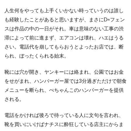
ティム・マシスン
ティム・マッキナリー
人生何をやっても上手くいかない時っていうのは誰し
ティム・マッグロウ
ティム・ムーア
も経験したことがあると思いますが、まさにD=フェン
ティム・モーリス＝ジョーンズ
スは作品の中の一日がそれ。車は意味のない工事の渋
ティム・レフマン
ティム・ロス
滞によって前に進まず、エアコンは壊れ、ハエはうる
ティム・ロビンス
ティモシー・M・ボーン
さい。電話代を崩してもらおうとよったお店では、断
ティモシー・ハリス
られ、ぼったくられる始末。
ティモシー・バスフィールド
靴には穴が開き、ヤンキーには絡まれ、公園ではお金
ティル・キーヴェ
ティ・ジョイ
をせがまれ、ハンバーガー屋では3分過ぎただけで朝食
テイラー・ギア
テイラー・ギルバート
メニューを断られ、ぺちゃんこのハンバーガーを提供
テイ・ディグス
テッサ・ロス
される。
テッド・ライミ
テディ・カステルッチ
テディ・ジー
テリー・ガー
電話をかければ後ろで待っている人に文句を言われ、
テレビマンユニオン
テレビ東京
靴を買いにいけばナチスに酔狂している店主にからま