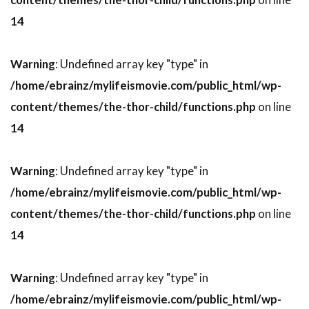
トニー・シャルーブ
トニー・ジャー
14
トニー・スコット
トニー・トーマス
トニー・ビル
トニー・ピアース
Warning
: Undefined array key "type" in
トニー・モレーリ
トニー・ロンゴ
/home/ebrainz/mylifeismovie.com/public_html/wp-
トビン・ベル
トビー・エメリッヒ
content/themes/the-thor-child/functions.php
on line
トビー・ジョーンズ
トビー・マグワイア
14
トビー・レグボ
トマス・ワンダー
トマ・ソリヴェレ
トミー・ウィルコラ
Warning
: Undefined array key "type" in
トム・アダムス
トム・ウィルキンソン
/home/ebrainz/mylifeismovie.com/public_html/wp-
content/themes/the-thor-child/functions.php
on line
トム・ギャロップ
トム・クルーズ
14
トム・グアリー
トム・サイズモア
トム・サンダース
トム・シックス
Warning
: Undefined array key "type" in
トム・シャドヤック
トム・シュルマン
/home/ebrainz/mylifeismovie.com/public_html/wp-
トム・スケリット
トム・スターン