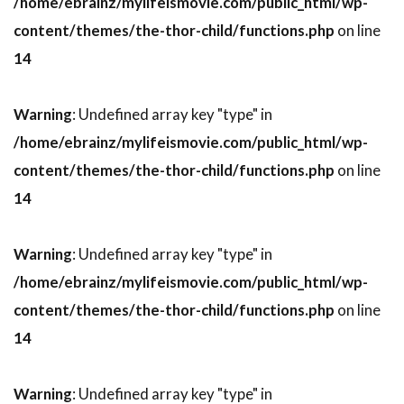
/home/ebrainz/mylifeismovie.com/public_html/wp-
トレイシー・ウォルター
トレバー・モーガン
content/themes/the-thor-child/functions.php
on line
トレヴァ・エチエンヌ
14
トレヴァー・ジョーンズ
Warning
: Undefined array key "type" in
トータス松本（ウルフルズ）
/home/ebrainz/mylifeismovie.com/public_html/wp-
トーマス・F・ウィルソン
content/themes/the-thor-child/functions.php
on line
トーマス・G・ウェイツ
14
トーマス・M・ハーメル
トーマス・アラナ
トーマス・アルフレッドソン
Warning
: Undefined array key "type" in
トーマス・キニーリー
トーマス・コパッチ
/home/ebrainz/mylifeismovie.com/public_html/wp-
トーマス・サングスター
トーマス・ジェーン
content/themes/the-thor-child/functions.php
on line
トーマス・タル
14
トーマス・フォン・プレムセン
トーマス・マッカーシー
トーマス・マン
Warning
: Undefined array key "type" in