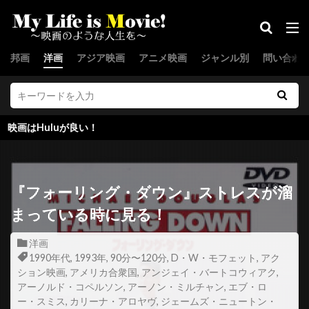
ジョゼフ・ゴードン＝レヴィット
ジョゼフ・マゼロ
ジョディ・ウィッテカー
ジョディ・フォスター
邦画
洋画
アジア映画
アニメ映画
ジャンル別
問い合わ
ジョディ・リン・オキーフ
ジョナサン・D・クレイン
ジョナサン・ギア
ジョナサン・ゴードン
ジョナサン・セガール
uが良い！
ジョナサン・テリー
ジョナサン・デイトン
ジョナサン・デミ
ジョナサン・ノーラン
ジョナサン・フォー・ブッシュ
『フォーリング・ダウン』ストレスが溜
まっている時に見る！
ジョナサン・モリス
ジョナサン・レドモンド
ジョニー・ストロング
ジョニー・デップ
洋画
1990年代
,
1993年
,
90分〜120分
,
D・W・モフェット
,
アク
ジョニー・ホプキンス
ジョバンニ・リビシ
ション映画
,
アメリカ合衆国
,
アンジェイ・バートコウィアク
,
ジョベス・ウィリアムズ
ジョリー・ワイツ
アーノルド・コペルソン
,
アーノン・ミルチャン
,
エブ・ロ
ー・スミス
,
カリーナ・アロヤヴ
,
ジェームズ・ニュートン・
ジョルジオ・モロダー
ジョルジュ・ベルマン