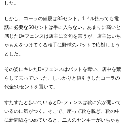
した。
ズハイル・ハダド
ズラッコ・ブリッチ
ズーイー・デシャネル
セシリー・キャロル
しかし、コーラの値段は85セント。1ドル払っても電
セス・アーネット
セス・ローゲン
話に必要な50セントは手に入らない。あまりに高いと
セリア・D・コスタス
セルジオ・アグェーロ
感じたD=フェンスは店主に文句を言うが、店主はいち
セルジュ・マーリン
ゃもんをつけてくる相手に野球のバットで応対しよう
とした。
セルジョ・ビーニ・ブストリッチ
セルマ・スクーンメイカー
その姿にキレたD=フェンスはバットを奪い、店中を荒
セントロポリス・エンターテインメント
らして去っていった。しっかりと値引きしたコーラの
ソウル・ゼインツ
ソニー・ピクチャーズ
代金50セントを置いて。
ソニー・ピクチャーズ エンタテインメント
すたすたと歩いているとD=フェンスは靴に穴が開いて
ソニー・ピクチャーズ・エンタテインメント
いるのに気がつく。そこで、座って靴を脱ぎ、靴の中
ソニー・ピクチャーズ・クラシックス
に新聞紙をつめていると、二人のヤンキーがいちゃも
ソフィア・コッポラ
ソフィ・ウー