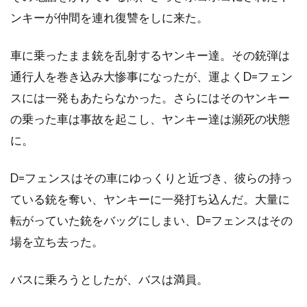
ダイアナ・バーリングトン
ンキーが仲間を連れ復讐をしに来た。
ダイアナ・ラスバン
ダイアン・アボット
ダイアン・ウィースト
ダイアン・キャノン
車に乗ったまま銃を乱射するヤンキー達。その銃弾は
ダイアン・キートン
ダイアン・クルーガー
通行人を巻き込み大惨事になったが、運よくD=フェン
スには一発もあたらなかった。さらにはそのヤンキー
ダイアン・ジョンソン
ダイアン・ラッド
の乗った車は事故を起こし、ヤンキー達は瀕死の状態
ダイアン・レイン
ダグラス・ウィック
に。
ダグラス・クライズ
ダグラス・ミルサム
ダグ・エメット
ダグ・リーマン
D=フェンスはその車にゆっくりと近づき、彼らの持っ
ダコタ・ゴヨ
ダスティン・イングラム
ている銃を奪い、ヤンキーに一発打ち込んだ。大量に
ダスティン・ホフマン
ダッシュ・ミホク
転がっていた銃をバッグにしまい、D=フェンスはその
ダナ・アイヴィ
ダナ・ゴールドバーグ
場を立ち去った。
ダニエラ・ヒメネス・カチョ
バスに乗ろうとしたが、バスは満員。
ダニエル・ウォレス
ダニエル・オートゥイユ