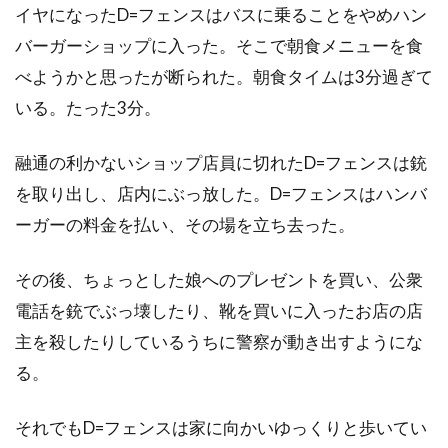
ダニエル・クレイグ
ダニエル・デュヴァル
イヤになったD=フェンスはバスに乗ることをやめハン
ダニエル・トラヴィス
ダニエル・ファップ
バーガーショップに入った。そこで朝食メニューを食
ダニエル・ブリュール
ダニエル・マンデル
べようかと思ったが断られた。朝食タイムは3分過ぎて
ダニエル・メイズ
ダニエル・ルピ
いる。たった3分。
ダニエル・レゼンデ
ダニー・ウォレス
融通の利かないショップ店員に切れたD=フェンスは銃
ダニー・エルフマン
ダニー・グローヴァー
を取り出し、店内にぶっ放した。D=フェンスはハンバ
ダニー・デヴィート
ダニー・ヌッチ
ーガーの料金を払い、その場を立ち去った。
ダニー・ホック
ダニー・ボイル
ダニー・マスターソン
ダニー・ロイド
その後、ちょっとした娘へのプレゼントを買い、公衆
ダビ・ガラルト
ダビ・ベルト
電話を銃でぶっ壊したり、靴を買いに入ったお店の店
主を殺したりしているうちに警察が動き出すようにな
ダリウス・ウォルスキー
ダリル・ハンナ
る。
ダレル・フェティ
ダンカン・ケンワーシー
ダンカン・ジョーンズ
ダン・エイクロイド
それでもD=フェンスは家に向かいゆっくりと歩いてい
ダン・オバノン
ダン・カステラネタ