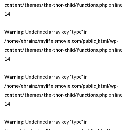
content/themes/the-thor-child/functions.php
on line
トム・ノーブル
トム・ハンクス
14
トム・ハーディ
トム・フォックス
トム・ヘルモア
トム・ベレンジャー
Warning
: Undefined array key "type" in
トム・マシューズ
トム・マッカーシー
/home/ebrainz/mylifeismovie.com/public_html/wp-
トム・マッゴーワン
トム・リース・ファレル
content/themes/the-thor-child/functions.php
on line
トム・ロルフ
トム・ヴォーン
14
トライスター
トライスター・ピクチャーズ
Warning
: Undefined array key "type" in
トライマーク・ピクチャーズ
/home/ebrainz/mylifeismovie.com/public_html/wp-
トランスフォーマー
content/themes/the-thor-child/functions.php
on line
トラヴィス・アダム・ライト
14
トリート・ウィリアムズ
トリーヌ・ディルホム
トルネード・フィルム
Warning
: Undefined array key "type" in
トルーディ・スタイラー