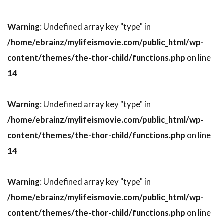
ジョー・コーニッシュ
ジョー・シフリート
Warning
: Undefined array key "type" in
ジョー・ジョンストン
ジョー・スター
/home/ebrainz/mylifeismovie.com/public_html/wp-
ジョー・スピネル
ジョー・セネカ
content/themes/the-thor-child/functions.php
on line
ジョー・ターケル
ジョー・ドレイク
14
ジョー・パントリアーノ
ジョー・ピトカ
ジョー・フラハティ
ジョー・プレスティア
Warning
: Undefined array key "type" in
ジョー・プロスペロ
ジョー・ペシ
/home/ebrainz/mylifeismovie.com/public_html/wp-
content/themes/the-thor-child/functions.php
on line
ジョー・マンガニエロ
ジョー・モートン
14
ジョー・ユーラ
ジョー・ランフト
ジョー・ロー・トルグリオ
ジリアン・ハンナ
Warning
: Undefined array key "type" in
ジル・バローニ
ジーナ・マッキー
/home/ebrainz/mylifeismovie.com/public_html/wp-
スウェーデン
content/themes/the-thor-child/functions.php
on line
スカイダンス・プロダクションズ