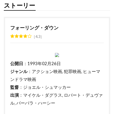
スティーヴン・シュナイダー
ストーリー
スティーヴン・スピルバーグ
スティーヴン・ダンハム
スティーヴン・トボロウスキー
フォーリング・ダウン
スティーヴン・トラスク
4.3
スティーヴン・ハーフ
スティーヴン・バウアー
スティーヴン・バーコフ
公開日
：1993年02月26日
スティーヴン・プリンス
ジャンル
：アクション映画, 犯罪映画, ヒューマ
スティーヴン・ボールドウィン
ンドラマ映画
監督
：ジョエル・シュマッカー
スティーヴン・マークス
出演
：マイケル・ダグラス, ロバート・デュヴァ
スティーヴン・ミリオン
ル, バーバラ・ハーシー
スティーヴン・メイザー
スティーヴン・モファット