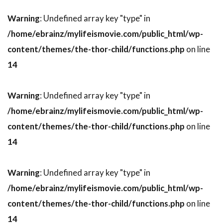
ジョーイ・ホープ・シンガー
Warning
: Undefined array key "type" in
ジョージア・キング
ジョージャ・フォックス
/home/ebrainz/mylifeismovie.com/public_html/wp-
ジョージ・アボット
ジョージ・ウィング
content/themes/the-thor-child/functions.php
on line
ジョージ・ウォレス
ジョージ・コー
14
ジョージ・シャピロ
ジョージ・シーガル
ジョージ・ディセンゾ
ジョージ・トマシーニ
Warning
: Undefined array key "type" in
ジョージ・ノルフィ
ジョージ・ハリス
/home/ebrainz/mylifeismovie.com/public_html/wp-
ジョージ・パーラ
ジョージ・フェントン
content/themes/the-thor-child/functions.php
on line
ジョージ・フォルシー・Jr
14
ジョージ・マーティン
ジョージ・ロイ・ヒル
ジョージ・ヴォスコヴェック
Warning
: Undefined array key "type" in
/home/ebrainz/mylifeismovie.com/public_html/wp-
ジョーダン・ウィン
content/themes/the-thor-child/functions.php
on line
ジョーン・ブラッドショウ
14
ジョー・ウォルシュ
ジョー・カラッシオロ・Jr