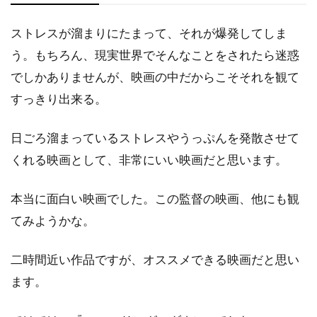
デイヴィッド・L・ブシェル
ストレスが溜まりにたまって、それが爆発してしま
デイヴィッド・L・ランダー
う。もちろん、現実世界でそんなことをされたら迷惑
デイヴィッド・O・サックス
でしかありませんが、映画の中だからこそそれを観て
デイヴィッド・S・ウォード
すっきり出来る。
デイヴィッド・T・フレンドリー
日ごろ溜まっているストレスやうっぷんを発散させて
デイヴィッド・クレノン
くれる映画として、非常にいい映画だと思います。
デイヴィッド・グリブル
デイヴィッド・ハッセルホフ
本当に面白い映画でした。この監督の映画、他にも観
デイヴィッド・フェンファー
てみようかな。
デイヴィッド・フォスター
二時間近い作品ですが、オススメできる映画だと思い
デイヴィッド・ホバーマン
ます。
デイヴィッド・マメット
デイヴィッド・レイ
デイヴ・グルーシン
デクスター・ゴードン