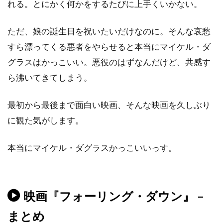
テレンス・スタンプ
ディオン・ビーブ
れる。とにかく何かをするたびに上手くいかない。
ディック・ミラー
ディック・ヴァン・ダイク
ただ、娘の誕生日を祝いたいだけなのに。そんな哀愁
ディディエ・オアロ
ディナ・フォックス
すら漂ってくる悪者をやらせると本当にマイケル・ダ
ディノ・ヨンサーテル
ディミトラ・アーリス
グラスはかっこいい。悪役のはずなんだけど、共感す
ディミトリ・ティオムキン
ら沸いてきてしまう。
ディメンション・フィルムズ
ディラン・カスマン
ディリープ・ラオ
最初から最後まで面白い映画、そんな映画を久しぶり
に観た気がします。
ディーター・ラーザー
ディープ・ロイ
ディーン・カンディ
ディーン・ジマーマン
本当にマイケル・ダグラスかっこいいっす。
ディーン・ジョーガリス
ディーン・セムラー
ディー・ウォレス
デイキン・マシューズ
デイドレ・グッドウィン
映画『フォーリング・ダウン』 –
デイナ・E・グローバーマン
まとめ
デイブ・シェリダン
デイヴィッド