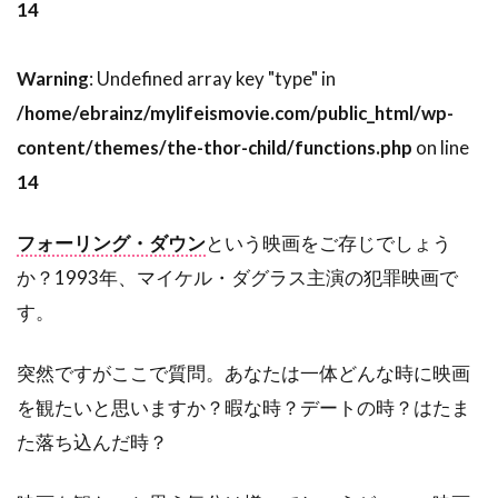
14
スカンヤー・ウォンサターバット
スカーレット・ヨハンソン
スキップ・ウッズ
Warning
: Undefined array key "type" in
スキャットマン・クローザース
/home/ebrainz/mylifeismovie.com/public_html/wp-
スクエア・ペグ
スコット・Z・バーンズ
content/themes/the-thor-child/functions.php
on line
14
スコット・アレクサンダー
スコット・グレン
スコット・コルク
スコット・シェパード
フォーリング・ダウン
という映画をご存じでしょう
スコット・シルヴァー
スコット・ジョプリン
か？1993年、マイケル・ダグラス主演の犯罪映画で
スコット・トーマス
す。
スコット・ノイスタッター
スコット・バクラ
スコット・バドニック
スコット・ヒックス
突然ですがここで質問。あなたは一体どんな時に映画
を観たいと思いますか？暇な時？デートの時？はたま
スコット・ムーア
スコット・リーヴス
た落ち込んだ時？
スコット・ルーディン
スコット・ルーディン・プロダクションズ