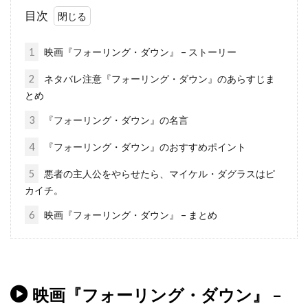
スティーブ・クロッパー
目次
スティーブ・ビズリー
1
映画『フォーリング・ダウン』 – ストーリー
スティーブ・マックイーン
スティーヴン・B・ポスター
2
ネタバレ注意『フォーリング・ダウン』のあらすじま
とめ
スティーヴン・E・リフキン
3
『フォーリング・ダウン』の名言
スティーヴン・H・ブラム
スティーヴン・J・ウルフ
4
『フォーリング・ダウン』のおすすめポイント
スティーヴン・M・カッツ
5
悪者の主人公をやらせたら、マイケル・ダグラスはピ
カイチ。
スティーヴン・キング
6
映画『フォーリング・ダウン』 – まとめ
スティーヴン・グレアム
スティーヴン・コンラッド
スティーヴン・ザイリアン
スティーヴン・シフ
映画『フォーリング・ダウン』 –