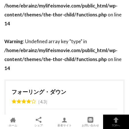
/home/ebrainz/mylifeismovie.com/public_html/wp-
トーマス・ミッチェル
トーマス・レノン
content/themes/the-thor-child/functions.php
on line
ドイツ
ドゥニ・ヴィルヌーヴ
14
ドディ・ドーン
ドナルド・J・リー・Jr
ドナルド・サザーランド
Warning
: Undefined array key "type" in
ドナルド・ダック・ダン
/home/ebrainz/mylifeismovie.com/public_html/wp-
ドナルド・フュリラブ
ドナルド・プレザンス
content/themes/the-thor-child/functions.php
on line
ドナルド・モファット
ドナ・ジグリオッティ
14
ドナ・リード
ドニ・ルダン
ドニー・ウォルバーグ
ドノヴァン・スコット
フォーリング・ダウン
ドミニク・ウェスト
ドミニク・セナ
4.3
ドミニク・ピノン
ドミニク・ボヴ
ドミニク・マーカス
ドミニク・ロワゾー
ドラゴン・フィルム
ホーム
シェア
著者サイト
お問い合わせ
TOPへ