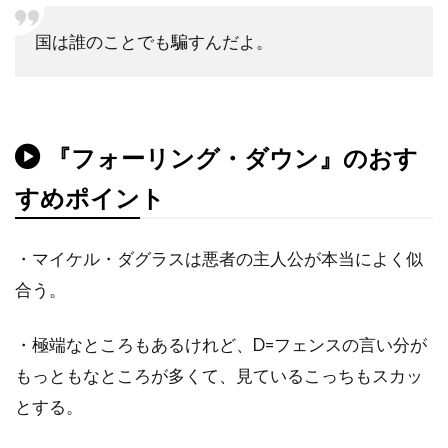
チャド・ウィレット
チャド・オーマン
国は誰のことでも騙すんだよ。
チャド・リンドバーグ
チャン・ジェヨン
チャン・ソンベク
チャーリー・カウフマン
チャーリー・シーン
『フォーリング・ダウン』のおす
チャーリー・ホフハイマー
チャールズ・H・マグワイア
すめポイント
チャールズ・ウェッブ
・マイケル・ダグラスは悪者の主人公が本当によく似
チャールズ・グローディン
合う。
チャールズ・ゴードン
チャールズ・スコセッシ
チャールズ・ダンス
・極端なところもあるけれど、D=フェンスの言い分が
チャールズ・ダーニング
もっともなところが多くて、見ているこっちもスカッ
チャールズ・ネイピア
チャールズ・ハナー
とする。
チャールズ・ハラハン