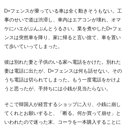
ステファーヌ・スペリ
ステュー・ライリー
D=フェンスが乗っている車は全く動きそうもない。工
ステラン・スカルスガルド
事のせいで道は渋滞し、車内はエアコンが壊れ、オマ
スパイグラス・エンターテインメント
ケにハエがぶんぶんとうるさい。業を煮やしたD=フェ
スパチャイ・シティアンポーンパン
ンスは突然車を降り、家に帰ると言い捨て、車を置い
て歩いていってしまった。
スプレイグ・グレイデン
スペイン
スポーツ映画
スリム・サマービル
彼は別れた妻と子供のいる家へ電話をかけた。別れた
スリラー映画
スワヴォミール・イジャック
妻は電話に出たが、D=フェンスは何も話せない。その
スヴェン・ニクヴィスト
うち電話は切られてしまった。もう一度電話をかけよ
スーザン・カートソニス
うと思ったが、手持ちには小銭が見当たらない。
スーザン・サランドン
スーザン・ミスナー
そこで韓国人が経営するショップに入り、小銭に崩し
スーザン・モントフォード
てくれとお願いすると、「断る。何か買って崩せ」と
スーザン・ワトキンス
スージー・エイミス
いわれたので迷った末、コーラを一本購入することに
スージー・カーツ
スー・アームストロング