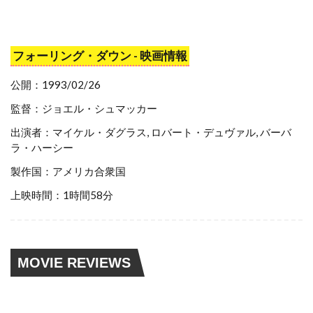
ジョン・ハリス
ジョン・ハート
ジョン・ハード
ジョン・バルデッチ
フォーリング・ダウン - 映画情報
ジョン・パウエル
ジョン・パトリック・アメドリ
公開：1993/02/26
ジョン・パトリック・シャンレー
監督：ジョエル・シュマッカー
ジョン・パンコウ
ジョン・ビリングスズリー
出演者：マイケル・ダグラス, ロバート・デュヴァル, バーバ
ラ・ハーシー
ジョン・フィルビン
ジョン・フィードラー
製作国：アメリカ合衆国
ジョン・ブライオン
ジョン・ヘダー
上映時間：1時間58分
ジョン・ベッドフォード・ロイド
ジョン・ベルーシ
ジョン・ペニー
ジョン・ホークス
ジョン・ポール
MOVIE REVIEWS
ジョン・マイケル・ヒギンズ
ジョン・マッキンタイア
ジョン・マツザック