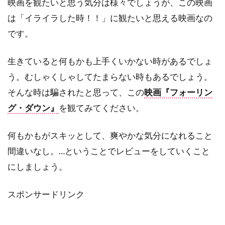
映画を観たいと思う気分は様々でしょうが、この映画
スサンネ・ビア
スサンネ・リンマン
は「イライラした時！！」に観たいと思える映画なの
スザンヌ・シェパード
スザンヌ・トッド
です。
スタイルジャム
スタジオカナル
生きていると何もかも上手くいかない時があるでしょ
スタジオザウルス
スタジオユニ
う。むしゃくしゃしてたまらない時もあるでしょう。
スタジオ・エコー
スタンリー・R・ジャッフェ
そんな時は騙されたと思って、この
映画『フォーリン
スタンリー・アンダーソン
グ・ダウン』
を観てみてください。
スタンリー・キューブリック
スタンリー・キューブリック・プロダクションズ
何もかもがスキッとして、爽やかな気分になれること
スタンリー・ワイザー
スタン・ウィンストン
間違いなし。…ということでレビューをしていくこと
スタン・ウェッブ
スタン・リー
にしましょう。
スターリング・ジェリンズ
スポンサードリンク
スチャオ・ポンウィライ
スチュアート・コーエン