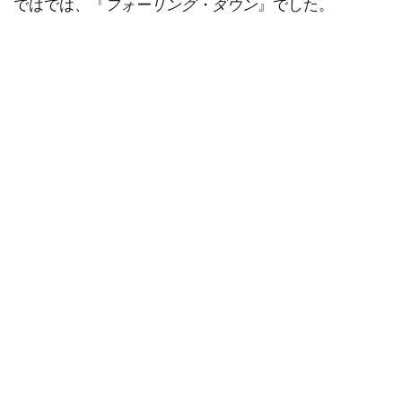
ではでは、『
フォーリング・ダウン
』でした。
デクスター・フレッチャー
デデ・ガードナー
デニス・L・スチュワート
デニス・アーバーグバズ・フェイトシャンズ
デニス・ギャスナー
デニス・ファリーナ
デニス・リチャーズ
デニーズ・ディ・ノーヴィ
デニーズ・フェイ
デビッド・セルバーグ
デビッド・ドワイヤー
デビ・デリーベリー
デビ・メイザー
デビー・レイノルズ
デブラ・ニール＝フィッシャー
デブラ・ヘイワード
デボラ・ホッパー
デミアン・ビチル
デュール・ヒル
デューンエンターテインメント