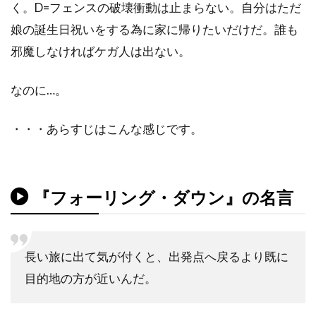
く。D=フェンスの破壊衝動は止まらない。自分はただ
ダン・ギルロイ
ダン・コルスルッド
娘の誕生日祝いをする為に家に帰りたいだけだ。誰も
ダン・ゴールドバーグ
ダン・ジョフレ
邪魔しなければケガ人は出ない。
ダン・ジンクス
ダン・ヘダヤ
なのに…。
ダン・マクダーモット
ダン・リン
ダークウッド・プロダクションズ
・・・あらすじはこんな感じです。
ダーモット・クロウリー
ダーレン・アロノフスキー
チェコ
チェッキ・ゴーリ
チェ・ジョンホ
『フォーリング・ダウン』の名言
チェータウット・ワチャラクン
チタ・リヴェラ
チャカ・カーン
長い旅に出て気が付くと、出発点へ戻るより既に
チャズ・パルミンテリ
目的地の方が近いんだ。
チャタポン・パンタナアンクーン
チャック・ロー
チャッド・クリスト