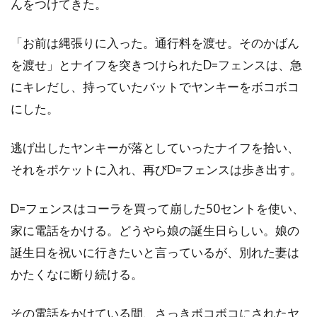
んをつけてきた。
ソフィー・モンク
ソムサック・デーチャラタナプラスート
「お前は縄張りに入った。通行料を渡せ。そのかばん
ソレーヌ・ビアシュ
ソール・スタイン
を渡せ」とナイフを突きつけられたD=フェンスは、急
ゾーイ・サルダナ
タイ
タイ=リー・リー
にキレだし、持っていたバットでヤンキーをボコボコ
タイラー・メイン
タイロン・パワー
にした。
タイ・バレル
タカヨ・フィッシャー
逃げ出したヤンキーが落としていったナイフを拾い、
タク・フジモト
タッカー・トゥーリー
それをポケットに入れ、再びD=フェンスは歩き出す。
タッチストーン・ピクチャーズ
タナット・スンシン
タマラ・バークモー
D=フェンスはコーラを買って崩した50セントを使い、
タマラ・プランク
タラ・フィッツジェラルド
家に電話をかける。どうやら娘の誕生日らしい。娘の
タルラ・ライリー
タンディ・ニュートン
誕生日を祝いに行きたいと言っているが、別れた妻は
かたくなに断り続ける。
ターキン・パック
ターマン＝フォスター・カンパニー
その電話をかけている間、さっきボコボコにされたヤ