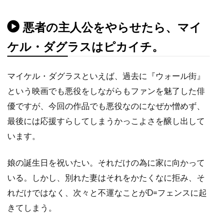
チャールズ・フライシャー
チャールズ・ブロンソン
悪者の主人公をやらせたら、マイ
チャールズ・ホイエス
ケル・ダグラスはピカイチ。
チャールズ・マーティン・スミス
チャールズ・レイン
チャールズ・ロートン
マイケル・ダグラスといえば、過去に『ウォール街』
という映画でも悪役をしながらもファンを魅了した俳
チュルパン・ハマートヴァ
チュ・ジンモ
優ですが、今回の作品でも悪役なのになぜか憎めず、
チューズデイ・ウェルド
チリ
チン・ハン
最後には応援すらしてしまうかっこよさを醸し出して
ツイッギー
ティエリー・ポトク
います。
ティナ・マジョリーノ
ティミ・サーステッド
ティム・アレン
ティム・グリフィン
娘の誕生日を祝いたい。それだけの為に家に向かって
ティム・ケルハー
ティム・ダットン
いる。しかし、別れた妻はそれをかたくなに拒み、そ
ティム・デ・ザーン
ティム・バートン
れだけではなく、次々と不運なことがD=フェンスに起
ティム・ビーヴァン
ティム・ポッター
きてしまう。