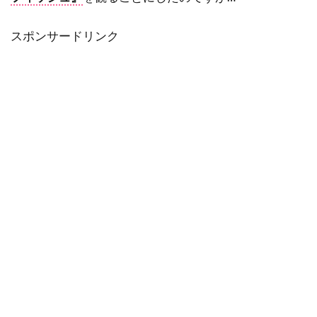
タルラ・ライリー
タンディ・ニュートン
ターキン・パック
スポンサードリンク
ターマン＝フォスター・カンパニー
ダイアナ・バーリングトン
ダイアナ・ラスバン
ダイアン・アボット
ダイアン・ウィースト
ダイアン・キャノン
ダイアン・キートン
ダイアン・クルーガー
ダイアン・ジョンソン
ダイアン・ラッド
ダイアン・レイン
ダグラス・ウィック
ダグラス・クライズ
ダグラス・ミルサム
ダグ・エメット
ダグ・リーマン
ダコタ・ゴヨ
ダスティン・イングラム
ダスティン・ホフマン
ダッシュ・ミホク
ダナ・アイヴィ