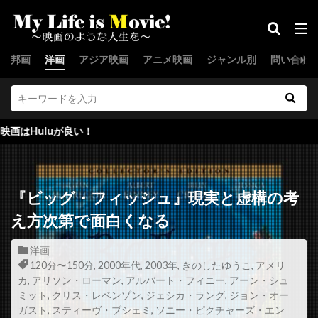
ジョー・スピネル
ジョー・セネカ
ジョー・ターケル
ジョー・ドレイク
邦画
洋画
アジア映画
アニメ映画
ジャンル別
問い合わ
ジョー・パントリアーノ
ジョー・ピトカ
ジョー・フラハティ
ジョー・プレスティア
ジョー・プロスペロ
ジョー・ペシ
が良い！
ジョー・マンガニエロ
ジョー・モートン
ジョー・ユーラ
ジョー・ランフト
ジョー・ロー・トルグリオ
ジリアン・ハンナ
『ビッグ・フィッシュ』現実と虚構の考
ジル・バローニ
ジーナ・マッキー
え方次第で面白くなる
スウェーデン
スカイダンス・プロダクションズ
洋画
スカンヤー・ウォンサターバット
120分〜150分
,
2000年代
,
2003年
,
きのしたゆうこ
,
アメリ
カ
,
アリソン・ローマン
,
アルバート・フィニー
,
アーン・シュ
スカーレット・ヨハンソン
スキップ・ウッズ
ミット
,
クリス・レベンゾン
,
ジェシカ・ラング
,
ジョン・オー
スキャットマン・クローザース
スクエア・ペグ
ガスト
,
スティーヴ・ブシェミ
,
ソニー・ピクチャーズ・エン