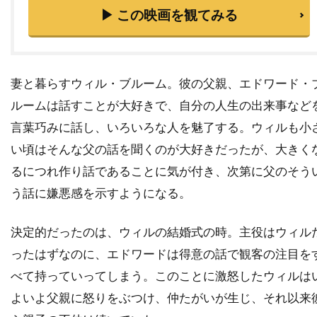
▶ この映画を観てみる
チャタポン・パンタナアンクーン
チャック・ロー
チャッド・クリスト
チャド・ウィレット
チャド・オーマン
妻と暮らすウィル・ブルーム。彼の父親、エドワード・
チャド・リンドバーグ
チャン・ジェヨン
ルームは話すことが大好きで、自分の人生の出来事など
チャン・ソンベク
チャーリー・カウフマン
言葉巧みに話し、いろいろな人を魅了する。ウィルも小
チャーリー・シーン
チャーリー・ホフハイマー
い頃はそんな父の話を聞くのが大好きだったが、大きく
チャールズ・H・マグワイア
るにつれ作り話であることに気が付き、次第に父のそう
チャールズ・ウェッブ
う話に嫌悪感を示すようになる。
チャールズ・グローディン
決定的だったのは、ウィルの結婚式の時。主役はウィル
チャールズ・ゴードン
チャールズ・スコセッシ
ったはずなのに、エドワードは得意の話で観客の注目を
チャールズ・ダンス
チャールズ・ダーニング
べて持っていってしまう。このことに激怒したウィルは
チャールズ・ネイピア
チャールズ・ハナー
よいよ父親に怒りをぶつけ、仲たがいが生じ、それ以来
チャールズ・ハラハン