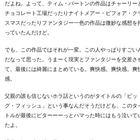
だよね。よって、ティム・バートンの作品はチャーリー
デイヴィッド・O・サックス
チョコレート工場だったりナイトメアー・ビフォア・ク
デイヴィッド・S・ウォード
スマスだったりファンタジー一色の作品は微妙な感想を
デイヴィッド・T・フレンドリー
っていたんだけど。
デイヴィッド・クレノン
でも、この作品ではそれが一変。この人やっぱりすごい
デイヴィッド・グリブル
だなって思った。うまーく現実とファンタジーを交差さ
デイヴィッド・ハッセルホフ
て、最後には綺麗にまとめている。爽快感。爽快感。爽
デイヴィッド・フェンファー
感。
デイヴィッド・フォスター
父親の誰も信じないホラ話というのがタイトルの「ビッ
デイヴィッド・ホバーマン
グ・フィッシュ」という事なんだそうだけども、このタ
デイヴィッド・マメット
デイヴィッド・レイ
トルが最後にピターーーっとハマった時にはもう泣いて
デイヴ・グルーシン
デクスター・ゴードン
たよ。
デクスター・フレッチャー
デデ・ガードナー
デニス・L・スチュワート