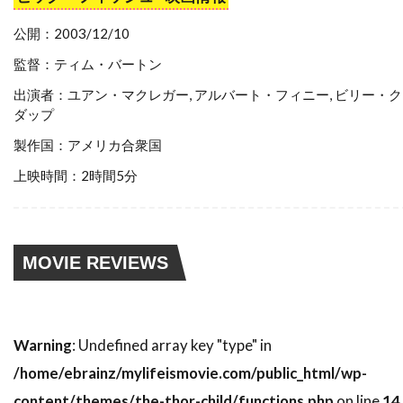
スティーブン・ゴールドステイン
公開：2003/12/10
スティーブン・ザイリアン
監督：ティム・バートン
スティーブン・シャイラー
出演者：ユアン・マクレガー, アルバート・フィニー, ビリー・
スティーブン・スピルバーグ
ダップ
スティーブン・トンプキンソン
製作国：アメリカ合衆国
スティーブン・フォード
上映時間：2時間5分
スティーブン・マクハーティ
スティーブン・ライト
スティーブ・アボット
スティーブ・アンティン
MOVIE REVIEWS
スティーブ・クロッパー
スティーブ・ビズリー
スティーブ・マックイーン
Warning
: Undefined array key "type" in
スティーヴン・B・ポスター
/home/ebrainz/mylifeismovie.com/public_html/wp-
スティーヴン・E・リフキン
content/themes/the-thor-child/functions.php
on line
14