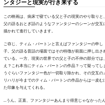
ンタジーと現実が行き来する
ディック・ヴァン・ダイク
ディディエ・オアロ
ディナ・フォックス
ディノ・ヨンサーテル
この映画は、病床で寝ている父と子の現実のやり取りと
ディミトラ・アーリス
父の語るおとぎ話のようなファンタジーのシーンが交互
ディミトリ・ティオムキン
描かれて進行していきます。
ディメンション・フィルムズ
ディラン・カスマン
ディリープ・ラオ
ご存じ、ティム・バートンと言えばファンタジーの申し
ディーター・ラーザー
ディープ・ロイ
子。父の語る昔話の場面ではその特徴が前面に押し出さ
ディーン・カンディ
ディーン・ジマーマン
ている。一方、現実の世界での父と子の不仲の部分では
ディーン・ジョーガリス
ディーン・セムラー
え？これ本当にティム・バートンの作品？って疑ってし
うぐらいファンタジー色が一切取り除かれ、その交互の
ディー・ウォレス
デイキン・マシューズ
リハリが今までのティム・バートンの作品からは一皮む
デイドレ・グッドウィン
た印象を与えてくれる。
デイナ・E・グローバーマン
デイブ・シェリダン
デイヴィッド
デイヴィッド・L・ブシェル
…うん。正直、ファンタジーあんまり得意じゃなかった
デイヴィッド・L・ランダー