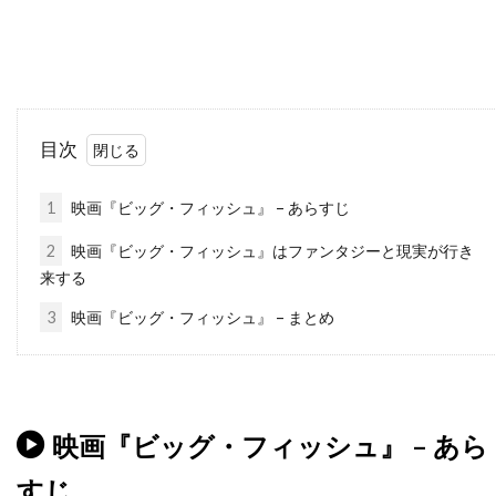
ダナ・ゴールドバーグ
ダニエラ・ヒメネス・カチョ
ダニエル・ウォレス
ダニエル・オートゥイユ
ダニエル・クレイグ
ダニエル・デュヴァル
目次
ダニエル・トラヴィス
ダニエル・ファップ
ダニエル・ブリュール
ダニエル・マンデル
1
映画『ビッグ・フィッシュ』 – あらすじ
ダニエル・メイズ
ダニエル・ルピ
2
映画『ビッグ・フィッシュ』はファンタジーと現実が行き
ダニエル・レゼンデ
ダニー・ウォレス
来する
ダニー・エルフマン
ダニー・グローヴァー
3
映画『ビッグ・フィッシュ』 – まとめ
ダニー・デヴィート
ダニー・ヌッチ
ダニー・ホック
ダニー・ボイル
ダニー・マスターソン
ダニー・ロイド
映画『ビッグ・フィッシュ』 – あら
ダビ・ガラルト
ダビ・ベルト
すじ
ダリウス・ウォルスキー
ダリル・ハンナ