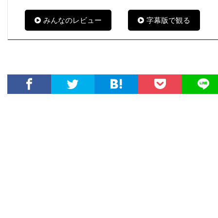
ハワード・W・コッチ・Jr
ハワード・ウェスト
みんなのレビュー
字幕版で観る
ハワード・ショア
ハワード・ダフ
ハンス・ジマー
ハンス・ブロックマン
ハンス・ライザー
ハンター・M・ヴィア
ハンドメイド・フィルムス
ハンナ・アンクリッチ
ハンネス・メッセマー
ハーシェル・ワイングロッド
ハービー・バンハード
ハーレイ・ジョエル・オスメント
ハーヴィ・ローゼンストック
ハーヴェイ・カイテル
ハーヴェイ・ワインスタイン
ハーヴ・シュナイド