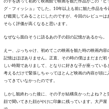
の子を誘って初めて映画館で映画を観た作品がこの『ビ
スーザン・ミスナー
スーザン・モントフォード
グ・フィッシュ』でした。10年以上も前に観た作品を今
スーザン・ワトキンス
スージー・エイミス
び鑑賞してみることにしたのですが、今回のレビューは
スージー・カーツ
スー・アームストロング
そらく評価が高くなると思います。
ズハイル・ハダド
ズラッコ・ブリッチ
なぜなら面白そうに語るあの子の顔の記憶があるから。
ズーイー・デシャネル
セシリー・キャロル
セス・アーネット
セス・ローゲン
えー、ぶっちゃけ、初めてこの映画を観た時の映画内容
セリア・D・コスタス
セルジオ・アグェーロ
記憶はほぼありません。正直、その時の僕はまだまだ初
セルジュ・マーリン
しい時期でありまして、となりに好きな子が座っている
セルジョ・ビーニ・ブストリッチ
考えるだけで緊張しちゃってほとんど映画の内容が頭に
セルマ・スクーンメイカー
ってきていなかったのです。
セントロポリス・エンターテインメント
しかし観終わった後に、その子が結構良かったよね？と
ソウル・ゼインツ
ソニー・ピクチャーズ
顔で聞いてきた顔がやけに印象に残っています。大戸屋
ソニー・ピクチャーズ エンタテインメント
で。