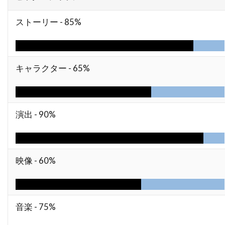
ニール・メロン
ニール・ロス
ヌーノ・アントゥーンス
ネイサン・カヘイン
ストーリー -
85%
ネイサン・ギャンブル
ネイサン・マイスター
ネイサン・レイン
ネストール・アルメンドロス
キャラクター -
65%
ネリー・ベルフラワー
ノア・ワイリー
ノルディスク・フィルム
ノーマン・アルデン
ノーマン・フェル
ノーマン・ロイド
演出 -
90%
ノーラ・エフロン
ハイクワーン・グエン
ハイケ・マカッシュ
ハインツ・ヴァイス
ハスケル・ウェクスラー
ハッピー・マディソン
映像 -
60%
ハッピー・マディソン・プロダクションズ
ハビエル・アギーレサロベ
ハビエル・サルモネス
音楽 -
75%
ハピネス・ディストリビューション