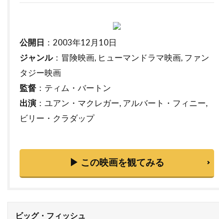
ニコラ・ピオヴァーニ
ニコレッタ・ブラスキ
ニコール・キッドマン
ニコール・デボアー
ニッキー・グァダーニ
ニッキー・ブロンスキー
公開日
：2003年12月10日
ニック・ウェクスラー
ニック・シェンク
ジャンル
：冒険映画, ヒューマンドラマ映画, ファン
ニック・フロスト
ニック・マクリーン
タジー映画
ニック・ムーア
ニック・ラウド
監督
：ティム・バートン
出演
：ユアン・マクレガー, アルバート・フィニー,
ニック・ロッドウェル
ニュージャパンフィルム
ビリー・クラダップ
ニュージーランド
ニュートン・トーマス・サイジェル
ニュー・ライン・シネマ
ニラ・パーク
▶ この映画を観てみる
ニーナ・ジェイコブソン
ニール・H・モリッツ
ニール・カントン
ニール・トラヴィス
ニール・マクドノー
ニール・ミラー
ビッグ・フィッシュ