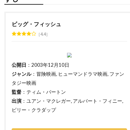
ダレル・フェティ
ダンカン・ケンワーシー
ダンカン・ジョーンズ
ダン・エイクロイド
ビッグ・フィッシュ
ダン・オバノン
ダン・カステラネタ
4.4
ダン・ギルロイ
ダン・コルスルッド
ダン・ゴールドバーグ
ダン・ジョフレ
ダン・ジンクス
ダン・ヘダヤ
公開日
：2003年12月10日
ダン・マクダーモット
ダン・リン
ジャンル
：冒険映画, ヒューマンドラマ映画, ファン
ダークウッド・プロダクションズ
タジー映画
ダーモット・クロウリー
監督
：ティム・バートン
ダーレン・アロノフスキー
チェコ
出演
：ユアン・マクレガー, アルバート・フィニー,
チェッキ・ゴーリ
チェ・ジョンホ
ビリー・クラダップ
チェータウット・ワチャラクン
チタ・リヴェラ
チャカ・カーン
チャズ・パルミンテリ