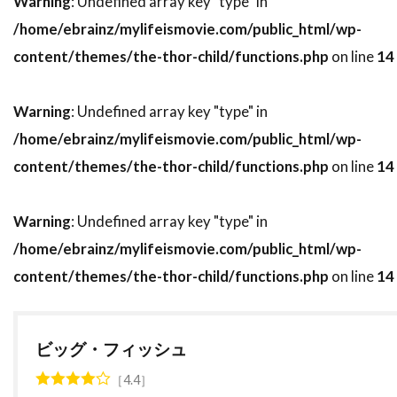
Warning
: Undefined array key "type" in
ナイジェル・ストック
ナサニエル・パーカー
/home/ebrainz/mylifeismovie.com/public_html/wp-
ナサニエル・メカリー
content/themes/the-thor-child/functions.php
on line
14
ナタウット・キッティクン
ナタリー・キャナーデイ
ナタリー・バイ
Warning
: Undefined array key "type" in
ナターシャ・ワートン
/home/ebrainz/mylifeismovie.com/public_html/wp-
ナチョ・ルイス・カピヤス
ナビル・サワラ
content/themes/the-thor-child/functions.php
on line
14
ナンシー・ウィルソン
ナンシー・オリバー
Warning
: Undefined array key "type" in
ナンシー・ジュヴォネン
ナンシー・レネハン
/home/ebrainz/mylifeismovie.com/public_html/wp-
ニコライ・コスター＝ワルドー
content/themes/the-thor-child/functions.php
on line
14
ニコラス・カザン
ニコラス・ケイジ
ニコラス・ストーラー
ニコラス・デ・トス
ニコラス・ピレッジ
ニコラ・ジロー
ビッグ・フィッシュ
ニコラ・デュヴァル・アダソフスキ
4.4