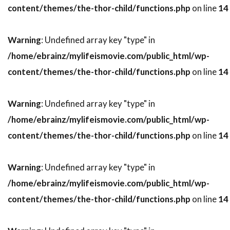
content/themes/the-thor-child/functions.php
on line
14
ドミニク・ボヴ
ドミニク・マーカス
ドミニク・ロワゾー
ドラゴン・フィルム
Warning
: Undefined array key "type" in
ドリアン・リガル＝アンスー
/home/ebrainz/mylifeismovie.com/public_html/wp-
ドリュー・バリモア
ドリーマ・ウォーカー
content/themes/the-thor-child/functions.php
on line
14
ドリームワークス
ドレア・ド・マッテオ
ドロシー・オーフィエロ
Warning
: Undefined array key "type" in
ドロテ・ブリエール・メリット
/home/ebrainz/mylifeismovie.com/public_html/wp-
ドワイヤー・ブラウン
ドン・G・キャンベル
content/themes/the-thor-child/functions.php
on line
14
ドン・カルファ
ドン・シンプソン
Warning
: Undefined array key "type" in
ドン・ジマーマン
ドン・チードル
/home/ebrainz/mylifeismovie.com/public_html/wp-
ドン・バージェス
ドン・マーフィ
content/themes/the-thor-child/functions.php
on line
14
ドン・リックルズ
ドーナル・グリーソン
ナイジェル・ウィロウビー