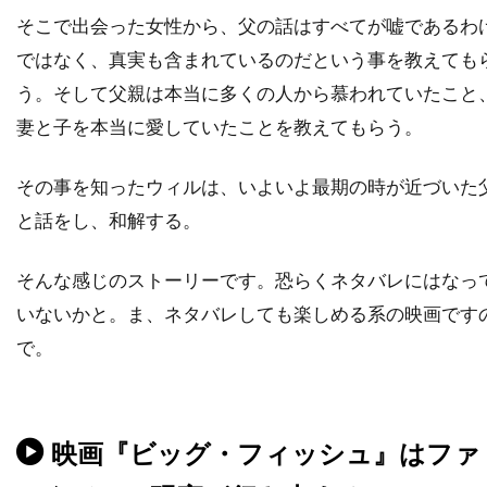
ティム・マッグロウ
ティム・ムーア
そこで出会った女性から、父の話はすべてが嘘であるわ
ティム・モーリス＝ジョーンズ
ではなく、真実も含まれているのだという事を教えても
ティム・レフマン
ティム・ロス
う。そして父親は本当に多くの人から慕われていたこと
ティム・ロビンス
ティモシー・M・ボーン
妻と子を本当に愛していたことを教えてもらう。
ティモシー・ハリス
その事を知ったウィルは、いよいよ最期の時が近づいた
ティモシー・バスフィールド
ティル・キーヴェ
と話をし、和解する。
ティ・ジョイ
テイラー・ギア
テイラー・ギルバート
テイ・ディグス
そんな感じのストーリーです。恐らくネタバレにはなっ
テッサ・ロス
テッド・ライミ
いないかと。ま、ネタバレしても楽しめる系の映画です
テディ・カステルッチ
テディ・ジー
で。
テリー・ガー
テレビマンユニオン
テレビ東京
テレンス・スタンプ
映画『ビッグ・フィッシュ』はファ
ディオン・ビーブ
ディック・ミラー