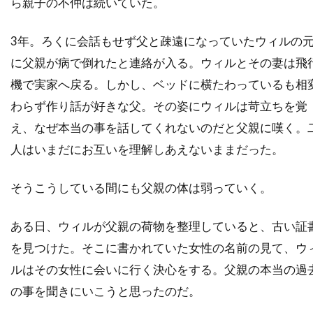
ら親子の不仲は続いていた。
チャールズ・フライシャー
チャールズ・ブロンソン
チャールズ・ホイエス
3年。ろくに会話もせず父と疎遠になっていたウィルの
チャールズ・マーティン・スミス
に父親が病で倒れたと連絡が入る。ウィルとその妻は飛
機で実家へ戻る。しかし、ベッドに横たわっているも相
チャールズ・レイン
チャールズ・ロートン
わらず作り話が好きな父。その姿にウィルは苛立ちを覚
チュルパン・ハマートヴァ
チュ・ジンモ
え、なぜ本当の事を話してくれないのだと父親に嘆く。
チューズデイ・ウェルド
チリ
チン・ハン
人はいまだにお互いを理解しあえないままだった。
ツイッギー
ティエリー・ポトク
ティナ・マジョリーノ
ティミ・サーステッド
そうこうしている間にも父親の体は弱っていく。
ティム・アレン
ティム・グリフィン
ある日、ウィルが父親の荷物を整理していると、古い証
ティム・ケルハー
ティム・ダットン
を見つけた。そこに書かれていた女性の名前の見て、ウ
ティム・デ・ザーン
ティム・バートン
ルはその女性に会いに行く決心をする。父親の本当の過
ティム・ビーヴァン
ティム・ポッター
の事を聞きにいこうと思ったのだ。
ティム・マシスン
ティム・マッキナリー