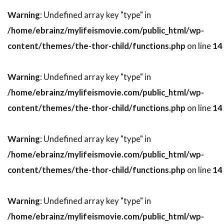
トーマス・サングスター
トーマス・ジェーン
Warning
: Undefined array key "type" in
/home/ebrainz/mylifeismovie.com/public_html/wp-
トーマス・タル
トーマス・フォン・プレムセン
content/themes/the-thor-child/functions.php
on line
14
トーマス・マッカーシー
トーマス・マン
トーマス・ミッチェル
トーマス・レノン
Warning
: Undefined array key "type" in
ドイツ
ドゥニ・ヴィルヌーヴ
/home/ebrainz/mylifeismovie.com/public_html/wp-
ドディ・ドーン
ドナルド・J・リー・Jr
content/themes/the-thor-child/functions.php
on line
14
ドナルド・サザーランド
ドナルド・ダック・ダン
ドナルド・フュリラブ
Warning
: Undefined array key "type" in
ドナルド・プレザンス
ドナルド・モファット
/home/ebrainz/mylifeismovie.com/public_html/wp-
ドナ・ジグリオッティ
ドナ・リード
content/themes/the-thor-child/functions.php
on line
14
ドニ・ルダン
ドニー・ウォルバーグ
ドノヴァン・スコット
ドミニク・ウェスト
Warning
: Undefined array key "type" in
/home/ebrainz/mylifeismovie.com/public_html/wp-
ドミニク・セナ
ドミニク・ピノン