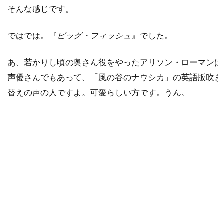
デヴィッド・ジョハンソン
そんな感じです。
デヴィッド・ストラザーン
デヴィッド・トーン
ではでは。『
ビッグ・フィッシュ
』でした。
デヴィッド・ニコルズ
デヴィッド・ハイド・ピアース
あ、若かりし頃の奥さん役をやったアリソン・ローマン
デヴィッド・ハイマン
声優さんでもあって、「風の谷のナウシカ」の英語版吹
デヴィッド・ヒューレット
替えの声の人ですよ。可愛らしい方です。うん。
デヴィッド・フォスター・プロダクションズ
デヴィッド・ブレナー
デヴィッド・ブロッカー
デヴィッド・ブロークマン
デヴィッド・ベニオフ
デヴィッド・マギー
デヴィッド・マッカラム
デヴィッド・モリッツ
デヴィッド・モース
デヴィッド・ヨハンセン
デヴィッド・リード