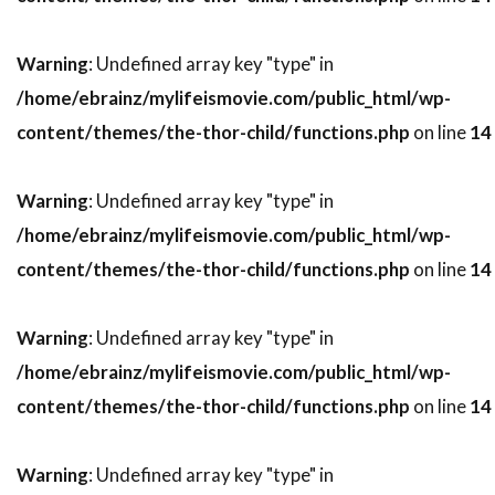
トビー・レグボ
トマス・ワンダー
トマ・ソリヴェレ
トミー・ウィルコラ
Warning
: Undefined array key "type" in
トム・アダムス
トム・ウィルキンソン
/home/ebrainz/mylifeismovie.com/public_html/wp-
トム・ギャロップ
トム・クルーズ
content/themes/the-thor-child/functions.php
on line
14
トム・グアリー
トム・サイズモア
トム・サンダース
トム・シックス
Warning
: Undefined array key "type" in
トム・シャドヤック
トム・シュルマン
/home/ebrainz/mylifeismovie.com/public_html/wp-
トム・スケリット
トム・スターン
content/themes/the-thor-child/functions.php
on line
14
トム・ノーブル
トム・ハンクス
Warning
: Undefined array key "type" in
トム・ハーディ
トム・フォックス
/home/ebrainz/mylifeismovie.com/public_html/wp-
トム・ヘルモア
トム・ベレンジャー
content/themes/the-thor-child/functions.php
on line
14
トム・マシューズ
トム・マッカーシー
トム・マッゴーワン
トム・リース・ファレル
Warning
: Undefined array key "type" in
トム・ロルフ
トム・ヴォーン
トライスター