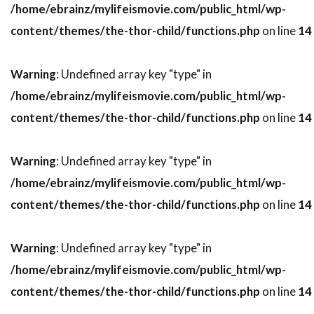
/home/ebrainz/mylifeismovie.com/public_html/wp-
トライスター・ピクチャーズ
content/themes/the-thor-child/functions.php
on line
14
トライマーク・ピクチャーズ
トランスフォーマー
Warning
: Undefined array key "type" in
トラヴィス・アダム・ライト
/home/ebrainz/mylifeismovie.com/public_html/wp-
content/themes/the-thor-child/functions.php
on line
14
トリート・ウィリアムズ
トリーヌ・ディルホム
トルネード・フィルム
トルーディ・スタイラー
Warning
: Undefined array key "type" in
トレイシー・ウォルター
トレバー・モーガン
/home/ebrainz/mylifeismovie.com/public_html/wp-
トレヴァ・エチエンヌ
トレヴァー・ジョーンズ
content/themes/the-thor-child/functions.php
on line
14
トータス松本（ウルフルズ）
トーマス・F・ウィルソン
Warning
: Undefined array key "type" in
トーマス・G・ウェイツ
トーマス・M・ハーメル
/home/ebrainz/mylifeismovie.com/public_html/wp-
トーマス・アラナ
トーマス・アルフレッドソン
content/themes/the-thor-child/functions.php
on line
14
トーマス・キニーリー
トーマス・コパッチ