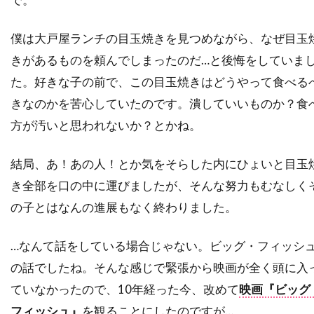
ソニー・ピクチャーズ・エンタテインメント
ソニー・ピクチャーズ・クラシックス
僕は大戸屋ランチの目玉焼きを見つめながら、なぜ目玉
ソフィア・コッポラ
ソフィ・ウー
きがあるものを頼んでしまったのだ…と後悔をしていま
ソフィー・モンク
た。好きな子の前で、この目玉焼きはどうやって食べる
きなのかを苦心していたのです。潰していいものか？食
ソムサック・デーチャラタナプラスート
方が汚いと思われないか？とかね。
ソレーヌ・ビアシュ
ソール・スタイン
ゾーイ・サルダナ
タイ
タイ=リー・リー
結局、あ！あの人！とか気をそらした内にひょいと目玉
タイラー・メイン
タイロン・パワー
き全部を口の中に運びましたが、そんな努力もむなしく
タイ・バレル
タカヨ・フィッシャー
の子とはなんの進展もなく終わりました。
タク・フジモト
タッカー・トゥーリー
…なんて話をしている場合じゃない。ビッグ・フィッシ
タッチストーン・ピクチャーズ
の話でしたね。そんな感じで緊張から映画が全く頭に入
タナット・スンシン
タマラ・バークモー
ていなかったので、10年経った今、改めて
映画『ビッグ
タマラ・プランク
タラ・フィッツジェラルド
フィッシュ』
を観ることにしたのですが…