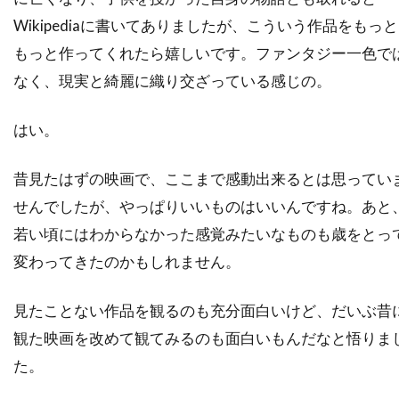
デヴィッド・O・ラッセル
Wikipediaに書いてありましたが、こういう作品をもっと
デヴィッド・S・ウォード
デヴィッド・アルパー
もっと作ってくれたら嬉しいです。ファンタジー一色で
なく、現実と綺麗に織り交ざっている感じの。
デヴィッド・アーノルド
デヴィッド・ウォーショフスキー
はい。
デヴィッド・エリソン
デヴィッド・オグデン・スティアーズ
昔見たはずの映画で、ここまで感動出来るとは思ってい
デヴィッド・ガイラー
デヴィッド・キタイ
せんでしたが、やっぱりいいものはいいんですね。あと
デヴィッド・キュービット
若い頃にはわからなかった感覚みたいなものも歳をとっ
変わってきたのかもしれません。
デヴィッド・クリンツマン
デヴィッド・クリーゲル
デヴィッド・クロス
見たことない作品を観るのも充分面白いけど、だいぶ昔
デヴィッド・ケックナー
デヴィッド・コープ
観た映画を改めて観てみるのも面白いもんだなと悟りま
デヴィッド・シャラム
デヴィッド・ジェンセン
た。
デヴィッド・ジュリアン