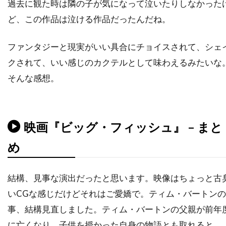
過去に観た時は隣の子が気になって泣いたりしなかった
デニス・アーバーグバズ・フェイトシャンズ
ど、この作品は泣ける作品だったんだね。
デニス・ギャスナー
デニス・ファリーナ
ファンタジーと現実がいい具合にチョイスされて、シェ
デニス・リチャーズ
デニーズ・ディ・ノーヴィ
クされて、いい感じのカクテルとして味わえるみたいな
デニーズ・フェイ
デビッド・セルバーグ
そんな感想。
デビッド・ドワイヤー
デビ・デリーベリー
デビ・メイザー
デビー・レイノルズ
デブラ・ニール＝フィッシャー
映画『ビッグ・フィッシュ』 – まと
デブラ・ヘイワード
デボラ・ホッパー
め
デミアン・ビチル
デュール・ヒル
デューンエンターテインメント
結構、見事な演出だったと思います。映像はちょっと古
デル・アンドリュース
デル・クローズ
いCGな感じだけどそれはご愛嬌で。ティム・バートンの
デレク・ギブソン
デレク・ミアーズ
事、結構見直しました。ティム・バートンの父親が前年
デンゼル・ワシントン
デンマーク
に亡くなり、子供を授かった自身の物語とも取れると