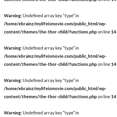
スティーヴン・H・ブラム
スティーヴン・J・ウルフ
Warning
: Undefined array key "type" in
スティーヴン・M・カッツ
スティーヴン・キング
/home/ebrainz/mylifeismovie.com/public_html/wp-
スティーヴン・グレアム
content/themes/the-thor-child/functions.php
on line
14
スティーヴン・コンラッド
スティーヴン・ザイリアン
スティーヴン・シフ
Warning
: Undefined array key "type" in
スティーヴン・シュナイダー
/home/ebrainz/mylifeismovie.com/public_html/wp-
スティーヴン・スピルバーグ
content/themes/the-thor-child/functions.php
on line
14
スティーヴン・ダンハム
Warning
: Undefined array key "type" in
スティーヴン・トボロウスキー
/home/ebrainz/mylifeismovie.com/public_html/wp-
スティーヴン・トラスク
スティーヴン・ハーフ
content/themes/the-thor-child/functions.php
on line
14
スティーヴン・バウアー
スティーヴン・バーコフ
Warning
: Undefined array key "type" in
スティーヴン・プリンス