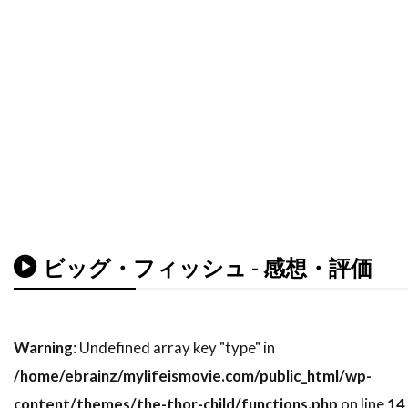
デヴィッド・ローゼンブルーム
デヴォーン・ニクソン
トゥアン・グエン
トッド・カーンズ
トッド・フィリップス
トッド・ブラック
トッド・ラムジー
トッド・リーバーマン
トッド・ルイーゾ
トニ・コレット
トニーノ・デリ・コリ
トニー・カラン
トニー・ギルロイ
トニー・シャルーブ
トニー・ジャー
トニー・スコット
トニー・トーマス
ビッグ・フィッシュ - 感想・評価
トニー・ビル
トニー・ピアース
トニー・モレーリ
トニー・ロンゴ
Warning
: Undefined array key "type" in
トビン・ベル
トビー・エメリッヒ
/home/ebrainz/mylifeismovie.com/public_html/wp-
トビー・ジョーンズ
トビー・マグワイア
content/themes/the-thor-child/functions.php
on line
14