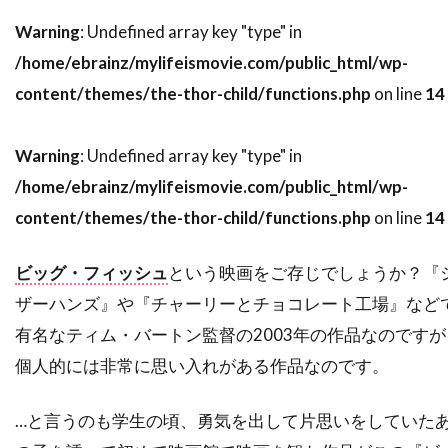
スティーヴ・ブシェミ
スティーヴ・メラー
Warning
: Undefined array key "type" in
スティーヴ・ローレンス
ステイシー・シェア
/home/ebrainz/mylifeismovie.com/public_html/wp-
content/themes/the-thor-child/functions.php
on line
14
ステパン・マーティローシアン
ステファヌ・メッツジェール
Warning
: Undefined array key "type" in
ステファーヌ・スペリ
ステュー・ライリー
/home/ebrainz/mylifeismovie.com/public_html/wp-
ステラン・スカルスガルド
content/themes/the-thor-child/functions.php
on line
14
スパイグラス・エンターテインメント
スパチャイ・シティアンポーンパン
ビッグ・フィッシュ
という映画をご存じでしょうか？『
スプレイグ・グレイデン
スペイン
ザーハンズ』や『チャーリーとチョコレート工場』など
スポーツ映画
スリム・サマービル
有名なティム・バートン監督の2003年の作品なのですが
個人的には非常に思い入れがある作品なのです。
スリラー映画
スワヴォミール・イジャック
スヴェン・ニクヴィスト
…と言うのも学生の頃、勇気を出して片思いをしていた
スーザン・カートソニス
スーザン・サランドン