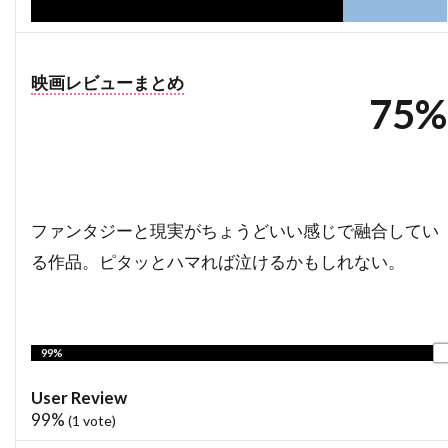
ハラルド・クローサー
ハリウッド・ピクチャーズ
映画レビューまとめ
ハリエット・サンソム・ハリス
75%
ハリス・ユーリン
ハリー
ハリー・イーデン
ハリー・ウォーターズ・Jr
ハリー・カーニッツ
ハリー・ギルバート
ファンタジーと現実がちょうどいい感じで融合してい
ハリー・ケイト・アイゼンバーグ
る作品。ピタッとハマれば泣けるかもしれない。
ハリー・ケラミダス
ハリー・コニック・Jr
ハリー・シーガル
ハリー・フット
ハリー・リーヴァウワー
ハル・ベリー
99%
ハル・ホルブルック
ハル・ヤマノウチ
User Review
ハロルド・フォルターメイヤー
99%
(
1
vote)
ハワード・W・コッチJr.