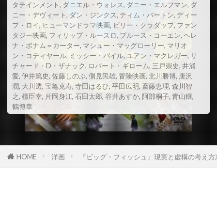
タテインメント
,
ダニエル・ウォレス
,
ダニー・エルフマン
,
ダ
スコット・Z・バーンズ
ニー・デヴィート
,
ダン・ジンクス
,
ティム・バートン
,
ディー
プ・ロイ
,
ヒューマンドラマ映画
,
ビリー・クラダップ
,
ファン
スコット・アレクサンダー
スコット・グレン
タジー映画
,
フィリップ・ルースロ
,
ブルース・コーエン
,
ヘレ
スコット・コルク
スコット・シェパード
ナ・ボナム＝カーター
,
マシュー・マッグローリー
,
マリオ
ン・コティヤール
,
ミッシー・パイル
,
ユアン・マクレガー
,
リ
スコット・シルヴァー
スコット・ジョプリン
チャード・D・ザナック
,
ロバート・ギローム
,
三戸崇史
,
井浦
愛
,
伊井篤史
スコット・トーマス
,
佐藤しのぶ
,
側見民雄
スコット・ノイスタッター
,
冒険映画
,
北川勝博
,
唐沢
潤
,
大川透
,
宝亀克寿
,
寺田はるひ
,
平田広明
,
斎藤恵理
,
森川智
スコット・バクラ
スコット・バドニック
之
,
檀臣幸
,
片岡身江
,
石田太郎
,
谷井あすか
,
阿部桐子
,
青山穣
,
鶴博幸
スコット・ヒックス
スコット・ムーア
スコット・リーヴス
スコット・ルーディン
スコット・ルーディン・プロダクションズ
HOME
洋画
『ビッグ・フィッシュ』現実と虚構の考え方
スサンネ・ビア
スサンネ・リンマン
スザンヌ・シェパード
スザンヌ・トッド
スタイルジャム
スタジオカナル
スタジオザウルス
スタジオユニ