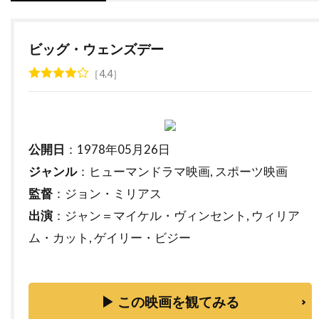
ダナ・ゴールドバーグ
ダニエラ・ヒメネス・カチョ
ビッグ・ウェンズデー
ダニエル・ウォレス
ダニエル・オートゥイユ
ダニエル・クレイグ
ダニエル・デュヴァル
4.4
ダニエル・トラヴィス
ダニエル・ファップ
ダニエル・ブリュール
ダニエル・マンデル
ダニエル・メイズ
ダニエル・ルピ
公開日
：1978年05月26日
ジャンル
：ヒューマンドラマ映画, スポーツ映画
ダニエル・レゼンデ
ダニー・ウォレス
監督
：ジョン・ミリアス
ダニー・エルフマン
ダニー・グローヴァー
出演
：ジャン＝マイケル・ヴィンセント, ウィリア
ダニー・デヴィート
ダニー・ヌッチ
ム・カット, ゲイリー・ビジー
ダニー・ホック
ダニー・ボイル
ダニー・マスターソン
ダニー・ロイド
ダビ・ガラルト
ダビ・ベルト
▶ この映画を観てみる
ダリウス・ウォルスキー
ダリル・ハンナ