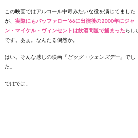
デイヴィッド・O・サックス
この映画ではアルコール中毒みたいな役を演じてました
が、
実際にもバッファロー’66に出演後の2000年にジャ
デイヴィッド・S・ウォード
ン・マイケル・ヴィンセントは飲酒問題で捕まった
らし
デイヴィッド・T・フレンドリー
です。あぁ。なんたる偶然か。
デイヴィッド・クレノン
デイヴィッド・グリブル
はい。そんな感じの映画『
ビッグ・ウェンズデー
』でし
デイヴィッド・ハッセルホフ
た。
デイヴィッド・フェンファー
ではでは。
デイヴィッド・フォスター
デイヴィッド・ホバーマン
デイヴィッド・マメット
デイヴィッド・レイ
デイヴ・グルーシン
デクスター・ゴードン
デクスター・フレッチャー
デデ・ガードナー
デニス・L・スチュワート