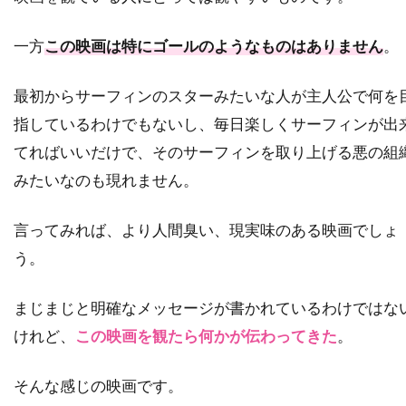
チャールズ・フライシャー
一方
この映画は特にゴールのようなものはありません
。
チャールズ・ブロンソン
チャールズ・ホイエス
チャールズ・マーティン・スミス
最初からサーフィンのスターみたいな人が主人公で何を
チャールズ・レイン
チャールズ・ロートン
指しているわけでもないし、毎日楽しくサーフィンが出
チュルパン・ハマートヴァ
チュ・ジンモ
てればいいだけで、そのサーフィンを取り上げる悪の組
チューズデイ・ウェルド
チリ
チン・ハン
みたいなのも現れません。
ツイッギー
ティエリー・ポトク
言ってみれば、より人間臭い、現実味のある映画でしょ
ティナ・マジョリーノ
ティミ・サーステッド
う。
ティム・アレン
ティム・グリフィン
ティム・ケルハー
ティム・ダットン
まじまじと明確なメッセージが書かれているわけではな
ティム・デ・ザーン
ティム・バートン
けれど、
この映画を観たら何かが伝わってきた
。
ティム・ビーヴァン
ティム・ポッター
そんな感じの映画です。
ティム・マシスン
ティム・マッキナリー