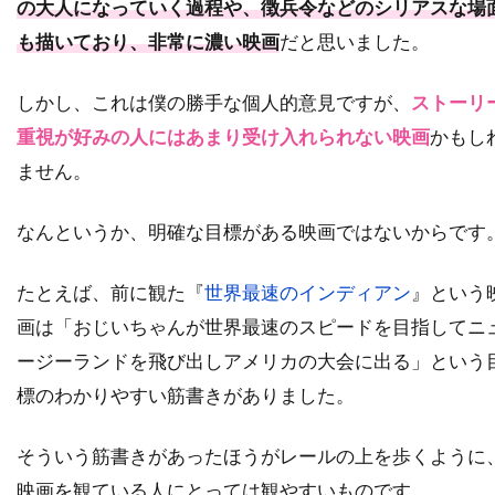
の大人になっていく過程や、徴兵令などのシリアスな場
チャタポン・パンタナアンクーン
も描いており、非常に濃い映画
だと思いました。
チャック・ロー
チャッド・クリスト
しかし、これは僕の勝手な個人的意見ですが、
ストーリ
チャド・ウィレット
チャド・オーマン
重視が好みの人にはあまり受け入れられない映画
かもし
チャド・リンドバーグ
チャン・ジェヨン
ません。
チャン・ソンベク
チャーリー・カウフマン
チャーリー・シーン
チャーリー・ホフハイマー
なんというか、明確な目標がある映画ではないからです
チャールズ・H・マグワイア
チャールズ・ウェッブ
たとえば、前に観た『
世界最速のインディアン
』という
画は「おじいちゃんが世界最速のスピードを目指してニ
チャールズ・グローディン
ージーランドを飛び出しアメリカの大会に出る」という
チャールズ・ゴードン
チャールズ・スコセッシ
標のわかりやすい筋書きがありました。
チャールズ・ダンス
チャールズ・ダーニング
チャールズ・ネイピア
チャールズ・ハナー
そういう筋書きがあったほうがレールの上を歩くように
チャールズ・ハラハン
映画を観ている人にとっては観やすいものです。