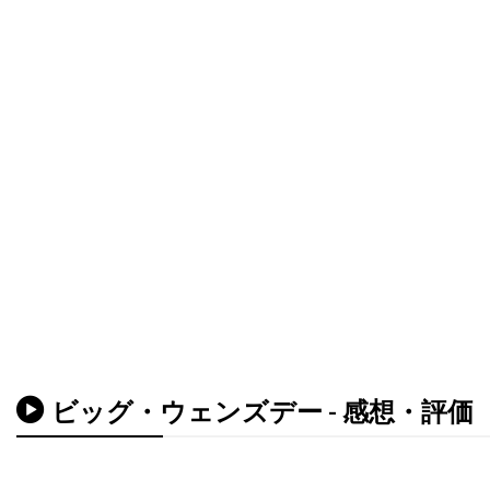
デニス・アーバーグバズ・フェイトシャンズ
デニス・ギャスナー
デニス・ファリーナ
デニス・リチャーズ
デニーズ・ディ・ノーヴィ
デニーズ・フェイ
デビッド・セルバーグ
デビッド・ドワイヤー
デビ・デリーベリー
デビ・メイザー
デビー・レイノルズ
デブラ・ニール＝フィッシャー
デブラ・ヘイワード
デボラ・ホッパー
デミアン・ビチル
デュール・ヒル
デューンエンターテインメント
デル・アンドリュース
デル・クローズ
ビッグ・ウェンズデー - 感想・評価
デレク・ギブソン
デレク・ミアーズ
デンゼル・ワシントン
デンマーク