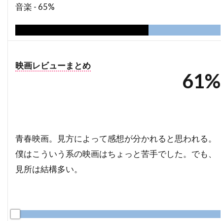
音楽 -
65%
ナイジェル・ストック
ナサニエル・パーカー
ナサニエル・メカリー
ナタウット・キッティクン
ナタリー・キャナーデイ
ナタリー・バイ
映画レビューまとめ
ナターシャ・ワートン
61%
ナチョ・ルイス・カピヤス
ナビル・サワラ
ナンシー・ウィルソン
ナンシー・オリバー
ナンシー・ジュヴォネン
ナンシー・レネハン
青春映画。見方によって感想が分かれると思われる。
ニコライ・コスター＝ワルドー
僕はこういう系の映画はちょっと苦手でした。でも、
ニコラス・カザン
ニコラス・ケイジ
見所は結構多い。
ニコラス・ストーラー
ニコラス・デ・トス
ニコラス・ピレッジ
ニコラ・ジロー
ニコラ・デュヴァル・アダソフスキ
0