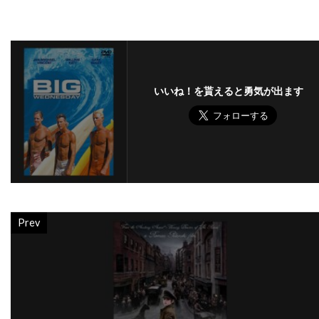
バーバラ・ハーシー
バーバラ・ヘイル
バーバラ・ベル・ゲデス
バーリン・ブリスタイン
パク・チア
パコ・フェメニア
パコ・プラサ
いいね！を貰えると勇気が出ます
パシフィックウェスタン
パシフィック・データ・イメージズ
パシフィック・データー・イメージズ
パット・ウェルシュ
パット・ロマーノ
パテ
パティ・ダーバンヴィル
パディ・コンシダイン
Prev
パトリシア・クラークソン
パトリシア・ヒッチコック
パトリシア・ヒーリー
パトリシア・ベルチャー
パトリック・アンデション