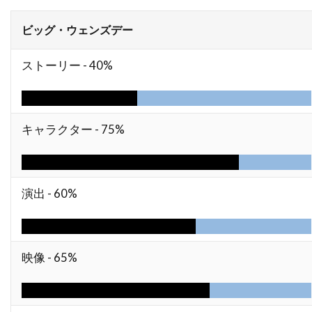
ドミニク・ボヴ
ドミニク・マーカス
ビッグ・ウェンズデー
ドミニク・ロワゾー
ドラゴン・フィルム
ドリアン・リガル＝アンスー
ストーリー -
40%
ドリュー・バリモア
ドリーマ・ウォーカー
ドリームワークス
ドレア・ド・マッテオ
キャラクター -
75%
ドロシー・オーフィエロ
ドロテ・ブリエール・メリット
ドワイヤー・ブラウン
ドン・G・キャンベル
演出 -
60%
ドン・カルファ
ドン・シンプソン
ドン・ジマーマン
ドン・チードル
ドン・バージェス
ドン・マーフィ
映像 -
65%
ドン・リックルズ
ドーナル・グリーソン
ナイジェル・ウィロウビー