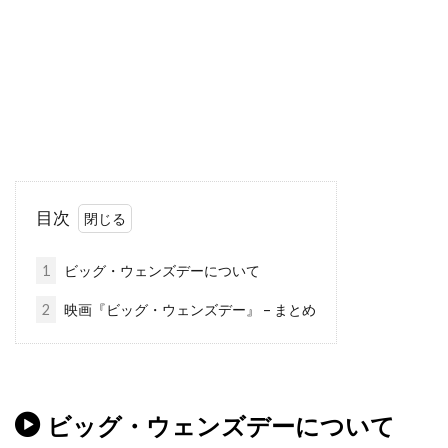
タルラ・ライリー
タンディ・ニュートン
ターキン・パック
ターマン＝フォスター・カンパニー
ダイアナ・バーリングトン
ダイアナ・ラスバン
ダイアン・アボット
ダイアン・ウィースト
ダイアン・キャノン
ダイアン・キートン
ダイアン・クルーガー
ダイアン・ジョンソン
目次
ダイアン・ラッド
ダイアン・レイン
1
ビッグ・ウェンズデーについて
ダグラス・ウィック
ダグラス・クライズ
2
映画『ビッグ・ウェンズデー』 – まとめ
ダグラス・ミルサム
ダグ・エメット
ダグ・リーマン
ダコタ・ゴヨ
ダスティン・イングラム
ダスティン・ホフマン
ダッシュ・ミホク
ダナ・アイヴィ
ビッグ・ウェンズデーについて