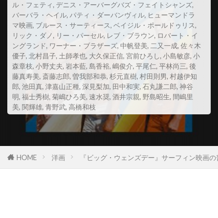
ル・フェティ
,
デニス・アーバーグバズ・フェイトシャンズ
,
スコット・Z・バーンズ
バーバラ・ヘイル
,
パティ・ダーバンヴィル
,
ヒューマンドラ
マ映画
,
ブルース・サーティース
,
ベイジル・ポールドゥリス
,
スコット・アレクサンダー
スコット・グレン
リック・ダノ
,
リー・パーセル
,
レブ・ブラウン
,
ロバート・イ
スコット・コルク
スコット・シェパード
ングランド
,
ワーナー・ブラザーズ
,
中帆登美
,
二又一成
,
佐々木
優子
,
北村昌子
,
土師孝也
,
大久保正信
,
宮前ひろし
,
小島敏彦
,
小
スコット・シルヴァー
スコット・ジョプリン
森章枝
,
小野丈夫
,
岩本藍
,
島香裕
,
嶋俊介
,
平尾仁
,
平林尚三
,
後
藤真寿美
スコット・トーマス
,
斎藤志郎
,
曽我部和恭
,
杉元直樹
スコット・ノイスタッター
,
村田則男
,
村越伊知
郎
,
池田真
,
津嘉山正種
,
深見梨加
,
田中和実
,
石丸謙二郎
,
神谷
スコット・バクラ
スコット・バドニック
明
,
福士秀樹
,
菊嶋ひろ美
,
速水奨
,
酒井宗親
,
野島昭生
,
間嶋里
美
,
関輝雄
,
青野武
,
高橋和枝
スコット・ヒックス
スコット・ムーア
スコット・リーヴス
スコット・ルーディン
スコット・ルーディン・プロダクションズ
HOME
洋画
『ビッグ・ウェンズデー』サーフィン映画の
スサンネ・ビア
スサンネ・リンマン
スザンヌ・シェパード
スザンヌ・トッド
スタイルジャム
スタジオカナル
スタジオザウルス
スタジオユニ