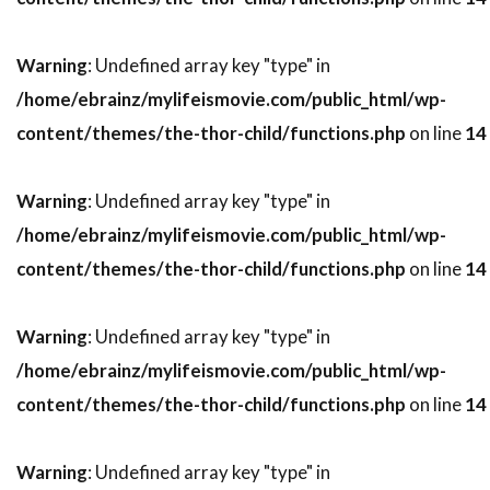
スティーヴン・H・ブラム
スティーヴン・J・ウルフ
Warning
: Undefined array key "type" in
スティーヴン・M・カッツ
スティーヴン・キング
/home/ebrainz/mylifeismovie.com/public_html/wp-
スティーヴン・グレアム
content/themes/the-thor-child/functions.php
on line
14
スティーヴン・コンラッド
スティーヴン・ザイリアン
スティーヴン・シフ
Warning
: Undefined array key "type" in
スティーヴン・シュナイダー
/home/ebrainz/mylifeismovie.com/public_html/wp-
スティーヴン・スピルバーグ
content/themes/the-thor-child/functions.php
on line
14
スティーヴン・ダンハム
Warning
: Undefined array key "type" in
スティーヴン・トボロウスキー
/home/ebrainz/mylifeismovie.com/public_html/wp-
スティーヴン・トラスク
スティーヴン・ハーフ
content/themes/the-thor-child/functions.php
on line
14
スティーヴン・バウアー
スティーヴン・バーコフ
Warning
: Undefined array key "type" in
スティーヴン・プリンス