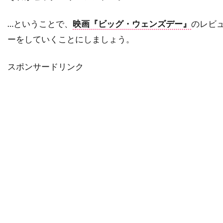
ソニー・ピクチャーズ・エンタテインメント
…ということで、
映画『ビッグ・ウェンズデー』
のレビ
ソニー・ピクチャーズ・クラシックス
ーをしていくことにしましょう。
ソフィア・コッポラ
ソフィ・ウー
ソフィー・モンク
スポンサードリンク
ソムサック・デーチャラタナプラスート
ソレーヌ・ビアシュ
ソール・スタイン
ゾーイ・サルダナ
タイ
タイ=リー・リー
タイラー・メイン
タイロン・パワー
タイ・バレル
タカヨ・フィッシャー
タク・フジモト
タッカー・トゥーリー
タッチストーン・ピクチャーズ
タナット・スンシン
タマラ・バークモー
タマラ・プランク
タラ・フィッツジェラルド