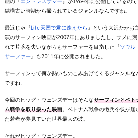
画の『
エンドレスサマー
』が1964年に公開しているので
スーザン・ミスナー
スーザン・モントフォード
結構古い時期から撮られているジャンルなんですね。
スーザン・ワトキンス
スージー・エイミス
スージー・カーツ
スー・アームストロング
最近じゃ『
Life 天国で君に逢えたら
』という大沢たかお
演のサーフィン映画が2007年にありましたし、サメに襲
ズハイル・ハダド
ズラッコ・ブリッチ
れて片腕を失いながらもサーファーを目指した『
ソウル
ズーイー・デシャネル
セシリー・キャロル
サーファー
』も2011年に公開されました。
セス・アーネット
セス・ローゲン
セリア・D・コスタス
セルジオ・アグェーロ
サーフィンって何か熱いものこみあげてくるジャンルな
セルジュ・マーリン
ですね。
セルジョ・ビーニ・ブストリッチ
今回のビッグ・ウェンズデーはそんな
サーフィンとベト
セルマ・スクーンメイカー
ム戦争を取り扱った映画
。ベトナム戦争の徴兵令状が届
セントロポリス・エンターテインメント
た若者が夢見ていた世界最大の波。
ソウル・ゼインツ
ソニー・ピクチャーズ
ソニー・ピクチャーズ エンタテインメント
それがビッグ・ウェンズデー。