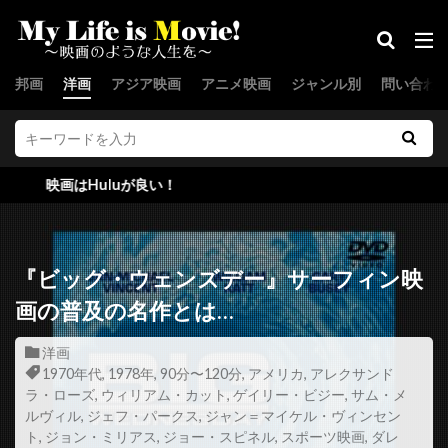
ジョー・スピネル
ジョー・セネカ
ジョー・ターケル
ジョー・ドレイク
邦画
洋画
アジア映画
アニメ映画
ジャンル別
問い合わ
ジョー・パントリアーノ
ジョー・ピトカ
ジョー・フラハティ
ジョー・プレスティア
ジョー・プロスペロ
ジョー・ペシ
Huluが良い！
ジョー・マンガニエロ
ジョー・モートン
ジョー・ユーラ
ジョー・ランフト
ジョー・ロー・トルグリオ
ジリアン・ハンナ
『ビッグ・ウェンズデー』サーフィン映
ジル・バローニ
ジーナ・マッキー
画の普及の名作とは…
スウェーデン
スカイダンス・プロダクションズ
洋画
スカンヤー・ウォンサターバット
1970年代
,
1978年
,
90分〜120分
,
アメリカ
,
アレクサンド
ラ・ローズ
,
ウィリアム・カット
,
ゲイリー・ビジー
,
サム・メ
スカーレット・ヨハンソン
スキップ・ウッズ
ルヴィル
,
ジェフ・パークス
,
ジャン＝マイケル・ヴィンセン
スキャットマン・クローザース
スクエア・ペグ
ト
,
ジョン・ミリアス
,
ジョー・スピネル
,
スポーツ映画
,
ダレ