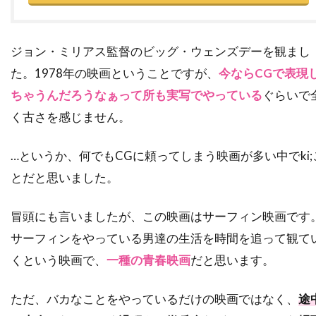
ダレル・フェティ
ダンカン・ケンワーシー
ダンカン・ジョーンズ
ダン・エイクロイド
ジョン・ミリアス監督のビッグ・ウェンズデーを観まし
ダン・オバノン
ダン・カステラネタ
た。1978年の映画ということですが、
今ならCGで表現
ダン・ギルロイ
ダン・コルスルッド
ちゃうんだろうなぁって所も実写でやっている
ぐらいで
く古さを感じません。
ダン・ゴールドバーグ
ダン・ジョフレ
ダン・ジンクス
ダン・ヘダヤ
…というか、何でもCGに頼ってしまう映画が多い中でki;
ダン・マクダーモット
ダン・リン
とだと思いました。
ダークウッド・プロダクションズ
ダーモット・クロウリー
冒頭にも言いましたが、この映画はサーフィン映画です
ダーレン・アロノフスキー
チェコ
サーフィンをやっている男達の生活を時間を追って観て
くという映画で、
一種の青春映画
だと思います。
チェッキ・ゴーリ
チェ・ジョンホ
チェータウット・ワチャラクン
チタ・リヴェラ
ただ、バカなことをやっているだけの映画ではなく、
途
チャカ・カーン
チャズ・パルミンテリ