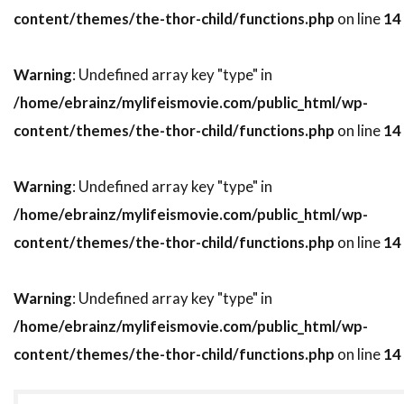
content/themes/the-thor-child/functions.php
on line
14
トライスター・ピクチャーズ
トライマーク・ピクチャーズ
Warning
: Undefined array key "type" in
トランスフォーマー
/home/ebrainz/mylifeismovie.com/public_html/wp-
トラヴィス・アダム・ライト
content/themes/the-thor-child/functions.php
on line
14
トリート・ウィリアムズ
トリーヌ・ディルホム
トルネード・フィルム
トルーディ・スタイラー
Warning
: Undefined array key "type" in
トレイシー・ウォルター
トレバー・モーガン
/home/ebrainz/mylifeismovie.com/public_html/wp-
content/themes/the-thor-child/functions.php
on line
14
トレヴァ・エチエンヌ
トレヴァー・ジョーンズ
トータス松本（ウルフルズ）
Warning
: Undefined array key "type" in
トーマス・F・ウィルソン
/home/ebrainz/mylifeismovie.com/public_html/wp-
トーマス・G・ウェイツ
トーマス・M・ハーメル
content/themes/the-thor-child/functions.php
on line
14
トーマス・アラナ
トーマス・アルフレッドソン
トーマス・キニーリー
トーマス・コパッチ