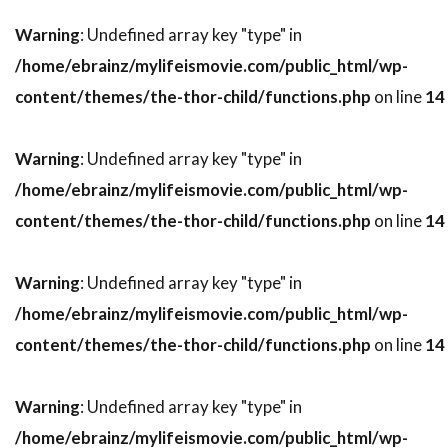
トビー・レグボ
トマス・ワンダー
Warning
: Undefined array key "type" in
トマ・ソリヴェレ
トミー・ウィルコラ
/home/ebrainz/mylifeismovie.com/public_html/wp-
トム・アダムス
トム・ウィルキンソン
content/themes/the-thor-child/functions.php
on line
14
トム・ギャロップ
トム・クルーズ
トム・グアリー
トム・サイズモア
Warning
: Undefined array key "type" in
トム・サンダース
トム・シックス
/home/ebrainz/mylifeismovie.com/public_html/wp-
トム・シャドヤック
トム・シュルマン
content/themes/the-thor-child/functions.php
on line
14
トム・スケリット
トム・スターン
トム・ノーブル
トム・ハンクス
Warning
: Undefined array key "type" in
トム・ハーディ
トム・フォックス
/home/ebrainz/mylifeismovie.com/public_html/wp-
トム・ヘルモア
トム・ベレンジャー
content/themes/the-thor-child/functions.php
on line
14
トム・マシューズ
トム・マッカーシー
Warning
: Undefined array key "type" in
トム・マッゴーワン
トム・リース・ファレル
/home/ebrainz/mylifeismovie.com/public_html/wp-
トム・ロルフ
トム・ヴォーン
トライスター