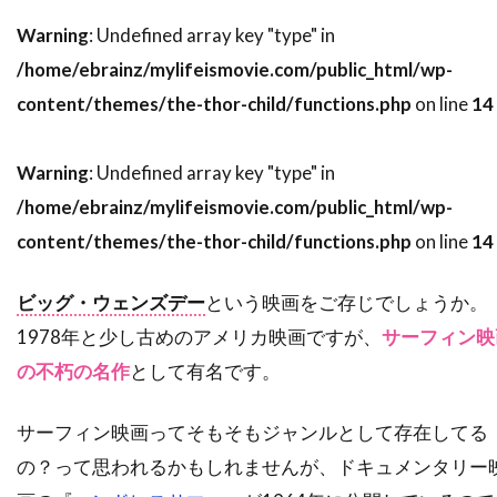
スティーヴ・ブシェミ
スティーヴ・メラー
Warning
: Undefined array key "type" in
スティーヴ・ローレンス
ステイシー・シェア
/home/ebrainz/mylifeismovie.com/public_html/wp-
content/themes/the-thor-child/functions.php
on line
14
ステパン・マーティローシアン
ステファヌ・メッツジェール
Warning
: Undefined array key "type" in
ステファーヌ・スペリ
ステュー・ライリー
/home/ebrainz/mylifeismovie.com/public_html/wp-
ステラン・スカルスガルド
content/themes/the-thor-child/functions.php
on line
14
スパイグラス・エンターテインメント
スパチャイ・シティアンポーンパン
ビッグ・ウェンズデー
という映画をご存じでしょうか。
スプレイグ・グレイデン
スペイン
1978年と少し古めのアメリカ映画ですが、
サーフィン映
スポーツ映画
スリム・サマービル
の不朽の名作
として有名です。
スリラー映画
スワヴォミール・イジャック
サーフィン映画ってそもそもジャンルとして存在してる
スヴェン・ニクヴィスト
の？って思われるかもしれませんが、ドキュメンタリー
スーザン・カートソニス
スーザン・サランドン