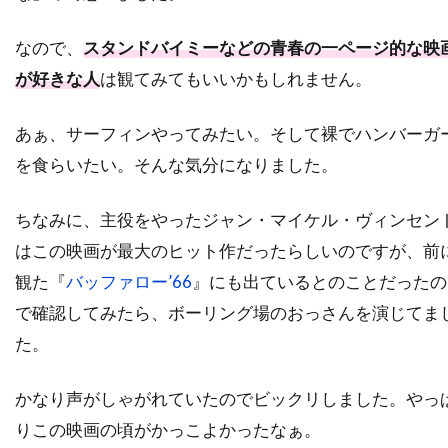
ディック・ヴァン・ダイク
ディディエ・オアロ
ディナ・フォックス
ディノ・ヨンサーテル
なので、
スタンドバイミーなどの青春の一ページ的な映
ディミトラ・アーリス
が好きな人
は観てみてもいいかもしれません。
ディミトリ・ティオムキン
あぁ、サーフィンやってみたい。そして裸でハンバーガ
ディメンション・フィルムズ
を食らいたい。そんな気分になりました。
ディラン・カスマン
ディリープ・ラオ
ディーター・ラーザー
ディープ・ロイ
ちなみに、主役をやったジャン・マイケル・ヴィンセン
ディーン・カンディ
ディーン・ジマーマン
はこの映画が最大のヒット作だったらしいのですが、前
ディーン・ジョーガリス
ディーン・セムラー
観た『
バッファロー’66
』にも出ているとのことだったの
で確認してみたら、ボーリング場のおっさんを演じてま
ディー・ウォレス
デイキン・マシューズ
た。
デイドレ・グッドウィン
デイナ・E・グローバーマン
デイブ・シェリダン
かなり声がしゃがれていたのでビックリしました。やっ
デイヴィッド
デイヴィッド・L・ブシェル
りこの映画の頃がかっこよかったなぁ。
デイヴィッド・L・ランダー