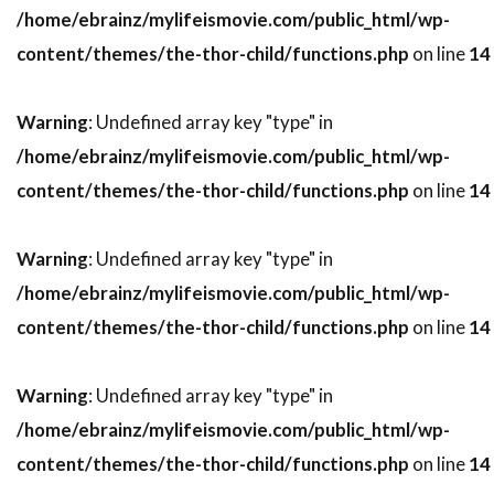
デヴィッド・ローゼンブルーム
/home/ebrainz/mylifeismovie.com/public_html/wp-
デヴォーン・ニクソン
トゥアン・グエン
content/themes/the-thor-child/functions.php
on line
14
トッド・カーンズ
トッド・フィリップス
Warning
: Undefined array key "type" in
トッド・ブラック
トッド・ラムジー
/home/ebrainz/mylifeismovie.com/public_html/wp-
トッド・リーバーマン
トッド・ルイーゾ
content/themes/the-thor-child/functions.php
on line
14
トニ・コレット
トニーノ・デリ・コリ
トニー・カラン
トニー・ギルロイ
Warning
: Undefined array key "type" in
トニー・シャルーブ
トニー・ジャー
/home/ebrainz/mylifeismovie.com/public_html/wp-
トニー・スコット
トニー・トーマス
content/themes/the-thor-child/functions.php
on line
14
トニー・ビル
トニー・ピアース
トニー・モレーリ
トニー・ロンゴ
Warning
: Undefined array key "type" in
トビン・ベル
トビー・エメリッヒ
/home/ebrainz/mylifeismovie.com/public_html/wp-
トビー・ジョーンズ
トビー・マグワイア
content/themes/the-thor-child/functions.php
on line
14