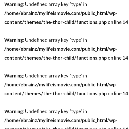
Warning
: Undefined array key "type" in
デヴィッド・O・ラッセル
/home/ebrainz/mylifeismovie.com/public_html/wp-
デヴィッド・S・ウォード
デヴィッド・アルパー
content/themes/the-thor-child/functions.php
on line
14
デヴィッド・アーノルド
デヴィッド・ウォーショフスキー
Warning
: Undefined array key "type" in
デヴィッド・エリソン
/home/ebrainz/mylifeismovie.com/public_html/wp-
デヴィッド・オグデン・スティアーズ
content/themes/the-thor-child/functions.php
on line
14
デヴィッド・ガイラー
デヴィッド・キタイ
デヴィッド・キュービット
Warning
: Undefined array key "type" in
/home/ebrainz/mylifeismovie.com/public_html/wp-
デヴィッド・クリンツマン
content/themes/the-thor-child/functions.php
on line
14
デヴィッド・クリーゲル
デヴィッド・クロス
デヴィッド・ケックナー
デヴィッド・コープ
Warning
: Undefined array key "type" in
デヴィッド・シャラム
デヴィッド・ジェンセン
/home/ebrainz/mylifeismovie.com/public_html/wp-
デヴィッド・ジュリアン