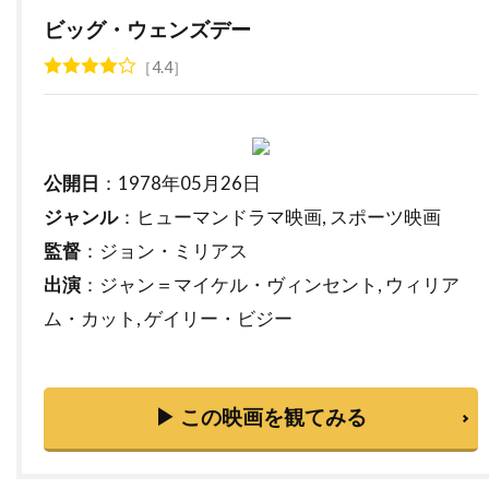
ビッグ・ウェンズデー
トーマス・サングスター
トーマス・ジェーン
トーマス・タル
トーマス・フォン・プレムセン
4.4
トーマス・マッカーシー
トーマス・マン
トーマス・ミッチェル
トーマス・レノン
ドイツ
ドゥニ・ヴィルヌーヴ
公開日
：1978年05月26日
ドディ・ドーン
ドナルド・J・リー・Jr
ジャンル
：ヒューマンドラマ映画, スポーツ映画
監督
：ジョン・ミリアス
ドナルド・サザーランド
出演
：ジャン＝マイケル・ヴィンセント, ウィリア
ドナルド・ダック・ダン
ドナルド・フュリラブ
ム・カット, ゲイリー・ビジー
ドナルド・プレザンス
ドナルド・モファット
ドナ・ジグリオッティ
ドナ・リード
ドニ・ルダン
ドニー・ウォルバーグ
▶ この映画を観てみる
ドノヴァン・スコット
ドミニク・ウェスト
ドミニク・セナ
ドミニク・ピノン