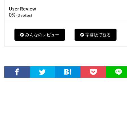
.
ニコラ・ピオヴァーニ
ニコレッタ・ブラスキ
0
User Review
%
ニコール・キッドマン
ニコール・デボアー
0%
(
0
votes)
ニッキー・グァダーニ
ニッキー・ブロンスキー
ニック・ウェクスラー
ニック・シェンク
みんなのレビュー
字幕版で観る
ニック・フロスト
ニック・マクリーン
ニック・ムーア
ニック・ラウド
ニック・ロッドウェル
ニュージャパンフィルム
ニュージーランド
ニュートン・トーマス・サイジェル
ニュー・ライン・シネマ
ニラ・パーク
ニーナ・ジェイコブソン
ニール・H・モリッツ
ニール・カントン
ニール・トラヴィス
ニール・マクドノー
ニール・ミラー