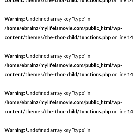
content/themes/the-thor-child/functions.php
on line
14
デヴィッド・ジョハンソン
デヴィッド・ストラザーン
デヴィッド・トーン
Warning
: Undefined array key "type" in
デヴィッド・ニコルズ
/home/ebrainz/mylifeismovie.com/public_html/wp-
デヴィッド・ハイド・ピアース
content/themes/the-thor-child/functions.php
on line
14
デヴィッド・ハイマン
デヴィッド・ヒューレット
Warning
: Undefined array key "type" in
/home/ebrainz/mylifeismovie.com/public_html/wp-
デヴィッド・フォスター・プロダクションズ
content/themes/the-thor-child/functions.php
on line
14
デヴィッド・ブレナー
デヴィッド・ブロッカー
デヴィッド・ブロークマン
Warning
: Undefined array key "type" in
デヴィッド・ベニオフ
デヴィッド・マギー
/home/ebrainz/mylifeismovie.com/public_html/wp-
デヴィッド・マッカラム
デヴィッド・モリッツ
content/themes/the-thor-child/functions.php
on line
14
デヴィッド・モース
デヴィッド・ヨハンセン
デヴィッド・リード
Warning
: Undefined array key "type" in