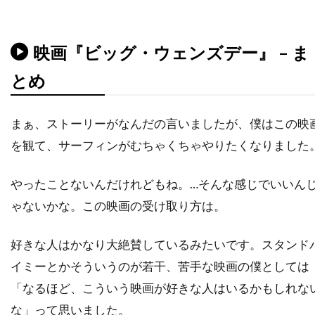
ティム・マッグロウ
ティム・ムーア
ティム・モーリス＝ジョーンズ
映画『ビッグ・ウェンズデー』 – ま
ティム・レフマン
ティム・ロス
とめ
ティム・ロビンス
ティモシー・M・ボーン
ティモシー・ハリス
まぁ、ストーリーがなんだの言いましたが、僕はこの映
ティモシー・バスフィールド
ティル・キーヴェ
を観て、サーフィンがむちゃくちゃやりたくなりました
ティ・ジョイ
テイラー・ギア
テイラー・ギルバート
テイ・ディグス
やったことないんだけれどもね。…そんな感じでいいん
テッサ・ロス
テッド・ライミ
ゃないかな。この映画の受け取り方は。
テディ・カステルッチ
テディ・ジー
好きな人はかなり大絶賛しているみたいです。スタンド
テリー・ガー
テレビマンユニオン
イミーとかそういうのが若干、苦手な映画の僕としては
テレビ東京
テレンス・スタンプ
「なるほど、こういう映画が好きな人はいるかもしれな
ディオン・ビーブ
ディック・ミラー
な」って思いました。