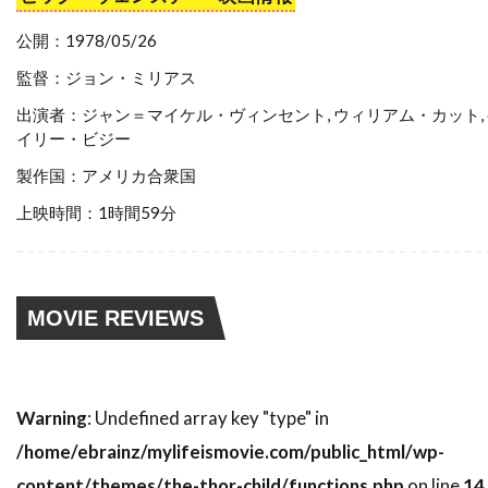
スティーブン・ゴールドステイン
公開：1978/05/26
スティーブン・ザイリアン
監督：ジョン・ミリアス
スティーブン・シャイラー
出演者：ジャン＝マイケル・ヴィンセント, ウィリアム・カット,
スティーブン・スピルバーグ
イリー・ビジー
スティーブン・トンプキンソン
製作国：アメリカ合衆国
スティーブン・フォード
上映時間：1時間59分
スティーブン・マクハーティ
スティーブン・ライト
スティーブ・アボット
スティーブ・アンティン
MOVIE REVIEWS
スティーブ・クロッパー
スティーブ・ビズリー
スティーブ・マックイーン
Warning
: Undefined array key "type" in
スティーヴン・B・ポスター
/home/ebrainz/mylifeismovie.com/public_html/wp-
スティーヴン・E・リフキン
content/themes/the-thor-child/functions.php
on line
14