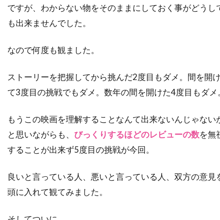
ダナ・ゴールドバーグ
ですが、わからない物をそのままにしておく事がどうし
ダニエラ・ヒメネス・カチョ
も出来ませんでした。
ダニエル・ウォレス
ダニエル・オートゥイユ
なので何度も観ました。
ダニエル・クレイグ
ダニエル・デュヴァル
ダニエル・トラヴィス
ダニエル・ファップ
ストーリーを把握してから挑んだ2度目もダメ。間を開
ダニエル・ブリュール
ダニエル・マンデル
て3度目の挑戦でもダメ。数年の間を開けた4度目もダメ
ダニエル・メイズ
ダニエル・ルピ
ダニエル・レゼンデ
ダニー・ウォレス
もうこの映画を理解することなんて出来ないんじゃない
と思いながらも、
びっくりするほどのレビューの数
を無
ダニー・エルフマン
ダニー・グローヴァー
することが出来ず5度目の挑戦が今回。
ダニー・デヴィート
ダニー・ヌッチ
ダニー・ホック
ダニー・ボイル
良いと言っている人、悪いと言っている人、双方の意見
ダニー・マスターソン
ダニー・ロイド
頭に入れて観てみました。
ダビ・ガラルト
ダビ・ベルト
ダリウス・ウォルスキー
ダリル・ハンナ
そしてついに。