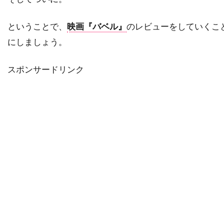
ダレル・フェティ
ダンカン・ケンワーシー
ということで、
映画『バベル』
のレビューをしていくこ
ダンカン・ジョーンズ
ダン・エイクロイド
にしましょう。
ダン・オバノン
ダン・カステラネタ
ダン・ギルロイ
ダン・コルスルッド
スポンサードリンク
ダン・ゴールドバーグ
ダン・ジョフレ
ダン・ジンクス
ダン・ヘダヤ
ダン・マクダーモット
ダン・リン
ダークウッド・プロダクションズ
ダーモット・クロウリー
ダーレン・アロノフスキー
チェコ
チェッキ・ゴーリ
チェ・ジョンホ
チェータウット・ワチャラクン
チタ・リヴェラ
チャカ・カーン
チャズ・パルミンテリ