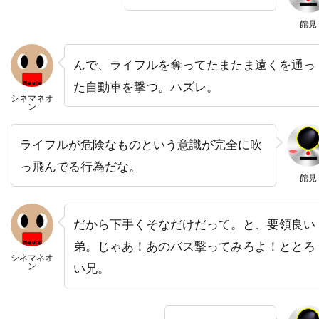
バズマーク・プロダクションズ
バズ・ラーマン
館見
バック・ヘンリー
バディ・ジョンソン
バトル・デイヴィス
バド・カー
んで、ライフルを奪ってたまたま遠くを通っ
バヤ・ベラル
バリー・M・オズボーン
た自動車を撃つ。ハズレ。
シネマネオ
ン
バリー・ケンプ
バリー・ゴールドバーグ
バリー・タブ
バリー・ネルソン
ライフルが危険なものという意識が完全に吹
バリー・ペッパー
バリー・メンデル
っ飛んでる行為だな。
館見
バルトーク・ベーラ
バンダイビジュアル
バージニア・グレッグ
バートン・ギリアム
だから下手くそなだけだって。と、要領良い
バート・ランカスター
バート・レムゼン
弟。じゃあ！あのバス撃ってみろよ！ととろ
バーナード・ハーマン
バーナード・ベリュー
シネマネオ
ン
い兄。
バーニー・クラーク
バーニー・ピリング[1]
バーバラ・ギャリック
バーバラ・デフィーナ