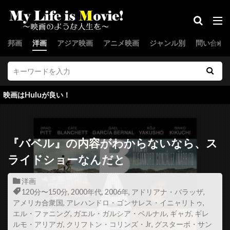
ジョー・スピネル
ジョー・セネカ
ジョー・ターケル
ジョー・ドレイク
邦画
洋画
アジア映画
アニメ映画
ジャンル別
問い合わ
ジョー・パントリアーノ
ジョー・ピトカ
ジョー・フラハティ
ジョー・プレスティア
ジョー・プロスペロ
ジョー・ペシ
uが良い！
ジョー・マンガニエロ
ジョー・モートン
ジョー・ユーラ
ジョー・ランフト
ジョー・ロー・トルグリオ
ジリアン・ハンナ
『バベル』の内容がわからないなら、ス
ジル・バローニ
ジーナ・マッキー
ライドショーなんだと
スウェーデン
スカイダンス・プロダクションズ
洋画
スカンヤー・ウォンサターバット
120分〜150分
,
2000年代
,
2006年
,
アドリアナ・バラッザ
,
アメリカ合衆国
,
アレハンドロ・ゴンサレス・イニャリトゥ
,
スカーレット・ヨハンソン
スキップ・ウッズ
エル・ファニング
,
ガエル・ガルシア・ベルナル
,
ギャガ
,
ギレ
スキャットマン・クローザース
スクエア・ペグ
ルモ・アリアガ
,
クリフトン・コリンズ・Jr
,
グスターボ・サン