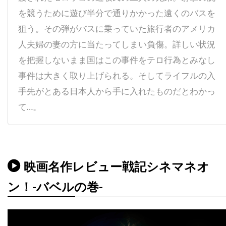
ディック・ヴァン・ダイク
ディディエ・オアロ
を競うために遊び半分で通りかかった遠くのバスを
ディナ・フォックス
ディノ・ヨンサーテル
狙う。その弾がバスに乗っていた旅行者のアメリカ
ディミトラ・アーリス
人夫婦の妻の方に当たってしまい負傷。詳しい状況
ディミトリ・ティオムキン
を把握しないまま国はこの事件をテロ行為とみなし
ディメンション・フィルムズ
事件は大きく取り上げられる。そしてライフルの入
ディラン・カスマン
ディリープ・ラオ
手先がとある日本人から手に入れたものだとわかっ
ディーター・ラーザー
ディープ・ロイ
て…。
ディーン・カンディ
ディーン・ジマーマン
ディーン・ジョーガリス
ディーン・セムラー
ディー・ウォレス
デイキン・マシューズ
映画名作レビュー戦記シネマネオ
デイドレ・グッドウィン
ン！-バベルの巻-
デイナ・E・グローバーマン
デイブ・シェリダン
デイヴィッド
デイヴィッド・L・ブシェル
デイヴィッド・L・ランダー