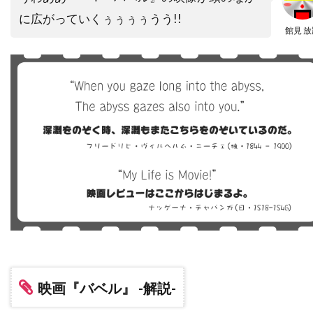
トビー・レグボ
トマス・ワンダー
に広がっていくぅぅぅぅうう!!
トマ・ソリヴェレ
トミー・ウィルコラ
館見 放
トム・アダムス
トム・ウィルキンソン
トム・ギャロップ
トム・クルーズ
トム・グアリー
トム・サイズモア
トム・サンダース
トム・シックス
トム・シャドヤック
トム・シュルマン
トム・スケリット
トム・スターン
トム・ノーブル
トム・ハンクス
トム・ハーディ
トム・フォックス
トム・ヘルモア
トム・ベレンジャー
トム・マシューズ
トム・マッカーシー
映画『バベル』 -解説-
トム・マッゴーワン
トム・リース・ファレル
トム・ロルフ
トム・ヴォーン
トライスター