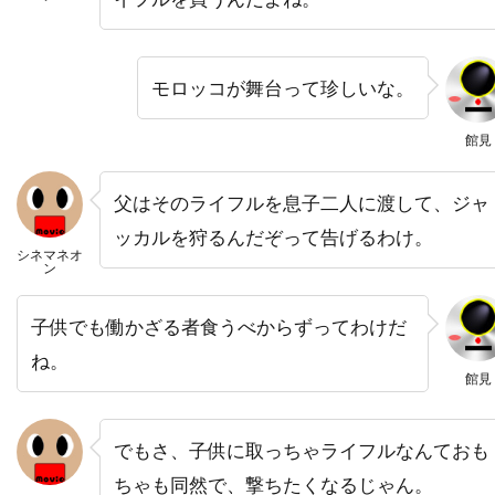
ニコラ・ピオヴァーニ
ニコレッタ・ブラスキ
ニコール・キッドマン
ニコール・デボアー
ニッキー・グァダーニ
ニッキー・ブロンスキー
モロッコが舞台って珍しいな。
ニック・ウェクスラー
ニック・シェンク
館見
ニック・フロスト
ニック・マクリーン
ニック・ムーア
ニック・ラウド
父はそのライフルを息子二人に渡して、ジャ
ニック・ロッドウェル
ニュージャパンフィルム
ッカルを狩るんだぞって告げるわけ。
シネマネオ
ン
ニュージーランド
ニュートン・トーマス・サイジェル
子供でも働かざる者食うべからずってわけだ
ニュー・ライン・シネマ
ニラ・パーク
ね。
館見
ニーナ・ジェイコブソン
ニール・H・モリッツ
ニール・カントン
ニール・トラヴィス
でもさ、子供に取っちゃライフルなんておも
ニール・マクドノー
ニール・ミラー
ちゃも同然で、撃ちたくなるじゃん。