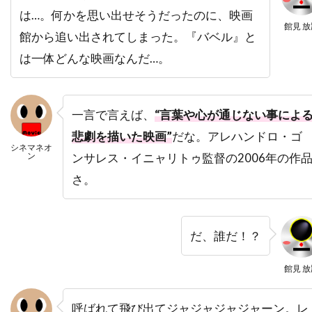
は…。何かを思い出せそうだったのに、映画
デヴィッド・O・ラッセル
館見 放
館から追い出されてしまった。『バベル』と
デヴィッド・S・ウォード
デヴィッド・アルパー
は一体どんな映画なんだ…。
デヴィッド・アーノルド
デヴィッド・ウォーショフスキー
デヴィッド・エリソン
一言で言えば、
“言葉や心が通じない事によ
デヴィッド・オグデン・スティアーズ
悲劇を描いた映画”
だな。アレハンドロ・ゴ
シネマネオ
デヴィッド・ガイラー
デヴィッド・キタイ
ン
ンサレス・イニャリトゥ監督の2006年の作
さ。
デヴィッド・キュービット
デヴィッド・クリンツマン
デヴィッド・クリーゲル
デヴィッド・クロス
だ、誰だ！？
デヴィッド・ケックナー
デヴィッド・コープ
館見 放
デヴィッド・シャラム
デヴィッド・ジェンセン
デヴィッド・ジュリアン
呼ばれて飛び出てジャジャジャジャーン。レ