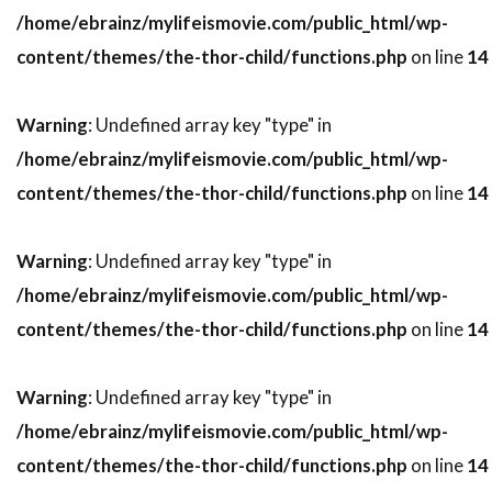
/home/ebrainz/mylifeismovie.com/public_html/wp-
スティーヴ・ブシェミ
スティーヴ・メラー
content/themes/the-thor-child/functions.php
on line
14
スティーヴ・ローレンス
ステイシー・シェア
ステパン・マーティローシアン
Warning
: Undefined array key "type" in
ステファヌ・メッツジェール
/home/ebrainz/mylifeismovie.com/public_html/wp-
ステファーヌ・スペリ
ステュー・ライリー
content/themes/the-thor-child/functions.php
on line
14
ステラン・スカルスガルド
スパイグラス・エンターテインメント
Warning
: Undefined array key "type" in
スパチャイ・シティアンポーンパン
/home/ebrainz/mylifeismovie.com/public_html/wp-
スプレイグ・グレイデン
スペイン
content/themes/the-thor-child/functions.php
on line
14
スポーツ映画
スリム・サマービル
Warning
: Undefined array key "type" in
スリラー映画
スワヴォミール・イジャック
/home/ebrainz/mylifeismovie.com/public_html/wp-
スヴェン・ニクヴィスト
content/themes/the-thor-child/functions.php
on line
14
スーザン・カートソニス
スーザン・サランドン