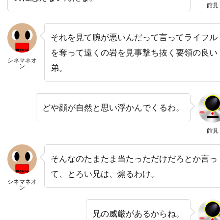
館見
ハワード・W・コッチ・Jr
ハワード・ウェスト
ハワード・ショア
ハワード・ダフ
それを見て腕が悪いんだって言ってライフル
ハンス・ジマー
ハンス・ブロックマン
を奪って遠くの岩を見事撃ち抜く要領の良い
シネマネオ
ハンス・ライザー
ハンター・M・ヴィア
ン
弟。
ハンドメイド・フィルムス
ハンナ・アンクリッチ
ハンネス・メッセマー
どや顔が自然と思い浮かんでくるわ。
ハーシェル・ワイングロッド
ハービー・バンハード
館見
ハーレイ・ジョエル・オスメント
そんなのたまたま当たっただけだろとか言っ
ハーヴィ・ローゼンストック
て、とろい兄は、煽るわけ。
ハーヴェイ・カイテル
シネマネオ
ン
ハーヴェイ・ワインスタイン
ハーヴ・シュナイド
兄の威厳があるからね。