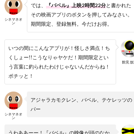
デヴィッド・ローゼンブルーム
では、
『バベル』上映2時間22分
と書かれた
デヴォーン・ニクソン
トゥアン・グエン
その映画アプリのボタンを押してみなさい。
シネマネオ
トッド・カーンズ
トッド・フィリップス
ン
期間限定、登録無料。今だけお得。
トッド・ブラック
トッド・ラムジー
トッド・リーバーマン
トッド・ルイーゾ
いつの間にこんなアプリが！怪しさ満点！ち
トニ・コレット
トニーノ・デリ・コリ
くしょー!!こうなりゃヤケだ！期間限定とい
館見 放
トニー・カラン
トニー・ギルロイ
う言葉に釣られたわけじゃないんだからね！
トニー・シャルーブ
トニー・ジャー
ポチッと！
トニー・スコット
トニー・トーマス
トニー・ビル
トニー・ピアース
アジャラカモクレン、バベル、テケレッツの
トニー・モレーリ
トニー・ロンゴ
パー
トビン・ベル
トビー・エメリッヒ
シネマネオ
ン
トビー・ジョーンズ
トビー・マグワイア
うわああーー！『バベル』の映像が頭のなか