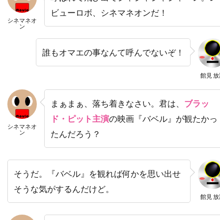
デヴィッド・ジョハンソン
ビューロボ、シネマネオンだ！
シネマネオ
デヴィッド・ストラザーン
デヴィッド・トーン
ン
デヴィッド・ニコルズ
誰もオマエの事なんて呼んでないぞ！
デヴィッド・ハイド・ピアース
デヴィッド・ハイマン
館見 放
デヴィッド・ヒューレット
まぁまぁ、落ち着きなさい。君は、
ブラッ
デヴィッド・フォスター・プロダクションズ
ド・ピット主演
の映画『バベル』が観たかっ
デヴィッド・ブレナー
デヴィッド・ブロッカー
シネマネオ
ン
たんだろう？
デヴィッド・ブロークマン
デヴィッド・ベニオフ
デヴィッド・マギー
そうだ。『バベル』を観れば何かを思い出せ
デヴィッド・マッカラム
デヴィッド・モリッツ
そうな気がするんだけど。
デヴィッド・モース
デヴィッド・ヨハンセン
館見 放
デヴィッド・リード