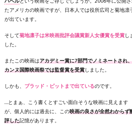
バベル
という映画をご存じでしょうか。2006年に公開さ
タルラ・ライリー
タンディ・ニュートン
たアメリカの映画ですが、日本人では役所広司と菊地凛
ターキン・パック
が出ています。
ターマン＝フォスター・カンパニー
ダイアナ・バーリングトン
ダイアナ・ラスバン
そして
菊地凛子は米映画批評会議賞新人女優賞を受賞
し
ダイアン・アボット
ダイアン・ウィースト
した。
ダイアン・キャノン
ダイアン・キートン
またこの映画は
アカデミー賞に7部門でノミネートされ
ダイアン・クルーガー
ダイアン・ジョンソン
カンヌ国際映画祭では監督賞を受賞
しました。
ダイアン・ラッド
ダイアン・レイン
ダグラス・ウィック
ダグラス・クライズ
しかも、
ブラッド・ピットまで出ている
のです。
ダグラス・ミルサム
ダグ・エメット
…とまぁ、こう書くとすごい面白そうな映画に見えます
ダグ・リーマン
ダコタ・ゴヨ
が、個人的には過去に、この
映画の良さが全然わからず
ダスティン・イングラム
ダスティン・ホフマン
評した
記憶があります。
ダッシュ・ミホク
ダナ・アイヴィ