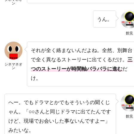
ン
ドミニク・ボヴ
ドミニク・マーカス
ドミニク・ロワゾー
ドラゴン・フィルム
うん。
ドリアン・リガル＝アンスー
館見
ドリュー・バリモア
ドリーマ・ウォーカー
ドリームワークス
ドレア・ド・マッテオ
それが全く絡まないんだよね。全然、別舞台
ドロシー・オーフィエロ
で全く異なるストーリーに出てくるだけ。
三
シネマネオ
ドロテ・ブリエール・メリット
ン
つのストーリーが時間軸バラバラに進む
だ
ドワイヤー・ブラウン
ドン・G・キャンベル
け。
ドン・カルファ
ドン・シンプソン
ドン・ジマーマン
ドン・チードル
へー。でもドラマとかでもそういうの聞くじ
ドン・バージェス
ドン・マーフィ
ゃん。「○○さんと同じドラマに出てたんです
館見
ドン・リックルズ
ドーナル・グリーソン
けど、現場でお会いした事ないんですよー」
ナイジェル・ウィロウビー
みたいな。