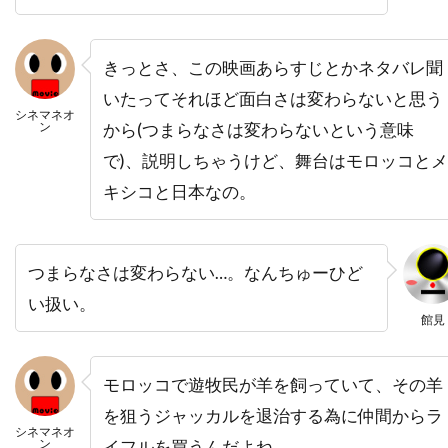
ナイジェル・ストック
ナサニエル・パーカー
ナサニエル・メカリー
きっとさ、この映画あらすじとかネタバレ聞
ナタウット・キッティクン
いたってそれほど面白さは変わらないと思う
ナタリー・キャナーデイ
ナタリー・バイ
シネマネオ
ン
から(つまらなさは変わらないという意味
ナターシャ・ワートン
で)、説明しちゃうけど、舞台はモロッコとメ
ナチョ・ルイス・カピヤス
ナビル・サワラ
キシコと日本なの。
ナンシー・ウィルソン
ナンシー・オリバー
ナンシー・ジュヴォネン
ナンシー・レネハン
つまらなさは変わらない…。なんちゅーひど
ニコライ・コスター＝ワルドー
い扱い。
ニコラス・カザン
ニコラス・ケイジ
館見
ニコラス・ストーラー
ニコラス・デ・トス
モロッコで遊牧民が羊を飼っていて、その羊
ニコラス・ピレッジ
ニコラ・ジロー
を狙うジャッカルを退治する為に仲間からラ
ニコラ・デュヴァル・アダソフスキ
シネマネオ
ン
イフルを買うんだよね。