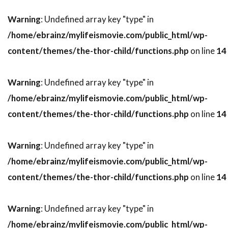
スーザン・ミスナー
スーザン・モントフォード
Warning
: Undefined array key "type" in
スーザン・ワトキンス
スージー・エイミス
/home/ebrainz/mylifeismovie.com/public_html/wp-
スージー・カーツ
スー・アームストロング
content/themes/the-thor-child/functions.php
on line
14
ズハイル・ハダド
ズラッコ・ブリッチ
ズーイー・デシャネル
セシリー・キャロル
Warning
: Undefined array key "type" in
セス・アーネット
セス・ローゲン
/home/ebrainz/mylifeismovie.com/public_html/wp-
content/themes/the-thor-child/functions.php
on line
14
セリア・D・コスタス
セルジオ・アグェーロ
セルジュ・マーリン
Warning
: Undefined array key "type" in
セルジョ・ビーニ・ブストリッチ
/home/ebrainz/mylifeismovie.com/public_html/wp-
セルマ・スクーンメイカー
content/themes/the-thor-child/functions.php
on line
14
セントロポリス・エンターテインメント
ソウル・ゼインツ
ソニー・ピクチャーズ
Warning
: Undefined array key "type" in
ソニー・ピクチャーズ エンタテインメント
/home/ebrainz/mylifeismovie.com/public_html/wp-