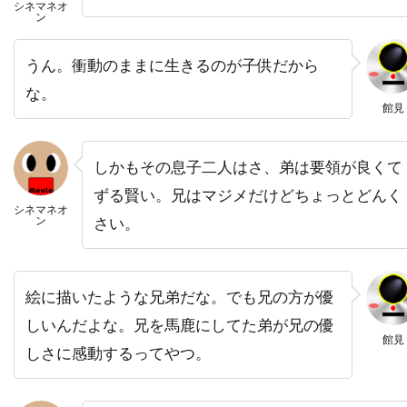
ニール・メロン
ニール・ロス
シネマネオ
ン
ヌーノ・アントゥーンス
ネイサン・カヘイン
ネイサン・ギャンブル
ネイサン・マイスター
うん。衝動のままに生きるのが子供だから
な。
ネイサン・レイン
ネストール・アルメンドロス
館見
ネリー・ベルフラワー
ノア・ワイリー
ノルディスク・フィルム
ノーマン・アルデン
しかもその息子二人はさ、弟は要領が良くて
ノーマン・フェル
ノーマン・ロイド
ずる賢い。兄はマジメだけどちょっとどんく
シネマネオ
ノーラ・エフロン
ハイクワーン・グエン
ン
さい。
ハイケ・マカッシュ
ハインツ・ヴァイス
ハスケル・ウェクスラー
ハッピー・マディソン
絵に描いたような兄弟だな。でも兄の方が優
ハッピー・マディソン・プロダクションズ
しいんだよな。兄を馬鹿にしてた弟が兄の優
ハビエル・アギーレサロベ
館見
しさに感動するってやつ。
ハビエル・サルモネス
ハピネス・ディストリビューション