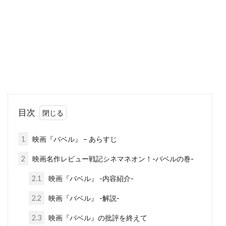
チャタポン・パンタナアンクーン
チャック・ロー
チャッド・クリスト
チャド・ウィレット
チャド・オーマン
チャド・リンドバーグ
チャン・ジェヨン
チャン・ソンベク
チャーリー・カウフマン
チャーリー・シーン
チャーリー・ホフハイマー
目次
チャールズ・H・マグワイア
チャールズ・ウェッブ
1
映画『バベル』 – あらすじ
チャールズ・グローディン
2
映画名作レビュー戦記シネマネオン！-バベルの巻-
チャールズ・ゴードン
チャールズ・スコセッシ
2.1
映画『バベル』 -内容紹介-
チャールズ・ダンス
チャールズ・ダーニング
2.2
映画『バベル』 -解説-
チャールズ・ネイピア
チャールズ・ハナー
チャールズ・ハラハン
2.3
映画『バベル』の批評を終えて