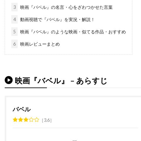
チャールズ・フライシャー
3
映画『バベル』の名言・心をざわつかせた言葉
チャールズ・ブロンソン
チャールズ・ホイエス
4
動画視聴で『バベル』を実況・解説！
チャールズ・マーティン・スミス
5
映画『バベル』のような映画・似てる作品・おすすめ
チャールズ・レイン
チャールズ・ロートン
6
映画レビューまとめ
チュルパン・ハマートヴァ
チュ・ジンモ
チューズデイ・ウェルド
チリ
チン・ハン
ツイッギー
ティエリー・ポトク
映画『バベル』 – あらすじ
ティナ・マジョリーノ
ティミ・サーステッド
ティム・アレン
ティム・グリフィン
ティム・ケルハー
ティム・ダットン
バベル
ティム・デ・ザーン
ティム・バートン
3.6
ティム・ビーヴァン
ティム・ポッター
ティム・マシスン
ティム・マッキナリー