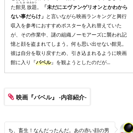
たちみ
ゆきみつ
た
館見
放題
。
「未だにエヴァンゲリオンとかわから
デニス・アーバーグバズ・フェイトシャンズ
ない事だらけ」
と言いながら映画ランキングと興行
デニス・ギャスナー
デニス・ファリーナ
収入を参考におすすめポスターを入れ替えていた
デニス・リチャーズ
デニーズ・ディ・ノーヴィ
が、その作業中、謎の組織ノーモアーズに襲われ記
デニーズ・フェイ
デビッド・セルバーグ
憶と顔を盗まれてしまう。何も思い出せない館見。
デビッド・ドワイヤー
デビ・デリーベリー
彼は自分を取り戻すため、引き込まれるように映画
デビ・メイザー
デビー・レイノルズ
館に入り『
バベル
』を観ようとしたのだが…
デブラ・ニール＝フィッシャー
デブラ・ヘイワード
デボラ・ホッパー
デミアン・ビチル
デュール・ヒル
映画『バベル』 -内容紹介-
デューンエンターテインメント
デル・アンドリュース
デル・クローズ
デレク・ギブソン
デレク・ミアーズ
デンゼル・ワシントン
デンマーク
ち、畜生！なんだったんだ。あの赤い顔の男