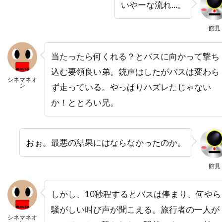
いやーな流れ…。
バーバラ・ハーシー
バーバラ・ヘイル
バーバラ・ベル・ゲデス
館見
バーリン・ブリスタイン
パク・チア
当たったら何くれる？とバスに向かって撃ち
パコ・フェメニア
パコ・プラサ
込む要領良い弟。銃声はしたがバスは変わら
パシフィックウェスタン
シネマネオ
ン
ず走っている。やっぱりハズレたじゃない
パシフィック・データ・イメージズ
か！ととろい兄。
パシフィック・データー・イメージズ
パット・ウェルシュ
パット・ロマーノ
パテ
パティ・ダーバンヴィル
パディ・コンシダイン
おぉ。最悪の結果にはならなかったのか。
パトリシア・クラークソン
館見
パトリシア・ヒッチコック
パトリシア・ヒーリー
パトリシア・ベルチャー
しかし、10秒程するとバスは停まり、何やら
パトリック・アンデション
騒がしい叫び声が聞こえる。旅行者の一人が
シネマネオ