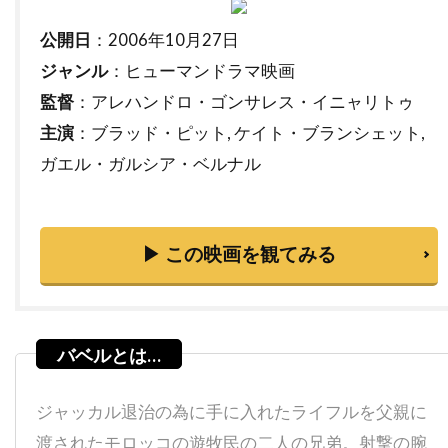
ティム・マッグロウ
ティム・ムーア
公開日
：2006年10月27日
ティム・モーリス＝ジョーンズ
ジャンル
：ヒューマンドラマ映画
ティム・レフマン
ティム・ロス
監督
：アレハンドロ・ゴンサレス・イニャリトゥ
ティム・ロビンス
ティモシー・M・ボーン
主演
：ブラッド・ピット, ケイト・ブランシェット,
ティモシー・ハリス
ガエル・ガルシア・ベルナル
ティモシー・バスフィールド
ティル・キーヴェ
ティ・ジョイ
テイラー・ギア
テイラー・ギルバート
テイ・ディグス
▶ この映画を観てみる
テッサ・ロス
テッド・ライミ
テディ・カステルッチ
テディ・ジー
テリー・ガー
テレビマンユニオン
テレビ東京
テレンス・スタンプ
ジャッカル退治の為に手に入れたライフルを父親に
ディオン・ビーブ
ディック・ミラー
渡されたモロッコの遊牧民の二人の兄弟。射撃の腕