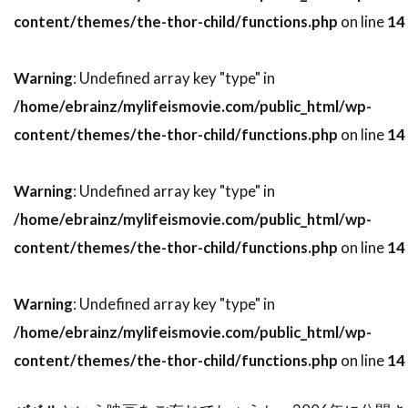
ソニー・ピクチャーズ・エンタテインメント
content/themes/the-thor-child/functions.php
on line
14
ソニー・ピクチャーズ・クラシックス
ソフィア・コッポラ
ソフィ・ウー
Warning
: Undefined array key "type" in
ソフィー・モンク
/home/ebrainz/mylifeismovie.com/public_html/wp-
content/themes/the-thor-child/functions.php
on line
14
ソムサック・デーチャラタナプラスート
ソレーヌ・ビアシュ
ソール・スタイン
Warning
: Undefined array key "type" in
ゾーイ・サルダナ
タイ
タイ=リー・リー
/home/ebrainz/mylifeismovie.com/public_html/wp-
タイラー・メイン
タイロン・パワー
content/themes/the-thor-child/functions.php
on line
14
タイ・バレル
タカヨ・フィッシャー
タク・フジモト
タッカー・トゥーリー
Warning
: Undefined array key "type" in
タッチストーン・ピクチャーズ
/home/ebrainz/mylifeismovie.com/public_html/wp-
タナット・スンシン
タマラ・バークモー
content/themes/the-thor-child/functions.php
on line
14
タマラ・プランク
タラ・フィッツジェラルド