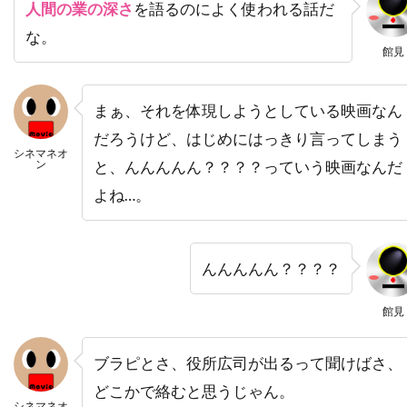
人間の業の深さ
を語るのによく使われる話だ
トーマス・サングスター
トーマス・ジェーン
な。
館見
トーマス・タル
トーマス・フォン・プレムセン
トーマス・マッカーシー
トーマス・マン
まぁ、それを体現しようとしている映画なん
トーマス・ミッチェル
トーマス・レノン
だろうけど、はじめにはっきり言ってしまう
ドイツ
ドゥニ・ヴィルヌーヴ
シネマネオ
ン
と、んんんんん？？？？っていう映画なんだ
ドディ・ドーン
ドナルド・J・リー・Jr
よね…。
ドナルド・サザーランド
ドナルド・ダック・ダン
ドナルド・フュリラブ
んんんんん？？？？
ドナルド・プレザンス
ドナルド・モファット
ドナ・ジグリオッティ
ドナ・リード
館見
ドニ・ルダン
ドニー・ウォルバーグ
ブラピとさ、役所広司が出るって聞けばさ、
ドノヴァン・スコット
ドミニク・ウェスト
どこかで絡むと思うじゃん。
ドミニク・セナ
ドミニク・ピノン
シネマネオ