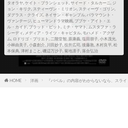
タオラヤ
,
ケイト・ブランシェット
,
サイード・タルカーニ
,
ジ
スコット・Z・バーンズ
ョン・キリク
,
スティーヴン・ミリオン
,
スティーヴ・ゴリン
,
ダグラス・クライズ
,
ネイサン・ギャンブル
,
パラマウント・
スコット・アレクサンダー
スコット・グレン
ヴァンテージ
,
ヒューマンドラマ映画
,
ブブケ・アイト・エ
スコット・コルク
スコット・シェパード
ル・カイド
,
ブラッド・ピット
,
ミチ・ヤマト
,
ムスタファ・ラ
シーディ
,
メディア・ライツ・キャピタル
,
モハメド・アクザ
スコット・シルヴァー
スコット・ジョプリン
ム
,
ロドリゴ・プリエト
,
二階堂智
,
原康義
,
塩田朋子
,
小木茂光
,
小林由美子
スコット・トーマス
,
小森創介
,
川田妙子
,
役所広司
スコット・ノイスタッター
,
後藤敦
,
木村良平
,
松
本保典
,
津村まこと
,
磯辺万沙子
,
菊地凛子
,
落合弘治
スコット・バクラ
スコット・バドニック
スコット・ヒックス
スコット・ムーア
スコット・リーヴス
スコット・ルーディン
HOME
洋画
『バベル』の内容がわからないなら、スライ
スコット・ルーディン・プロダクションズ
スサンネ・ビア
スサンネ・リンマン
スザンヌ・シェパード
スザンヌ・トッド
スタイルジャム
スタジオカナル
スタジオザウルス
スタジオユニ