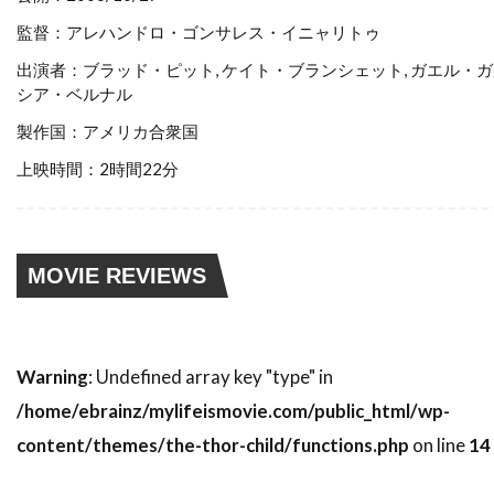
スティーブン・ゴールドステイン
監督：アレハンドロ・ゴンサレス・イニャリトゥ
スティーブン・ザイリアン
出演者：ブラッド・ピット, ケイト・ブランシェット, ガエル・
スティーブン・シャイラー
シア・ベルナル
スティーブン・スピルバーグ
製作国：アメリカ合衆国
スティーブン・トンプキンソン
上映時間：2時間22分
スティーブン・フォード
スティーブン・マクハーティ
スティーブン・ライト
スティーブ・アボット
MOVIE REVIEWS
スティーブ・アンティン
スティーブ・クロッパー
スティーブ・ビズリー
Warning
: Undefined array key "type" in
スティーブ・マックイーン
/home/ebrainz/mylifeismovie.com/public_html/wp-
スティーヴン・B・ポスター
content/themes/the-thor-child/functions.php
on line
14
スティーヴン・E・リフキン