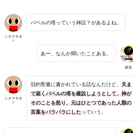
トライスター・ピクチャーズ
トライマーク・ピクチャーズ
バベルの塔っていう神話？があるよね。
トランスフォーマー
シネマネオ
トラヴィス・アダム・ライト
ン
トリート・ウィリアムズ
トリーヌ・ディルホム
あー、なんか聞いたことある。
トルネード・フィルム
トルーディ・スタイラー
館見
トレイシー・ウォルター
トレバー・モーガン
トレヴァ・エチエンヌ
トレヴァー・ジョーンズ
旧約聖書に書かれている話なんだけど、
天ま
トータス松本（ウルフルズ）
で届くバベルの塔を建設しようとして、神が
シネマネオ
トーマス・F・ウィルソン
ン
そのことを怒り、元はひとつであった人類の
トーマス・G・ウェイツ
トーマス・M・ハーメル
言葉をバラバラにした
っていう。
トーマス・アラナ
トーマス・アルフレッドソン
トーマス・キニーリー
トーマス・コパッチ