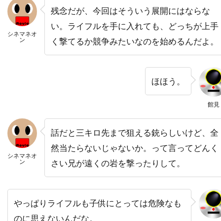
残念だが、今回はそういう展開にはならな
ハラルド・クローサー
い。ライフルを手に入れても、どっちが上手
ハリウッド・ピクチャーズ
シネマネオ
ン
く撃てるか競争みたいなのを始めるんだよ。
ハリエット・サンソム・ハリス
ハリス・ユーリン
ハリー
ハリー・イーデン
ほほう。
ハリー・ウォーターズ・Jr
ハリー・カーニッツ
ハリー・ギルバート
館見
ハリー・ケイト・アイゼンバーグ
ハリー・ケラミダス
ハリー・コニック・Jr
話だと三キロ先まで狙える銃らしいけど、全
然当たらないじゃないか。って言ってどんく
ハリー・シーガル
ハリー・フット
シネマネオ
ン
さい兄が遠くの岩を撃ったりして。
ハリー・リーヴァウワー
ハル・ベリー
ハル・ホルブルック
ハル・ヤマノウチ
ハロルド・フォルターメイヤー
やっぱりライフルも子供にとっては危険なも
ハワード・W・コッチJr.
のに思えないんだな。