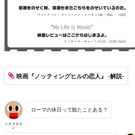
トビー・レグボ
トマス・ワンダー
トマ・ソリヴェレ
トミー・ウィルコラ
トム・アダムス
トム・ウィルキンソン
トム・ギャロップ
トム・クルーズ
トム・グアリー
トム・サイズモア
トム・サンダース
トム・シックス
トム・シャドヤック
トム・シュルマン
トム・スケリット
トム・スターン
映画『ノッティングヒルの恋人』 -解説-
トム・ノーブル
トム・ハンクス
トム・ハーディ
トム・フォックス
トム・ヘルモア
トム・ベレンジャー
ローマの休日って観たことある？
トム・マシューズ
トム・マッカーシー
トム・マッゴーワン
トム・リース・ファレル
シネマネオ
ン
トム・ロルフ
トム・ヴォーン
トライスター