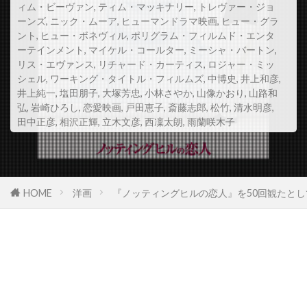
ィム・ビーヴァン
,
ティム・マッキナリー
,
トレヴァー・ジョ
スコット・Z・バーンズ
ーンズ
,
ニック・ムーア
,
ヒューマンドラマ映画
,
ヒュー・グラ
ント
,
ヒュー・ボネヴィル
,
ポリグラム・フィルムド・エンタ
スコット・アレクサンダー
スコット・グレン
ーテインメント
,
マイケル・コールター
,
ミーシャ・バートン
,
スコット・コルク
スコット・シェパード
リス・エヴァンス
,
リチャード・カーティス
,
ロジャー・ミッ
シェル
,
ワーキング・タイトル・フィルムズ
,
中博史
,
井上和彦
,
スコット・シルヴァー
スコット・ジョプリン
井上純一
,
塩田朋子
,
大塚芳忠
,
小林さやか
,
山像かおり
,
山路和
弘
,
岩崎ひろし
スコット・トーマス
,
恋愛映画
,
戸田恵子
スコット・ノイスタッター
,
斎藤志郎
,
松竹
,
清水明彦
,
田中正彦
,
相沢正輝
,
立木文彦
,
西凜太朗
,
雨蘭咲木子
スコット・バクラ
スコット・バドニック
スコット・ヒックス
スコット・ムーア
スコット・リーヴス
スコット・ルーディン
HOME
洋画
『ノッティングヒルの恋人』を50回観たとし
スコット・ルーディン・プロダクションズ
スサンネ・ビア
スサンネ・リンマン
スザンヌ・シェパード
スザンヌ・トッド
スタイルジャム
スタジオカナル
スタジオザウルス
スタジオユニ