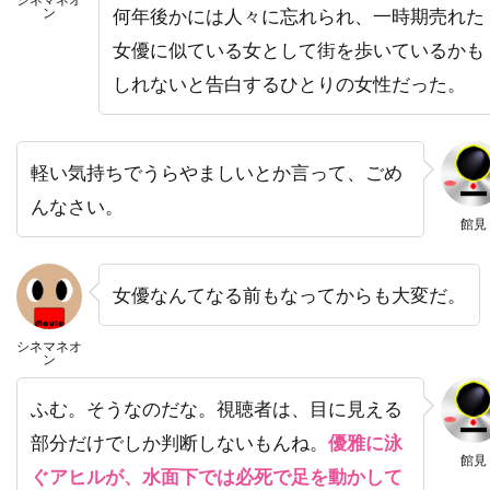
ン
何年後かには人々に忘れられ、一時期売れた
ハラルド・クローサー
女優に似ている女として街を歩いているかも
ハリウッド・ピクチャーズ
しれないと告白するひとりの女性だった。
ハリエット・サンソム・ハリス
ハリス・ユーリン
ハリー
ハリー・イーデン
軽い気持ちでうらやましいとか言って、ごめ
ハリー・ウォーターズ・Jr
ハリー・カーニッツ
んなさい。
ハリー・ギルバート
館見
ハリー・ケイト・アイゼンバーグ
ハリー・ケラミダス
ハリー・コニック・Jr
女優なんてなる前もなってからも大変だ。
ハリー・シーガル
ハリー・フット
シネマネオ
ン
ハリー・リーヴァウワー
ハル・ベリー
ハル・ホルブルック
ハル・ヤマノウチ
ふむ。そうなのだな。視聴者は、目に見える
ハロルド・フォルターメイヤー
部分だけでしか判断しないもんね。
優雅に泳
館見
ぐアヒルが、水面下では必死で足を動かして
ハワード・W・コッチJr.