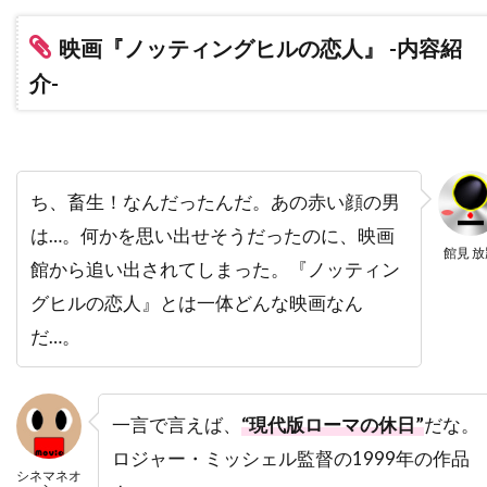
デニス・アーバーグバズ・フェイトシャンズ
映画『ノッティングヒルの恋人』 -内容紹
デニス・ギャスナー
デニス・ファリーナ
介-
デニス・リチャーズ
デニーズ・ディ・ノーヴィ
デニーズ・フェイ
デビッド・セルバーグ
デビッド・ドワイヤー
デビ・デリーベリー
ち、畜生！なんだったんだ。あの赤い顔の男
デビ・メイザー
デビー・レイノルズ
は…。何かを思い出せそうだったのに、映画
デブラ・ニール＝フィッシャー
館見 放
館から追い出されてしまった。『ノッティン
デブラ・ヘイワード
デボラ・ホッパー
グヒルの恋人』とは一体どんな映画なん
デミアン・ビチル
デュール・ヒル
だ…。
デューンエンターテインメント
デル・アンドリュース
デル・クローズ
一言で言えば、
“現代版ローマの休日”
だな。
デレク・ギブソン
デレク・ミアーズ
ロジャー・ミッシェル監督の1999年の作品
デンゼル・ワシントン
デンマーク
シネマネオ