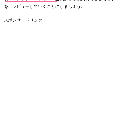
ダナ・ゴールドバーグ
を、レビューしていくことにしましょう。
ダニエラ・ヒメネス・カチョ
ダニエル・ウォレス
ダニエル・オートゥイユ
スポンサードリンク
ダニエル・クレイグ
ダニエル・デュヴァル
ダニエル・トラヴィス
ダニエル・ファップ
ダニエル・ブリュール
ダニエル・マンデル
ダニエル・メイズ
ダニエル・ルピ
ダニエル・レゼンデ
ダニー・ウォレス
ダニー・エルフマン
ダニー・グローヴァー
ダニー・デヴィート
ダニー・ヌッチ
ダニー・ホック
ダニー・ボイル
ダニー・マスターソン
ダニー・ロイド
ダビ・ガラルト
ダビ・ベルト
ダリウス・ウォルスキー
ダリル・ハンナ