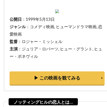
チャールズ・フライシャー
チャールズ・ブロンソン
チャールズ・ホイエス
公開日
：1999年5月13日
チャールズ・マーティン・スミス
ジャンル
：コメディ映画, ヒューマンドラマ映画, 恋
チャールズ・レイン
チャールズ・ロートン
愛映画
チュルパン・ハマートヴァ
チュ・ジンモ
監督
：ロジャー・ミッシェル
チューズデイ・ウェルド
チリ
チン・ハン
主演
：ジュリア・ロバーツ, ヒュー・グラント, ヒュ
ツイッギー
ティエリー・ポトク
ー・ボネヴィル
ティナ・マジョリーノ
ティミ・サーステッド
ティム・アレン
ティム・グリフィン
▶ この映画を観てみる
ティム・ケルハー
ティム・ダットン
ティム・デ・ザーン
ティム・バートン
ティム・ビーヴァン
ティム・ポッター
ティム・マシスン
ティム・マッキナリー