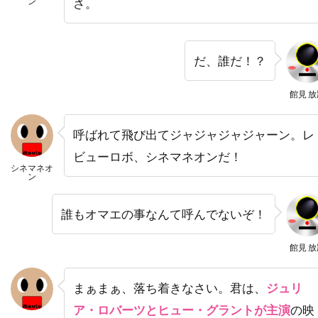
ン
さ。
デヴィッド・O・ラッセル
デヴィッド・S・ウォード
デヴィッド・アルパー
だ、誰だ！？
デヴィッド・アーノルド
デヴィッド・ウォーショフスキー
館見 放
デヴィッド・エリソン
呼ばれて飛び出てジャジャジャジャーン。レ
デヴィッド・オグデン・スティアーズ
ビューロボ、シネマネオンだ！
デヴィッド・ガイラー
デヴィッド・キタイ
シネマネオ
ン
デヴィッド・キュービット
デヴィッド・クリンツマン
誰もオマエの事なんて呼んでないぞ！
デヴィッド・クリーゲル
デヴィッド・クロス
館見 放
デヴィッド・ケックナー
デヴィッド・コープ
デヴィッド・シャラム
デヴィッド・ジェンセン
まぁまぁ、落ち着きなさい。君は、
ジュリ
デヴィッド・ジュリアン
ア・ロバーツとヒュー・グラントが主演
の映