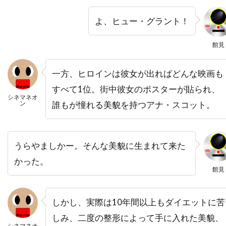
ニール・メロン
ニール・ロス
ヌーノ・アントゥーンス
ネイサン・カヘイン
よ、ヒュー・グラント！
ネイサン・ギャンブル
ネイサン・マイスター
館見
ネイサン・レイン
ネストール・アルメンドロス
ネリー・ベルフラワー
ノア・ワイリー
一方、ヒロインは彼女が出ればどんな映画も
ノルディスク・フィルム
ノーマン・アルデン
すべて1位。街中彼女のポスターが貼られ、
シネマネオ
ノーマン・フェル
ノーマン・ロイド
ン
誰もが憧れる美貌を持つアナ・スコット。
ノーラ・エフロン
ハイクワーン・グエン
ハイケ・マカッシュ
ハインツ・ヴァイス
うらやましかー。そんな美貌に生まれて来た
ハスケル・ウェクスラー
ハッピー・マディソン
かった。
館見
ハッピー・マディソン・プロダクションズ
ハビエル・アギーレサロベ
しかし、実際は10年間以上もダイエットに苦
ハビエル・サルモネス
しみ、二度の整形によって手に入れた美貌、
ハピネス・ディストリビューション
シネマネオ