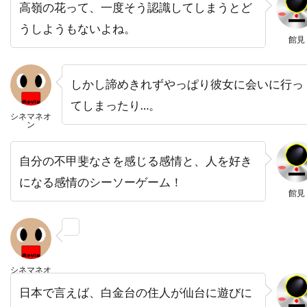
高嶺の花って、一度そう認識してしまうとど
バズマーク・プロダクションズ
バズ・ラーマン
うしようもないよね。
バック・ヘンリー
バディ・ジョンソン
館見
バトル・デイヴィス
バド・カー
バヤ・ベラル
バリー・M・オズボーン
しかし諦めきれずやっぱり彼女に会いに行っ
てしまったり…。
バリー・ケンプ
バリー・ゴールドバーグ
シネマネオ
ン
バリー・タブ
バリー・ネルソン
バリー・ペッパー
バリー・メンデル
自分の不甲斐なさを感じる感情と、人を好き
バルトーク・ベーラ
バンダイビジュアル
になる感情のシーソーゲーム！
館見
バージニア・グレッグ
バートン・ギリアム
バート・ランカスター
バート・レムゼン
バーナード・ハーマン
バーナード・ベリュー
バーニー・クラーク
バーニー・ピリング[1]
シネマネオ
ン
バーバラ・ギャリック
バーバラ・デフィーナ
日本で言えば、白金台の住人が仙台に遊びに