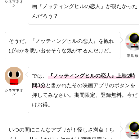
シネマネオ
デヴィッド・ジョハンソン
ン
画『ノッティングヒルの恋人』が観たかった
デヴィッド・ストラザーン
デヴィッド・トーン
んだろう？
デヴィッド・ニコルズ
デヴィッド・ハイド・ピアース
そうだ。『ノッティングヒルの恋人』を観れ
デヴィッド・ハイマン
ば何かを思い出せそうな気がするんだけど。
館見 放
デヴィッド・ヒューレット
デヴィッド・フォスター・プロダクションズ
では、
『ノッティングヒルの恋人』上映2時
デヴィッド・ブレナー
デヴィッド・ブロッカー
間3分
と書かれたその映画アプリのボタンを
デヴィッド・ブロークマン
シネマネオ
ン
押してみなさい。期間限定、登録無料。今だ
デヴィッド・ベニオフ
デヴィッド・マギー
けお得。
デヴィッド・マッカラム
デヴィッド・モリッツ
デヴィッド・モース
デヴィッド・ヨハンセン
いつの間にこんなアプリが！怪しさ満点！ち
デヴィッド・リード