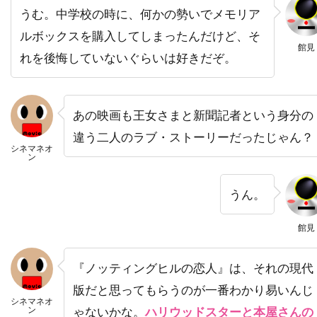
うむ。中学校の時に、何かの勢いでメモリア
トライスター・ピクチャーズ
ルボックスを購入してしまったんだけど、そ
トライマーク・ピクチャーズ
館見
れを後悔していないぐらいは好きだぞ。
トランスフォーマー
トラヴィス・アダム・ライト
あの映画も王女さまと新聞記者という身分の
トリート・ウィリアムズ
トリーヌ・ディルホム
違う二人のラブ・ストーリーだったじゃん？
トルネード・フィルム
トルーディ・スタイラー
シネマネオ
ン
トレイシー・ウォルター
トレバー・モーガン
トレヴァ・エチエンヌ
トレヴァー・ジョーンズ
うん。
トータス松本（ウルフルズ）
館見
トーマス・F・ウィルソン
トーマス・G・ウェイツ
トーマス・M・ハーメル
『ノッティングヒルの恋人』は、それの現代
トーマス・アラナ
トーマス・アルフレッドソン
版だと思ってもらうのが一番わかり易いんじ
シネマネオ
トーマス・キニーリー
トーマス・コパッチ
ン
ゃないかな。
ハリウッドスターと本屋さんの