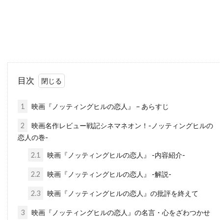
ダレル・フェティ
ダンカン・ケンワーシー
ダンカン・ジョーンズ
ダン・エイクロイド
ダン・オバノン
ダン・カステラネタ
ダン・ギルロイ
ダン・コルスルッド
目次
ダン・ゴールドバーグ
ダン・ジョフレ
ダン・ジンクス
ダン・ヘダヤ
1
映画『ノッティングヒルの恋人』 – あらすじ
ダン・マクダーモット
ダン・リン
2
映画名作レビュー戦記シネマネオン！-ノッティングヒルの
ダークウッド・プロダクションズ
恋人の巻-
ダーモット・クロウリー
2.1
映画『ノッティングヒルの恋人』 -内容紹介-
ダーレン・アロノフスキー
チェコ
2.2
映画『ノッティングヒルの恋人』 -解説-
チェッキ・ゴーリ
チェ・ジョンホ
2.3
映画『ノッティングヒルの恋人』の批評を終えて
チェータウット・ワチャラクン
チタ・リヴェラ
3
映画『ノッティングヒルの恋人』の名言・心をざわつかせ
チャカ・カーン
チャズ・パルミンテリ