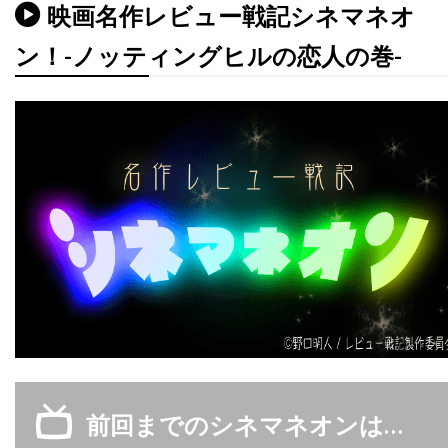
ディック・ヴァン・ダイク
ディディエ・オアロ
映画名作レビュー戦記シネマネオ
ディナ・フォックス
ディノ・ヨンサーテル
ン！-ノッティングヒルの恋人の巻-
ディミトラ・アーリス
ディミトリ・ティオムキン
ディメンション・フィルムズ
ディラン・カスマン
ディリープ・ラオ
ディーター・ラーザー
ディープ・ロイ
ディーン・カンディ
ディーン・ジマーマン
ディーン・ジョーガリス
ディーン・セムラー
ディー・ウォレス
デイキン・マシューズ
デイドレ・グッドウィン
デイナ・E・グローバーマン
デイブ・シェリダン
デイヴィッド
デイヴィッド・L・ブシェル
前回までのシネマネオンは…
デイヴィッド・L・ランダー