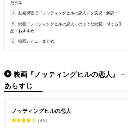
た言葉
チャタポン・パンタナアンクーン
4
動画視聴で『ノッティングヒルの恋人』を実況・解説！
チャック・ロー
チャッド・クリスト
5
映画『ノッティングヒルの恋人』のような映画・似てる作
チャド・ウィレット
チャド・オーマン
品・おすすめ
チャド・リンドバーグ
チャン・ジェヨン
6
映画レビューまとめ
チャン・ソンベク
チャーリー・カウフマン
チャーリー・シーン
チャーリー・ホフハイマー
チャールズ・H・マグワイア
映画『ノッティングヒルの恋人』 –
チャールズ・ウェッブ
あらすじ
チャールズ・グローディン
チャールズ・ゴードン
チャールズ・スコセッシ
チャールズ・ダンス
チャールズ・ダーニング
ノッティングヒルの恋人
チャールズ・ネイピア
チャールズ・ハナー
4.5
チャールズ・ハラハン