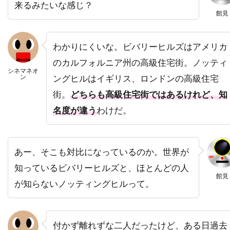
来るみたいな感じ？
バーバラ・ハーシー
バーバラ・ヘイル
館見
バーバラ・ベル・ゲデス
バーリン・ブリスタイン
パク・チア
わかりにくいな。ビバリーヒルズはアメリカ
パコ・フェメニア
パコ・プラサ
のカルフォルニア州の高級住宅街。ノッティ
シネマネオ
パシフィックウェスタン
ン
ングヒルはイギリス、ロンドンの高級住宅
パシフィック・データ・イメージズ
街。
どちらも高級住宅街ではあるけれど、知
名度が違う
わけだ。
パシフィック・データー・イメージズ
パット・ウェルシュ
パット・ロマーノ
パテ
パティ・ダーバンヴィル
パディ・コンシダイン
あー、そこも対比になっているのか。世界が
パトリシア・クラークソン
知っているビバリーヒルズと、ほとんどの人
館見
パトリシア・ヒッチコック
が知らないノッティングヒルって。
パトリシア・ヒーリー
パトリシア・ベルチャー
パトリック・アンデション
付かず離れずな二人だったけど、ある日過去