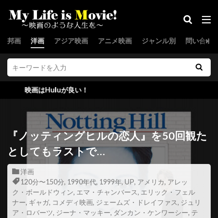
ジョー・スピネル
ジョー・セネカ
ジョー・ターケル
ジョー・ドレイク
邦画
洋画
アジア映画
アニメ映画
ジャンル別
問い合わ
ジョー・パントリアーノ
ジョー・ピトカ
ジョー・フラハティ
ジョー・プレスティア
ジョー・プロスペロ
ジョー・ペシ
Huluが良い！
ジョー・マンガニエロ
ジョー・モートン
ジョー・ユーラ
ジョー・ランフト
ジョー・ロー・トルグリオ
ジリアン・ハンナ
『ノッティングヒルの恋人』を50回観た
ジル・バローニ
ジーナ・マッキー
としてもラストで…
スウェーデン
スカイダンス・プロダクションズ
洋画
スカンヤー・ウォンサターバット
120分〜150分
,
1990年代
,
1999年
,
UP
,
アメリカ
,
アレッ
ク・ボールドウィン
,
エマ・チャンバース
,
エリック・フェル
スカーレット・ヨハンソン
スキップ・ウッズ
ナー
,
ギャガ
,
コメディ映画
,
ジェームズ・ドレイファス
,
ジュリ
スキャットマン・クローザース
スクエア・ペグ
ア・ロバーツ
,
ジーナ・マッキー
,
ダンカン・ケンワーシー
,
テ