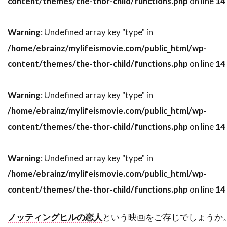
content/themes/the-thor-child/functions.php
on line
14
ソニー・ピクチャーズ・エンタテインメント
ソニー・ピクチャーズ・クラシックス
Warning
: Undefined array key "type" in
ソフィア・コッポラ
ソフィ・ウー
/home/ebrainz/mylifeismovie.com/public_html/wp-
ソフィー・モンク
content/themes/the-thor-child/functions.php
on line
14
ソムサック・デーチャラタナプラスート
ソレーヌ・ビアシュ
ソール・スタイン
Warning
: Undefined array key "type" in
ゾーイ・サルダナ
タイ
タイ=リー・リー
/home/ebrainz/mylifeismovie.com/public_html/wp-
content/themes/the-thor-child/functions.php
on line
14
タイラー・メイン
タイロン・パワー
タイ・バレル
タカヨ・フィッシャー
Warning
: Undefined array key "type" in
タク・フジモト
タッカー・トゥーリー
/home/ebrainz/mylifeismovie.com/public_html/wp-
タッチストーン・ピクチャーズ
content/themes/the-thor-child/functions.php
on line
14
タナット・スンシン
タマラ・バークモー
タマラ・プランク
タラ・フィッツジェラルド
ノッティングヒルの恋人
という映画をご存じでしょうか