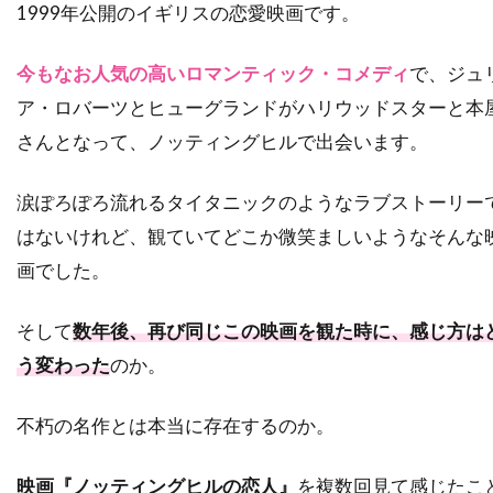
タルラ・ライリー
タンディ・ニュートン
1999年公開のイギリスの恋愛映画です。
ターキン・パック
今もなお人気の高いロマンティック・コメディ
で、ジュ
ターマン＝フォスター・カンパニー
ア・ロバーツとヒューグランドがハリウッドスターと本
ダイアナ・バーリングトン
ダイアナ・ラスバン
さんとなって、ノッティングヒルで出会います。
ダイアン・アボット
ダイアン・ウィースト
ダイアン・キャノン
ダイアン・キートン
涙ぽろぽろ流れるタイタニックのようなラブストーリー
ダイアン・クルーガー
ダイアン・ジョンソン
はないけれど、観ていてどこか微笑ましいようなそんな
画でした。
ダイアン・ラッド
ダイアン・レイン
ダグラス・ウィック
ダグラス・クライズ
そして
数年後、再び同じこの映画を観た時に、感じ方は
ダグラス・ミルサム
ダグ・エメット
う変わった
のか。
ダグ・リーマン
ダコタ・ゴヨ
ダスティン・イングラム
ダスティン・ホフマン
不朽の名作とは本当に存在するのか。
ダッシュ・ミホク
ダナ・アイヴィ
映画『ノッティングヒルの恋人』
を複数回見て感じたこ