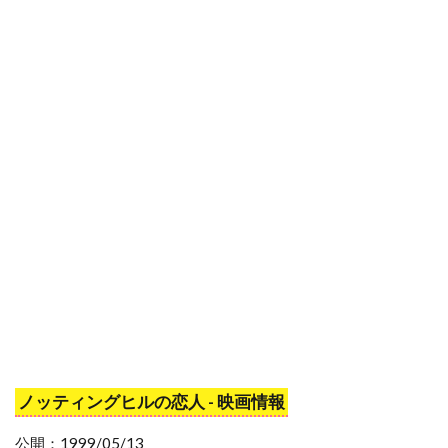
スタジオ・エコー
スタンリー・R・ジャッフェ
スタンリー・アンダーソン
スタンリー・キューブリック
スタンリー・キューブリック・プロダクションズ
スタンリー・ワイザー
スタン・ウィンストン
スタン・ウェッブ
スタン・リー
スターリング・ジェリンズ
スチャオ・ポンウィライ
スチュアート・コーエン
スチュアート・ストーン
スチュアート・ドライバーグ
スチュアート・ベッサー
ノッティングヒルの恋人 - 映画情報
スチュワート・コープランド
公開：1999/05/13