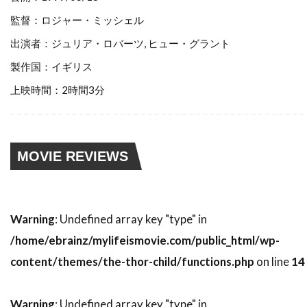
スティーブン・ゴールドステイン
監督：ロジャー・ミッシェル
スティーブン・ザイリアン
出演者：ジュリア・ロバーツ, ヒュー・グラント
スティーブン・シャイラー
製作国：イギリス
スティーブン・スピルバーグ
上映時間：2時間3分
スティーブン・トンプキンソン
スティーブン・フォード
スティーブン・マクハーティ
MOVIE REVIEWS
スティーブン・ライト
スティーブ・アボット
スティーブ・アンティン
スティーブ・クロッパー
スティーブ・ビズリー
Warning
: Undefined array key "type" in
スティーブ・マックイーン
/home/ebrainz/mylifeismovie.com/public_html/wp-
content/themes/the-thor-child/functions.php
on line
14
スティーヴン・B・ポスター
スティーヴン・E・リフキン
Warning
: Undefined array key "type" in