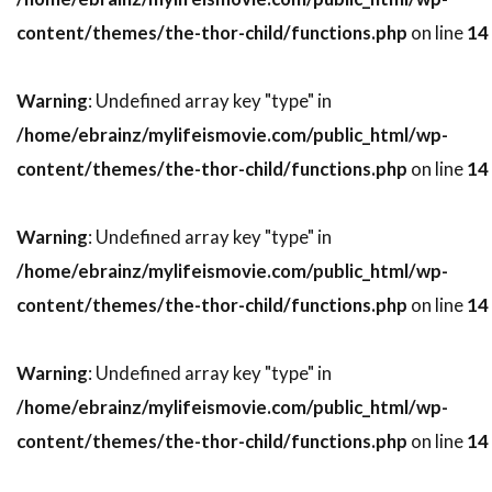
スティーヴ・ブシェミ
スティーヴ・メラー
content/themes/the-thor-child/functions.php
on line
14
スティーヴ・ローレンス
ステイシー・シェア
Warning
: Undefined array key "type" in
ステパン・マーティローシアン
/home/ebrainz/mylifeismovie.com/public_html/wp-
ステファヌ・メッツジェール
content/themes/the-thor-child/functions.php
on line
14
ステファーヌ・スペリ
ステュー・ライリー
ステラン・スカルスガルド
Warning
: Undefined array key "type" in
スパイグラス・エンターテインメント
/home/ebrainz/mylifeismovie.com/public_html/wp-
スパチャイ・シティアンポーンパン
content/themes/the-thor-child/functions.php
on line
14
スプレイグ・グレイデン
スペイン
スポーツ映画
スリム・サマービル
Warning
: Undefined array key "type" in
スリラー映画
スワヴォミール・イジャック
/home/ebrainz/mylifeismovie.com/public_html/wp-
スヴェン・ニクヴィスト
content/themes/the-thor-child/functions.php
on line
14
スーザン・カートソニス
スーザン・サランドン