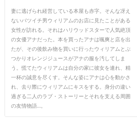
ティム・マッグロウ
ティム・ムーア
妻に逃げられ経営している本屋も赤字。そんな冴え
ティム・モーリス＝ジョーンズ
ないバツイチ男ウィリアムのお店に見たことがある
ティム・レフマン
ティム・ロス
女性が訪れる。それはハリウッドスターで人気絶頂
ティム・ロビンス
ティモシー・M・ボーン
の女優アナだった。本を買ったアナは颯爽と店を出
ティモシー・ハリス
たが、その後飲み物を買いに行ったウィリアムとぶ
ティモシー・バスフィールド
ティル・キーヴェ
つかりオレンジジュースがアナの服を汚してしま
ティ・ジョイ
テイラー・ギア
う。慌てたウィリアムは自分の家に彼女を連れ、精
テイラー・ギルバート
テイ・ディグス
一杯の誠意を尽くす。そんな姿にアナは心を動かさ
れ、去り際にウィリアムにキスをする。身分の違い
テッサ・ロス
テッド・ライミ
過ぎる二人のラブ・ストーリーとそれを支える周囲
テディ・カステルッチ
テディ・ジー
の友情物語…。
テリー・ガー
テレビマンユニオン
テレビ東京
テレンス・スタンプ
ディオン・ビーブ
ディック・ミラー