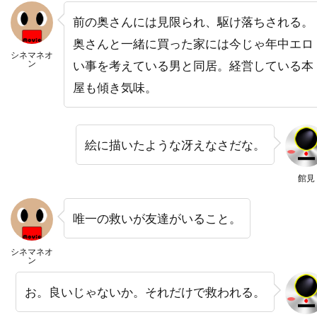
ナイジェル・ストック
ナサニエル・パーカー
前の奥さんには見限られ、駆け落ちされる。
ナサニエル・メカリー
奥さんと一緒に買った家には今じゃ年中エロ
シネマネオ
ナタウット・キッティクン
ン
い事を考えている男と同居。経営している本
ナタリー・キャナーデイ
ナタリー・バイ
屋も傾き気味。
ナターシャ・ワートン
ナチョ・ルイス・カピヤス
ナビル・サワラ
絵に描いたような冴えなさだな。
ナンシー・ウィルソン
ナンシー・オリバー
ナンシー・ジュヴォネン
ナンシー・レネハン
館見
ニコライ・コスター＝ワルドー
唯一の救いが友達がいること。
ニコラス・カザン
ニコラス・ケイジ
ニコラス・ストーラー
ニコラス・デ・トス
シネマネオ
ン
ニコラス・ピレッジ
ニコラ・ジロー
お。良いじゃないか。それだけで救われる。
ニコラ・デュヴァル・アダソフスキ