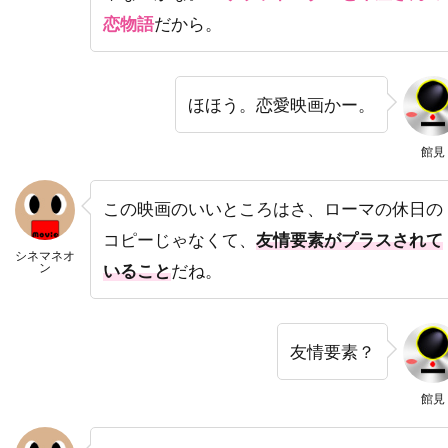
恋物語
だから。
トーマス・サングスター
トーマス・ジェーン
トーマス・タル
トーマス・フォン・プレムセン
トーマス・マッカーシー
トーマス・マン
ほほう。恋愛映画かー。
トーマス・ミッチェル
トーマス・レノン
館見
ドイツ
ドゥニ・ヴィルヌーヴ
ドディ・ドーン
ドナルド・J・リー・Jr
この映画のいいところはさ、ローマの休日の
ドナルド・サザーランド
コピーじゃなくて、
友情要素がプラスされて
シネマネオ
ドナルド・ダック・ダン
ドナルド・フュリラブ
ン
いること
だね。
ドナルド・プレザンス
ドナルド・モファット
ドナ・ジグリオッティ
ドナ・リード
友情要素？
ドニ・ルダン
ドニー・ウォルバーグ
ドノヴァン・スコット
ドミニク・ウェスト
館見
ドミニク・セナ
ドミニク・ピノン