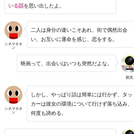
いる話
を思い出したよ。
ハワード・W・コッチ・Jr
ハワード・ウェスト
ハワード・ショア
ハワード・ダフ
ハンス・ジマー
ハンス・ブロックマン
二人は身分の違いこそあれ、街で偶然出会
ハンス・ライザー
ハンター・M・ヴィア
い、お互いに運命を感じ、恋をする。
シネマネオ
ハンドメイド・フィルムス
ン
ハンナ・アンクリッチ
ハンネス・メッセマー
映画って、出会いはいつも突然だよな。
ハーシェル・ワイングロッド
館見
ハービー・バンハード
ハーレイ・ジョエル・オスメント
しかし、やっぱり話は簡単には行かず、タッ
ハーヴィ・ローゼンストック
カーは彼女の環境について行けず落ち込み、
ハーヴェイ・カイテル
シネマネオ
ン
何度も諦める。
ハーヴェイ・ワインスタイン
ハーヴ・シュナイド