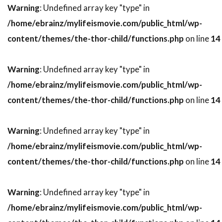
Warning
: Undefined array key "type" in
スーザン・ミスナー
スーザン・モントフォード
/home/ebrainz/mylifeismovie.com/public_html/wp-
スーザン・ワトキンス
スージー・エイミス
content/themes/the-thor-child/functions.php
on line
14
スージー・カーツ
スー・アームストロング
ズハイル・ハダド
ズラッコ・ブリッチ
Warning
: Undefined array key "type" in
ズーイー・デシャネル
セシリー・キャロル
/home/ebrainz/mylifeismovie.com/public_html/wp-
セス・アーネット
セス・ローゲン
content/themes/the-thor-child/functions.php
on line
14
セリア・D・コスタス
セルジオ・アグェーロ
セルジュ・マーリン
Warning
: Undefined array key "type" in
セルジョ・ビーニ・ブストリッチ
/home/ebrainz/mylifeismovie.com/public_html/wp-
content/themes/the-thor-child/functions.php
on line
14
セルマ・スクーンメイカー
セントロポリス・エンターテインメント
Warning
: Undefined array key "type" in
ソウル・ゼインツ
ソニー・ピクチャーズ
/home/ebrainz/mylifeismovie.com/public_html/wp-
ソニー・ピクチャーズ エンタテインメント