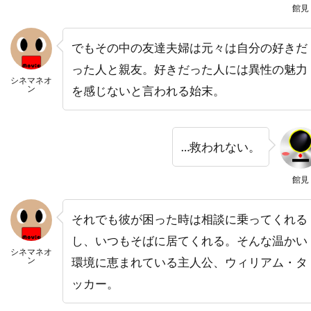
ニコラ・ピオヴァーニ
ニコレッタ・ブラスキ
館見
ニコール・キッドマン
ニコール・デボアー
でもその中の友達夫婦は元々は自分の好きだ
ニッキー・グァダーニ
ニッキー・ブロンスキー
った人と親友。好きだった人には異性の魅力
ニック・ウェクスラー
ニック・シェンク
シネマネオ
ン
を感じないと言われる始末。
ニック・フロスト
ニック・マクリーン
ニック・ムーア
ニック・ラウド
…救われない。
ニック・ロッドウェル
ニュージャパンフィルム
ニュージーランド
館見
ニュートン・トーマス・サイジェル
ニュー・ライン・シネマ
ニラ・パーク
それでも彼が困った時は相談に乗ってくれる
し、いつもそばに居てくれる。そんな温かい
ニーナ・ジェイコブソン
ニール・H・モリッツ
シネマネオ
ン
環境に恵まれている主人公、ウィリアム・タ
ニール・カントン
ニール・トラヴィス
ッカー。
ニール・マクドノー
ニール・ミラー