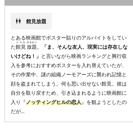
デイヴィッド・O・サックス
デイヴィッド・S・ウォード
館見放題
デイヴィッド・T・フレンドリー
とある映画館でポスター貼りのアルバイトをしてい
デイヴィッド・クレノン
たちみ
ゆきみつ
た
館見
放題
。
「ま、そんな友人、現実には存在しな
デイヴィッド・グリブル
いけどね！」
と言いながら映画ランキングと興行収
デイヴィッド・ハッセルホフ
入を参考におすすめポスターを入れ替えていたが、
デイヴィッド・フェンファー
その作業中、謎の組織ノーモアーズに襲われ記憶と
デイヴィッド・フォスター
顔を盗まれてしまう。何も思い出せない館見。彼は
デイヴィッド・ホバーマン
自分を取り戻すため、引き込まれるように映画館に
デイヴィッド・マメット
デイヴィッド・レイ
入り『
ノッティングヒルの恋人
』を観ようとしたの
だが…
デイヴ・グルーシン
デクスター・ゴードン
デクスター・フレッチャー
デデ・ガードナー
デニス・L・スチュワート