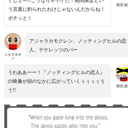
くしょー!!こうなりゃヤケだ！期間限定とい
デヴィッド・ローゼンブルーム
館見 放
う言葉に釣られたわけじゃないんだからね！
デヴォーン・ニクソン
トゥアン・グエン
ポチッと！
トッド・カーンズ
トッド・フィリップス
トッド・ブラック
トッド・ラムジー
アジャラカモクレン、ノッティングヒルの恋
トッド・リーバーマン
トッド・ルイーゾ
人、テケレッツのパー
トニ・コレット
トニーノ・デリ・コリ
シネマネオ
ン
トニー・カラン
トニー・ギルロイ
トニー・シャルーブ
トニー・ジャー
うわああーー！『ノッティングヒルの恋人』
トニー・スコット
トニー・トーマス
の映像が頭のなかに広がっていくぅぅぅぅう
館見 放
う!!
トニー・ビル
トニー・ピアース
トニー・モレーリ
トニー・ロンゴ
トビン・ベル
トビー・エメリッヒ
トビー・ジョーンズ
トビー・マグワイア