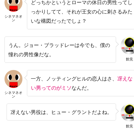
どっちかというとローマの休日の男性ってし
ドミニク・ボヴ
ドミニク・マーカス
っかりしてて、それが王女の心に刺さるみた
ドミニク・ロワゾー
ドラゴン・フィルム
シネマネオ
ン
いな構図だったでしょ？
ドリアン・リガル＝アンスー
ドリュー・バリモア
ドリーマ・ウォーカー
うん。ジョー・ブラッドレーは今でも、僕の
ドリームワークス
ドレア・ド・マッテオ
憧れの男性像だな。
ドロシー・オーフィエロ
館見
ドロテ・ブリエール・メリット
ドワイヤー・ブラウン
ドン・G・キャンベル
一方、ノッティングヒルの恋人はさ、
冴えな
ドン・カルファ
ドン・シンプソン
い男ってのがミソ
なんだ。
シネマネオ
ン
ドン・ジマーマン
ドン・チードル
ドン・バージェス
ドン・マーフィ
冴えない男役は、ヒュー・グラントだよね。
ドン・リックルズ
ドーナル・グリーソン
館見
ナイジェル・ウィロウビー