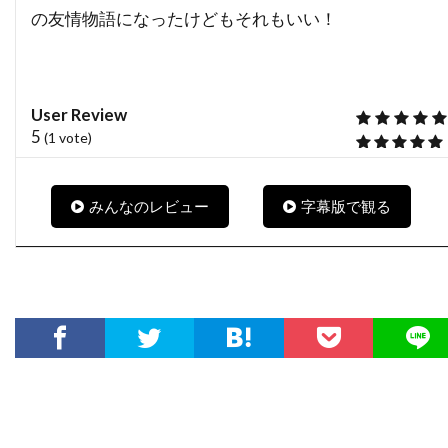
バーバラ・ハーシー
バーバラ・ヘイル
の友情物語になったけどもそれもいい！
バーバラ・ベル・ゲデス
バーリン・ブリスタイン
パク・チア
パコ・フェメニア
パコ・プラサ
User Review
5
(
1
vote)
パシフィックウェスタン
パシフィック・データ・イメージズ
みんなのレビュー
字幕版で観る
パシフィック・データー・イメージズ
パット・ウェルシュ
パット・ロマーノ
パテ
パティ・ダーバンヴィル
パディ・コンシダイン
パトリシア・クラークソン
パトリシア・ヒッチコック
パトリシア・ヒーリー
パトリシア・ベルチャー
パトリック・アンデション