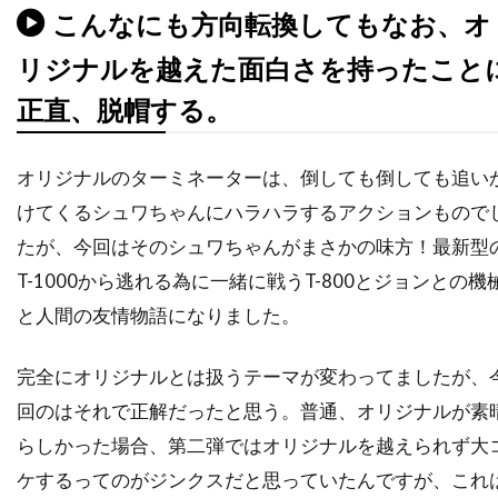
こんなにも方向転換してもなお、オ
デヴィッド・O・ラッセル
デヴィッド・S・ウォード
デヴィッド・アルパー
リジナルを越えた面白さを持ったこと
デヴィッド・アーノルド
正直、脱帽する。
デヴィッド・ウォーショフスキー
デヴィッド・エリソン
オリジナルのターミネーターは、倒しても倒しても追い
けてくるシュワちゃんにハラハラするアクションもので
デヴィッド・オグデン・スティアーズ
たが、今回はそのシュワちゃんがまさかの味方！最新型
デヴィッド・ガイラー
デヴィッド・キタイ
T-1000から逃れる為に一緒に戦うT-800とジョンとの機
デヴィッド・キュービット
と人間の友情物語になりました。
デヴィッド・クリンツマン
デヴィッド・クリーゲル
デヴィッド・クロス
完全にオリジナルとは扱うテーマが変わってましたが、
デヴィッド・ケックナー
デヴィッド・コープ
回のはそれで正解だったと思う。普通、オリジナルが素
デヴィッド・シャラム
デヴィッド・ジェンセン
らしかった場合、第二弾ではオリジナルを越えられず大
デヴィッド・ジュリアン
ケするってのがジンクスだと思っていたんですが、これ