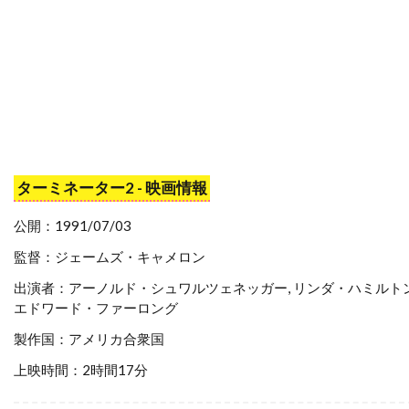
スティーブン・ゴールドステイン
スティーブン・ザイリアン
スティーブン・シャイラー
スティーブン・スピルバーグ
スティーブン・トンプキンソン
スティーブン・フォード
ターミネーター2 - 映画情報
スティーブン・マクハーティ
公開：1991/07/03
スティーブン・ライト
スティーブ・アボット
監督：ジェームズ・キャメロン
スティーブ・アンティン
出演者：アーノルド・シュワルツェネッガー, リンダ・ハミルトン
スティーブ・クロッパー
スティーブ・ビズリー
エドワード・ファーロング
スティーブ・マックイーン
製作国：アメリカ合衆国
スティーヴン・B・ポスター
上映時間：2時間17分
スティーヴン・E・リフキン