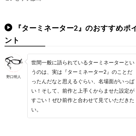
デニス・アーバーグバズ・フェイトシャンズ
デニス・ギャスナー
デニス・ファリーナ
『ターミネーター2』のおすすめポ
デニス・リチャーズ
デニーズ・ディ・ノーヴィ
ント
デニーズ・フェイ
デビッド・セルバーグ
デビッド・ドワイヤー
デビ・デリーベリー
デビ・メイザー
デビー・レイノルズ
世間一般に語られているターミネーターとい
デブラ・ニール＝フィッシャー
うのは、実は『ターミネーター2』のことだ
野口明人
デブラ・ヘイワード
デボラ・ホッパー
ったんだなと思えるぐらい、名場面がいっぱ
い！そして、前作と上手くからませた設定が
デミアン・ビチル
デュール・ヒル
すごい！ぜひ前作と合わせて見ていただきた
デューンエンターテインメント
い。
デル・アンドリュース
デル・クローズ
デレク・ギブソン
デレク・ミアーズ
デンゼル・ワシントン
デンマーク