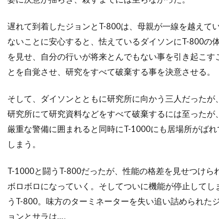
デイヴィッド・O・サックス
遅れて到着したジョンとT-800は、母親が一線を越えて
デイヴィッド・S・ウォード
ないことに安心すると、怯えているダイソンにT-800の
デイヴィッド・T・フレンドリー
を見せ、自分の行いが将来とんでもない事を引き起こす
デイヴィッド・クレノン
とを自覚させ、研究をすべて破棄する事を決意させる。
デイヴィッド・グリブル
そして、ダイソンとともに研究所に向かう三人だったが
デイヴィッド・ハッセルホフ
研究所にて研究資料などをすべて破棄するには至ったが
デイヴィッド・フェンファー
厳重な警備に囲まれると同時にT-1000にも居場所がばれ
デイヴィッド・フォスター
しまう。
デイヴィッド・ホバーマン
デイヴィッド・マメット
デイヴィッド・レイ
T-1000と闘うT-800だったが、性能の格差を見せつけら
デイヴ・グルーシン
デクスター・ゴードン
ボロボロになっていく。そしてついに機能が停止してし
デクスター・フレッチャー
デデ・ガードナー
うT-800。味方のターミネーターを失い追い詰められた
ョンとサラは…。
デニス・L・スチュワート