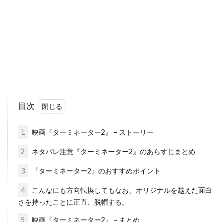
ダナ・ゴールドバーグ
ダニエラ・ヒメネス・カチョ
ダニエル・ウォレス
ダニエル・オートゥイユ
ダニエル・クレイグ
ダニエル・デュヴァル
ダニエル・トラヴィス
ダニエル・ファップ
ダニエル・ブリュール
ダニエル・マンデル
ダニエル・メイズ
ダニエル・ルピ
目次
ダニエル・レゼンデ
ダニー・ウォレス
1
映画『ターミネーター2』 – ストーリー
ダニー・エルフマン
ダニー・グローヴァー
2
ネタバレ注意『ターミネーター2』のあらすじまとめ
ダニー・デヴィート
ダニー・ヌッチ
ダニー・ホック
ダニー・ボイル
3
『ターミネーター2』のおすすめポイント
ダニー・マスターソン
ダニー・ロイド
4
こんなにも方向転換してもなお、オリジナルを越えた面白
さを持ったことに正直、脱帽する。
ダビ・ガラルト
ダビ・ベルト
ダリウス・ウォルスキー
ダリル・ハンナ
5
映画『ターミネーター2』 – まとめ