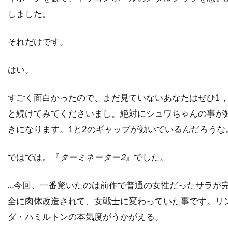
トビー・レグボ
トマス・ワンダー
しました。
トマ・ソリヴェレ
トミー・ウィルコラ
トム・アダムス
トム・ウィルキンソン
それだけです。
トム・ギャロップ
トム・クルーズ
はい。
トム・グアリー
トム・サイズモア
トム・サンダース
トム・シックス
すごく面白かったので、まだ見ていないあなたはぜひ1，
トム・シャドヤック
トム・シュルマン
と続けてみてくださいまし。絶対にシュワちゃんの事が
トム・スケリット
トム・スターン
きになります。1と2のギャップが効いているんだろうな
トム・ノーブル
トム・ハンクス
ではでは。『
ターミネーター2
』でした。
トム・ハーディ
トム・フォックス
トム・ヘルモア
トム・ベレンジャー
…今回、一番驚いたのは前作で普通の女性だったサラが
トム・マシューズ
トム・マッカーシー
全に肉体改造されて、女戦士に変わっていた事です。リ
トム・マッゴーワン
トム・リース・ファレル
ダ・ハミルトンの本気度がうかがえる。
トム・ロルフ
トム・ヴォーン
トライスター