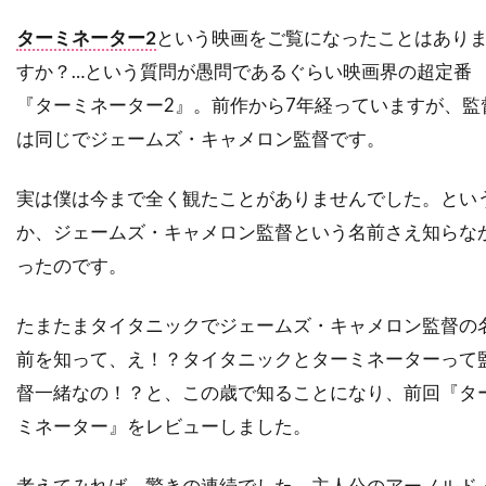
スーザン・ミスナー
スーザン・モントフォード
ターミネーター2
という映画をご覧になったことはあり
スーザン・ワトキンス
スージー・エイミス
すか？…という質問が愚問であるぐらい映画界の超定番
スージー・カーツ
スー・アームストロング
『ターミネーター2』。前作から7年経っていますが、監
ズハイル・ハダド
ズラッコ・ブリッチ
は同じでジェームズ・キャメロン監督です。
ズーイー・デシャネル
セシリー・キャロル
実は僕は今まで全く観たことがありませんでした。とい
セス・アーネット
セス・ローゲン
か、ジェームズ・キャメロン監督という名前さえ知らな
セリア・D・コスタス
セルジオ・アグェーロ
ったのです。
セルジュ・マーリン
セルジョ・ビーニ・ブストリッチ
たまたまタイタニックでジェームズ・キャメロン監督の
セルマ・スクーンメイカー
前を知って、え！？タイタニックとターミネーターって
セントロポリス・エンターテインメント
督一緒なの！？と、この歳で知ることになり、前回『タ
ミネーター』をレビューしました。
ソウル・ゼインツ
ソニー・ピクチャーズ
ソニー・ピクチャーズ エンタテインメント
考えてみれば、驚きの連続でした。主人公のアーノルド