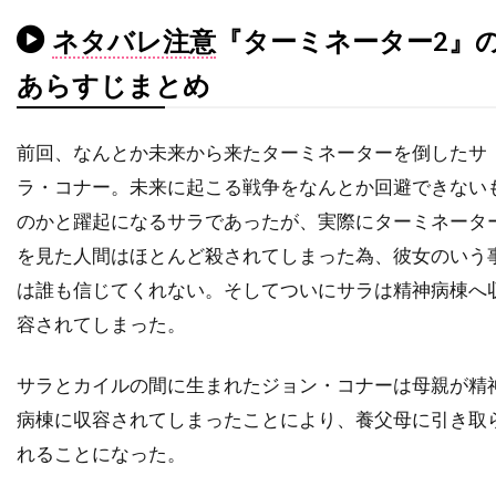
チャールズ・フライシャー
ネタバレ注意
『ターミネーター2』
チャールズ・ブロンソン
チャールズ・ホイエス
あらすじまとめ
チャールズ・マーティン・スミス
チャールズ・レイン
チャールズ・ロートン
前回、なんとか未来から来たターミネーターを倒したサ
チュルパン・ハマートヴァ
チュ・ジンモ
ラ・コナー。未来に起こる戦争をなんとか回避できない
チューズデイ・ウェルド
チリ
チン・ハン
のかと躍起になるサラであったが、実際にターミネータ
ツイッギー
ティエリー・ポトク
を見た人間はほとんど殺されてしまった為、彼女のいう
ティナ・マジョリーノ
ティミ・サーステッド
は誰も信じてくれない。そしてついにサラは精神病棟へ
ティム・アレン
ティム・グリフィン
容されてしまった。
ティム・ケルハー
ティム・ダットン
サラとカイルの間に生まれたジョン・コナーは母親が精
ティム・デ・ザーン
ティム・バートン
病棟に収容されてしまったことにより、養父母に引き取
ティム・ビーヴァン
ティム・ポッター
れることになった。
ティム・マシスン
ティム・マッキナリー