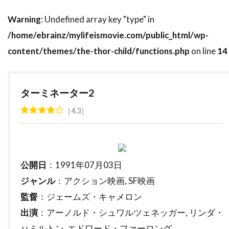
ハラルド・クローサー
Warning
: Undefined array key "type" in
ハリウッド・ピクチャーズ
/home/ebrainz/mylifeismovie.com/public_html/wp-
ハリエット・サンソム・ハリス
content/themes/the-thor-child/functions.php
on line
14
ハリス・ユーリン
ハリー
ハリー・イーデン
ハリー・ウォーターズ・Jr
ハリー・カーニッツ
ターミネーター2
ハリー・ギルバート
4.3
ハリー・ケイト・アイゼンバーグ
ハリー・ケラミダス
ハリー・コニック・Jr
ハリー・シーガル
ハリー・フット
公開日
：1991年07月03日
ハリー・リーヴァウワー
ハル・ベリー
ジャンル
：アクション映画, SF映画
ハル・ホルブルック
ハル・ヤマノウチ
監督
：ジェームズ・キャメロン
ハロルド・フォルターメイヤー
出演
：アーノルド・シュワルツェネッガー, リンダ・
ハワード・W・コッチJr.
ハミルトン, エドワード・ファーロング