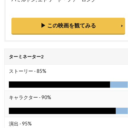
ハワード・W・コッチ・Jr
ハワード・ウェスト
ハワード・ショア
ハワード・ダフ
▶ この映画を観てみる
ハンス・ジマー
ハンス・ブロックマン
ハンス・ライザー
ハンター・M・ヴィア
ハンドメイド・フィルムス
ハンナ・アンクリッチ
ハンネス・メッセマー
ターミネーター2
ハーシェル・ワイングロッド
ストーリー -
85%
ハービー・バンハード
ハーレイ・ジョエル・オスメント
ハーヴィ・ローゼンストック
キャラクター -
90%
ハーヴェイ・カイテル
ハーヴェイ・ワインスタイン
ハーヴ・シュナイド
演出 -
95%