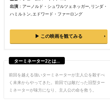
チャタポン・パンタナアンクーン
出演
：アーノルド・シュワルツェネッガー, リンダ・
ハミルトン, エドワード・ファーロング
チャック・ロー
チャッド・クリスト
チャド・ウィレット
チャド・オーマン
チャド・リンドバーグ
チャン・ジェヨン
▶ この映画を観てみる
チャン・ソンベク
チャーリー・カウフマン
チャーリー・シーン
チャーリー・ホフハイマー
チャールズ・H・マグワイア
チャールズ・ウェッブ
チャールズ・グローディン
前回を越える強いターミネーターが主人公を殺すべ
チャールズ・ゴードン
チャールズ・スコセッシ
く未来からやってきた。前回では敵だった旧型ター
チャールズ・ダンス
チャールズ・ダーニング
ミネーターが味方になり、主人公の命を救う。
チャールズ・ネイピア
チャールズ・ハナー
チャールズ・ハラハン