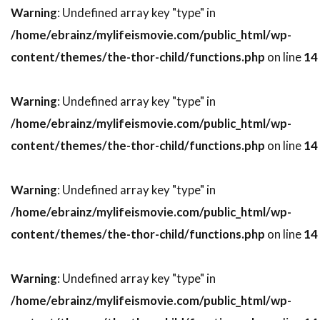
ナイジェル・ストック
ナサニエル・パーカー
Warning
: Undefined array key "type" in
ナサニエル・メカリー
/home/ebrainz/mylifeismovie.com/public_html/wp-
content/themes/the-thor-child/functions.php
on line
14
ナタウット・キッティクン
ナタリー・キャナーデイ
ナタリー・バイ
Warning
: Undefined array key "type" in
ナターシャ・ワートン
/home/ebrainz/mylifeismovie.com/public_html/wp-
ナチョ・ルイス・カピヤス
ナビル・サワラ
content/themes/the-thor-child/functions.php
on line
14
ナンシー・ウィルソン
ナンシー・オリバー
ナンシー・ジュヴォネン
ナンシー・レネハン
Warning
: Undefined array key "type" in
ニコライ・コスター＝ワルドー
/home/ebrainz/mylifeismovie.com/public_html/wp-
ニコラス・カザン
ニコラス・ケイジ
content/themes/the-thor-child/functions.php
on line
14
ニコラス・ストーラー
ニコラス・デ・トス
ニコラス・ピレッジ
ニコラ・ジロー
Warning
: Undefined array key "type" in
/home/ebrainz/mylifeismovie.com/public_html/wp-
ニコラ・デュヴァル・アダソフスキ