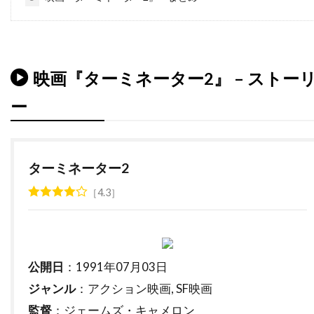
ダレル・フェティ
ダンカン・ケンワーシー
ダンカン・ジョーンズ
ダン・エイクロイド
ダン・オバノン
ダン・カステラネタ
映画『ターミネーター2』 – ストー
ダン・ギルロイ
ダン・コルスルッド
ー
ダン・ゴールドバーグ
ダン・ジョフレ
ダン・ジンクス
ダン・ヘダヤ
ダン・マクダーモット
ダン・リン
ターミネーター2
ダークウッド・プロダクションズ
4.3
ダーモット・クロウリー
ダーレン・アロノフスキー
チェコ
チェッキ・ゴーリ
チェ・ジョンホ
公開日
：1991年07月03日
チェータウット・ワチャラクン
チタ・リヴェラ
ジャンル
：アクション映画, SF映画
チャカ・カーン
チャズ・パルミンテリ
監督
：ジェームズ・キャメロン