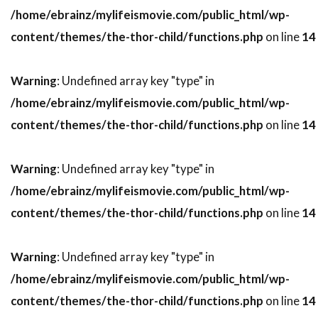
ニール・メロン
ニール・ロス
/home/ebrainz/mylifeismovie.com/public_html/wp-
ヌーノ・アントゥーンス
ネイサン・カヘイン
content/themes/the-thor-child/functions.php
on line
14
ネイサン・ギャンブル
ネイサン・マイスター
ネイサン・レイン
ネストール・アルメンドロス
Warning
: Undefined array key "type" in
ネリー・ベルフラワー
ノア・ワイリー
/home/ebrainz/mylifeismovie.com/public_html/wp-
ノルディスク・フィルム
ノーマン・アルデン
content/themes/the-thor-child/functions.php
on line
14
ノーマン・フェル
ノーマン・ロイド
Warning
: Undefined array key "type" in
ノーラ・エフロン
ハイクワーン・グエン
/home/ebrainz/mylifeismovie.com/public_html/wp-
ハイケ・マカッシュ
ハインツ・ヴァイス
content/themes/the-thor-child/functions.php
on line
14
ハスケル・ウェクスラー
ハッピー・マディソン
ハッピー・マディソン・プロダクションズ
Warning
: Undefined array key "type" in
ハビエル・アギーレサロベ
/home/ebrainz/mylifeismovie.com/public_html/wp-
ハビエル・サルモネス
content/themes/the-thor-child/functions.php
on line
14
ハピネス・ディストリビューション