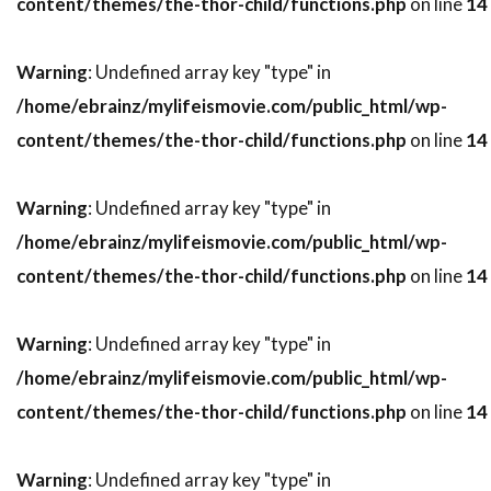
content/themes/the-thor-child/functions.php
on line
14
ニコラ・ピオヴァーニ
ニコレッタ・ブラスキ
ニコール・キッドマン
ニコール・デボアー
Warning
: Undefined array key "type" in
ニッキー・グァダーニ
ニッキー・ブロンスキー
/home/ebrainz/mylifeismovie.com/public_html/wp-
ニック・ウェクスラー
ニック・シェンク
content/themes/the-thor-child/functions.php
on line
14
ニック・フロスト
ニック・マクリーン
ニック・ムーア
ニック・ラウド
Warning
: Undefined array key "type" in
ニック・ロッドウェル
ニュージャパンフィルム
/home/ebrainz/mylifeismovie.com/public_html/wp-
ニュージーランド
content/themes/the-thor-child/functions.php
on line
14
ニュートン・トーマス・サイジェル
Warning
: Undefined array key "type" in
ニュー・ライン・シネマ
ニラ・パーク
/home/ebrainz/mylifeismovie.com/public_html/wp-
ニーナ・ジェイコブソン
ニール・H・モリッツ
content/themes/the-thor-child/functions.php
on line
14
ニール・カントン
ニール・トラヴィス
ニール・マクドノー
ニール・ミラー
Warning
: Undefined array key "type" in