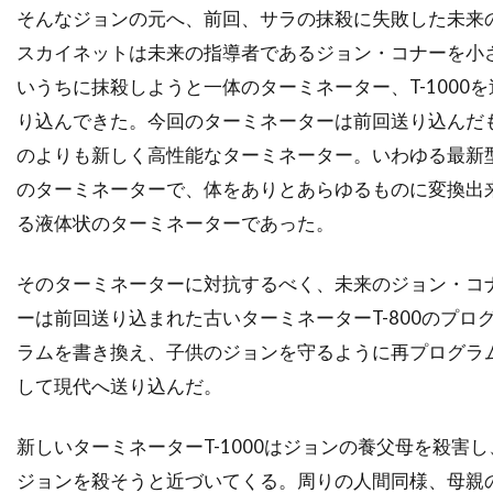
ティム・マッグロウ
ティム・ムーア
そんなジョンの元へ、前回、サラの抹殺に失敗した未来
ティム・モーリス＝ジョーンズ
スカイネットは未来の指導者であるジョン・コナーを小
いうちに抹殺しようと一体のターミネーター、T-1000を
ティム・レフマン
ティム・ロス
り込んできた。今回のターミネーターは前回送り込んだ
ティム・ロビンス
ティモシー・M・ボーン
のよりも新しく高性能なターミネーター。いわゆる最新
ティモシー・ハリス
のターミネーターで、体をありとあらゆるものに変換出
ティモシー・バスフィールド
ティル・キーヴェ
る液体状のターミネーターであった。
ティ・ジョイ
テイラー・ギア
テイラー・ギルバート
テイ・ディグス
そのターミネーターに対抗するべく、未来のジョン・コ
テッサ・ロス
テッド・ライミ
ーは前回送り込まれた古いターミネーターT-800のプロ
テディ・カステルッチ
テディ・ジー
ラムを書き換え、子供のジョンを守るように再プログラ
して現代へ送り込んだ。
テリー・ガー
テレビマンユニオン
テレビ東京
テレンス・スタンプ
新しいターミネーターT-1000はジョンの養父母を殺害し
ディオン・ビーブ
ディック・ミラー
ジョンを殺そうと近づいてくる。周りの人間同様、母親