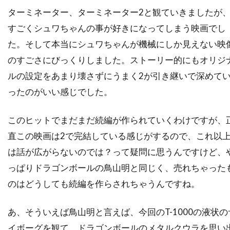
デヴィッド・ローゼンブルーム
ターミネーター、ターミネーター2と観ていきましたが
デヴォーン・ニクソン
トゥアン・グエン
すごくシュワちゃんの事が好きになってしまう映画でし
トッド・カーンズ
トッド・フィリップス
た。そして本当にシュワちゃんが機械にしか見えない映
トッド・ブラック
トッド・ラムジー
のすごさにびっくりしました。ストーリー的にもオリジ
トッド・リーバーマン
トッド・ルイーゾ
ルの設定をあまり壊さずにうまく2が引き継いで深めて
ったのがいい感じでした。
トニ・コレット
トニーノ・デリ・コリ
トニー・カラン
トニー・ギルロイ
このヒットでまだまだ続編が作られていくわけですが、
トニー・シャルーブ
トニー・ジャー
直この映画は2で完結している感じがするので、これ以
トニー・スコット
トニー・トーマス
は話が広がらないのでは？って疑問に思うんですけど、
トニー・ビル
トニー・ピアース
っぱりドラゴンボールの鳥山明と同じく、売れちゃった
トニー・モレーリ
トニー・ロンゴ
のはどうしても続編を作らされちゃうんですね。
トビン・ベル
トビー・エメリッヒ
あ、そういえば鳥山明と言えば、今回のT-1000の液状の
トビー・ジョーンズ
トビー・マグワイア
イボーグを観て、ドラゴンボールのメタルクウラを思い