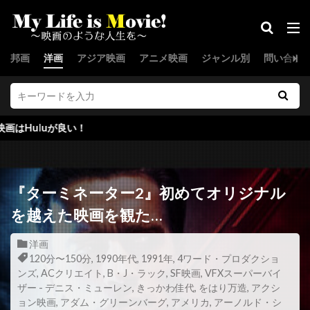
ジョー・スピネル
ジョー・セネカ
ジョー・ターケル
ジョー・ドレイク
邦画
洋画
アジア映画
アニメ映画
ジャンル別
問い合わ
ジョー・パントリアーノ
ジョー・ピトカ
ジョー・フラハティ
ジョー・プレスティア
ジョー・プロスペロ
ジョー・ペシ
良い！
ジョー・マンガニエロ
ジョー・モートン
ジョー・ユーラ
ジョー・ランフト
ジョー・ロー・トルグリオ
ジリアン・ハンナ
『ターミネーター2』初めてオリジナル
ジル・バローニ
ジーナ・マッキー
を越えた映画を観た…
スウェーデン
スカイダンス・プロダクションズ
洋画
スカンヤー・ウォンサターバット
120分〜150分
,
1990年代
,
1991年
,
4ワード・プロダクショ
ンズ
,
ACクリエイト
,
B・J・ラック
,
SF映画
,
VFXスーパーバイ
スカーレット・ヨハンソン
スキップ・ウッズ
ザー - デニス・ミューレン
,
きっかわ佳代
,
をはり万造
,
アクシ
スキャットマン・クローザース
スクエア・ペグ
ョン映画
,
アダム・グリーンバーグ
,
アメリカ
,
アーノルド・シ