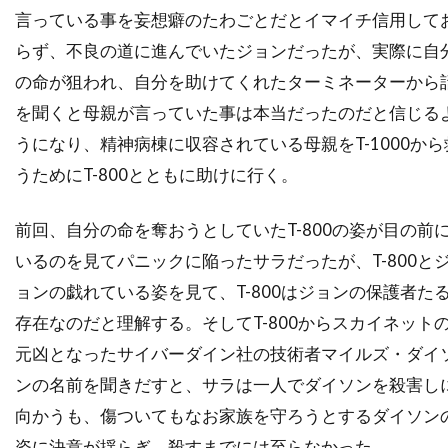
ディック・ヴァン・ダイク
ディディエ・オアロ
言っている事を妄想癖のたわごとだとイマイチ信用して
ディナ・フォックス
ディノ・ヨンサーテル
らず、不良の道に進んでいたジョンだったが、実際に自
ディミトラ・アーリス
の命が狙われ、自分を助けてくれたターミネーターから
ディミトリ・ティオムキン
を聞くと母親が言っていた事は本当だったのだと信じる
ディメンション・フィルムズ
うになり、精神病棟に収容されている母親をT-1000から
うためにT-800とともに助けに行く。
ディラン・カスマン
ディリープ・ラオ
ディーター・ラーザー
ディープ・ロイ
前回、自分の命を奪おうとしていたT-800の姿が目の前
ディーン・カンディ
ディーン・ジマーマン
いるのを見てパニックに陥ったサラだったが、T-800と
ディーン・ジョーガリス
ディーン・セムラー
ョンの戯れている姿を見て、T-800はジョンの保護者た
ディー・ウォレス
デイキン・マシューズ
存在なのだと理解する。そしてT-800からスカイネット
デイドレ・グッドウィン
元凶となったサイバーダイン社の技術者マイルズ・ダイ
デイナ・E・グローバーマン
デイブ・シェリダン
ンの名前を聞きだすと、サラは一人でダイソンを殺害し
デイヴィッド
デイヴィッド・L・ブシェル
向かうも、傷ついてもなお家族を守ろうとするダイソン
姿に決意が揺らぎ、殺すまでには至らなかった。
デイヴィッド・L・ランダー