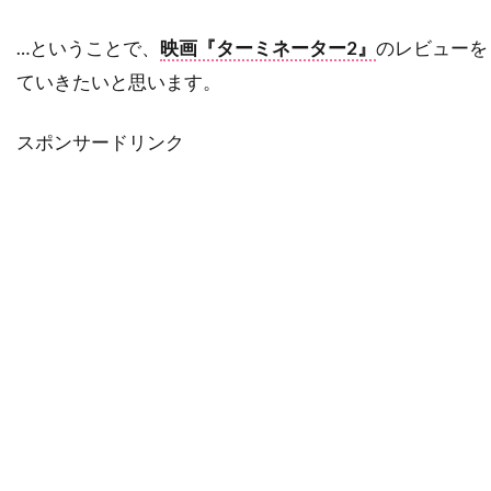
タルラ・ライリー
タンディ・ニュートン
ターキン・パック
…ということで、
映画『ターミネーター2』
のレビューを
ていきたいと思います。
ターマン＝フォスター・カンパニー
ダイアナ・バーリングトン
ダイアナ・ラスバン
スポンサードリンク
ダイアン・アボット
ダイアン・ウィースト
ダイアン・キャノン
ダイアン・キートン
ダイアン・クルーガー
ダイアン・ジョンソン
ダイアン・ラッド
ダイアン・レイン
ダグラス・ウィック
ダグラス・クライズ
ダグラス・ミルサム
ダグ・エメット
ダグ・リーマン
ダコタ・ゴヨ
ダスティン・イングラム
ダスティン・ホフマン
ダッシュ・ミホク
ダナ・アイヴィ