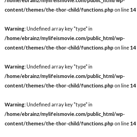
/home/ebrainz/mylifeismovie.com/public_html/wp-
ドミニク・ボヴ
ドミニク・マーカス
content/themes/the-thor-child/functions.php
on line
14
ドミニク・ロワゾー
ドラゴン・フィルム
ドリアン・リガル＝アンスー
Warning
: Undefined array key "type" in
ドリュー・バリモア
ドリーマ・ウォーカー
/home/ebrainz/mylifeismovie.com/public_html/wp-
content/themes/the-thor-child/functions.php
on line
14
ドリームワークス
ドレア・ド・マッテオ
ドロシー・オーフィエロ
Warning
: Undefined array key "type" in
ドロテ・ブリエール・メリット
/home/ebrainz/mylifeismovie.com/public_html/wp-
ドワイヤー・ブラウン
ドン・G・キャンベル
content/themes/the-thor-child/functions.php
on line
14
ドン・カルファ
ドン・シンプソン
ドン・ジマーマン
ドン・チードル
Warning
: Undefined array key "type" in
ドン・バージェス
ドン・マーフィ
/home/ebrainz/mylifeismovie.com/public_html/wp-
ドン・リックルズ
ドーナル・グリーソン
content/themes/the-thor-child/functions.php
on line
14
ナイジェル・ウィロウビー