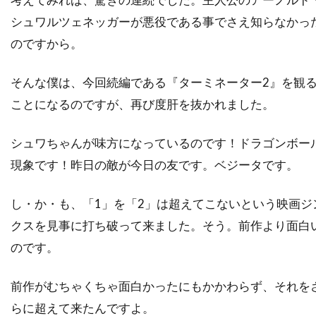
ソニー・ピクチャーズ・エンタテインメント
シュワルツェネッガーが悪役である事でさえ知らなかっ
ソニー・ピクチャーズ・クラシックス
のですから。
ソフィア・コッポラ
ソフィ・ウー
ソフィー・モンク
そんな僕は、今回続編である『ターミネーター2』を観
ことになるのですが、再び度肝を抜かれました。
ソムサック・デーチャラタナプラスート
ソレーヌ・ビアシュ
ソール・スタイン
シュワちゃんが味方になっているのです！ドラゴンボー
ゾーイ・サルダナ
タイ
タイ=リー・リー
現象です！昨日の敵が今日の友です。ベジータです。
タイラー・メイン
タイロン・パワー
タイ・バレル
タカヨ・フィッシャー
し・か・も、「1」を「2」は超えてこないという映画ジ
クスを見事に打ち破って来ました。そう。前作より面白
タク・フジモト
タッカー・トゥーリー
のです。
タッチストーン・ピクチャーズ
タナット・スンシン
タマラ・バークモー
前作がむちゃくちゃ面白かったにもかかわらず、それを
タマラ・プランク
タラ・フィッツジェラルド
らに超えて来たんですよ。