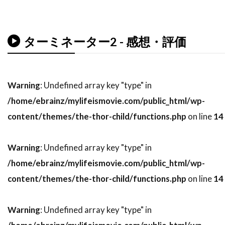
トーマス・サングスター
トーマス・ジェーン
トーマス・タル
トーマス・フォン・プレムセン
ターミネーター2 - 感想・評価
トーマス・マッカーシー
トーマス・マン
トーマス・ミッチェル
トーマス・レノン
ドイツ
ドゥニ・ヴィルヌーヴ
Warning
: Undefined array key "type" in
ドディ・ドーン
ドナルド・J・リー・Jr
/home/ebrainz/mylifeismovie.com/public_html/wp-
ドナルド・サザーランド
content/themes/the-thor-child/functions.php
on line
14
ドナルド・ダック・ダン
ドナルド・フュリラブ
Warning
: Undefined array key "type" in
ドナルド・プレザンス
ドナルド・モファット
/home/ebrainz/mylifeismovie.com/public_html/wp-
ドナ・ジグリオッティ
ドナ・リード
content/themes/the-thor-child/functions.php
on line
14
ドニ・ルダン
ドニー・ウォルバーグ
ドノヴァン・スコット
ドミニク・ウェスト
Warning
: Undefined array key "type" in
ドミニク・セナ
ドミニク・ピノン