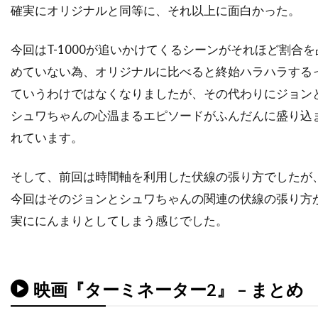
確実にオリジナルと同等に、それ以上に面白かった。
デヴィッド・ジョハンソン
デヴィッド・ストラザーン
デヴィッド・トーン
今回はT-1000が追いかけてくるシーンがそれほど割合を
デヴィッド・ニコルズ
めていない為、オリジナルに比べると終始ハラハラする
デヴィッド・ハイド・ピアース
ていうわけではなくなりましたが、その代わりにジョン
デヴィッド・ハイマン
シュワちゃんの心温まるエピソードがふんだんに盛り込
デヴィッド・ヒューレット
れています。
デヴィッド・フォスター・プロダクションズ
そして、前回は時間軸を利用した伏線の張り方でしたが
デヴィッド・ブレナー
デヴィッド・ブロッカー
今回はそのジョンとシュワちゃんの関連の伏線の張り方
デヴィッド・ブロークマン
実ににんまりとしてしまう感じでした。
デヴィッド・ベニオフ
デヴィッド・マギー
デヴィッド・マッカラム
デヴィッド・モリッツ
デヴィッド・モース
デヴィッド・ヨハンセン
映画『ターミネーター2』 – まとめ
デヴィッド・リード