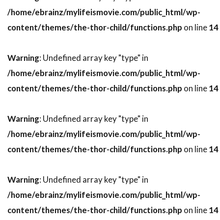
/home/ebrainz/mylifeismovie.com/public_html/wp-
スティーヴ・ブシェミ
スティーヴ・メラー
content/themes/the-thor-child/functions.php
on line
14
スティーヴ・ローレンス
ステイシー・シェア
ステパン・マーティローシアン
Warning
: Undefined array key "type" in
ステファヌ・メッツジェール
/home/ebrainz/mylifeismovie.com/public_html/wp-
ステファーヌ・スペリ
ステュー・ライリー
content/themes/the-thor-child/functions.php
on line
14
ステラン・スカルスガルド
スパイグラス・エンターテインメント
Warning
: Undefined array key "type" in
スパチャイ・シティアンポーンパン
/home/ebrainz/mylifeismovie.com/public_html/wp-
スプレイグ・グレイデン
スペイン
content/themes/the-thor-child/functions.php
on line
14
スポーツ映画
スリム・サマービル
Warning
: Undefined array key "type" in
スリラー映画
スワヴォミール・イジャック
/home/ebrainz/mylifeismovie.com/public_html/wp-
スヴェン・ニクヴィスト
content/themes/the-thor-child/functions.php
on line
14
スーザン・カートソニス
スーザン・サランドン