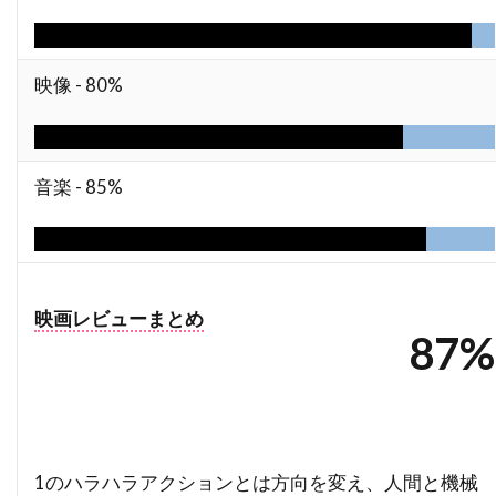
バズマーク・プロダクションズ
バズ・ラーマン
バック・ヘンリー
バディ・ジョンソン
映像 -
80%
バトル・デイヴィス
バド・カー
バヤ・ベラル
バリー・M・オズボーン
バリー・ケンプ
バリー・ゴールドバーグ
音楽 -
85%
バリー・タブ
バリー・ネルソン
バリー・ペッパー
バリー・メンデル
バルトーク・ベーラ
バンダイビジュアル
映画レビューまとめ
バージニア・グレッグ
バートン・ギリアム
87%
バート・ランカスター
バート・レムゼン
バーナード・ハーマン
バーナード・ベリュー
バーニー・クラーク
バーニー・ピリング[1]
バーバラ・ギャリック
バーバラ・デフィーナ
1のハラハラアクションとは方向を変え、人間と機械