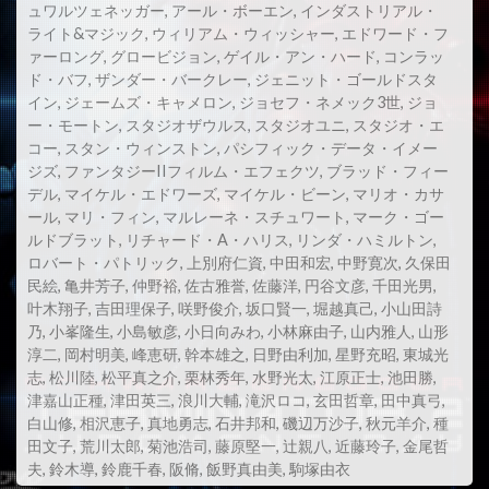
ュワルツェネッガー
,
アール・ボーエン
,
インダストリアル・
スコット・Z・バーンズ
ライト&マジック
,
ウィリアム・ウィッシャー
,
エドワード・フ
ァーロング
,
グロービジョン
,
ゲイル・アン・ハード
,
コンラッ
スコット・アレクサンダー
スコット・グレン
ド・バフ
,
ザンダー・バークレー
,
ジェニット・ゴールドスタ
スコット・コルク
スコット・シェパード
イン
,
ジェームズ・キャメロン
,
ジョセフ・ネメック3世
,
ジョ
ー・モートン
,
スタジオザウルス
,
スタジオユニ
,
スタジオ・エ
スコット・シルヴァー
スコット・ジョプリン
コー
,
スタン・ウィンストン
,
パシフィック・データ・イメー
ジズ
,
ファンタジーIIフィルム・エフェクツ
スコット・トーマス
スコット・ノイスタッター
,
ブラッド・フィー
デル
,
マイケル・エドワーズ
,
マイケル・ビーン
,
マリオ・カサ
スコット・バクラ
スコット・バドニック
ール
,
マリ・フィン
,
マルレーネ・スチュワート
,
マーク・ゴー
ルドブラット
,
リチャード・A・ハリス
,
リンダ・ハミルトン
,
スコット・ヒックス
スコット・ムーア
ロバート・パトリック
,
上別府仁資
,
中田和宏
,
中野寛次
,
久保田
スコット・リーヴス
スコット・ルーディン
民絵
,
亀井芳子
,
仲野裕
,
佐古雅誉
,
佐藤洋
,
円谷文彦
,
千田光男
,
叶木翔子
,
吉田理保子
,
咲野俊介
,
坂口賢一
,
堀越真己
,
小山田詩
スコット・ルーディン・プロダクションズ
乃
,
小峯隆生
,
小島敏彦
,
小日向みわ
,
小林麻由子
,
山内雅人
,
山形
淳二
,
岡村明美
,
峰恵研
,
幹本雄之
,
日野由利加
,
星野充昭
,
東城光
スサンネ・ビア
スサンネ・リンマン
志
,
松川陸
,
松平真之介
,
栗林秀年
,
水野光太
,
江原正士
,
池田勝
,
スザンヌ・シェパード
スザンヌ・トッド
津嘉山正種
,
津田英三
,
浪川大輔
,
滝沢ロコ
,
玄田哲章
,
田中真弓
,
白山修
,
相沢恵子
,
真地勇志
,
石井邦和
,
磯辺万沙子
,
秋元羊介
,
種
スタイルジャム
スタジオカナル
田文子
,
荒川太郎
,
菊池浩司
,
藤原堅一
,
辻親八
,
近藤玲子
,
金尾哲
スタジオザウルス
スタジオユニ
夫
,
鈴木導
,
鈴鹿千春
,
阪脩
,
飯野真由美
,
駒塚由衣