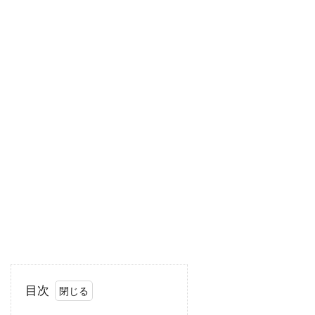
スーザン・ミスナー
スーザン・モントフォード
スーザン・ワトキンス
スージー・エイミス
スージー・カーツ
スー・アームストロング
ズハイル・ハダド
ズラッコ・ブリッチ
ズーイー・デシャネル
セシリー・キャロル
セス・アーネット
セス・ローゲン
セリア・D・コスタス
セルジオ・アグェーロ
セルジュ・マーリン
セルジョ・ビーニ・ブストリッチ
セルマ・スクーンメイカー
セントロポリス・エンターテインメント
ソウル・ゼインツ
ソニー・ピクチャーズ
目次
ソニー・ピクチャーズ エンタテインメント