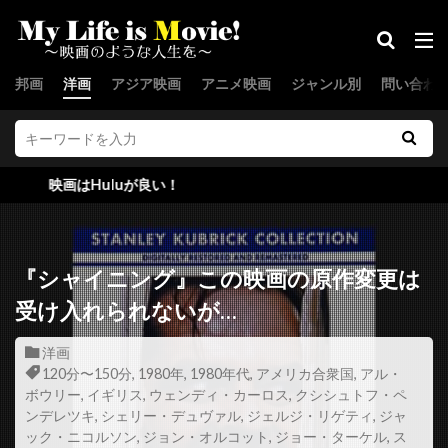
ジョー・スピネル
ジョー・セネカ
ジョー・ターケル
ジョー・ドレイク
邦画
洋画
アジア映画
アニメ映画
ジャンル別
問い合わ
ジョー・パントリアーノ
ジョー・ピトカ
ジョー・フラハティ
ジョー・プレスティア
ジョー・プロスペロ
ジョー・ペシ
Huluが良い！
ジョー・マンガニエロ
ジョー・モートン
ジョー・ユーラ
ジョー・ランフト
ジョー・ロー・トルグリオ
ジリアン・ハンナ
『シャイニング』この映画の原作変更は
ジル・バローニ
ジーナ・マッキー
受け入れられないが…
スウェーデン
スカイダンス・プロダクションズ
洋画
スカンヤー・ウォンサターバット
120分〜150分
,
1980年
,
1980年代
,
アメリカ合衆国
,
アル・
ボウリー
,
イギリス
,
ウェンディ・カーロス
,
クシシュトフ・ペ
スカーレット・ヨハンソン
スキップ・ウッズ
ンデレツキ
,
シェリー・デュヴァル
,
ジェルジ・リゲティ
,
ジャ
スキャットマン・クローザース
スクエア・ペグ
ック・ニコルソン
,
ジョン・オルコット
,
ジョー・ターケル
,
ス