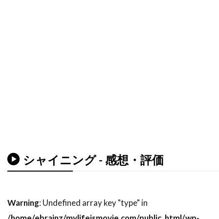
デイヴィッド・O・サックス
デイヴィッド・S・ウォード
デイヴィッド・T・フレンドリー
デイヴィッド・クレノン
デイヴィッド・グリブル
デイヴィッド・ハッセルホフ
デイヴィッド・フェンファー
デイヴィッド・フォスター
デイヴィッド・ホバーマン
シャイニング - 感想・評価
デイヴィッド・マメット
デイヴィッド・レイ
デイヴ・グルーシン
デクスター・ゴードン
デクスター・フレッチャー
デデ・ガードナー
Warning
: Undefined array key "type" in
デニス・L・スチュワート
/home/ebrainz/mylifeismovie.com/public_html/wp-