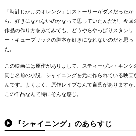
ダナ・ゴールドバーグ
ダニエラ・ヒメネス・カチョ
「時計じかけのオレンジ」はストーリーがダメだったか
ら、好きになれないのかなって思っていたんだが、今回
ダニエル・ウォレス
ダニエル・オートゥイユ
作品の作り方をみてみても、どうやらやっぱりスタンリ
ダニエル・クレイグ
ダニエル・デュヴァル
ー・キューブリックの脚本が好きになれないのだと思っ
ダニエル・トラヴィス
ダニエル・ファップ
た。
ダニエル・ブリュール
ダニエル・マンデル
ダニエル・メイズ
ダニエル・ルピ
この映画には原作がありまして、スティーヴン・キング
ダニエル・レゼンデ
ダニー・ウォレス
同じ名前の小説、シャイニングを元に作られている映画
ダニー・エルフマン
ダニー・グローヴァー
んです。よくよく、原作レイプなんて言葉がありますが
ダニー・デヴィート
ダニー・ヌッチ
この作品なんて特にそんな感じ。
ダニー・ホック
ダニー・ボイル
ダニー・マスターソン
ダニー・ロイド
『シャイニング』のあらすじ
ダビ・ガラルト
ダビ・ベルト
ダリウス・ウォルスキー
ダリル・ハンナ