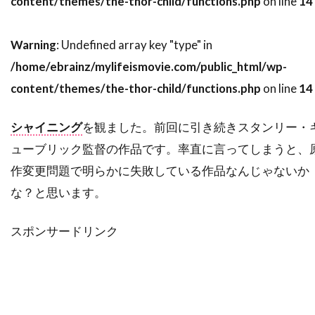
content/themes/the-thor-child/functions.php
on line
14
スティーヴ・ブシェミ
スティーヴ・メラー
スティーヴ・ローレンス
ステイシー・シェア
Warning
: Undefined array key "type" in
ステパン・マーティローシアン
/home/ebrainz/mylifeismovie.com/public_html/wp-
content/themes/the-thor-child/functions.php
on line
14
ステファヌ・メッツジェール
ステファーヌ・スペリ
ステュー・ライリー
シャイニング
を観ました。前回に引き続きスタンリー・
ステラン・スカルスガルド
ューブリック監督の作品です。率直に言ってしまうと、
スパイグラス・エンターテインメント
作変更問題で明らかに失敗している作品なんじゃないか
スパチャイ・シティアンポーンパン
な？と思います。
スプレイグ・グレイデン
スペイン
スポンサードリンク
スポーツ映画
スリム・サマービル
スリラー映画
スワヴォミール・イジャック
スヴェン・ニクヴィスト
スーザン・カートソニス
スーザン・サランドン