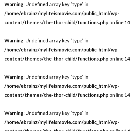
Warning
: Undefined array key "type" in
デヴィッド・O・ラッセル
/home/ebrainz/mylifeismovie.com/public_html/wp-
デヴィッド・S・ウォード
デヴィッド・アルパー
content/themes/the-thor-child/functions.php
on line
14
デヴィッド・アーノルド
デヴィッド・ウォーショフスキー
Warning
: Undefined array key "type" in
デヴィッド・エリソン
/home/ebrainz/mylifeismovie.com/public_html/wp-
デヴィッド・オグデン・スティアーズ
content/themes/the-thor-child/functions.php
on line
14
デヴィッド・ガイラー
デヴィッド・キタイ
デヴィッド・キュービット
Warning
: Undefined array key "type" in
/home/ebrainz/mylifeismovie.com/public_html/wp-
デヴィッド・クリンツマン
content/themes/the-thor-child/functions.php
on line
14
デヴィッド・クリーゲル
デヴィッド・クロス
デヴィッド・ケックナー
デヴィッド・コープ
Warning
: Undefined array key "type" in
デヴィッド・シャラム
デヴィッド・ジェンセン
/home/ebrainz/mylifeismovie.com/public_html/wp-
デヴィッド・ジュリアン