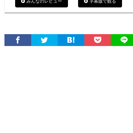
みんなのレビュー
字幕版で観る
ナイジェル・ストック
ナサニエル・パーカー
ナサニエル・メカリー
ナタウット・キッティクン
ナタリー・キャナーデイ
ナタリー・バイ
ナターシャ・ワートン
ナチョ・ルイス・カピヤス
ナビル・サワラ
ナンシー・ウィルソン
ナンシー・オリバー
ナンシー・ジュヴォネン
ナンシー・レネハン
ニコライ・コスター＝ワルドー
ニコラス・カザン
ニコラス・ケイジ
ニコラス・ストーラー
ニコラス・デ・トス
ニコラス・ピレッジ
ニコラ・ジロー
ニコラ・デュヴァル・アダソフスキ