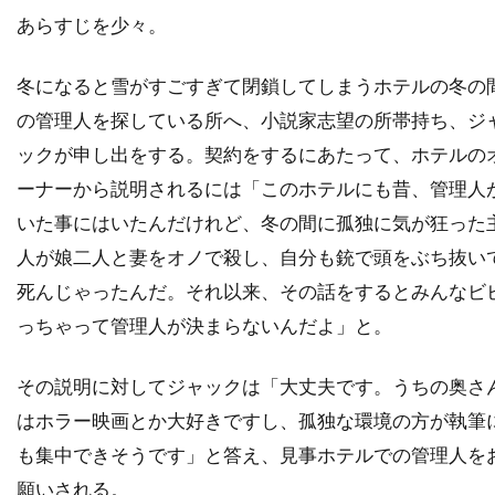
あらすじを少々。
ダレル・フェティ
ダンカン・ケンワーシー
ダンカン・ジョーンズ
ダン・エイクロイド
冬になると雪がすごすぎて閉鎖してしまうホテルの冬の
ダン・オバノン
ダン・カステラネタ
の管理人を探している所へ、小説家志望の所帯持ち、ジ
ダン・ギルロイ
ダン・コルスルッド
ックが申し出をする。契約をするにあたって、ホテルの
ダン・ゴールドバーグ
ダン・ジョフレ
ーナーから説明されるには「このホテルにも昔、管理人
ダン・ジンクス
ダン・ヘダヤ
いた事にはいたんだけれど、冬の間に孤独に気が狂った
人が娘二人と妻をオノで殺し、自分も銃で頭をぶち抜い
ダン・マクダーモット
ダン・リン
死んじゃったんだ。それ以来、その話をするとみんなビ
ダークウッド・プロダクションズ
っちゃって管理人が決まらないんだよ」と。
ダーモット・クロウリー
ダーレン・アロノフスキー
チェコ
その説明に対してジャックは「大丈夫です。うちの奥さ
チェッキ・ゴーリ
チェ・ジョンホ
はホラー映画とか大好きですし、孤独な環境の方が執筆
チェータウット・ワチャラクン
チタ・リヴェラ
も集中できそうです」と答え、見事ホテルでの管理人を
チャカ・カーン
チャズ・パルミンテリ
願いされる。