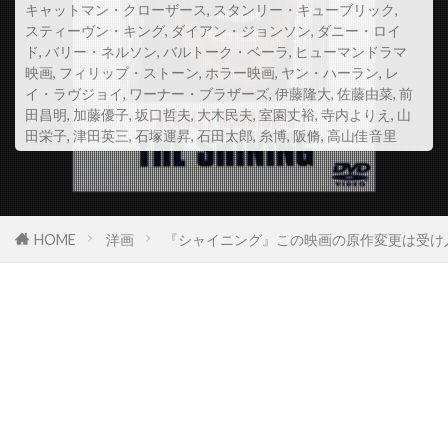
キャットマン・クローザース
,
スタンリー・キューブリック
,
スコット・Z・バーンズ
スティーヴン・キング
,
ダイアン・ジョンソン
,
ダニー・ロイ
ド
,
バリー・ネルソン
,
バルトーク・ベーラ
,
ヒューマンドラマ
スコット・アレクサンダー
スコット・グレン
映画
,
フィリップ・ストーン
,
ホラー映画
,
ヤン・ハーラン
,
レ
スコット・コルク
スコット・シェパード
イ・ラヴジョイ
,
ワーナー・ブラザーズ
,
伊藤隆大
,
佐藤由菜
,
前
田昌明
,
加藤優子
,
坂口哲夫
,
大木民夫
,
室園丈裕
,
寺内よりえ
,
山
スコット・シルヴァー
スコット・ジョプリン
田栄子
,
津田英三
,
石塚運昇
,
石田太郎
,
糸博
,
阪脩
,
高山佳音里
スコット・トーマス
スコット・ノイスタッター
スコット・バクラ
スコット・バドニック
スコット・ヒックス
スコット・ムーア
HOME
洋画
『シャイニング』この映画の原作変更は受け
スコット・リーヴス
スコット・ルーディン
スコット・ルーディン・プロダクションズ
スサンネ・ビア
スサンネ・リンマン
スザンヌ・シェパード
スザンヌ・トッド
スタイルジャム
スタジオカナル
スタジオザウルス
スタジオユニ