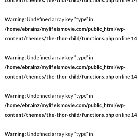
content/themes/the-thor-child/functions.php
on line
14
デヴィッド・ジョハンソン
デヴィッド・ストラザーン
デヴィッド・トーン
Warning
: Undefined array key "type" in
デヴィッド・ニコルズ
/home/ebrainz/mylifeismovie.com/public_html/wp-
デヴィッド・ハイド・ピアース
content/themes/the-thor-child/functions.php
on line
14
デヴィッド・ハイマン
Warning
: Undefined array key "type" in
デヴィッド・ヒューレット
/home/ebrainz/mylifeismovie.com/public_html/wp-
デヴィッド・フォスター・プロダクションズ
content/themes/the-thor-child/functions.php
on line
14
デヴィッド・ブレナー
デヴィッド・ブロッカー
デヴィッド・ブロークマン
Warning
: Undefined array key "type" in
デヴィッド・ベニオフ
デヴィッド・マギー
/home/ebrainz/mylifeismovie.com/public_html/wp-
デヴィッド・マッカラム
デヴィッド・モリッツ
content/themes/the-thor-child/functions.php
on line
14
デヴィッド・モース
デヴィッド・ヨハンセン
デヴィッド・リード
Warning
: Undefined array key "type" in