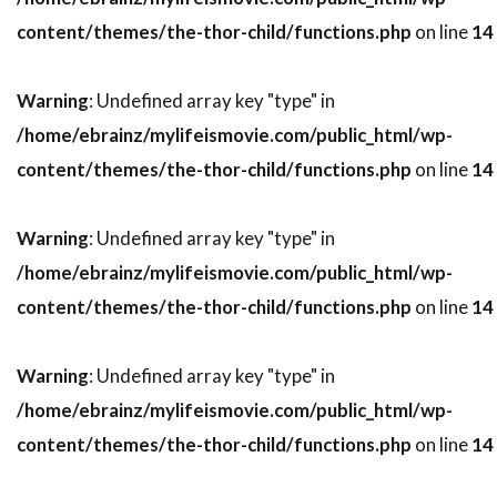
content/themes/the-thor-child/functions.php
on line
14
デニス・アーバーグバズ・フェイトシャンズ
デニス・ギャスナー
デニス・ファリーナ
Warning
: Undefined array key "type" in
デニス・リチャーズ
デニーズ・ディ・ノーヴィ
/home/ebrainz/mylifeismovie.com/public_html/wp-
デニーズ・フェイ
デビッド・セルバーグ
content/themes/the-thor-child/functions.php
on line
14
デビッド・ドワイヤー
デビ・デリーベリー
デビ・メイザー
デビー・レイノルズ
Warning
: Undefined array key "type" in
デブラ・ニール＝フィッシャー
/home/ebrainz/mylifeismovie.com/public_html/wp-
デブラ・ヘイワード
デボラ・ホッパー
content/themes/the-thor-child/functions.php
on line
14
デミアン・ビチル
デュール・ヒル
デューンエンターテインメント
Warning
: Undefined array key "type" in
デル・アンドリュース
デル・クローズ
/home/ebrainz/mylifeismovie.com/public_html/wp-
content/themes/the-thor-child/functions.php
on line
14
デレク・ギブソン
デレク・ミアーズ
デンゼル・ワシントン
デンマーク