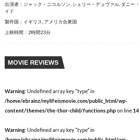
スティーブン・ゴールドステイン
出演者：ジャック・ニコルソン, シェリー・デュヴァル, ダニー
イド
スティーブン・ザイリアン
製作国：イギリス, アメリカ合衆国
スティーブン・シャイラー
上映時間：2時間23分
スティーブン・スピルバーグ
スティーブン・トンプキンソン
スティーブン・フォード
MOVIE REVIEWS
スティーブン・マクハーティ
スティーブン・ライト
スティーブ・アボット
スティーブ・アンティン
Warning
: Undefined array key "type" in
スティーブ・クロッパー
スティーブ・ビズリー
/home/ebrainz/mylifeismovie.com/public_html/wp-
スティーブ・マックイーン
content/themes/the-thor-child/functions.php
on line
14
スティーヴン・B・ポスター
Warning
: Undefined array key "type" in
スティーヴン・E・リフキン
/home/ebrainz/mylifeismovie.com/public_html/wp-