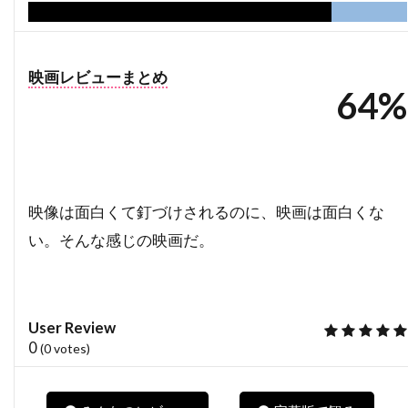
ドミニク・ボヴ
ドミニク・マーカス
ドミニク・ロワゾー
ドラゴン・フィルム
映画レビューまとめ
ドリアン・リガル＝アンスー
64%
ドリュー・バリモア
ドリーマ・ウォーカー
ドリームワークス
ドレア・ド・マッテオ
ドロシー・オーフィエロ
ドロテ・ブリエール・メリット
映像は面白くて釘づけされるのに、映画は面白くな
ドワイヤー・ブラウン
ドン・G・キャンベル
い。そんな感じの映画だ。
ドン・カルファ
ドン・シンプソン
ドン・ジマーマン
ドン・チードル
User Review
ドン・バージェス
ドン・マーフィ
0
(
0
votes)
ドン・リックルズ
ドーナル・グリーソン
ナイジェル・ウィロウビー