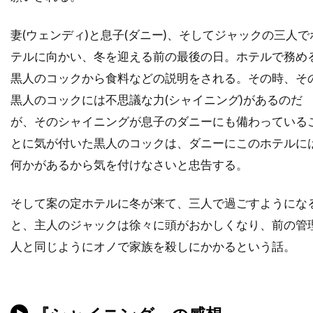
チャタポン・パンタナアンクーン
妻(ウェンディ)と息子(ダニー)、そしてジャックの三人で
チャック・ロー
チャッド・クリスト
テルに向かい、冬を迎える前の最後の日。ホテルで務め
チャド・ウィレット
チャド・オーマン
黒人のコックから食料などの説明をされる。その時、そ
チャド・リンドバーグ
チャン・ジェヨン
黒人のコックには不思議な力(シャイニング)があるのだ
チャン・ソンベク
チャーリー・カウフマン
が、そのシャイニングが息子のダニーにも備わっている
チャーリー・シーン
チャーリー・ホフハイマー
とに気が付いた黒人のコックは、ダニーにこのホテルに
チャールズ・H・マグワイア
何かがあるから気を付けなさいと忠告する。
チャールズ・ウェッブ
そして案の定ホテルに冬が来て、三人で過ごすようにな
チャールズ・グローディン
と、主人のジャックは徐々に頭がおかしくなり、前の管
チャールズ・ゴードン
チャールズ・スコセッシ
人と同じようにオノで家族を殺しにかかるという話。
チャールズ・ダンス
チャールズ・ダーニング
チャールズ・ネイピア
チャールズ・ハナー
チャールズ・ハラハン