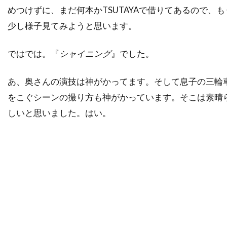
ディック・ヴァン・ダイク
ディディエ・オアロ
めつけずに、まだ何本かTSUTAYAで借りてあるので、も
ディナ・フォックス
ディノ・ヨンサーテル
少し様子見てみようと思います。
ディミトラ・アーリス
ではでは。『
シャイニング
』でした。
ディミトリ・ティオムキン
ディメンション・フィルムズ
あ、奥さんの演技は神がかってます。そして息子の三輪
ディラン・カスマン
ディリープ・ラオ
をこぐシーンの撮り方も神がかっています。そこは素晴
ディーター・ラーザー
ディープ・ロイ
しいと思いました。はい。
ディーン・カンディ
ディーン・ジマーマン
ディーン・ジョーガリス
ディーン・セムラー
ディー・ウォレス
デイキン・マシューズ
デイドレ・グッドウィン
デイナ・E・グローバーマン
デイブ・シェリダン
デイヴィッド
デイヴィッド・L・ブシェル
デイヴィッド・L・ランダー