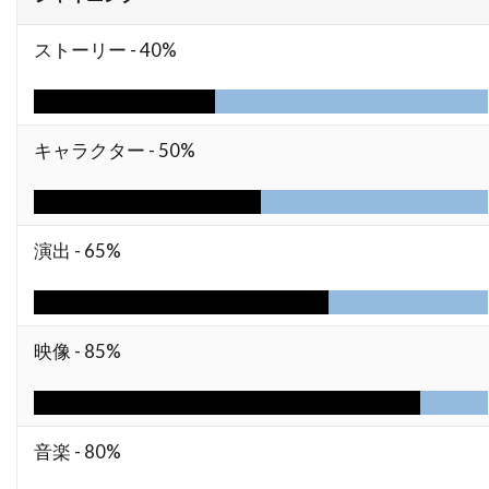
トーマス・サングスター
トーマス・ジェーン
ストーリー -
40%
トーマス・タル
トーマス・フォン・プレムセン
トーマス・マッカーシー
トーマス・マン
トーマス・ミッチェル
トーマス・レノン
キャラクター -
50%
ドイツ
ドゥニ・ヴィルヌーヴ
ドディ・ドーン
ドナルド・J・リー・Jr
演出 -
65%
ドナルド・サザーランド
ドナルド・ダック・ダン
ドナルド・フュリラブ
ドナルド・プレザンス
ドナルド・モファット
映像 -
85%
ドナ・ジグリオッティ
ドナ・リード
ドニ・ルダン
ドニー・ウォルバーグ
ドノヴァン・スコット
ドミニク・ウェスト
音楽 -
80%
ドミニク・セナ
ドミニク・ピノン