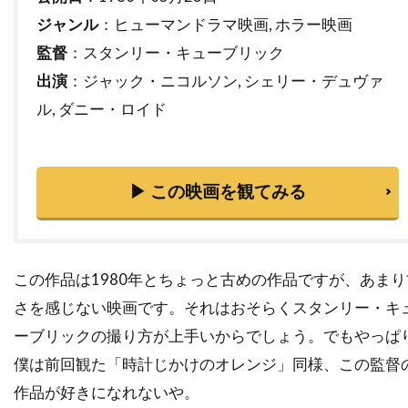
タルラ・ライリー
タンディ・ニュートン
ジャンル
：ヒューマンドラマ映画, ホラー映画
ターキン・パック
監督
：スタンリー・キューブリック
ターマン＝フォスター・カンパニー
出演
：ジャック・ニコルソン, シェリー・デュヴァ
ダイアナ・バーリングトン
ダイアナ・ラスバン
ル, ダニー・ロイド
ダイアン・アボット
ダイアン・ウィースト
ダイアン・キャノン
ダイアン・キートン
▶ この映画を観てみる
ダイアン・クルーガー
ダイアン・ジョンソン
ダイアン・ラッド
ダイアン・レイン
ダグラス・ウィック
ダグラス・クライズ
この作品は1980年とちょっと古めの作品ですが、あまり
ダグラス・ミルサム
ダグ・エメット
さを感じない映画です。それはおそらくスタンリー・キ
ダグ・リーマン
ダコタ・ゴヨ
ーブリックの撮り方が上手いからでしょう。でもやっぱ
ダスティン・イングラム
ダスティン・ホフマン
僕は前回観た「時計じかけのオレンジ」同様、この監督
ダッシュ・ミホク
ダナ・アイヴィ
作品が好きになれないや。