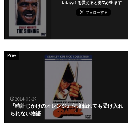
いいね！を貰えると勇気が出ます
バズマーク・プロダクションズ
バズ・ラーマン
バック・ヘンリー
バディ・ジョンソン
バトル・デイヴィス
バド・カー
バヤ・ベラル
バリー・M・オズボーン
バリー・ケンプ
バリー・ゴールドバーグ
バリー・タブ
バリー・ネルソン
Prev
バリー・ペッパー
バリー・メンデル
バルトーク・ベーラ
バンダイビジュアル
バージニア・グレッグ
バートン・ギリアム
バート・ランカスター
バート・レムゼン
2014-03-29
バーナード・ハーマン
バーナード・ベリュー
『時計じかけのオレンジ』何度触れても受け入れ
バーニー・クラーク
バーニー・ピリング[1]
られない物語
バーバラ・ギャリック
バーバラ・デフィーナ