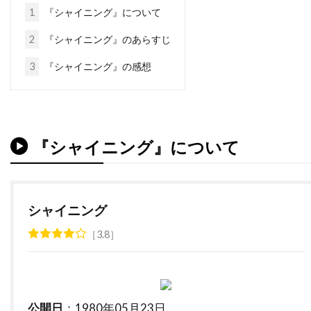
ソニー・ピクチャーズ・エンタテインメント
1
『シャイニング』について
ソニー・ピクチャーズ・クラシックス
2
『シャイニング』のあらすじ
ソフィア・コッポラ
ソフィ・ウー
3
『シャイニング』の感想
ソフィー・モンク
ソムサック・デーチャラタナプラスート
ソレーヌ・ビアシュ
ソール・スタイン
『シャイニング』について
ゾーイ・サルダナ
タイ
タイ=リー・リー
タイラー・メイン
タイロン・パワー
タイ・バレル
タカヨ・フィッシャー
シャイニング
タク・フジモト
タッカー・トゥーリー
3.8
タッチストーン・ピクチャーズ
タナット・スンシン
タマラ・バークモー
タマラ・プランク
タラ・フィッツジェラルド
公開日
：1980年05月23日