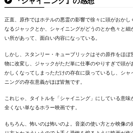
『シャイニング』の感想
チャールズ・フライシャー
チャールズ・ブロンソン
チャールズ・ホイエス
正直、原作ではホテルの悪霊の影響で徐々に頭がおかし
チャールズ・マーティン・スミス
なるジャックとか、シャイニングがどうのとか色々と細
チャールズ・レイン
チャールズ・ロートン
い所があって、面白い内容になっている。
チュルパン・ハマートヴァ
チュ・ジンモ
しかし、スタンリー・キューブリックはその原作をほぼ
チューズデイ・ウェルド
チリ
チン・ハン
物に改変し、ジャックがただ単に仕事のやりすぎで頭が
ツイッギー
ティエリー・ポトク
かしくなってしまっただけの存在に扱っているし、シャ
ティナ・マジョリーノ
ティミ・サーステッド
ニングの存在意義がほぼ皆無です。
ティム・アレン
ティム・グリフィン
ティム・ケルハー
ティム・ダットン
これじゃ、タイトルを「シャイニング」にしている意味
ティム・デ・ザーン
ティム・バートン
全くない単なるホラー映画です。
ティム・ビーヴァン
ティム・ポッター
もちろん、怖いのは怖いのよ。音楽の使い方とか映像の
ティム・マシスン
ティム・マッキナリー
り方とかそういうので上手く恐怖を煽るように映画が作