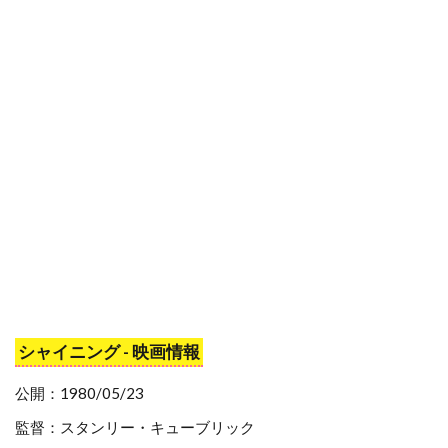
スタジオ・エコー
スタンリー・R・ジャッフェ
スタンリー・アンダーソン
スタンリー・キューブリック
スタンリー・キューブリック・プロダクションズ
スタンリー・ワイザー
スタン・ウィンストン
スタン・ウェッブ
スタン・リー
スターリング・ジェリンズ
スチャオ・ポンウィライ
スチュアート・コーエン
スチュアート・ストーン
シャイニング - 映画情報
スチュアート・ドライバーグ
スチュアート・ベッサー
公開：1980/05/23
スチュワート・コープランド
監督：スタンリー・キューブリック