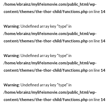
デヴィッド・ローゼンブルーム
/home/ebrainz/mylifeismovie.com/public_html/wp-
デヴォーン・ニクソン
トゥアン・グエン
content/themes/the-thor-child/functions.php
on line
14
トッド・カーンズ
トッド・フィリップス
Warning
: Undefined array key "type" in
トッド・ブラック
トッド・ラムジー
/home/ebrainz/mylifeismovie.com/public_html/wp-
トッド・リーバーマン
トッド・ルイーゾ
content/themes/the-thor-child/functions.php
on line
14
トニ・コレット
トニーノ・デリ・コリ
トニー・カラン
トニー・ギルロイ
Warning
: Undefined array key "type" in
トニー・シャルーブ
トニー・ジャー
/home/ebrainz/mylifeismovie.com/public_html/wp-
トニー・スコット
トニー・トーマス
content/themes/the-thor-child/functions.php
on line
14
トニー・ビル
トニー・ピアース
トニー・モレーリ
トニー・ロンゴ
Warning
: Undefined array key "type" in
トビン・ベル
トビー・エメリッヒ
/home/ebrainz/mylifeismovie.com/public_html/wp-
トビー・ジョーンズ
トビー・マグワイア
content/themes/the-thor-child/functions.php
on line
14