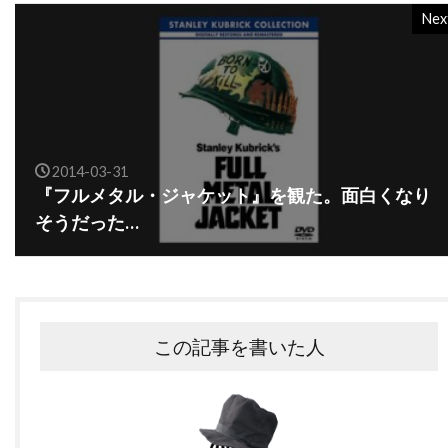
バーバラ・ハーシー
バーバラ・ヘイル
Nex
バーバラ・ベル・ゲデス
バーリン・ブリスタイン
パク・チア
パコ・フェメニア
パコ・プラサ
パシフィックウェスタン
2014-03-31
パシフィック・データ・イメージズ
『フルメタル・ジャケット』を観た。面白くなり
パシフィック・データー・イメージズ
そうだった…
パット・ウェルシュ
パット・ロマーノ
パテ
パティ・ダーバンヴィル
パディ・コンシダイン
パトリシア・クラークソン
この記事を書いた人
パトリシア・ヒッチコック
パトリシア・ヒーリー
パトリシア・ベルチャー
パトリック・アンデション