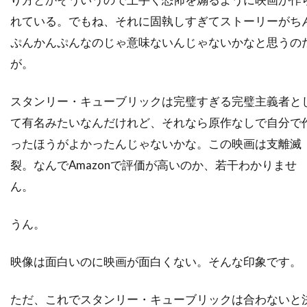
ティム・マッグロウ
ティム・ムーア
れている。でもね、それに固執しすぎてストーリーがち
ティム・モーリス＝ジョーンズ
ぷんかんぷんなのじゃ意味ないんじゃないかなと思うの
ティム・レフマン
ティム・ロス
が。
ティム・ロビンス
ティモシー・M・ボーン
スタンリー・キューブリックは完璧すぎる完璧主義者と
ティモシー・ハリス
て有名みたいなんだけれど、それなら原作なしで自分で
ティモシー・バスフィールド
ティル・キーヴェ
ったほうがよかったんじゃないかな。この映画は支離滅
ティ・ジョイ
テイラー・ギア
裂。なんでAmazonで評価が高いのか、若干わかりませ
テイラー・ギルバート
テイ・ディグス
ん。
テッサ・ロス
テッド・ライミ
テディ・カステルッチ
テディ・ジー
うん。
テリー・ガー
テレビマンユニオン
映像は面白いのに映画が面白くない。そんな印象です。
テレビ東京
テレンス・スタンプ
ディオン・ビーブ
ディック・ミラー
ただ、これでスタンリー・キューブリックは合わないと