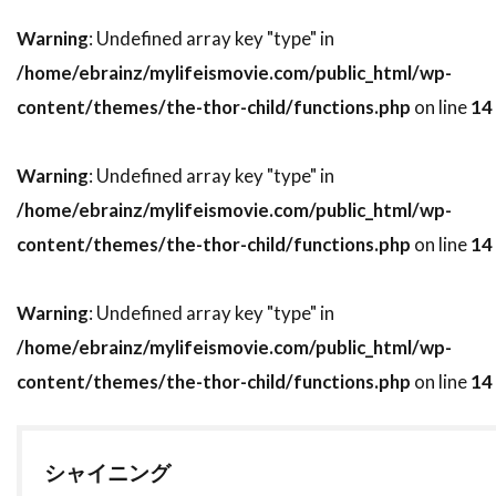
トビー・レグボ
トマス・ワンダー
Warning
: Undefined array key "type" in
トマ・ソリヴェレ
トミー・ウィルコラ
/home/ebrainz/mylifeismovie.com/public_html/wp-
トム・アダムス
トム・ウィルキンソン
content/themes/the-thor-child/functions.php
on line
14
トム・ギャロップ
トム・クルーズ
トム・グアリー
トム・サイズモア
Warning
: Undefined array key "type" in
トム・サンダース
トム・シックス
/home/ebrainz/mylifeismovie.com/public_html/wp-
トム・シャドヤック
トム・シュルマン
content/themes/the-thor-child/functions.php
on line
14
トム・スケリット
トム・スターン
トム・ノーブル
トム・ハンクス
Warning
: Undefined array key "type" in
トム・ハーディ
トム・フォックス
/home/ebrainz/mylifeismovie.com/public_html/wp-
content/themes/the-thor-child/functions.php
on line
14
トム・ヘルモア
トム・ベレンジャー
トム・マシューズ
トム・マッカーシー
トム・マッゴーワン
トム・リース・ファレル
シャイニング
トム・ロルフ
トム・ヴォーン
トライスター