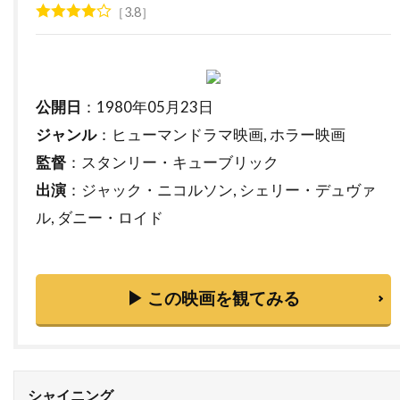
3.8
トライスター・ピクチャーズ
トライマーク・ピクチャーズ
トランスフォーマー
公開日
：1980年05月23日
トラヴィス・アダム・ライト
ジャンル
：ヒューマンドラマ映画, ホラー映画
トリート・ウィリアムズ
トリーヌ・ディルホム
監督
：スタンリー・キューブリック
トルネード・フィルム
トルーディ・スタイラー
出演
：ジャック・ニコルソン, シェリー・デュヴァ
トレイシー・ウォルター
トレバー・モーガン
ル, ダニー・ロイド
トレヴァ・エチエンヌ
トレヴァー・ジョーンズ
トータス松本（ウルフルズ）
▶ この映画を観てみる
トーマス・F・ウィルソン
トーマス・G・ウェイツ
トーマス・M・ハーメル
トーマス・アラナ
トーマス・アルフレッドソン
トーマス・キニーリー
トーマス・コパッチ
シャイニング