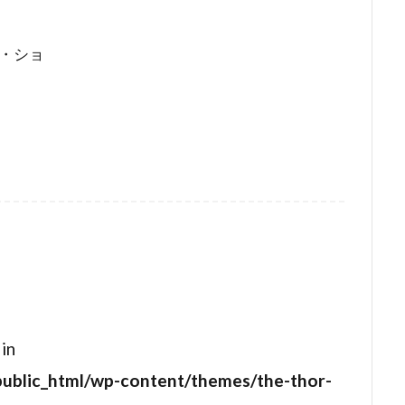
ークランド
サイモン・ダガン
サイモン・ペッグ
サイモ
ト・ショ
ー
サイード・タルカーニ
サイード・ベン・サイード
サ
ー
サトゥルニノ・ガルシア
サニー斉藤
サフロン・バロ
ンターテインメント
サミュエル・L・ジャクソン
サミュエル
テイラー
サム・ウィットワー
サム・エリオット
サム・
ード
サム・ニール
サム・バウアー
サム・ベーレンズ
ー
サム・メルヴィル
サム・ライミ
サム・ロバーズ
ントン
サラ・ウィドウズ
サラ・ダグラス
サラ・フラッ
マン
サラ・ミシェル・ゲラー
サリー・メンケ
サル・ロ
画祭
サンドラ・ブロック
サーシャ・バレス
サー・クラ
ーション
ザック・エストリン
ザック・エフロン
 in
フィアナキス
ザック・グルニエ
ザナガル・フィルム
ザ
public_html/wp-content/themes/the-thor-
ークレー
ザン・チョン・ダンク
ザ・ケネディ/マーシャル・