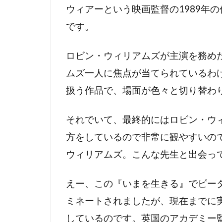
ジェラール・
ウィアーという映画監督の1989年
ジェリー・グ
です。
ジェリー・ブ
ジェリー・ロ
ロビン・ウィリアムズが主演を務め
ジェレミー・
ムズ一人に焦点が当てられているわ
ジェレミー・
扱う作品で、場面が色々と切り替わ
ジェームズ・
それでいて、最終的にはロビン・ウ
ジェームズ・
方をしているので非常に観やすいの
ジェームズ・
ウィリアムズ。こんな先生と出会っ
ジェームズ・
ジェームズ・
えー、この『いまを生きる』でピー
ジェームズ・
ミネートされましたが、現在までに
ジェームズ・
しているのです。英国のアカデミー
ジェームズ・