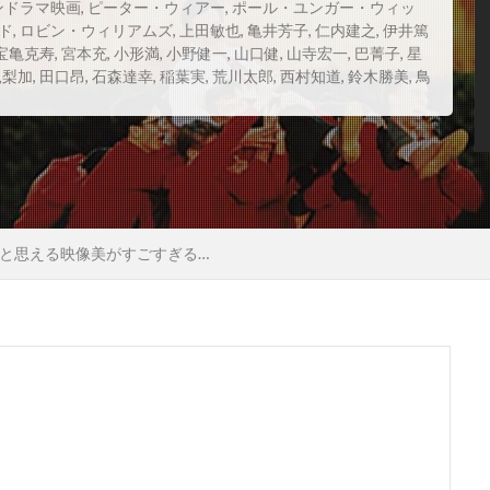
ンドラマ映画
,
ピーター・ウィアー
,
ポール・ユンガー・ウィッ
ド
,
ロビン・ウィリアムズ
,
上田敏也
,
亀井芳子
,
仁内建之
,
伊井篤
ンプ
ゲイリー・ゴーツマン
ゲイリー・シュモーラー
ゲ
宝亀克寿
,
宮本充
,
小形満
,
小野健一
,
山口健
,
山寺宏一
,
巴菁子
,
星
ォスター
ゲイリー・ルチェシ・プロ
ゲイリー・ルチェッシ
見梨加
,
田口昂
,
石森達幸
,
稲葉実
,
荒川太郎
,
西村知道
,
鈴木勝美
,
鳥
・ハード
ゲイル・カッツ
ゲイル・ギルクリースト
ゲイ
ケル
ゲリー・ベッカー
ゲーリー・ハナム
コニー・レイ
ーティ
コメディ映画
コリン・ウィルソン
コリン・コフ
ィントン
コリン・ファース
コリーン・ベイド
コリー・
と思える映像美がすごすぎる…
ルドマン
コルム・フィオール
コロムビア映画
トライスター映画
コロンビア映画
コンスタンティン・フィル
バフ
コンラッド・ピクチャーズ
コートニー・フェンドリー
ラヴ
コーリイ・ジョンソン
コーリー・ウォーカー
コー
ョンソン
ゴア・ヴィダル
ゴッドフリー・クイグリー
リアルテ
ゴードン・クリーエ
ゴードン・ジャクソン
ゴ
ゴールデングローブ賞
ゴールドレスト・ピクチャーズ
サイ