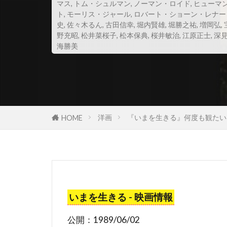
マス
,
トム・シュルマン
,
ノーマン・ロイド
,
ヒューマ
ト
,
モーリス・ジャール
,
ロバート・ショーン・レナー
ゲイリー・ケ
史
,
佐々木るん
,
古田信幸
,
堀内賢雄
,
堀勝之祐
,
増岡弘
,
ゲイリー・フ
野充昭
,
松井菜桜子
,
松本保典
,
桜井敏治
,
江原正士
,
深
海勝美
ゲイル・アン
ゲオルグ・ミ
コフィー・ナ
コリン・ステ
洋画
『いまを生きる』何度も観たい
HOME
コリー・フェ
コロンビア・
コンラッド・
コートニー・
コーレイ・ジ
いまを生きる - 映画情報
ゴンサロ・ウ
公開：1989/06/02
ゴーモン