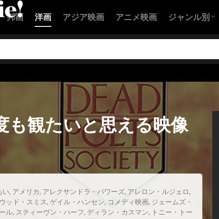
フェザーストン
ケイトリン・ダブルデイ
ケイトリン・モンゴ
邦画
洋画
アジア映画
アニメ映画
ジャンル別
ワックス
ケイト・ウィンスレット
ケイト・バートン
ンシェット
ケイト・ベッキンセイル
ケイト・マルヴァニー
アクション
コメディ映
恋愛映画
ヒューマン
SF映画
サスペンス
ホラー映画
ラ
ケイリー・エルウィス
ケイリー・グラナット
ケイル
ンリー
ケニヨン・ホプキンス
ケネス・ウット
ケネディ
ナー
ケビン・シュミット
ケビン・ベーコン
ケリ・ガー
ーン
ケリー・コリンズ・リンツ
ケリー・セリグ
ケリー
度も観たいと思える映像
ギリス
ケリー・マクドナルド
ケント・マッコード
ケン
イ
ケン・ストット
ケン・ダリー
ケン・チョン
ケ
ケン・ローチ
ケヴィン・J・メシック
ケヴィン・オモ
ライン
ケヴィン・クルック
ケヴィン・コスナー
ケヴィ
ールズ
ケヴィン・スペイシー
ケヴィン・デュランド
あい
,
アメリカ
,
アレクサンドラ・パワーズ
,
アレロン・ルジェロ
,
レズナハン
ウッド・スミス
,
ケヴィン・ベーコン
ゲイル・ハンセン
,
コメディ映画
ケヴィン・ポラック
,
ジェームズ・
ール
,
スティーヴン・ハーフ
,
ディラン・カスマン
,
トニー・トー
サーテイン
ゲイリー・D・ローチ
ゲイリー・ウィンター