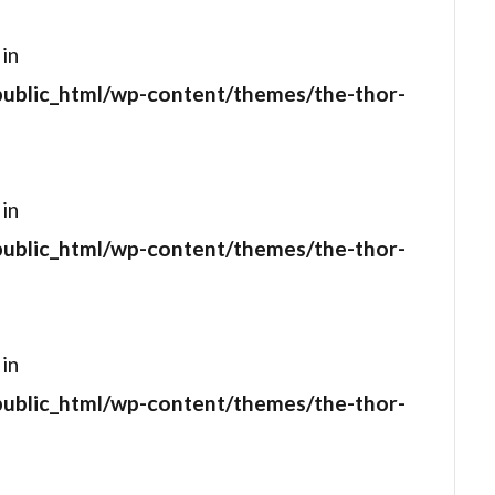
ング
ショーン・レディック
ショーン・レヴィ
シリル・
 in
ライオ
シルヴィア・フークス
シンコピー・フィルムズ
public_html/wp-content/themes/the-thor-
クソン
ジェイク・カイーズ
ジェイク・カーペンター
レンホール
ジェイク・ジレンホール
ジェイク・チェリー
ーマス
ジェイク・ビジー
ジェイソン・アイザックス
ガッファニー
ジェイソン・クラーク
ジェイソン・ゴールドバ
 in
サダイキス
ジェイソン・ステイサム
ジェイソン・バランタイ
public_html/wp-content/themes/the-thor-
バーナード
ジェイソン・フリードバーグ
ジェイソン・フレミ
ブラム
ジェイソン・ブルメンタル
ジェイソン・ベイトマン
ライトマン
ジェイソン・ロバーズ
ジェイデン・スミス
 in
シェリダン
ジェイミー・フォアマン
ジェイミー・ベル
public_html/wp-content/themes/the-thor-
ルック
ジェイ・キャシディ
ジェイ・クロンリー
ジェイ
セル
ジェイ・ローチ
ジェエシカ・タッキンスキー