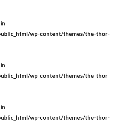
・カンパニー
シェイ・カンリフ
シェリ・オテリ
シェリ
ュヴァル
シェルドン・カーン
シェルドン・レナード
シ
 in
ロリー
シガニー・ウィーバー
シセ・グラム・ヨルゲンセン
public_html/wp-content/themes/the-thor-
ンターテインメント
シドニー・アーマス
シドニー・ラシック
メット
シネカノン
シネクリック アジア
シネバザール
ス・オデオン・フィルムズ
シネマ84
シビル・シェパード
 in
ォロフ
シモーナ・パッジ
シャイア・ラブーフ
シャノン
public_html/wp-content/themes/the-thor-
ー・ヒューイ
シャーロット・ランプリング
シュガー・レイ・
・アーント
シュテファン・ヴァルツ
シュドーズ直矢
シ
ェップス
ションドレラ・エイヴリー
ショーナ・ロバートソン
 in
スティン
ショーン・ウェイアンズ
ショーン・コネリー
public_html/wp-content/themes/the-thor-
ヴェル
ショーン・サリバン
ショーン・ハンター
ショー
ライ
ショーン・ヘイズ
ショーン・ペン
ショーン・マッ