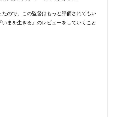
ブローリン
ジェームズ・ベントレー
ジェームズ・ホイットモ
ったので、この監督はもっと評価されてもい
ホーナー
ジェームズ・マンゴールド
ジェームズ・マーカス
『いまを生きる』のレビューをしていくこと
マースデン
ジェームズ・メイソン
ジェームズ・ラシター
レブホーン
ジェームズ・ヴァン・ダー・ビーク
ジェーン・ア
ールドマン
ジェーン・リンチ
ジミー・ミラー
ジム・ウ
ソン
ジム・カーター
ジム・キャッシュ
ジム・キャリー
ジェス
ジム・ペイジ
ジム・ヴァン・ウィック
ジム・ヴ
ラゲロ
ジャコモ・スカルペッリ
ジャスティス・グリーン
・クーパー
ジャスティン・ザッカム
ジャスティン・バーサ
・ヘンリー
ジャッキー・ウィーヴァー
ジャック・N・グリー
ォーデン
ジャック・エップス・Jr
ジャック・エンジェル
ーホー
ジャック・クラグマン
ジャック・ジャラプト
ンプソン
ジャック・ナイト
ジャック・ニコルソン
ジャ