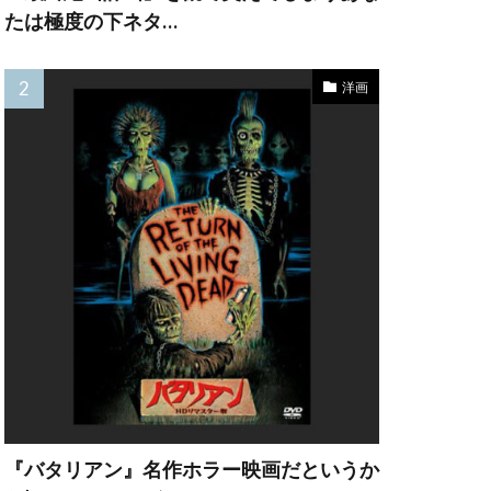
たは極度の下ネタ…
ア
洋画
レクサンダー
ィテカー
ァーニー
ン
『バタリアン』名作ホラー映画だというか
ック・ニッチェ