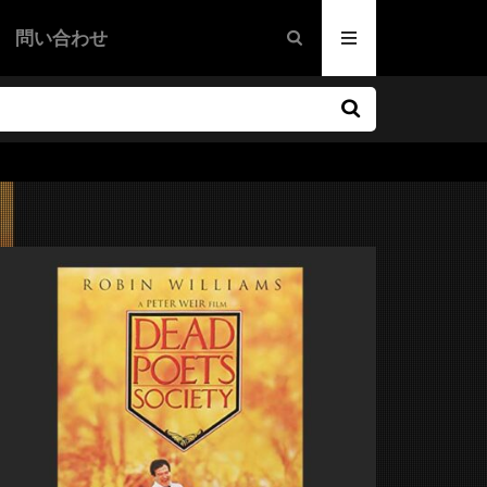
メリー
問い合わせ
映画
画
ドラマ映画
映画
・ボイター
/マーシャル
映画はHu
ナー
・ヘイセン
・カミンズ
ン・ノーラン
リソン
ン・コーリガン