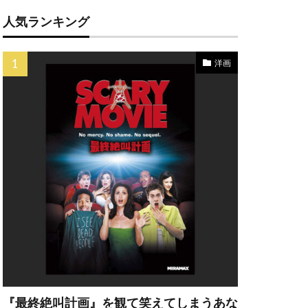
人気ランキング
洋画
ェルーシャ・ヘス
キャラハン
ターストン
・ハワード
『最終絶叫計画』を観て笑えてしまうあな