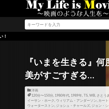
ケイティー・
ケイトリン・
ケイト・ブラ
ケイト・マー
ケイレブ・ヘ
ケビン・コス
ケリー・グリ
『いまを生きる』何
ケリー・マク
ケン・ケンセ
美がすごすぎる…
ケン・ペイジ
ケヴィン・ク
洋画
ケヴィン・シ
120分〜150分
,
1980年代
,
1989年
,
TS
,
WB
,
さとう
イーサン・ホーク
,
ウィリアム・アンダーソン
ケヴィン・ブ
,
カート
ウォーターストン
,
ジョシュ・チャールズ
,
ジョン・シ
ゲイラード・