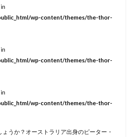
イラー・ブラウン
ジェシカ・ビール
ジェシカ・ラング
 in
ェームズ
ジェシー・ブラッドフォード
ジェシー・プレモンス
public_html/wp-content/themes/the-thor-
ーン
ジェニット・ゴールドスタイン
ジェニファー・ガーナー
・クーリッジ
ジェニファー・ティリー
ジェニファー・トッド
・マンレー
ジェニファー・ローレンス
ジェニー
ジェネ
 in
ェフリー・L・キンボール
ジェフリー・M・ワイナー
public_html/wp-content/themes/the-thor-
ウェイスマン
ジェフリー・エアンド
ジェフリー・キンボール
タンバー
ジェフリー・デマン
ジェフリー・ライト
ジェ
チ
ジェフ・イマダ
ジェフ・ウィツケ
ジェフ・ガーソン
 in
ラン
ジェフ・コーエン
ジェフ・サックマン
ジェフ・ナ
public_html/wp-content/themes/the-thor-
クス
ジェフ・ピジョン
ジェフ・ブリッジス
ジェフ・マ
ス
ジェブ・ブロディ
ジェマ・アータートン
ジェマ・ワ
ン・ヒューズ
ジェラルド・B・グリーンバーグ
ジェラルド・
しょうか？オーストラリア出身のピーター・