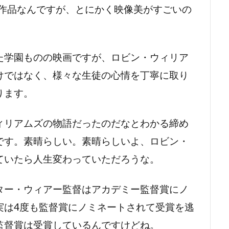
ドパルデュー
ジェラール・ワトキンス
ジェリコ・イヴァネク
の作品なんですが、とにかく映像美がすごいの
リーンバーグ
ジェリー・スティラー
ジェリー・バマン
ラッカイマー
ジェリー・ブラック
ジェリー・リヴリー
ーラー
ジェリー・ワッサーマン
ジェルジ・リゲティ
ジ
た学園ものの映画ですが、ロビン・ウィリア
クライナー
ジェレミー・クーン
ジェレミー・スイフト
けではなく、様々な生徒の心情を丁寧に取り
ピヴェン
ジェレミー・レナー
ジェレミー・レヴェン
ります。
D・ブルベイカー
ジェームズ・L・カーター
ジェームズ・T・
ィリアムズの物語だったのだなとわかる締め
アール・ジョーンズ
ジェームズ・イシダ
ジェームズ・ウォー
です。素晴らしい。素晴らしいよ、ロビン・
ウッズ
ジェームズ・カレン
ジェームズ・ガーナー
ていたら人生変わっていただろうな。
キャメロン
ジェームズ・クラヴェル
ジェームズ・ケリー
コスモ
ジェームズ・コバーン
ジェームズ・ステュアート
ター・ウィアー監督はアカデミー監督賞にノ
スペイダー
ジェームズ・デュヴァル
ジェームズ・トールカン
実は4度も監督賞にノミネートされて受賞を逃
ドナルド
ジェームズ・ドレイファス
ジェームズ・ニュートン
監督賞は受賞しているんですけどね。
フランコ
ジェームズ・フレンド
ジェームズ・ブラウン