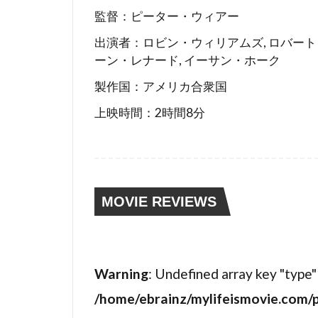
監督：ピーター・ウィアー
サイモン・オ
出演者：ロビン・ウィリアムズ, ロバー
サイモン・リ
ーン・レナード, イーサン・ホーク
サチ・パーカ
製作国：アメリカ合衆国
サミット・エ
上映時間：2時間8分
サミュエル・
サム・シェパ
サム・マーサ
サム・ワーシ
MOVIE REVIEWS
サラ・フリー
サンダンス映
ザックプロモ
Warning
: Undefined array key "type"
ザック・ガリ
/home/ebrainz/mylifeismovie.com/
ザンダー・バ