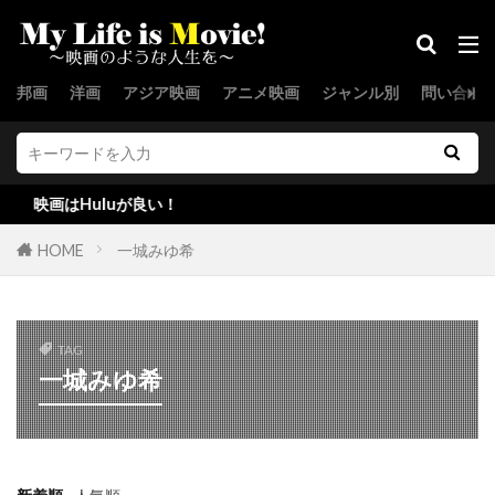
エドワード・シェアマー
エドワード・ノートン
邦画
洋画
アジア映画
アニメ映画
ジャンル別
問い合わ
エドワード・ハードウィック
エドワード・ビンズ
エドワード・ファーロング
画はHuluが良い！
エド・アイヴォリー
エド・ヘルムズ
エド・ベグリー
エフレン・ラミレッツ
HOME
一城みゆ希
エブ・ロー・スミス
エマニュエル・ベルンエイム
TAG
エマ・チャンバース
エマ・トンプソン
一城みゆ希
エマ・トーマス
エミリア・ジョーンズ
エミリー・ティンドール
エミリー・モーティマー
エミール・ハーシュ