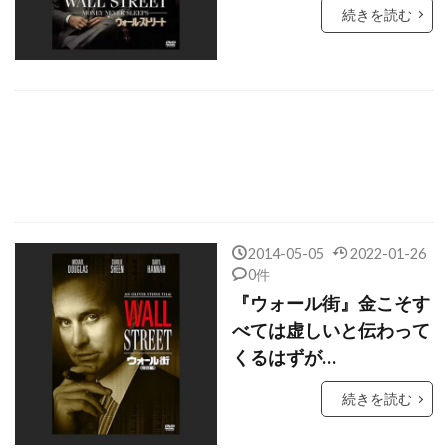
エリック・フォン・デットン
続きを読む
エリック・ブレス
エリヤ・バスキン
エリン・ビアズ
エルザ・ランチェスター
エルダ・フェッリ
エルデン・ヘンソン
エルマー・バーンスタイン
エルワン・ケルモンヴァン
エルヴィラ・ハンコック
エルヴェ・ド・ルーズ
エル・キーツ
2014-05-05
2022-01-26
0件
エル・ファニング
エレイン・メイ
『ウォール街』金こそす
エレメンタル・フィルム
エレン・クラス
べては虚しいと伝わって
エレン・バースティン
エレン・ペイジ
くるはずが…
エレン・ミロジック
エレーン・キャシディ
続きを読む
エローラ・トルキア
エンジェルワークス