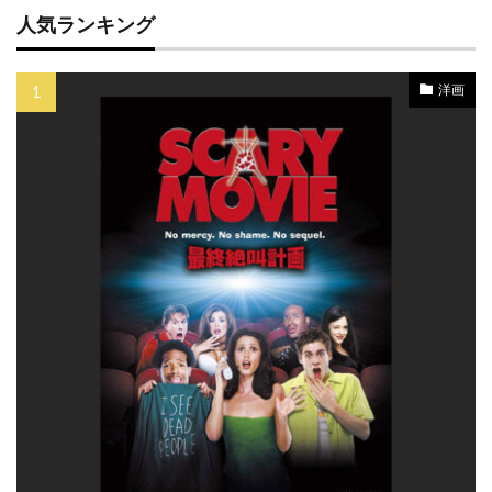
ガブリエル・バーン
ガブリエル・マン
人気ランキング
ガブリエル・ユニオン
ガブリエレ・ムッチーノ
洋画
キウェテル・イジョフォー
キッキ・ルンドグレン
キティー・カーライル
キネティック
キムラ緑子
キム・ギドク
キム・ギドク フィルム
キム・コーツ
キム・ステンゲル
キム・ディケンズ
キム・ノヴァク
キム・ボドゥニア
キム・マクロー
キム・レイヴァー
キャサリン・オハラ
キャサリン・キーナー
キャサリン・スコセッシ
キャサリン・ゼタ＝ジョーンズ