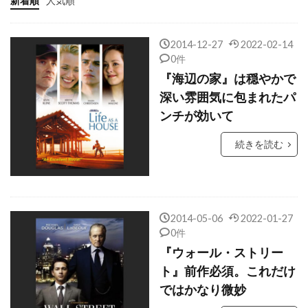
新着順
人気順
エリオット・アボット
エリザベス・ウィルソン
エリザベス・シュー
2014-12-27
2022-02-14
エリザベス・デビッキ
エリザベス・バンクス
0件
『海辺の家』は穏やかで
エリザベス・マクガヴァン
深い雰囲気に包まれたパ
エリザベス・マーヴェル
ンチが効いて
エリシャ・カスバート
エリック・L・ゴールド
続きを読む
エリック・コペロフ
エリック・ゴーティエ
エリック・ジョンソン
エリック・スタイル
エリック・スティールバーグ
2014-05-06
2022-01-27
エリック・ストランド
エリック・ストルツ
0件
エリック・デフォッス
エリック・トレダノ
『ウォール・ストリー
エリック・バナ
エリック・ピアポイント
ト』前作必須。これだけ
ではかなり微妙
エリック・フェルナー