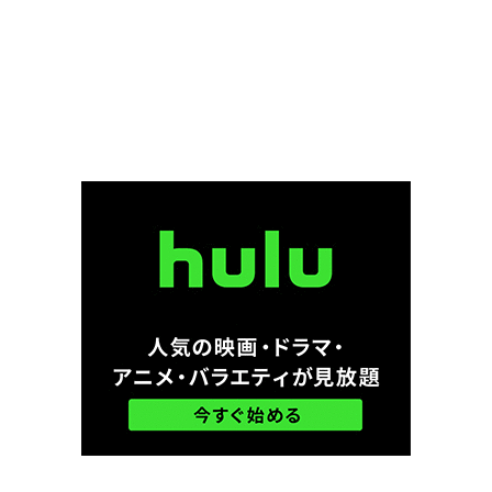
カート・ラッセル
カーメン・アルジェンツィアノ
カーラ・グギノ
カーリン・ベリ
カール・アーバン
カール・セーガン
カール・モリンデル
カール・ユーン
カール・ライナー
カール・ラーナー
カール・レムリ・Jr
カール＝オットー・アルベルティ
カーレ・ヘーデブラント
ガイ・ピアース
ガイ・リッチー
ガエターノ・ダニエル
ガエル・ガルシア・ベルナル
ガク・スペース
ガス・マレー
ガス・ヴァン・サント
ガッド・エルマレ
ガブリエル・カソーズ