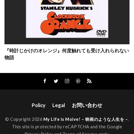
キーネン・アイヴォリー・ウェイアンズ
キーラン・カルキン
キーラン・マローニー
キーラ・ナイトレイ
キー・ホイ・クァン
ギャガ
ギャビー・ホフマン
ギャレット・M・ブラウン
『時計じかけのオレンジ』何度触れても受け入れられない
物語
ギャレット・ヘドランド
ギヨーム・ローラン
ギル・ネッター
ギレルモ・アリアガ
ギレルモ・ギル
ギレルモ・ナヴァロ
ギ・ルクリュイーズ
クィントン・アーロン
クイーン・ラティファ
Policy
Legal
お問い合わせ
クエンティン・タランティーノ
クォン・ヒョゴ
クシシュトフ・ペンデレツキ
© Copyright 2026
My Life is Moive! – 映画のような人生を –
.
This site is protected by reCAPTCHA and the Google
クライヴ・オーウェン