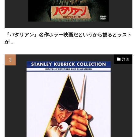
キャメロン・ボイス
キャメロン・マクラッケン
キャリー・フィッシャー
キャリー・マリガン
『バタリアン』名作ホラー映画だというから観るとラスト
キャリー・ローウェル
キャリー＝アン・モス
が…
キャロライン・アーロン
洋画
キャロライン・グッドール
キャロライン・トンプソン
キャロル・フックス
キャロル・リトルトン
キャンディス・アザラ
キリアン・マーフィー
キルスティン・ウォーレン
キルスティン・ダンスト
キルナ・スタメル
キース・アレン
キース・ウォーカー
キース・デイヴィッド
キース・ドリングトン