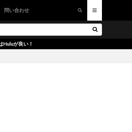
グ
問い合わせ
・ウォーケン
映画
画
ドラマ映画
映画
ファー・ノーラン
い！
カリー
ー・ラウズ
ズ
オーウェン
サイキエル
ハンレイ
ダー