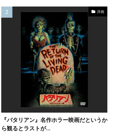
レナード
洋画
ョウゲート
ン・ビーン
キトリック
マンディ
ーグ
『バタリアン』名作ホラー映画だというか
ら観るとラストが…
ン
ング