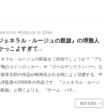
コン
クリス・ペン
クリス・マーシャル
クリス・レベン
ク
クリス・ワイアット
クリフトン・コリンズ・Jr
ジェームズ
クリフ・ロバートソン
クリント・イーストウッド
ワード
クルーズ/ワグナー・プロダクションズ
クルー・ギャ
014-03-24
2022-01-19
0件
クレア・シンプソン
クレア・デュヴァル
クレア・モー
ジェネラル・ルージュの凱旋』の堺雅人
ルパート
クレイグ・アームストロング
クレイグ・ガレスピー
かっこよすぎて…
ダン
クレイグ・ピアース
クレイグ・ファーガソン
クレ
ェネラル・ルージュの凱旋をご存知でしょうか？『アヒ
ンバンド
クレイトン・タウンゼンド
クレマンス・ポエジー
と鴨のコインロッカー』や『ゴールデンスランバー』な
ース・モレッツ
クロエ・チェンゲリ
クロックワークス
伊坂幸太郎の作品が映画化される時によく活躍する、中
・モレ
クロディルデ・モレ
クロディー・オサール
義洋監督の2008年の作品です。『ジェネラル・ルージ
・トゥ・ザ・ホール
クローディア・ウェルズ
グスタフ・ハス
の凱旋』と聞くよりも、『チーム・バチ…
サンタオラヤ
グラント・クレイマー
グラン・ディドンナ
オースターマン
グレゴリー・スポーレダー
グレゴリー・プロ
続きを読む
ホブリット
グレゴワール・エッツェル
グレッグ・キニア