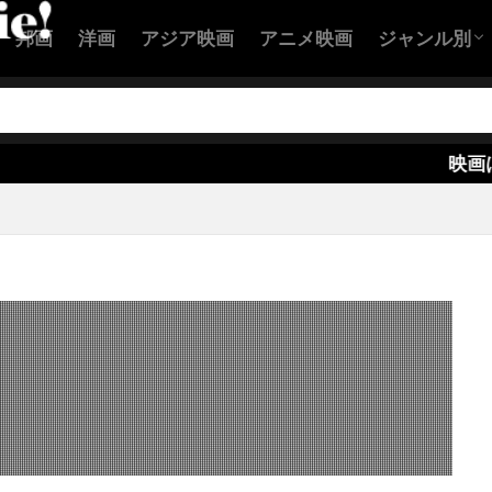
ン・バランスキー
クリステル・フルランド
クリステン・ウィ
邦画
洋画
アジア映画
アニメ映画
ジャンル別
スチュワート
クリストファー・B・ランドン
クリストファー
ー・エクルストン
クリストファー・カーリー
アクション
コメディ映
恋愛映画
ヒューマン
SF映画
サスペンス
ホラー映画
ー・ケネディー・ローフォード
クリストファー・セロン
ー・テレフセン
クリストファー・ニコラス・スミス
クリスト
映画はHuluが良
ー・バート
クリストファー・マイヤー
クリストファー・マッ
ー・ミンツ＝プラッセ
クリストファー・ヤング
クリストファ
ー・ロイド
クリストファー・ワイン
クリストフ・ベック
ヴァルツ
クリスピン・グローヴァー
クリスピン・ストラザー
ール
クリス・ウィリアムズ
クリス・エリス
クリス・
パー
クリス・ケンティス
クリス・コロンバス
クリス・
ンドン
クリス・タッカー
クリス・ディケンズ
クリス・
アー
クリス・ブリガム
クリス・ヘンチー
クリス・ベン