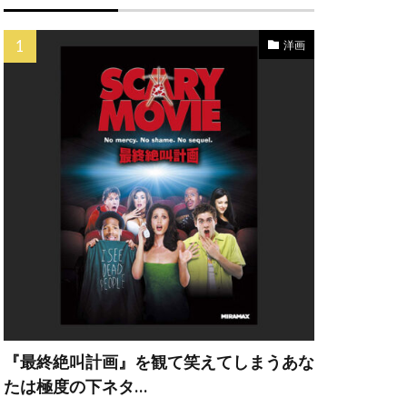
ク
ペス
洋画
イン
ナドゥー
カンパニー
ー・A・ヒル
ェー・ウィガム
『最終絶叫計画』を観て笑えてしまうあな
・エリザベス
たは極度の下ネタ…