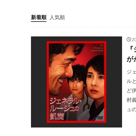
クリス・ベー
クリス・ロッ
新着順
人気順
クリフトン・
クリント・ハ
2
クレア・ギア
『
クレイグ・ア
が
クレイグ・ザ
ジ
クレイジーケ
ル
クロエ・グレ
ど
クロティルド
村
クローセスト
ュ
グスターボ・
グレゴリー・
グレゴリー・