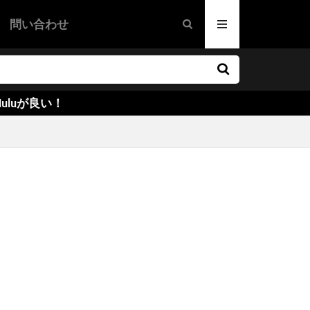
グ
問い合わせ
・ウォーケン
映画
画
ドラマ映画
映画
ファー・ノーラン
！
カリー
ー・ラウズ
ズ
オーウェン
サイキエル
ハンレイ
ダー