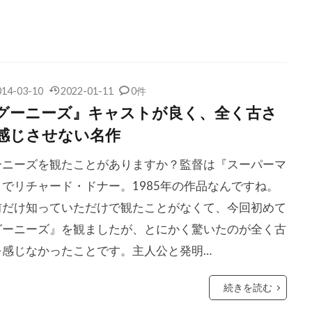
コン
クリス・ペン
クリス・マーシャル
クリス・レベン
ク
クリス・ワイアット
クリフトン・コリンズ・Jr
ジェームズ
クリフ・ロバートソン
クリント・イーストウッド
ワード
クルーズ/ワグナー・プロダクションズ
クルー・ギャ
014-03-10
2022-01-11
0件
クレア・シンプソン
クレア・デュヴァル
クレア・モー
グーニーズ』キャストが良く、全く古さ
ルパート
クレイグ・アームストロング
クレイグ・ガレスピー
感じさせない名作
ダン
クレイグ・ピアース
クレイグ・ファーガソン
クレ
ーニーズを観たことがありますか？監督は『スーパーマ
ンバンド
クレイトン・タウンゼンド
クレマンス・ポエジー
』でリチャード・ドナー。1985年の作品なんですね。
ース・モレッツ
クロエ・チェンゲリ
クロックワークス
前だけ知っていただけで観たことがなくて、今回初めて
・モレ
クロディルデ・モレ
クロディー・オサール
グーニーズ』を観ましたが、とにかく驚いたのが全く古
・トゥ・ザ・ホール
クローディア・ウェルズ
グスタフ・ハス
を感じなかったことです。主人公と発明…
サンタオラヤ
グラント・クレイマー
グラン・ディドンナ
オースターマン
グレゴリー・スポーレダー
グレゴリー・プロ
続きを読む
ホブリット
グレゴワール・エッツェル
グレッグ・キニア