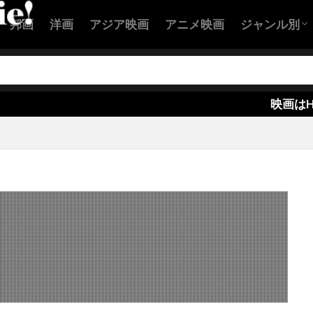
ン・バランスキー
クリステル・フルランド
クリステン・ウィ
邦画
洋画
アジア映画
アニメ映画
ジャンル別
スチュワート
クリストファー・B・ランドン
クリストファー
ー・エクルストン
クリストファー・カーリー
アクション
コメディ映
恋愛映画
ヒューマン
SF映画
サスペンス
ホラー映画
ー・ケネディー・ローフォード
クリストファー・セロン
ー・テレフセン
クリストファー・ニコラス・スミス
クリスト
映画はHuluが良い
ー・バート
クリストファー・マイヤー
クリストファー・マッ
ー・ミンツ＝プラッセ
クリストファー・ヤング
クリストファ
ー・ロイド
クリストファー・ワイン
クリストフ・ベック
ヴァルツ
クリスピン・グローヴァー
クリスピン・ストラザー
ール
クリス・ウィリアムズ
クリス・エリス
クリス・
パー
クリス・ケンティス
クリス・コロンバス
クリス・
ンドン
クリス・タッカー
クリス・ディケンズ
クリス・
アー
クリス・ブリガム
クリス・ヘンチー
クリス・ベン