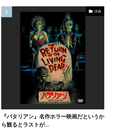
レナード
洋画
ョウゲート
ン・ビーン
キトリック
マンディ
ーグ
『バタリアン』名作ホラー映画だというか
ら観るとラストが…
ン
ング