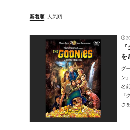
クリス・ベー
クリス・ロッ
新着順
人気順
クリフトン・
クリント・ハ
2
クレア・ギア
『
クレイグ・ア
を
クレイグ・ザ
グ
クレイジーケ
ン
クロエ・グレ
名
クロティルド
『
クローセスト
さ
グスターボ・
グレゴリー・
グレゴリー・