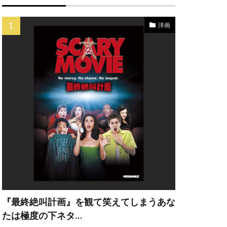
ク
ペス
洋画
イン
ナドゥー
カンパニー
ー・A・ヒル
ェー・ウィガム
『最終絶叫計画』を観て笑えてしまうあな
・エリザベス
たは極度の下ネタ…