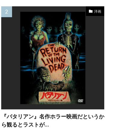
レナード
洋画
ョウゲート
ン・ビーン
キトリック
マンディ
ーグ
『バタリアン』名作ホラー映画だというか
ら観るとラストが…
ン
ング