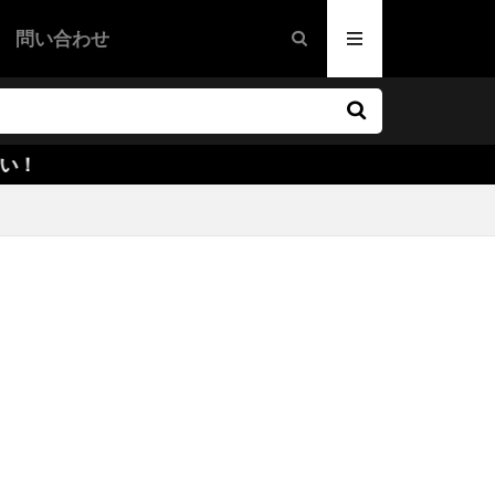
グ
問い合わせ
・ウォーケン
映画
画
ドラマ映画
映画
ファー・ノーラン
カリー
ー・ラウズ
ズ
オーウェン
サイキエル
ハンレイ
ダー