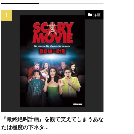
ク
ペス
洋画
イン
ナドゥー
カンパニー
ー・A・ヒル
ェー・ウィガム
『最終絶叫計画』を観て笑えてしまうあな
・エリザベス
たは極度の下ネタ…