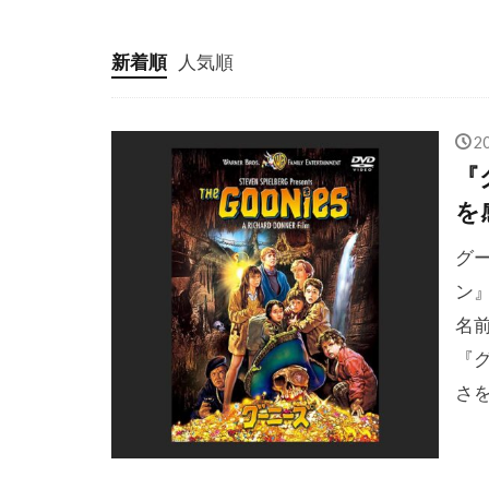
クリス・ベー
クリス・ロッ
新着順
人気順
クリフトン・
クリント・ハ
2
クレア・ギア
『
クレイグ・ア
を
クレイグ・ザ
グ
クレイジーケ
ン
クロエ・グレ
名
クロティルド
『
クローセスト
さ
グスターボ・
グレゴリー・
グレゴリー・