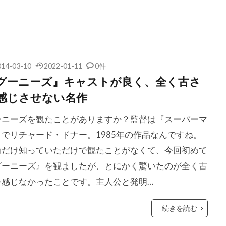
コン
クリス・ペン
クリス・マーシャル
クリス・レベン
ク
クリス・ワイアット
クリフトン・コリンズ・Jr
ジェームズ
クリフ・ロバートソン
クリント・イーストウッド
ワード
クルーズ/ワグナー・プロダクションズ
クルー・ギャ
014-03-10
2022-01-11
0件
クレア・シンプソン
クレア・デュヴァル
クレア・モー
グーニーズ』キャストが良く、全く古さ
ルパート
クレイグ・アームストロング
クレイグ・ガレスピー
感じさせない名作
ダン
クレイグ・ピアース
クレイグ・ファーガソン
クレ
ーニーズを観たことがありますか？監督は『スーパーマ
ンバンド
クレイトン・タウンゼンド
クレマンス・ポエジー
』でリチャード・ドナー。1985年の作品なんですね。
ース・モレッツ
クロエ・チェンゲリ
クロックワークス
前だけ知っていただけで観たことがなくて、今回初めて
・モレ
クロディルデ・モレ
クロディー・オサール
グーニーズ』を観ましたが、とにかく驚いたのが全く古
・トゥ・ザ・ホール
クローディア・ウェルズ
グスタフ・ハス
を感じなかったことです。主人公と発明…
サンタオラヤ
グラント・クレイマー
グラン・ディドンナ
オースターマン
グレゴリー・スポーレダー
グレゴリー・プロ
続きを読む
ホブリット
グレゴワール・エッツェル
グレッグ・キニア