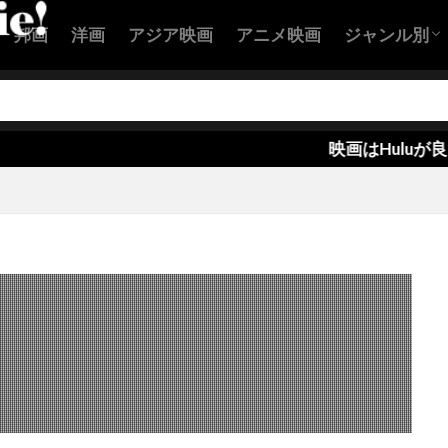
ン・バランスキー
クリステル・フルランド
クリステン・ウィ
邦画
洋画
アジア映画
アニメ映画
ジャンル別
スチュワート
クリストファー・B・ランドン
クリストファー
ー・エクルストン
クリストファー・カーリー
アクション
コメディ映
恋愛映画
ヒューマン
SF映画
サスペンス
ホラー映画
ー・ケネディー・ローフォード
クリストファー・セロン
ー・テレフセン
クリストファー・ニコラス・スミス
クリスト
映画はHuluが良い！
ー・バート
クリストファー・マイヤー
クリストファー・マッ
ー・ミンツ＝プラッセ
クリストファー・ヤング
クリストファ
ー・ロイド
クリストファー・ワイン
クリストフ・ベック
ヴァルツ
クリスピン・グローヴァー
クリスピン・ストラザー
ール
クリス・ウィリアムズ
クリス・エリス
クリス・
パー
クリス・ケンティス
クリス・コロンバス
クリス・
ンドン
クリス・タッカー
クリス・ディケンズ
クリス・
アー
クリス・ブリガム
クリス・ヘンチー
クリス・ベン