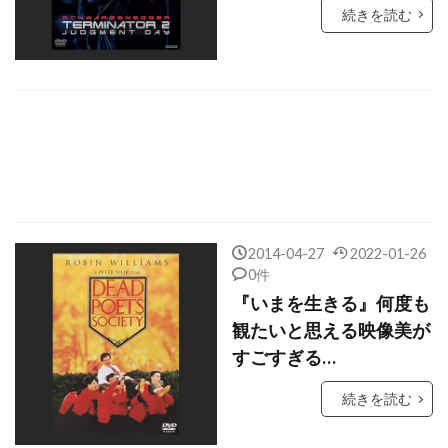
続きを読む
カルチュア・パブリッシャーズ
カルメン・エレクトラ
カルメン・マキ
カルロス・ビセンテ
カルロス・フェルナンデス
カルロス・ラサルテ
カルロッタ・マンジョーネ
カレル・ローデン
カレン
カレン・テンコフ
カーキ・キング
2014-04-27
2022-01-26
カーク・B・R・ウォラー
カーク・バルツ
0件
『いまを生きる』何度も
カーストン・ウェアリング
観たいと思える映像美が
カーター・バーウェル
カーティス・ウェア
すごすぎる…
カーティス・クレイトン
続きを読む
カーティス・ハンソン
カートウッド・スミス
カート・フューラー
カート・フラー