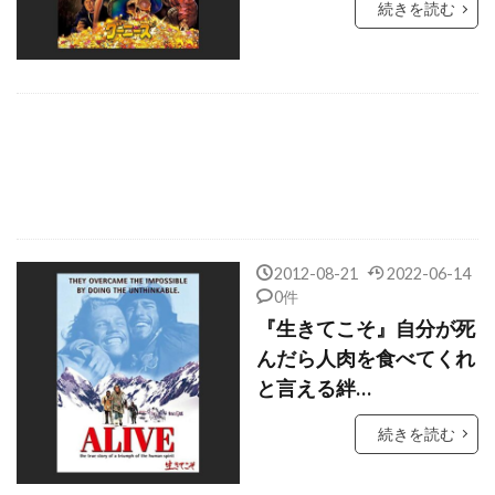
続きを読む
ガブリエル・バーン
ガブリエル・マン
ガブリエル・ユニオン
ガブリエレ・ムッチーノ
キウェテル・イジョフォー
キッキ・ルンドグレン
キティー・カーライル
キネティック
キムラ緑子
キム・ギドク
キム・ギドク フィルム
キム・コーツ
2012-08-21
2022-06-14
キム・ステンゲル
キム・ディケンズ
0件
キム・ノヴァク
キム・ボドゥニア
『生きてこそ』自分が死
んだら人肉を食べてくれ
キム・マクロー
キム・レイヴァー
と言える絆…
キャサリン・オハラ
キャサリン・キーナー
続きを読む
キャサリン・スコセッシ
キャサリン・ゼタ＝ジョーンズ