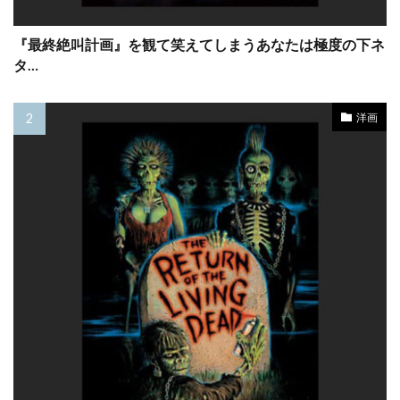
クリス・サイキエル
クリス・サランドン
クリス・タッカー
クリス・ディケンズ
『最終絶叫計画』を観て笑えてしまうあなたは極度の下ネ
タ…
クリス・ハンレイ
クリス・バウアー
クリス・ブリガム
クリス・ヘンチー
洋画
クリス・ベンダー
クリス・ベーコン
クリス・ペン
クリス・マーシャル
クリス・レベンゾン
クリス・ロック
クリス・ワイアット
クリフトン・コリンズ・Jr
クリフトン・ジェームズ
クリフ・ロバートソン
クリント・イーストウッド
クリント・ハワード
クルーズ/ワグナー・プロダクションズ