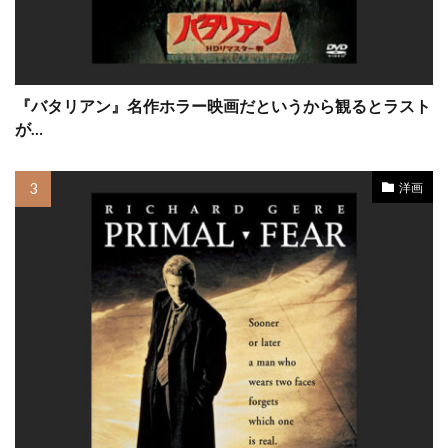
クルー・ギャラガー
クレア・ギア
クレア・シンプソン
クレア・デュヴァル
クレア・モーリア
クレイグ・アルパート
『バタリアン』名作ホラー映画だというから観るとラスト
クレイグ・アームストロング
が…
クレイグ・ガレスピー
クレイグ・ザダン
クレイグ・ピアース
クレイグ・ファーガソン
洋画
クレイグ・マッケイ
クレイジーケンバンド
クレイトン・タウンゼンド
クレマンス・ポエジー
クロエ・グレース・モレッツ
クロエ・チェンゲリ
クロックワークス
クロティルド・モレ
クロディルデ・モレ
クロディー・オサール