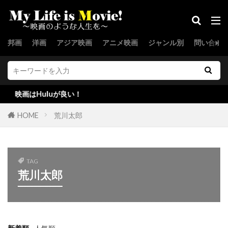
オメロ・アントヌッティ
オライオン・ピクチャーズ
オランダ
オリジナル・フィルム
オリバー・ストーン
邦画
洋画
アジア映画
アニメ映画
ジャンル別
問い合わ
オリバー・パーカー
オリヴァー・ウッド
オリヴァー・サックス
オリヴァー・プラット
オリヴィア・ウィリアムズ
はHuluが良い！
オリヴィア・オルソン
HOME
荒川太郎
オリヴィア・ハワード・バッグ
オリヴィエ・デルボス
オリヴィエ・ナカシュ
オリヴィエ・マルシャル
TAG
荒川太郎
オリヴィエ・ラブルダン
オルガ・フォンダ
オルソ・マリア・グェリニ
オレグ・スピーズ
オロール・オートゥイユ