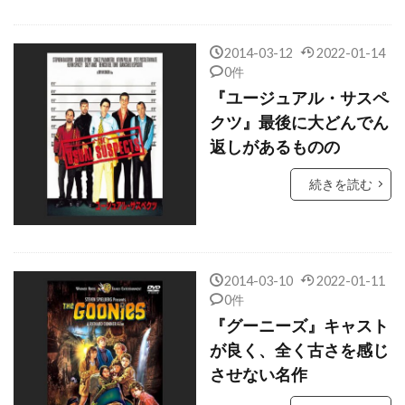
カート・ラッセル
2014-03-12
2022-01-14
カーメン・アルジェンツィアノ
0件
カーラ・グギノ
カーリン・ベリ
『ユージュアル・サスペ
カール・アーバン
カール・セーガン
クツ』最後に大どんでん
返しがあるものの
カール・モリンデル
カール・ユーン
カール・ライナー
カール・ラーナー
続きを読む
カール・レムリ・Jr
カール＝オットー・アルベルティ
カーレ・ヘーデブラント
ガイ・ピアース
2014-03-10
2022-01-11
0件
ガイ・リッチー
ガエターノ・ダニエル
『グーニーズ』キャスト
ガエル・ガルシア・ベルナル
ガク・スペース
が良く、全く古さを感じ
ガス・マレー
ガス・ヴァン・サント
させない名作
ガッド・エルマレ
ガブリエル・カソーズ