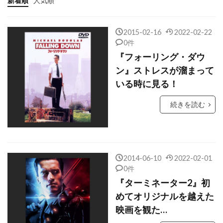
新着順
人気順
オーウェン・ウィルソン
オースティン・ペンドルトン
2015-02-16
2022-02-22
オードリー・ニッフェッガー
0件
オーバーブック・エンターテインメント
『フォーリング・ダウ
ン』ストレスが溜まって
オーブリー・モリス
オーヘン・コーネリアス
いる時に見る！
オーランド・ブルーム
オーレン・ペリ
カイリー・ホリスター
続きを読む
カイル・イーストウッド
カゴシマジロー
カツロー
カトリーヌ・マルシャル
カトリーン・ザース
カナダ
2014-06-10
2022-02-01
0件
カミーユ・ジャピ
カラム・キース・レニー
『ターミネーター2』初
カラン・マッコーリフ
カラー・フォース
めてオリジナルを越えた
カリフラワーズ
カリン・ラクトマン
映画を観た…
カリーナ・アロヤヴ
カルダー・ウィリンガム