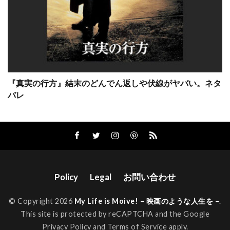
クローセスト・トゥ・ザ・ホール
クローディア・ウェルズ
グスタフ・ハスフォード
グスターボ・サンタオラヤ
グラント・クレイマー
グラン・ディドンナ
『真実の行方』結末のどんでん返しや伏線がヤバい。ネタ
グレゴリー・オースターマン
バレ
グレゴリー・スポーレダー
グレゴリー・プロトキン
グレゴリー・ホブリット
グレゴワール・エッツェル
グレッグ・キニア
グレッグ・バーグ
グレッグ・モットーラ
Policy
Legal
お問い合わせ
グレン・ウィリアムスン
© Copyright 2026
My Life is Moive! – 映画のような人生を –
.
グレン・シャディックス
This site is protected by reCAPTCHA and the Google
Privacy Policy
and
Terms of Service
apply.
グレン・モーシャワー
グレーム・マンソン