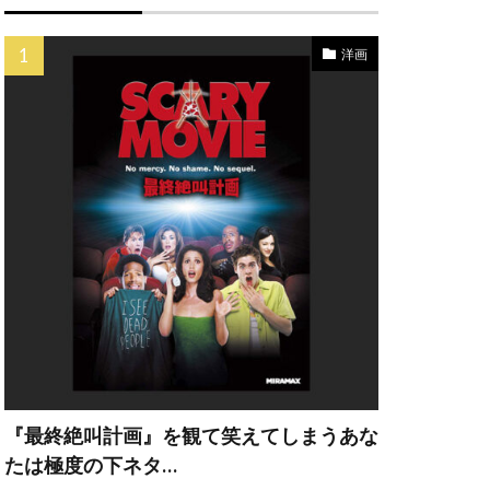
洋画
ット・カーン
フリー・ラッシュ
サンソン
ッツォーラ
ード
『最終絶叫計画』を観て笑えてしまうあな
モーレン
たは極度の下ネタ…