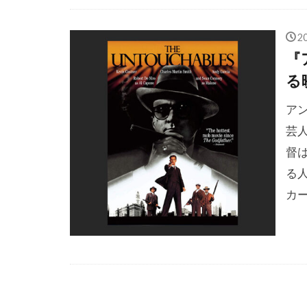
サイモン・オ
2
サイモン・リ
『
サチ・パーカ
る
サミット・エ
ア
サミュエル・
芸
サム・シェパ
督
サム・マーサ
る
サム・ワーシ
カ
サラ・フリー
サンダンス映
ザックプロモ
ザック・ガリ
ザンダー・バ