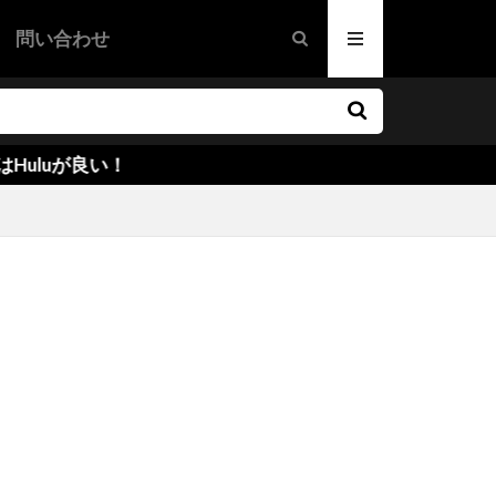
メリー
問い合わせ
映画
画
ドラマ映画
映画
・ボイター
/マーシャル
！
ナー
・ヘイセン
・カミンズ
ン・ノーラン
リソン
ン・コーリガン