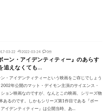
・カンパニー
シェイ・カンリフ
シェリ・オテリ
シェリ
ュヴァル
シェルドン・カーン
シェルドン・レナード
シ
ロリー
シガニー・ウィーバー
シセ・グラム・ヨルゲンセン
ンターテインメント
シドニー・アーマス
シドニー・ラシック
メット
シネカノン
シネクリック アジア
シネバザール
ス・オデオン・フィルムズ
シネマ84
シビル・シェパード
017-03-22
2022-03-24
0件
ォロフ
シモーナ・パッジ
シャイア・ラブーフ
シャノン
ボーン・アイデンティティー』のあらす
ー・ヒューイ
シャーロット・ランプリング
シュガー・レイ・
を追えなくても…
・アーント
シュテファン・ヴァルツ
シュドーズ直矢
シ
ーン・アイデンティティーという映画をご存じでしょう
ェップス
ションドレラ・エイヴリー
ショーナ・ロバートソン
？2002年公開のマット・デイモン主演のサイエンス・
スティン
ショーン・ウェイアンズ
ショーン・コネリー
クション映画なのですが、なんとこの映画、シリーズ物
ヴェル
ショーン・サリバン
ショーン・ハンター
ショー
5本あるのです。しかもシリーズ第1作目である『ボー
ライ
ショーン・ヘイズ
ショーン・ペン
ショーン・マッ
・アイデンティティー』は公開当時、あ…