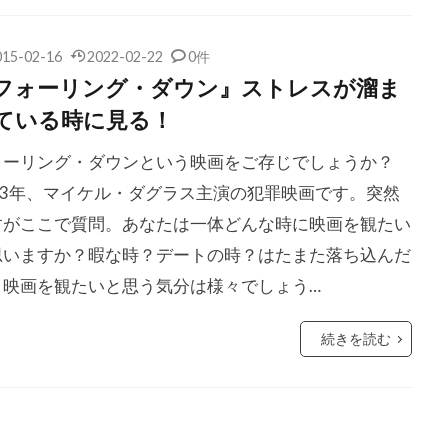
イラー・ブラウン
ジェシカ・ビール
ジェシカ・ラング
ェームズ
ジェシー・ブラッドフォード
ジェシー・プレモンス
015-02-16
2022-02-22
0件
ーン
ジェニット・ゴールドスタイン
ジェニファー・ガーナー
フォーリング・ダウン』ストレスが溜ま
・クーリッジ
ジェニファー・ティリー
ジェニファー・トッド
ている時に見る！
・マンレー
ジェニファー・ローレンス
ジェニー
ジェネ
ォーリング・ダウンという映画をご存じでしょうか？
ェフリー・L・キンボール
ジェフリー・M・ワイナー
993年、マイケル・ダグラス主演の犯罪映画です。突然
ウェイスマン
ジェフリー・エアンド
ジェフリー・キンボール
すがここで質問。あなたは一体どんな時に映画を観たい
タンバー
ジェフリー・デマン
ジェフリー・ライト
ジェ
思いますか？暇な時？デートの時？はたまた落ち込んだ
チ
ジェフ・イマダ
ジェフ・ウィツケ
ジェフ・ガーソン
？映画を観たいと思う気分は様々でしょう…
ラン
ジェフ・コーエン
ジェフ・サックマン
ジェフ・ナ
続きを読む
クス
ジェフ・ピジョン
ジェフ・ブリッジス
ジェフ・マ
ス
ジェブ・ブロディ
ジェマ・アータートン
ジェマ・ワ
ン・ヒューズ
ジェラルド・B・グリーンバーグ
ジェラルド・