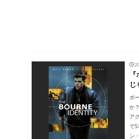
ザ・ザナック
シェリー・デ
シエンナ・ギ
シックス・エ
シドニー・ル
シネプレック
2
シメオン・ツ
『
シャン・オマ
じ
シュテファン
ボ
ショウン・シ
か
ショーン・ア
ア
ショーン・コ
で
ショーン・フ
ン