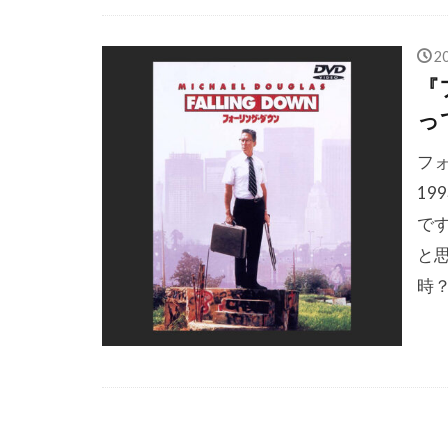
ジェシカ・タ
ジェシー・ジ
2
ジェナ・マロ
『
ジェニファー
っ
ジェニファー
フ
ジェヒ
ジ
1
ジェフリー・
で
ジェフリー・
と
ジェフ・アー
時
ジェフ・キャ
ジェフ・パー
ジェフ・モリ
ジェラルディ