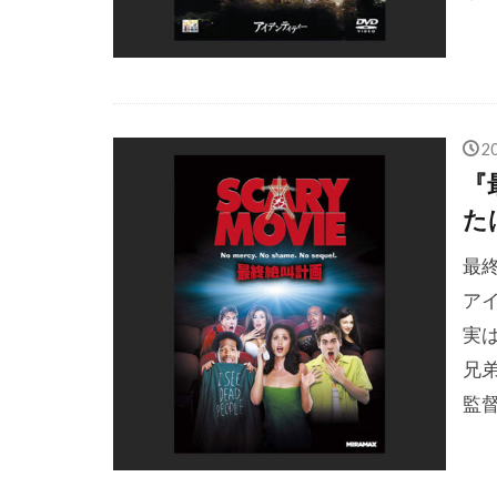
ジェームズ・
ジェームズ・
ジェームズ・
ジェームズ・
2
『
ジェーン・ゴ
た
ジム・ウィル
ジム・スター
最
ジャウマ・バ
ア
実
ジャスティン
兄
ジャスティン
監
ジャック・ウ
ジャック・キ
ジャック・ト