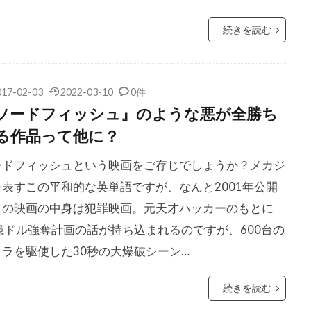
ング
ショーン・レディック
ショーン・レヴィ
シリル・
続きを読む
ライオ
シルヴィア・フークス
シンコピー・フィルムズ
クソン
ジェイク・カイーズ
ジェイク・カーペンター
レンホール
ジェイク・ジレンホール
ジェイク・チェリー
017-02-03
2022-03-10
0件
ーマス
ジェイク・ビジー
ジェイソン・アイザックス
ソードフィッシュ』のような悪が全勝ち
ガッファニー
ジェイソン・クラーク
ジェイソン・ゴールドバ
る作品って他に？
サダイキス
ジェイソン・ステイサム
ジェイソン・バランタイ
ードフィッシュという映画をご存じでしょうか？メカジ
バーナード
ジェイソン・フリードバーグ
ジェイソン・フレミ
を表すこの平和的な英単語ですが、なんと2001年公開
ブラム
ジェイソン・ブルメンタル
ジェイソン・ベイトマン
この映画の中身は犯罪映画。元天才ハッカーのもとに
ライトマン
ジェイソン・ロバーズ
ジェイデン・スミス
5億ドル強奪計画の話が持ち込まれるのですが、600台の
シェリダン
ジェイミー・フォアマン
ジェイミー・ベル
メラを駆使した30秒の大爆破シーン…
ルック
ジェイ・キャシディ
ジェイ・クロンリー
ジェイ
続きを読む
セル
ジェイ・ローチ
ジェエシカ・タッキンスキー