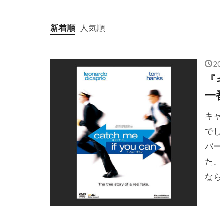
ゲイリー・ケ
新着順
人気順
ゲイリー・フ
ゲイル・アン
2
ゲオルグ・ミ
『
コフィー・ナ
一
コリン・ステ
キ
コリー・フェ
で
コロンビア・
バ
コンラッド・
た
コートニー・
な
コーレイ・ジ
ゴンサロ・ウ
ゴーモン