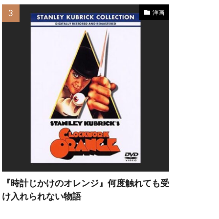
洋画
ア
レクサンダー
ィテカー
ァーニー
ン
『時計じかけのオレンジ』何度触れても受
け入れられない物語
ック・ニッチェ