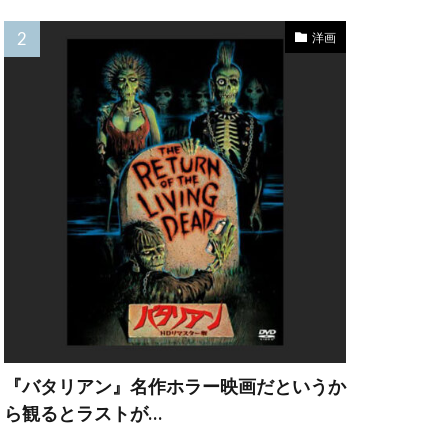
洋画
ェルーシャ・ヘス
キャラハン
ターストン
『バタリアン』名作ホラー映画だというか
・ハワード
ら観るとラストが…