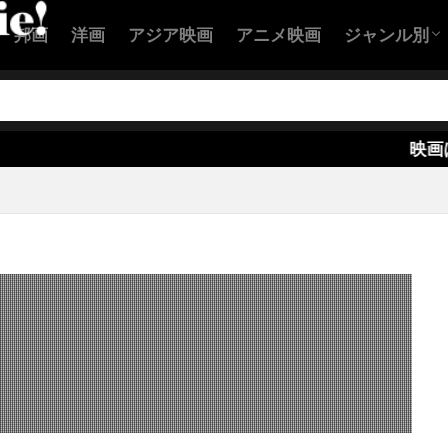
フェザーストン
ケイトリン・ダブルデイ
ケイトリン・モンゴ
邦画
洋画
アジア映画
アニメ映画
ジャンル別
ワックス
ケイト・ウィンスレット
ケイト・バートン
ンシェット
ケイト・ベッキンセイル
ケイト・マルヴァニー
アクション
コメディ映
恋愛映画
ヒューマン
SF映画
サスペンス
ホラー映画
ラ
ケイリー・エルウィス
ケイリー・グラナット
ケイル
ンリー
ケニヨン・ホプキンス
ケネス・ウット
ケネディ
映画はHuluが良い
ナー
ケビン・シュミット
ケビン・ベーコン
ケリ・ガー
ーン
ケリー・コリンズ・リンツ
ケリー・セリグ
ケリー
ギリス
ケリー・マクドナルド
ケント・マッコード
ケン
イ
ケン・ストット
ケン・ダリー
ケン・チョン
ケ
ケン・ローチ
ケヴィン・J・メシック
ケヴィン・オモ
ライン
ケヴィン・クルック
ケヴィン・コスナー
ケヴィ
ールズ
ケヴィン・スペイシー
ケヴィン・デュランド
レズナハン
ケヴィン・ベーコン
ケヴィン・ポラック
サーテイン
ゲイリー・D・ローチ
ゲイリー・ウィンター