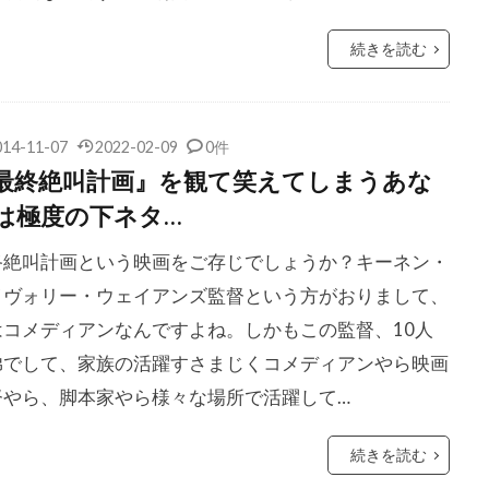
ブローリン
ジェームズ・ベントレー
ジェームズ・ホイットモ
続きを読む
ホーナー
ジェームズ・マンゴールド
ジェームズ・マーカス
マースデン
ジェームズ・メイソン
ジェームズ・ラシター
レブホーン
ジェームズ・ヴァン・ダー・ビーク
ジェーン・ア
014-11-07
2022-02-09
0件
最終絶叫計画』を観て笑えてしまうあな
ールドマン
ジェーン・リンチ
ジミー・ミラー
ジム・ウ
は極度の下ネタ…
ソン
ジム・カーター
ジム・キャッシュ
ジム・キャリー
ジェス
ジム・ペイジ
ジム・ヴァン・ウィック
ジム・ヴ
終絶叫計画という映画をご存じでしょうか？キーネン・
ラゲロ
イヴォリー・ウェイアンズ監督という方がおりまして、
ジャコモ・スカルペッリ
ジャスティス・グリーン
はコメディアンなんですよね。しかもこの監督、10人
・クーパー
ジャスティン・ザッカム
ジャスティン・バーサ
弟でして、家族の活躍すさまじくコメディアンやら映画
・ヘンリー
ジャッキー・ウィーヴァー
ジャック・N・グリー
督やら、脚本家やら様々な場所で活躍して…
ォーデン
ジャック・エップス・Jr
ジャック・エンジェル
ーホー
ジャック・クラグマン
ジャック・ジャラプト
続きを読む
ンプソン
ジャック・ナイト
ジャック・ニコルソン
ジャ