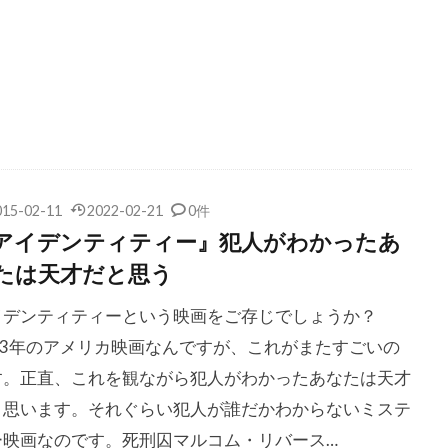
ドパルデュー
ジェラール・ワトキンス
ジェリコ・イヴァネク
リーンバーグ
ジェリー・スティラー
ジェリー・バマン
ラッカイマー
ジェリー・ブラック
ジェリー・リヴリー
ーラー
ジェリー・ワッサーマン
ジェルジ・リゲティ
ジ
クライナー
ジェレミー・クーン
ジェレミー・スイフト
ピヴェン
ジェレミー・レナー
ジェレミー・レヴェン
D・ブルベイカー
ジェームズ・L・カーター
ジェームズ・T・
015-02-11
2022-02-21
0件
アイデンティティー』犯人がわかったあ
アール・ジョーンズ
ジェームズ・イシダ
ジェームズ・ウォー
たは天才だと思う
ウッズ
ジェームズ・カレン
ジェームズ・ガーナー
キャメロン
ジェームズ・クラヴェル
ジェームズ・ケリー
イデンティティーという映画をご存じでしょうか？
コスモ
ジェームズ・コバーン
ジェームズ・ステュアート
003年のアメリカ映画なんですが、これがまたすごいの
す。正直、これを観ながら犯人がわかったあなたは天才
スペイダー
ジェームズ・デュヴァル
ジェームズ・トールカン
と思います。それぐらい犯人が誰だかわからないミステ
ドナルド
ジェームズ・ドレイファス
ジェームズ・ニュートン
ー映画なのです。死刑囚マルコム・リバース…
フランコ
ジェームズ・フレンド
ジェームズ・ブラウン