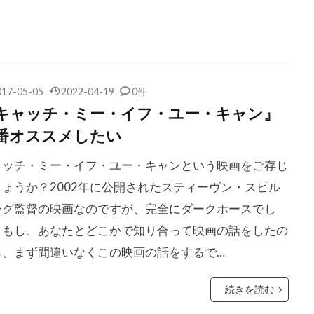
ンプ
ゲイリー・ゴーツマン
ゲイリー・シュモーラー
ゲ
ォスター
ゲイリー・ルチェシ・プロ
ゲイリー・ルチェッシ
・ハード
ゲイル・カッツ
ゲイル・ギルクリースト
ゲイ
017-05-05
2022-04-19
0件
ケル
ゲリー・ベッカー
ゲーリー・ハナム
コニー・レイ
キャッチ・ミー・イフ・ユー・キャン』
ーティ
コメディ映画
コリン・ウィルソン
コリン・コフ
番オススメしたい
ィントン
コリン・ファース
コリーン・ベイド
コリー・
ャッチ・ミー・イフ・ユー・キャンという映画をご存じ
ルドマン
コルム・フィオール
コロムビア映画
しょうか？2002年に公開されたスティーヴン・スピル
トライスター映画
コロンビア映画
コンスタンティン・フィル
ーグ監督の映画なのですが、完全にダークホースでし
バフ
コンラッド・ピクチャーズ
コートニー・フェンドリー
。もし、あなたとどこかで知り合って映画の話をしたの
ラヴ
コーリイ・ジョンソン
コーリー・ウォーカー
コー
ら、まず間違いなくこの映画の話をするで…
ョンソン
ゴア・ヴィダル
ゴッドフリー・クイグリー
リアルテ
ゴードン・クリーエ
ゴードン・ジャクソン
ゴ
続きを読む
ゴールデングローブ賞
ゴールドレスト・ピクチャーズ
サイ