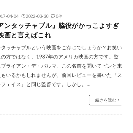
ークランド
サイモン・ダガン
サイモン・ペッグ
サイモ
017-04-04
2022-03-30
0件
ー
サイード・タルカーニ
サイード・ベン・サイード
サ
アンタッチャブル』脇役がかっこよすぎ
ー
サトゥルニノ・ガルシア
サニー斉藤
サフロン・バロ
映画と言えばこれ
ンターテインメント
サミュエル・L・ジャクソン
サミュエル
ンタッチャブルという映画をご存じでしょうか？お笑い
テイラー
サム・ウィットワー
サム・エリオット
サム・
人の方ではなく、1987年のアメリカ映画の方です。監
ード
サム・ニール
サム・バウアー
サム・ベーレンズ
はブライアン・デ・パルマ。この名前を聞いてピンと来
ー
サム・メルヴィル
サム・ライミ
サム・ロバーズ
人もいるかもしれませんが、前回レビューを書いた『ス
ントン
サラ・ウィドウズ
サラ・ダグラス
サラ・フラッ
ーフェイス』と同じ監督です。しかし。…
マン
サラ・ミシェル・ゲラー
サリー・メンケ
サル・ロ
画祭
サンドラ・ブロック
サーシャ・バレス
サー・クラ
続きを読む
ーション
ザック・エストリン
ザック・エフロン
フィアナキス
ザック・グルニエ
ザナガル・フィルム
ザ
ークレー
ザン・チョン・ダンク
ザ・ケネディ/マーシャル・