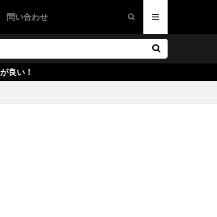
グ
問い合わせ
・ウォーケン
映画
画
ドラマ映画
映画
ファー・ノーラン
カリー
ー・ラウズ
ズ
オーウェン
サイキエル
ハンレイ
ダー