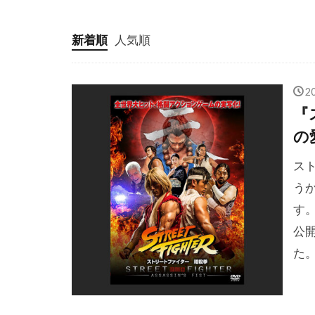
クリス・ベー
クリス・ロッ
新着順
人気順
クリフトン・
クリント・ハ
2
クレア・ギア
『
クレイグ・ア
の
クレイグ・ザ
ス
クレイジーケ
うか
クロエ・グレ
す。
クロティルド
公
クローセスト
た
グスターボ・
グレゴリー・
グレゴリー・