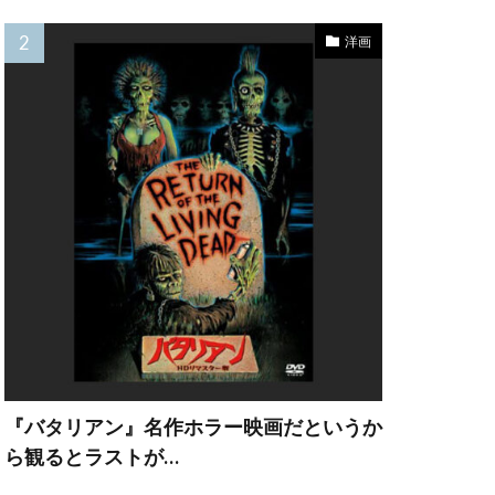
レナード
洋画
ョウゲート
ン・ビーン
キトリック
マンディ
ーグ
『バタリアン』名作ホラー映画だというか
ら観るとラストが…
ン
ング