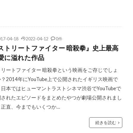
コン
クリス・ペン
クリス・マーシャル
クリス・レベン
ク
クリス・ワイアット
クリフトン・コリンズ・Jr
ジェームズ
クリフ・ロバートソン
クリント・イーストウッド
ワード
クルーズ/ワグナー・プロダクションズ
クルー・ギャ
017-04-18
2022-04-12
0件
クレア・シンプソン
クレア・デュヴァル
クレア・モー
ストリートファイター 暗殺拳』史上最高
ルパート
クレイグ・アームストロング
クレイグ・ガレスピー
愛に溢れた作品
ダン
クレイグ・ピアース
クレイグ・ファーガソン
クレ
トリートファイター 暗殺拳という映画をご存じでしょ
ンバンド
クレイトン・タウンゼンド
クレマンス・ポエジー
？2014年にYouTube上で公開されたイギリス映画で
ース・モレッツ
クロエ・チェンゲリ
クロックワークス
日本ではヒューマントラストシネマ渋谷でYouTubeで
・モレ
クロディルデ・モレ
クロディー・オサール
開されたエピソードをまとめたやつが劇場公開されまし
・トゥ・ザ・ホール
クローディア・ウェルズ
グスタフ・ハス
。正直、今までもいくつか…
サンタオラヤ
グラント・クレイマー
グラン・ディドンナ
オースターマン
グレゴリー・スポーレダー
グレゴリー・プロ
続きを読む
ホブリット
グレゴワール・エッツェル
グレッグ・キニア