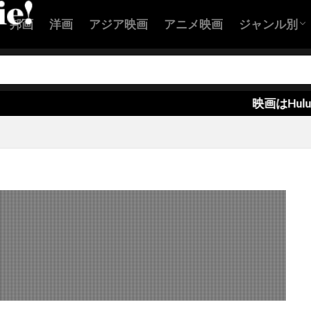
ン・バランスキー
クリステル・フルランド
クリステン・ウィ
邦画
洋画
アジア映画
アニメ映画
ジャンル別
スチュワート
クリストファー・B・ランドン
クリストファー
ー・エクルストン
クリストファー・カーリー
アクション
コメディ映
恋愛映画
ヒューマン
SF映画
サスペンス
ホラー映画
ー・ケネディー・ローフォード
クリストファー・セロン
ー・テレフセン
クリストファー・ニコラス・スミス
クリスト
映画はHuluが良い！
ー・バート
クリストファー・マイヤー
クリストファー・マッ
ー・ミンツ＝プラッセ
クリストファー・ヤング
クリストファ
ー・ロイド
クリストファー・ワイン
クリストフ・ベック
ヴァルツ
クリスピン・グローヴァー
クリスピン・ストラザー
ール
クリス・ウィリアムズ
クリス・エリス
クリス・
パー
クリス・ケンティス
クリス・コロンバス
クリス・
ンドン
クリス・タッカー
クリス・ディケンズ
クリス・
アー
クリス・ブリガム
クリス・ヘンチー
クリス・ベン