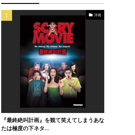
ク
ペス
洋画
イン
ナドゥー
カンパニー
ー・A・ヒル
ェー・ウィガム
『最終絶叫計画』を観て笑えてしまうあな
・エリザベス
たは極度の下ネタ…