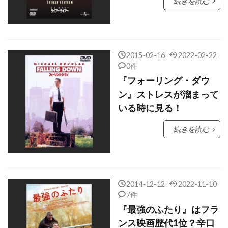
続きを読む
クリス・ウィリアムズ
クリス・エリス
クリス・オーウェン
クリス・クーパー
クリス・ケンティス
クリス・コロンバス
2015-02-16
2022-02-22
クリス・サイキエル
クリス・サランドン
0件
クリス・タッカー
クリス・ディケンズ
『フォーリング・ダウ
ン』ストレスが溜まって
クリス・ハンレイ
クリス・バウアー
いる時に見る！
クリス・ブリガム
クリス・ヘンチー
続きを読む
クリス・ベンダー
クリス・ベーコン
クリス・ペン
クリス・マーシャル
クリス・レベンゾン
クリス・ロック
クリス・ワイアット
クリフトン・コリンズ・Jr
2014-12-12
2022-11-10
7件
クリフトン・ジェームズ
『最強のふたり』はフラ
クリフ・ロバートソン
ンス映画歴代1位？辛口