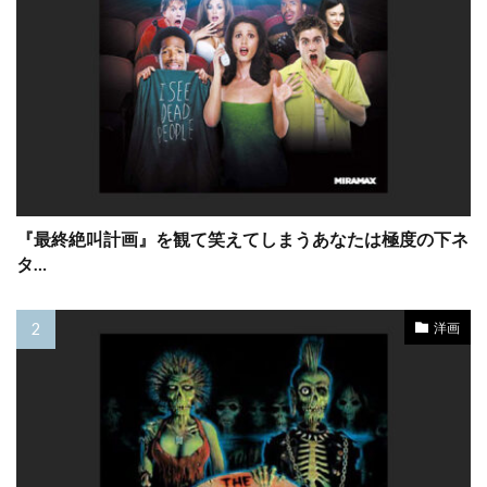
コロンビア・トライスター映画
コロンビア映画
コンスタンティン・フィルム
コンラッド・バフ
コンラッド・ピクチャーズ
コートニー・フェンドリー
コートニー・ラヴ
コーリイ・ジョンソン
コーリー・ウォーカー
コール・ハウザー
コーレイ・ジョンソン
ゴア・ヴィダル
ゴッドフリー・クイグリー
『最終絶叫計画』を観て笑えてしまうあなたは極度の下ネ
タ…
ゴンサロ・ウリアルテ
ゴードン・クリーエ
ゴードン・ジャクソン
ゴードン・リード
洋画
ゴーモン
ゴールデングローブ賞
ゴールドレスト・ピクチャーズ
サイモン・ウェスト
サイモン・オークランド
サイモン・ダガン
サイモン・ペッグ