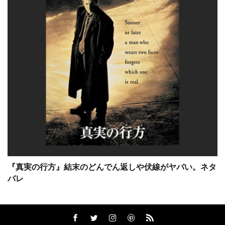
サム・ワーシントン
サラ・ウィドウズ
サラ・ダグラス
サラ・フラック
サラ・フリーマン
サラ・ミシェル・ゲラー
サリー・メンケ
サル・ロペス
サンダンス映画祭
サンドラ・ブロック
サーシャ・バレス
サー・クライン
ザックプロモーション
ザック・エストリン
ザック・エフロン
ザック・ガリフィアナキス
ザック・グルニエ
ザナガル・フィルム
『真実の行方』結末のどんでん返しや伏線がヤバい。ネタ
ザナドゥー
ザンダー・バークレー
バレ
ザン・チョン・ダンク
ザ・ケネディ/マーシャル・カンパニー
ザ・ザナック・カンパニー
シェイ・カンリフ