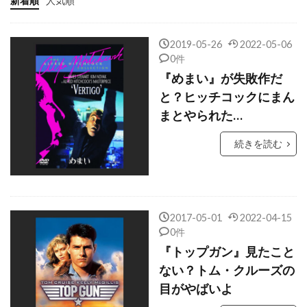
新着順
人気順
キャッスル・ロック・エンターテインメント
キャブ・キャロウェイ
2019-05-26
2022-05-06
キャムリン・グライムス
キャメロン・クロウ
0件
『めまい』が失敗作だ
キャメロン・ディアス
キャメロン・ブライト
と？ヒッチコックにまん
キャメロン・ボイス
まとやられた…
キャメロン・マクラッケン
続きを読む
キャリー・フィッシャー
キャリー・マリガン
キャリー・ローウェル
キャリー＝アン・モス
キャロライン・アーロン
2017-05-01
2022-04-15
キャロライン・グッドール
0件
キャロライン・トンプソン
『トップガン』見たこと
キャロル・フックス
キャロル・リトルトン
ない？トム・クルーズの
目がやばいよ
キャンディス・アザラ
キリアン・マーフィー