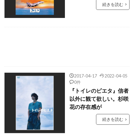
キルスティン・ウォーレン
続きを読む
キルスティン・ダンスト
キルナ・スタメル
キース・アレン
キース・ウォーカー
キース・デイヴィッド
キース・ドリングトン
キーネン・アイヴォリー・ウェイアンズ
キーラン・カルキン
キーラン・マローニー
キーラ・ナイトレイ
キー・ホイ・クァン
ギャガ
ギャビー・ホフマン
2017-04-17
2022-04-05
0件
ギャレット・M・ブラウン
『トイレのピエタ』信者
ギャレット・ヘドランド
ギヨーム・ローラン
以外に観て欲しい。杉咲
ギル・ネッター
ギレルモ・アリアガ
花の存在感が
ギレルモ・ギル
ギレルモ・ナヴァロ
続きを読む
ギ・ルクリュイーズ
クィントン・アーロン