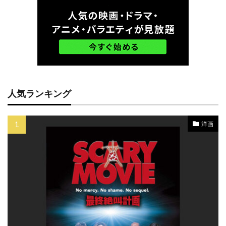
ゲイリー・シュモーラー
ゲイリー・ビジー
ゲイリー・フォスター
ゲイリー・ルチェシ・プロ
ゲイリー・ルチェッシ
ゲイル・アン・ハード
ゲイル・カッツ
ゲイル・ギルクリースト
人気ランキング
ゲイル・ハンセン
ゲオルグ・ミケル
ゲリー・ベッカー
ゲーリー・ハナム
洋画
コニー・レイ
コフィー・ナーティ
コメディ映画
コリン・ウィルソン
コリン・コフリン
コリン・スティントン
コリン・ファース
コリーン・ベイド
コリー・ハードリクト
コリー・フェルドマン
コルム・フィオール
コロムビア映画