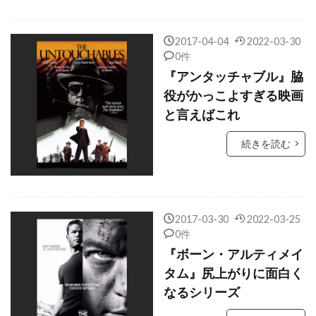
クイーン・ラティファ
クエンティン・タランティーノ
2017-04-04
2022-03-30
クォン・ヒョゴ
クシシュトフ・ペンデレツキ
0件
クライヴ・オーウェン
『アンタッチャブル』脇
役がかっこよすぎる映画
クラウディア・シファー
と言えばこれ
クラウディオ・アルフォンシ
続きを読む
クラレンス・ギリヤード・Jr
クランツ刑事
クラーク・グレッグ
クラーク・デューク
クリスチャン・J・メオリ
クリスチャン・コルソン
2017-03-30
2022-03-25
0件
クリスチャン・ハワード
『ボーン・アルティメイ
クリスチャン・ベール
タム』尻上がりに面白く
クリスティアン・アメリ
なるシリーズ
クリスティナ・カールヴィンド