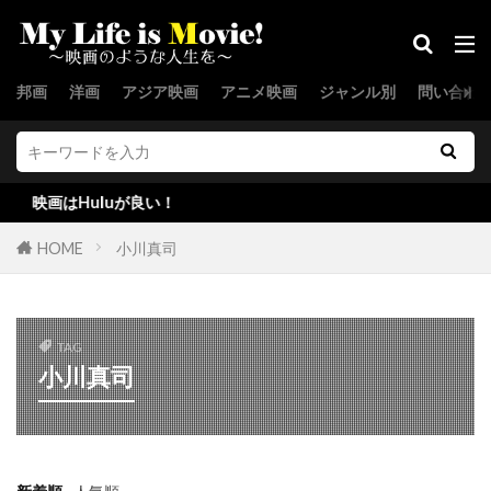
キャサリン・オハラ
キャサリン・キーナー
キャサリン・スコセッシ
邦画
洋画
アジア映画
アニメ映画
ジャンル別
問い合わ
キャサリン・ゼタ＝ジョーンズ
キャサリン・タウン
キャサリン・ナップマン
キャサリン・マーティン
はHuluが良い！
キャサリン・ランバート
キャサリン・ロス
キャシー・コンラッド
キャシー・ベイツ
HOME
小川真司
キャスリン・ニュートン
キャスリーン・ケネディ
TAG
キャスリーン・ケネディアラン・シルヴェストリ
小川真司
キャスリーン・コーデル
キャスリーン・フリーマン
キャス・アンヴァー