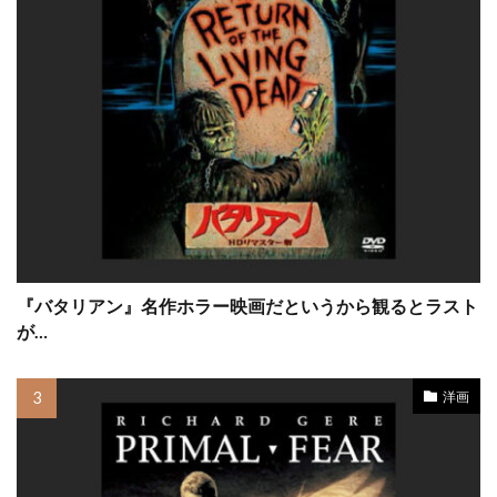
サイモン・ボーファイ
サイモン・リー
サイード・タルカーニ
サイード・ベン・サイード
サスペンス映画
サチ・パーカー
サトゥルニノ・ガルシア
サニー斉藤
サフロン・バロウズ
サミット・エンターテインメント
サミュエル・L・ジャクソン
サミュエル・S・ハインズ
『バタリアン』名作ホラー映画だというから観るとラスト
サミュエル・テイラー
サム・ウィットワー
が…
サム・エリオット
サム・オースティン
サム・シェパード
サム・ニール
洋画
サム・バウアー
サム・ベーレンズ
サム・マーサー
サム・メルヴィル
サム・ライミ
サム・ロバーズ