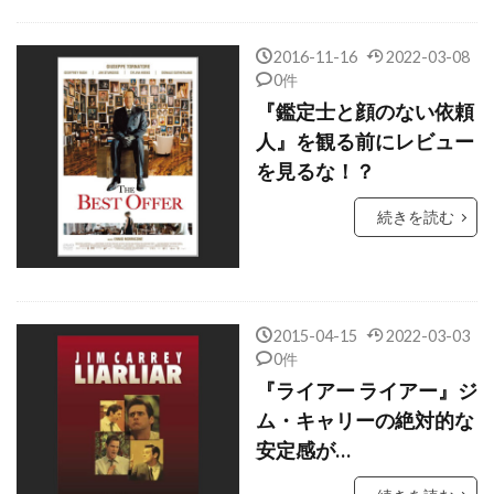
クリストファー・ニコラス・スミス
2016-11-16
2022-03-08
クリストファー・ノーラン
0件
クリストファー・バート
『鑑定士と顔のない依頼
人』を観る前にレビュー
クリストファー・マイヤー
を見るな！？
クリストファー・マッカリー
クリストファー・ミンツ＝プラッセ
続きを読む
クリストファー・ヤング
クリストファー・ラウズ
クリストファー・ロイド
2015-04-15
2022-03-03
0件
クリストファー・ワイン
クリストフ・ベック
『ライアー ライアー』ジ
クリストフ・ヴァルツ
ム・キャリーの絶対的な
クリスピン・グローヴァー
安定感が…
クリスピン・ストラザーズ
クリス・J・ボール