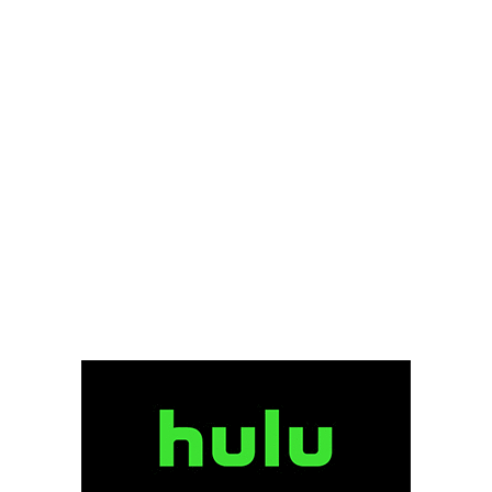
ケン・カミンズ
ケン・ケンセイ
ケン・ストット
ケン・ダリー
ケン・チョン
ケン・ノーラン
ケン・ペイジ
ケン・ローチ
ケヴィン・J・メシック
ケヴィン・オモリソン
ケヴィン・クライン
ケヴィン・クルック
ケヴィン・コスナー
ケヴィン・コーリガン
ケヴィン・シールズ
ケヴィン・スペイシー
ケヴィン・デュランド
ケヴィン・ブレズナハン
ケヴィン・ベーコン
ケヴィン・ポラック
ゲイラード・サーテイン
ゲイリー・D・ローチ
ゲイリー・ウィンター
ゲイリー・ケンプ
ゲイリー・ゴーツマン