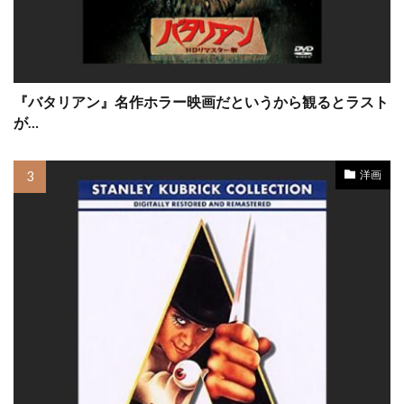
キャメロン・ボイス
キャメロン・マクラッケン
キャリー・フィッシャー
キャリー・マリガン
『バタリアン』名作ホラー映画だというから観るとラスト
キャリー・ローウェル
キャリー＝アン・モス
が…
キャロライン・アーロン
洋画
キャロライン・グッドール
キャロライン・トンプソン
キャロル・フックス
キャロル・リトルトン
キャンディス・アザラ
キリアン・マーフィー
キルスティン・ウォーレン
キルスティン・ダンスト
キルナ・スタメル
キース・アレン
キース・ウォーカー
キース・デイヴィッド
キース・ドリングトン