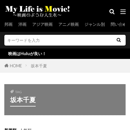
エドワード・シェアマー
エドワード・ノートン
邦画
洋画
アジア映画
アニメ映画
ジャンル別
問い合わ
エドワード・ハードウィック
エドワード・ビンズ
エドワード・ファーロング
画はHuluが良い！
エド・アイヴォリー
エド・ヘルムズ
エド・ベグリー
エフレン・ラミレッツ
HOME
坂本千夏
エブ・ロー・スミス
エマニュエル・ベルンエイム
TAG
エマ・チャンバース
エマ・トンプソン
坂本千夏
エマ・トーマス
エミリア・ジョーンズ
エミリー・ティンドール
エミリー・モーティマー
エミール・ハーシュ