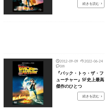
エリック・フォン・デットン
続きを読む
エリック・ブレス
エリヤ・バスキン
エリン・ビアズ
エルザ・ランチェスター
エルダ・フェッリ
エルデン・ヘンソン
エルマー・バーンスタイン
エルワン・ケルモンヴァン
エルヴィラ・ハンコック
エルヴェ・ド・ルーズ
エル・キーツ
2012-09-09
2022-06-24
0件
エル・ファニング
エレイン・メイ
『バック・トゥ・ザ・フ
エレメンタル・フィルム
エレン・クラス
ューチャー』SF史上最高
エレン・バースティン
エレン・ペイジ
傑作のひとつ
エレン・ミロジック
エレーン・キャシディ
続きを読む
エローラ・トルキア
エンジェルワークス