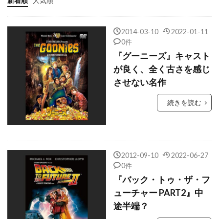
新着順
人気順
エリオット・アボット
エリザベス・ウィルソン
エリザベス・シュー
2014-03-10
2022-01-11
エリザベス・デビッキ
エリザベス・バンクス
0件
『グーニーズ』キャスト
エリザベス・マクガヴァン
が良く、全く古さを感じ
エリザベス・マーヴェル
させない名作
エリシャ・カスバート
エリック・L・ゴールド
続きを読む
エリック・コペロフ
エリック・ゴーティエ
エリック・ジョンソン
エリック・スタイル
エリック・スティールバーグ
2012-09-10
2022-06-27
エリック・ストランド
エリック・ストルツ
0件
エリック・デフォッス
エリック・トレダノ
『バック・トゥ・ザ・フ
エリック・バナ
エリック・ピアポイント
ューチャー PART2』中
途半端？
エリック・フェルナー