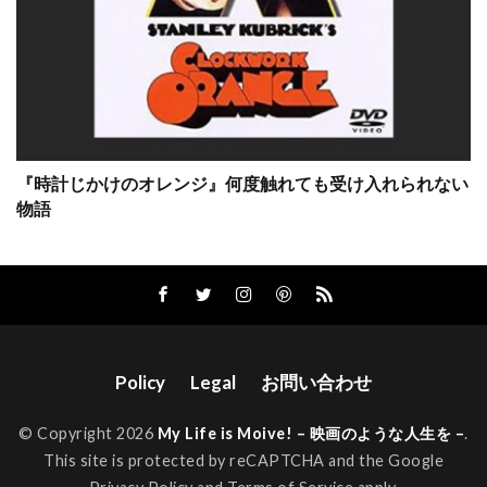
キーネン・アイヴォリー・ウェイアンズ
キーラン・カルキン
キーラン・マローニー
キーラ・ナイトレイ
キー・ホイ・クァン
ギャガ
ギャビー・ホフマン
ギャレット・M・ブラウン
『時計じかけのオレンジ』何度触れても受け入れられない
物語
ギャレット・ヘドランド
ギヨーム・ローラン
ギル・ネッター
ギレルモ・アリアガ
ギレルモ・ギル
ギレルモ・ナヴァロ
ギ・ルクリュイーズ
クィントン・アーロン
クイーン・ラティファ
Policy
Legal
お問い合わせ
クエンティン・タランティーノ
クォン・ヒョゴ
クシシュトフ・ペンデレツキ
© Copyright 2026
My Life is Moive! – 映画のような人生を –
.
This site is protected by reCAPTCHA and the Google
クライヴ・オーウェン