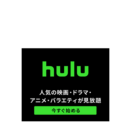
カート・ラッセル
カーメン・アルジェンツィアノ
カーラ・グギノ
カーリン・ベリ
カール・アーバン
カール・セーガン
カール・モリンデル
カール・ユーン
カール・ライナー
カール・ラーナー
カール・レムリ・Jr
カール＝オットー・アルベルティ
カーレ・ヘーデブラント
ガイ・ピアース
ガイ・リッチー
ガエターノ・ダニエル
ガエル・ガルシア・ベルナル
ガク・スペース
ガス・マレー
ガス・ヴァン・サント
ガッド・エルマレ
ガブリエル・カソーズ