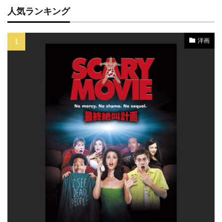
ガブリエル・バーン
ガブリエル・マン
人気ランキング
ガブリエル・ユニオン
ガブリエレ・ムッチーノ
洋画
キウェテル・イジョフォー
キッキ・ルンドグレン
キティー・カーライル
キネティック
キムラ緑子
キム・ギドク
キム・ギドク フィルム
キム・コーツ
キム・ステンゲル
キム・ディケンズ
キム・ノヴァク
キム・ボドゥニア
キム・マクロー
キム・レイヴァー
キャサリン・オハラ
キャサリン・キーナー
キャサリン・スコセッシ
キャサリン・ゼタ＝ジョーンズ