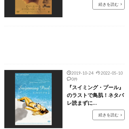
キルスティン・ウォーレン
続きを読む
キルスティン・ダンスト
キルナ・スタメル
キース・アレン
キース・ウォーカー
キース・デイヴィッド
キース・ドリングトン
キーネン・アイヴォリー・ウェイアンズ
キーラン・カルキン
キーラン・マローニー
キーラ・ナイトレイ
キー・ホイ・クァン
ギャガ
ギャビー・ホフマン
2019-10-24
2022-05-10
0件
ギャレット・M・ブラウン
『スイミング・プール』
ギャレット・ヘドランド
ギヨーム・ローラン
のラストで鳥肌！ネタバ
ギル・ネッター
ギレルモ・アリアガ
レ読まずに…
ギレルモ・ギル
ギレルモ・ナヴァロ
続きを読む
ギ・ルクリュイーズ
クィントン・アーロン