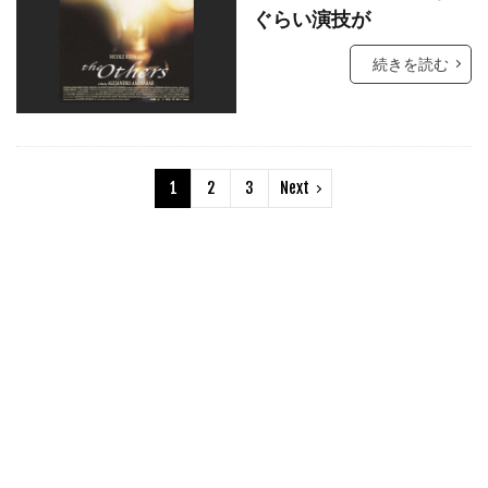
クリント・イーストウッド
ぐらい演技が
クリント・ハワード
続きを読む
クルーズ/ワグナー・プロダクションズ
クルー・ギャラガー
クレア・ギア
クレア・シンプソン
クレア・デュヴァル
1
2
3
Next
クレア・モーリア
クレイグ・アルパート
クレイグ・アームストロング
クレイグ・ガレスピー
クレイグ・ザダン
クレイグ・ピアース
クレイグ・ファーガソン
クレイグ・マッケイ
クレイジーケンバンド
クレイトン・タウンゼンド
クレマンス・ポエジー
クロエ・グレース・モレッツ