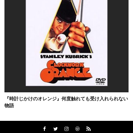
サム・ワーシントン
サラ・ウィドウズ
サラ・ダグラス
サラ・フラック
サラ・フリーマン
サラ・ミシェル・ゲラー
サリー・メンケ
サル・ロペス
サンダンス映画祭
サンドラ・ブロック
サーシャ・バレス
サー・クライン
ザックプロモーション
ザック・エストリン
ザック・エフロン
ザック・ガリフィアナキス
ザック・グルニエ
ザナガル・フィルム
『時計じかけのオレンジ』何度触れても受け入れられない
ザナドゥー
ザンダー・バークレー
物語
ザン・チョン・ダンク
ザ・ケネディ/マーシャル・カンパニー
ザ・ザナック・カンパニー
シェイ・カンリフ