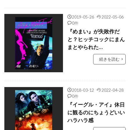
クイーン・ラティファ
クエンティン・タランティーノ
2019-05-26
2022-05-06
クォン・ヒョゴ
クシシュトフ・ペンデレツキ
0件
クライヴ・オーウェン
『めまい』が失敗作だ
と？ヒッチコックにまん
クラウディア・シファー
まとやられた…
クラウディオ・アルフォンシ
続きを読む
クラレンス・ギリヤード・Jr
クランツ刑事
クラーク・グレッグ
クラーク・デューク
クリスチャン・J・メオリ
クリスチャン・コルソン
2018-03-12
2022-04-28
0件
クリスチャン・ハワード
『イーグル・アイ』休日
クリスチャン・ベール
に観るのにちょうどいい
クリスティアン・アメリ
ハラハラ感
クリスティナ・カールヴィンド