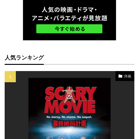
ゲイリー・シュモーラー
ゲイリー・ビジー
ゲイリー・フォスター
ゲイリー・ルチェシ・プロ
ゲイリー・ルチェッシ
ゲイル・アン・ハード
ゲイル・カッツ
ゲイル・ギルクリースト
人気ランキング
ゲイル・ハンセン
ゲオルグ・ミケル
ゲリー・ベッカー
ゲーリー・ハナム
洋画
コニー・レイ
コフィー・ナーティ
コメディ映画
コリン・ウィルソン
コリン・コフリン
コリン・スティントン
コリン・ファース
コリーン・ベイド
コリー・ハードリクト
コリー・フェルドマン
コルム・フィオール
コロムビア映画