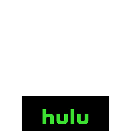
ケン・カミンズ
ケン・ケンセイ
ケン・ストット
ケン・ダリー
ケン・チョン
ケン・ノーラン
ケン・ペイジ
ケン・ローチ
ケヴィン・J・メシック
ケヴィン・オモリソン
ケヴィン・クライン
ケヴィン・クルック
ケヴィン・コスナー
ケヴィン・コーリガン
ケヴィン・シールズ
ケヴィン・スペイシー
ケヴィン・デュランド
ケヴィン・ブレズナハン
ケヴィン・ベーコン
ケヴィン・ポラック
ゲイラード・サーテイン
ゲイリー・D・ローチ
ゲイリー・ウィンター
ゲイリー・ケンプ
ゲイリー・ゴーツマン