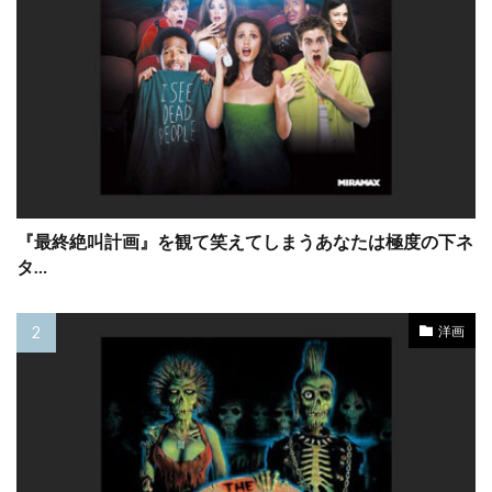
コロンビア・トライスター映画
コロンビア映画
コンスタンティン・フィルム
コンラッド・バフ
コンラッド・ピクチャーズ
コートニー・フェンドリー
コートニー・ラヴ
コーリイ・ジョンソン
コーリー・ウォーカー
コール・ハウザー
コーレイ・ジョンソン
ゴア・ヴィダル
ゴッドフリー・クイグリー
『最終絶叫計画』を観て笑えてしまうあなたは極度の下ネ
タ…
ゴンサロ・ウリアルテ
ゴードン・クリーエ
ゴードン・ジャクソン
ゴードン・リード
洋画
ゴーモン
ゴールデングローブ賞
ゴールドレスト・ピクチャーズ
サイモン・ウェスト
サイモン・オークランド
サイモン・ダガン
サイモン・ペッグ