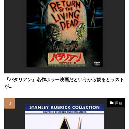
サイモン・ボーファイ
サイモン・リー
サイード・タルカーニ
サイード・ベン・サイード
サスペンス映画
サチ・パーカー
サトゥルニノ・ガルシア
サニー斉藤
サフロン・バロウズ
サミット・エンターテインメント
サミュエル・L・ジャクソン
サミュエル・S・ハインズ
『バタリアン』名作ホラー映画だというから観るとラスト
サミュエル・テイラー
サム・ウィットワー
が…
サム・エリオット
サム・オースティン
サム・シェパード
サム・ニール
洋画
サム・バウアー
サム・ベーレンズ
サム・マーサー
サム・メルヴィル
サム・ライミ
サム・ロバーズ