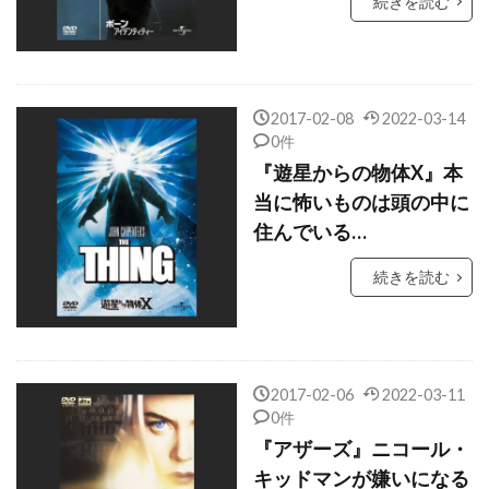
続きを読む
クリス・ウィリアムズ
クリス・エリス
クリス・オーウェン
クリス・クーパー
クリス・ケンティス
クリス・コロンバス
2017-02-08
2022-03-14
クリス・サイキエル
クリス・サランドン
0件
クリス・タッカー
クリス・ディケンズ
『遊星からの物体X』本
当に怖いものは頭の中に
クリス・ハンレイ
クリス・バウアー
住んでいる…
クリス・ブリガム
クリス・ヘンチー
続きを読む
クリス・ベンダー
クリス・ベーコン
クリス・ペン
クリス・マーシャル
クリス・レベンゾン
クリス・ロック
クリス・ワイアット
クリフトン・コリンズ・Jr
2017-02-06
2022-03-11
0件
クリフトン・ジェームズ
『アザーズ』ニコール・
クリフ・ロバートソン
キッドマンが嫌いになる