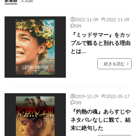
新着順
人気順
キャッスル・ロック・エンターテインメント
キャブ・キャロウェイ
2022-11-09
2022-11-09
キャムリン・グライムス
キャメロン・クロウ
0件
『ミッドサマー』をカッ
キャメロン・ディアス
キャメロン・ブライト
プルで観ると別れる理由
キャメロン・ボイス
とは…
キャメロン・マクラッケン
続きを読む
キャリー・フィッシャー
キャリー・マリガン
キャリー・ローウェル
キャリー＝アン・モス
キャロライン・アーロン
2019-12-29
2022-05-17
キャロライン・グッドール
0件
キャロライン・トンプソン
『灼熱の魂』あらすじや
キャロル・フックス
キャロル・リトルトン
ネタバレなしに観て、結
末に絶句した
キャンディス・アザラ
キリアン・マーフィー