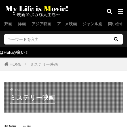
キャサリン・オハラ
キャサリン・キーナー
キャサリン・スコセッシ
邦画
洋画
アジア映画
アニメ映画
ジャンル別
問い合わ
キャサリン・ゼタ＝ジョーンズ
キャサリン・タウン
キャサリン・ナップマン
キャサリン・マーティン
が良い！
キャサリン・ランバート
キャサリン・ロス
キャシー・コンラッド
キャシー・ベイツ
HOME
ミステリー映画
キャスリン・ニュートン
キャスリーン・ケネディ
TAG
キャスリーン・ケネディアラン・シルヴェストリ
ミステリー映画
キャスリーン・コーデル
キャスリーン・フリーマン
キャス・アンヴァー