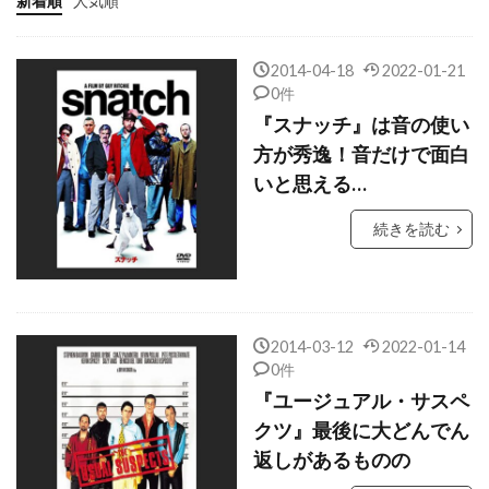
新着順
人気順
エドワード・R・プレスマン・フィルム
エドワード・サクソン
2014-04-18
2022-01-21
エドワード・シェアマー
0件
『スナッチ』は音の使い
エドワード・ノートン
方が秀逸！音だけで面白
エドワード・ハードウィック
いと思える…
エドワード・ビンズ
続きを読む
エドワード・ファーロング
エド・アイヴォリー
エド・ヘルムズ
エド・ベグリー
エフレン・ラミレッツ
エブ・ロー・スミス
2014-03-12
2022-01-14
0件
エマニュエル・ベルンエイム
『ユージュアル・サスペ
エマ・チャンバース
エマ・トンプソン
クツ』最後に大どんでん
返しがあるものの
エマ・トーマス
エミリア・ジョーンズ