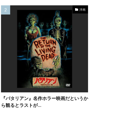
レナード
洋画
ョウゲート
ン・ビーン
キトリック
マンディ
ーグ
『バタリアン』名作ホラー映画だというか
ら観るとラストが…
ン
ング