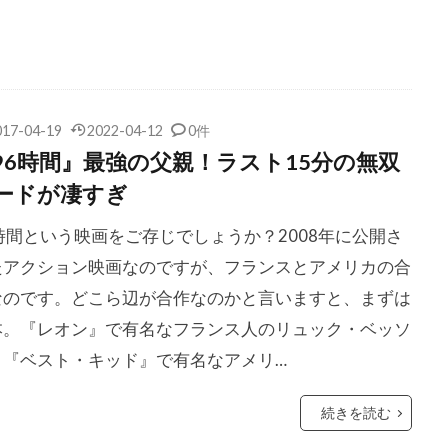
コン
クリス・ペン
クリス・マーシャル
クリス・レベン
ク
クリス・ワイアット
クリフトン・コリンズ・Jr
ジェームズ
クリフ・ロバートソン
クリント・イーストウッド
ワード
クルーズ/ワグナー・プロダクションズ
クルー・ギャ
017-04-19
2022-04-12
0件
クレア・シンプソン
クレア・デュヴァル
クレア・モー
96時間』最強の父親！ラスト15分の無双
ルパート
クレイグ・アームストロング
クレイグ・ガレスピー
ードが凄すぎ
ダン
クレイグ・ピアース
クレイグ・ファーガソン
クレ
時間という映画をご存じでしょうか？2008年に公開さ
ンバンド
クレイトン・タウンゼンド
クレマンス・ポエジー
たアクション映画なのですが、フランスとアメリカの合
ース・モレッツ
クロエ・チェンゲリ
クロックワークス
なのです。どこら辺が合作なのかと言いますと、まずは
・モレ
クロディルデ・モレ
クロディー・オサール
本。『レオン』で有名なフランス人のリュック・ベッソ
・トゥ・ザ・ホール
クローディア・ウェルズ
グスタフ・ハス
と『ベスト・キッド』で有名なアメリ…
サンタオラヤ
グラント・クレイマー
グラン・ディドンナ
オースターマン
グレゴリー・スポーレダー
グレゴリー・プロ
続きを読む
ホブリット
グレゴワール・エッツェル
グレッグ・キニア