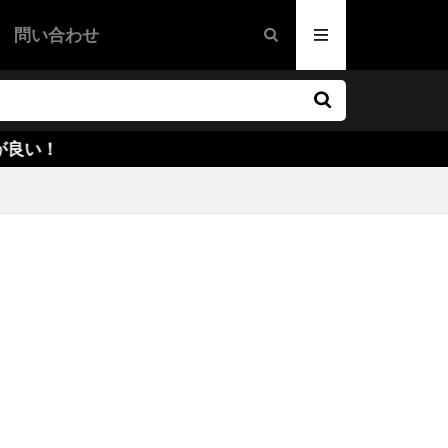
グ
問い合わせ
・ウォーケン
映画
画
ドラマ映画
映画
ファー・ノーラン
カリー
ー・ラウズ
ズ
オーウェン
サイキエル
ハンレイ
ダー