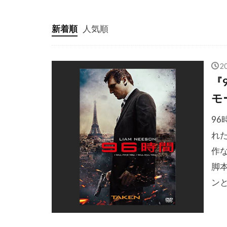
クリス・ベー
クリス・ロッ
新着順
人気順
クリフトン・
クリント・ハ
2
クレア・ギア
『
クレイグ・ア
モ
クレイグ・ザ
96
クレイジーケ
れ
クロエ・グレ
作
クロティルド
脚
クローセスト
ン
グスターボ・
グレゴリー・
グレゴリー・