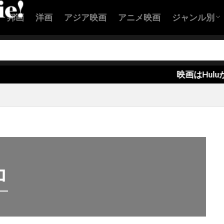
ン・バランスキー
クリステル・フルランド
クリステン・ウィ
邦画
洋画
アジア映画
アニメ映画
ジャンル別
スチュワート
クリストファー・B・ランドン
クリストファー
ー・エクルストン
クリストファー・カーリー
アクション
コメディ映
恋愛映画
ヒューマン
SF映画
サスペンス
ホラー映画
ー・ケネディー・ローフォード
クリストファー・セロン
ー・テレフセン
クリストファー・ニコラス・スミス
クリスト
映画はHuluが良い！
ー・バート
クリストファー・マイヤー
クリストファー・マッ
ー・ミンツ＝プラッセ
クリストファー・ヤング
クリストファ
ー・ロイド
クリストファー・ワイン
クリストフ・ベック
ヴァルツ
クリスピン・グローヴァー
クリスピン・ストラザー
ール
クリス・ウィリアムズ
クリス・エリス
クリス・
ロ
パー
クリス・ケンティス
クリス・コロンバス
クリス・
ンドン
クリス・タッカー
クリス・ディケンズ
クリス・
アー
クリス・ブリガム
クリス・ヘンチー
クリス・ベン