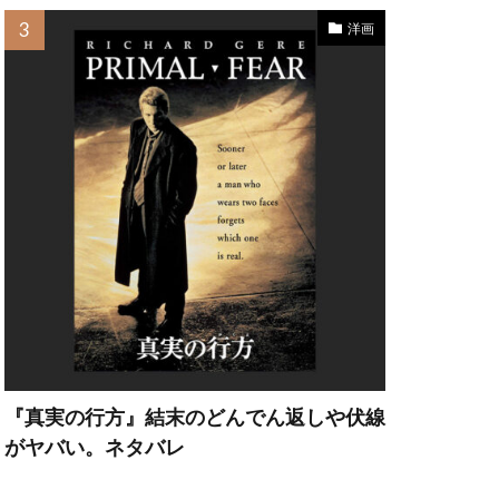
洋画
・ヘッド
ット・カーン
『真実の行方』結末のどんでん返しや伏線
がヤバい。ネタバレ
フリー・ラッシュ