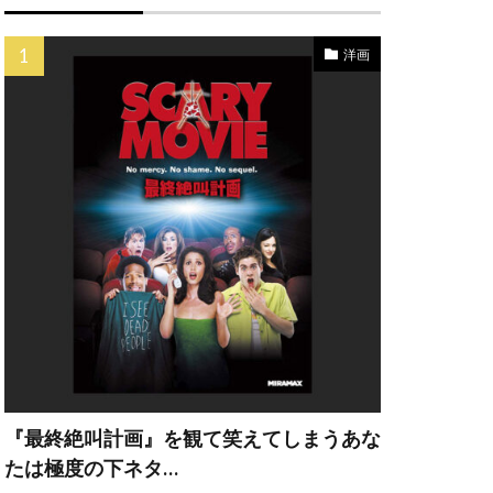
ク
ペス
洋画
イン
ナドゥー
カンパニー
ー・A・ヒル
ェー・ウィガム
『最終絶叫計画』を観て笑えてしまうあな
・エリザベス
たは極度の下ネタ…