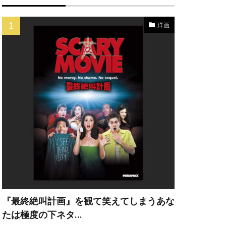
ク
ペス
洋画
イン
ナドゥー
カンパニー
ー・A・ヒル
ェー・ウィガム
『最終絶叫計画』を観て笑えてしまうあな
・エリザベス
たは極度の下ネタ…