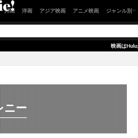
ン・バランスキー
クリステル・フルランド
クリステン・ウィ
邦画
洋画
アジア映画
アニメ映画
ジャンル別
スチュワート
クリストファー・B・ランドン
クリストファー
ー・エクルストン
クリストファー・カーリー
アクション
コメディ映
恋愛映画
ヒューマン
SF映画
サスペンス
ホラー映画
ー・ケネディー・ローフォード
クリストファー・セロン
ー・テレフセン
クリストファー・ニコラス・スミス
クリスト
映画はHuluが良い！
ー・バート
クリストファー・マイヤー
クリストファー・マッ
ー・ミンツ＝プラッセ
クリストファー・ヤング
クリストファ
ー・ロイド
クリストファー・ワイン
クリストフ・ベック
ヴァルツ
クリスピン・グローヴァー
クリスピン・ストラザー
ール
クリス・ウィリアムズ
クリス・エリス
クリス・
レニー
パー
クリス・ケンティス
クリス・コロンバス
クリス・
ンドン
クリス・タッカー
クリス・ディケンズ
クリス・
アー
クリス・ブリガム
クリス・ヘンチー
クリス・ベン