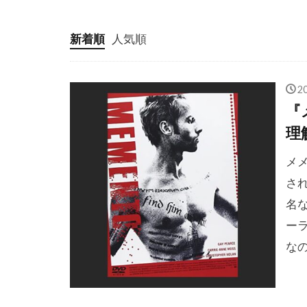
クリス・ベー
クリス・ロッ
新着順
人気順
クリフトン・
クリント・ハ
2
クレア・ギア
『
クレイグ・ア
理
クレイグ・ザ
メ
クレイジーケ
さ
クロエ・グレ
名
クロティルド
ー
クローセスト
な
グスターボ・
グレゴリー・
グレゴリー・