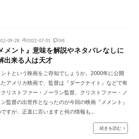
コン
クリス・ペン
クリス・マーシャル
クリス・レベン
ク
クリス・ワイアット
クリフトン・コリンズ・Jr
ジェームズ
クリフ・ロバートソン
クリント・イーストウッド
ワード
クルーズ/ワグナー・プロダクションズ
クルー・ギャ
012-09-28
2022-07-01
0件
クレア・シンプソン
クレア・デュヴァル
クレア・モー
メメント』意味を解説やネタバレなしに
ルパート
クレイグ・アームストロング
クレイグ・ガレスピー
解出来る人は天才
ダン
クレイグ・ピアース
クレイグ・ファーガソン
クレ
メントという映画をご存知でしょうか。2000年に公開
ンバンド
クレイトン・タウンゼンド
クレマンス・ポエジー
れたアメリカ映画で、監督は『ダークナイト』などで有
ース・モレッツ
クロエ・チェンゲリ
クロックワークス
なクリストファー・ノーラン監督。クリストファー・ノ
・モレ
クロディルデ・モレ
クロディー・オサール
ラン監督の出世作となったのが今回の映画『メメント』
・トゥ・ザ・ホール
クローディア・ウェルズ
グスタフ・ハス
のですが、正直に言いますと何の情報も…
サンタオラヤ
グラント・クレイマー
グラン・ディドンナ
オースターマン
グレゴリー・スポーレダー
グレゴリー・プロ
続きを読む
ホブリット
グレゴワール・エッツェル
グレッグ・キニア