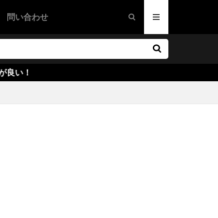
グ
問い合わせ
・ウォーケン
映画
画
ドラマ映画
映画
ファー・ノーラン
カリー
ー・ラウズ
ズ
オーウェン
サイキエル
ハンレイ
ダー