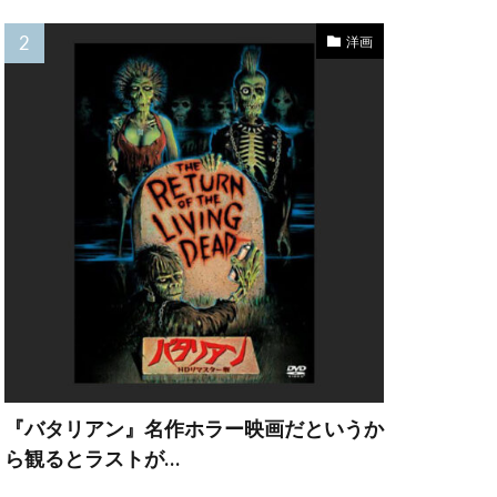
サンソン
洋画
ッツォーラ
ード
モーレン
ェルーシャ・ヘス
キャラハン
『バタリアン』名作ホラー映画だというか
ターストン
ら観るとラストが…