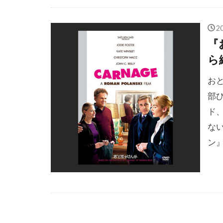
ジェイソン・
ジェイミー・
2
『
ジェイン・ブ
ら
ジェイ・ラッ
ジェシカ・タ
お
ジェシー・ジ
部
ジェナ・マロ
ド
な
ジェニファー
ン
ジェニファー
ジェヒ
ジ
ジェフリー・
ジェフリー・
ジェフ・アー