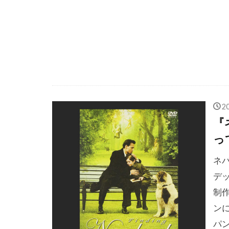
サンダンス映
ザックプロモ
ザック・ガリ
ザンダー・バ
ザ・ザナック
シェリー・デ
2
シエンナ・ギ
『
シックス・エ
っ
シドニー・ル
ネ
シネプレック
デ
シメオン・ツ
制
シャン・オマ
ン
パ
シュテファン