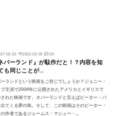
画祭
サンドラ・ブロック
サーシャ・バレス
サー・クラ
ーション
ザック・エストリン
ザック・エフロン
フィアナキス
ザック・グルニエ
ザナガル・フィルム
ザ
ークレー
ザン・チョン・ダンク
ザ・ケネディ/マーシャル・
・カンパニー
シェイ・カンリフ
シェリ・オテリ
シェリ
ュヴァル
シェルドン・カーン
シェルドン・レナード
シ
017-02-20
2022-03-18
1件
ロリー
シガニー・ウィーバー
シセ・グラム・ヨルゲンセン
ネバーランド』が駄作だと！？内容を知
ンターテインメント
シドニー・アーマス
シドニー・ラシック
ても同じことが…
メット
シネカノン
シネクリック アジア
シネバザール
バーランドという映画をご存じでしょうか？ジョニー・
ス・オデオン・フィルムズ
シネマ84
シビル・シェパード
ップ主演で2004年に公開されたアメリカとイギリスで
ォロフ
シモーナ・パッジ
シャイア・ラブーフ
シャノン
作された映画です。ネバーランドと言えばピーター・パ
ー・ヒューイ
シャーロット・ランプリング
シュガー・レイ・
に出てくる夢の島。そして、この映画はそのピーター・
ンの作者であるジェームス・マシュー・…
・アーント
シュテファン・ヴァルツ
シュドーズ直矢
シ