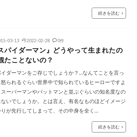
ェップス
ションドレラ・エイヴリー
ショーナ・ロバートソン
続きを読む
スティン
ショーン・ウェイアンズ
ショーン・コネリー
ヴェル
ショーン・サリバン
ショーン・ハンター
ショー
ライ
ショーン・ヘイズ
ショーン・ペン
ショーン・マッ
015-03-13
2022-02-28
0件
ング
ショーン・レディック
ショーン・レヴィ
シリル・
スパイダーマン』どうやって生まれたの
観たことないの？
ライオ
シルヴィア・フークス
シンコピー・フィルムズ
クソン
ジェイク・カイーズ
ジェイク・カーペンター
パイダーマンをご存じでしょうか？…なんてことを言っ
レンホール
ジェイク・ジレンホール
ジェイク・チェリー
ら怒られるぐらい世界中で知られているヒーローですよ
ーマス
ジェイク・ビジー
ジェイソン・アイザックス
。スーパーマンやバットマンと並ぶぐらいの知名度なの
ガッファニー
はないでしょうか。とは言え、有名なものほどイメージ
ジェイソン・クラーク
ジェイソン・ゴールドバ
かりが先行してしまって、その中身を全く…
サダイキス
ジェイソン・ステイサム
ジェイソン・バランタイ
バーナード
ジェイソン・フリードバーグ
ジェイソン・フレミ
続きを読む
ブラム
ジェイソン・ブルメンタル
ジェイソン・ベイトマン