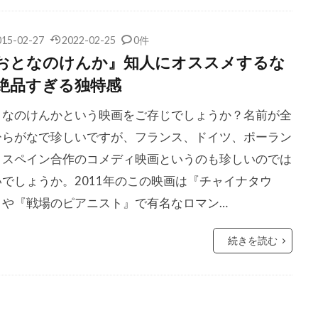
ライトマン
ジェイソン・ロバーズ
ジェイデン・スミス
シェリダン
ジェイミー・フォアマン
ジェイミー・ベル
015-02-27
2022-02-25
0件
おとなのけんか』知人にオススメするな
ルック
ジェイ・キャシディ
ジェイ・クロンリー
ジェイ
絶品すぎる独特感
セル
ジェイ・ローチ
ジェエシカ・タッキンスキー
イラー・ブラウン
ジェシカ・ビール
ジェシカ・ラング
となのけんかという映画をご存じでしょうか？名前が全
ェームズ
ジェシー・ブラッドフォード
ジェシー・プレモンス
ひらがなで珍しいですが、フランス、ドイツ、ポーラン
ーン
ジェニット・ゴールドスタイン
ジェニファー・ガーナー
、スペイン合作のコメディ映画というのも珍しいのでは
いでしょうか。2011年のこの映画は『チャイナタウ
・クーリッジ
ジェニファー・ティリー
ジェニファー・トッド
』や『戦場のピアニスト』で有名なロマン…
・マンレー
ジェニファー・ローレンス
ジェニー
ジェネ
ェフリー・L・キンボール
ジェフリー・M・ワイナー
続きを読む
ウェイスマン
ジェフリー・エアンド
ジェフリー・キンボール
タンバー
ジェフリー・デマン
ジェフリー・ライト
ジェ
チ
ジェフ・イマダ
ジェフ・ウィツケ
ジェフ・ガーソン