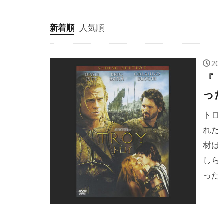
ケン・ペイジ
ケヴィン・ク
新着順
人気順
ケヴィン・シ
ケヴィン・ブ
2
ゲイラード・
『
ゲイリー・ケ
っ
ゲイリー・フ
ト
ゲイル・アン
れ
ゲオルグ・ミ
材
コフィー・ナ
し
コリン・ステ
っ
コリー・フェ
コロンビア・