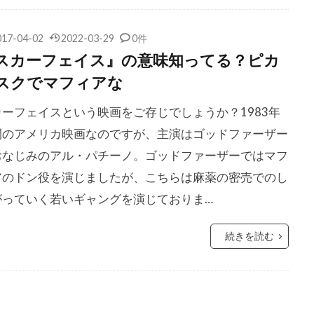
バフ
コンラッド・ピクチャーズ
コートニー・フェンドリー
ラヴ
コーリイ・ジョンソン
コーリー・ウォーカー
コー
017-04-02
2022-03-29
0件
ョンソン
ゴア・ヴィダル
ゴッドフリー・クイグリー
スカーフェイス』の意味知ってる？ピカ
リアルテ
ゴードン・クリーエ
ゴードン・ジャクソン
ゴ
スクでマフィアな
ゴールデングローブ賞
ゴールドレスト・ピクチャーズ
サイ
カーフェイスという映画をご存じでしょうか？1983年
ークランド
サイモン・ダガン
サイモン・ペッグ
サイモ
開のアメリカ映画なのですが、主演はゴッドファーザー
ー
サイード・タルカーニ
サイード・ベン・サイード
サ
おなじみのアル・パチーノ。ゴッドファーザーではマフ
ー
サトゥルニノ・ガルシア
サニー斉藤
サフロン・バロ
アのドン役を演じましたが、こちらは麻薬の密売でのし
ンターテインメント
サミュエル・L・ジャクソン
サミュエル
がっていく若いギャングを演じておりま…
テイラー
サム・ウィットワー
サム・エリオット
サム・
続きを読む
ード
サム・ニール
サム・バウアー
サム・ベーレンズ
ー
サム・メルヴィル
サム・ライミ
サム・ロバーズ
ントン
サラ・ウィドウズ
サラ・ダグラス
サラ・フラッ
マン
サラ・ミシェル・ゲラー
サリー・メンケ
サル・ロ