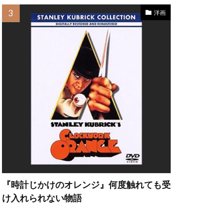
洋画
・ハワード
ア
レクサンダー
ィテカー
『時計じかけのオレンジ』何度触れても受
ァーニー
け入れられない物語