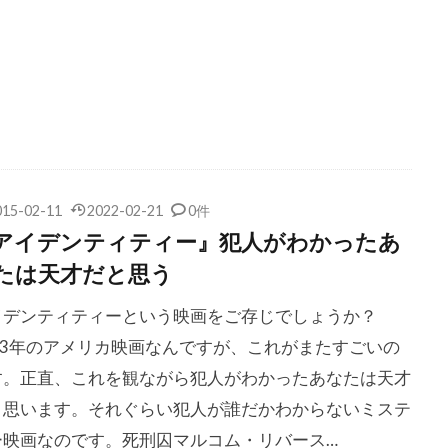
ラン
ジェフ・コーエン
ジェフ・サックマン
ジェフ・ナ
クス
ジェフ・ピジョン
ジェフ・ブリッジス
ジェフ・マ
ス
ジェブ・ブロディ
ジェマ・アータートン
ジェマ・ワ
ン・ヒューズ
ジェラルド・B・グリーンバーグ
ジェラルド・
ドパルデュー
ジェラール・ワトキンス
ジェリコ・イヴァネク
リーンバーグ
ジェリー・スティラー
ジェリー・バマン
015-02-11
2022-02-21
0件
ラッカイマー
ジェリー・ブラック
ジェリー・リヴリー
アイデンティティー』犯人がわかったあ
ーラー
ジェリー・ワッサーマン
ジェルジ・リゲティ
ジ
たは天才だと思う
クライナー
ジェレミー・クーン
ジェレミー・スイフト
イデンティティーという映画をご存じでしょうか？
ピヴェン
ジェレミー・レナー
ジェレミー・レヴェン
003年のアメリカ映画なんですが、これがまたすごいの
D・ブルベイカー
ジェームズ・L・カーター
ジェームズ・T・
す。正直、これを観ながら犯人がわかったあなたは天才
アール・ジョーンズ
ジェームズ・イシダ
ジェームズ・ウォー
と思います。それぐらい犯人が誰だかわからないミステ
ウッズ
ジェームズ・カレン
ジェームズ・ガーナー
ー映画なのです。死刑囚マルコム・リバース…