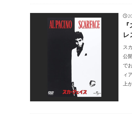
コンラッド・
コートニー・
2
コーレイ・ジ
『
ゴンサロ・ウ
レ
ゴーモン
ス
サイモン・オ
公
サイモン・リ
で
サチ・パーカ
ィ
サミット・エ
上
サミュエル・
サム・シェパ
サム・マーサ
サム・ワーシ
サラ・フリー