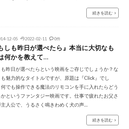
キャメロン
ジェームズ・クラヴェル
ジェームズ・ケリー
コスモ
ジェームズ・コバーン
ジェームズ・ステュアート
続きを読む
スペイダー
ジェームズ・デュヴァル
ジェームズ・トールカン
ドナルド
ジェームズ・ドレイファス
ジェームズ・ニュートン
014-12-05
2022-02-11
0件
フランコ
ジェームズ・フレンド
ジェームズ・ブラウン
もしも昨日が選べたら』本当に大切なも
ブローリン
ジェームズ・ベントレー
ジェームズ・ホイットモ
は何かを教えて…
ホーナー
ジェームズ・マンゴールド
ジェームズ・マーカス
しも昨日が選べたらという映画をご存じでしょうか？な
マースデン
ジェームズ・メイソン
ジェームズ・ラシター
も魅力的なタイトルですが、原題は『Click』でし
レブホーン
ジェームズ・ヴァン・ダー・ビーク
ジェーン・ア
、何でも操作できる魔法のリモコンを手に入れたらどう
ールドマン
ジェーン・リンチ
ジミー・ミラー
ジム・ウ
るかというファンタジー映画です。仕事で疲れたお父さ
ソン
ジム・カーター
ジム・キャッシュ
ジム・キャリー
が主人公で、うるさく鳴きわめく犬の声…
ジェス
ジム・ペイジ
ジム・ヴァン・ウィック
ジム・ヴ
ラゲロ
ジャコモ・スカルペッリ
ジャスティス・グリーン
続きを読む
・クーパー
ジャスティン・ザッカム
ジャスティン・バーサ