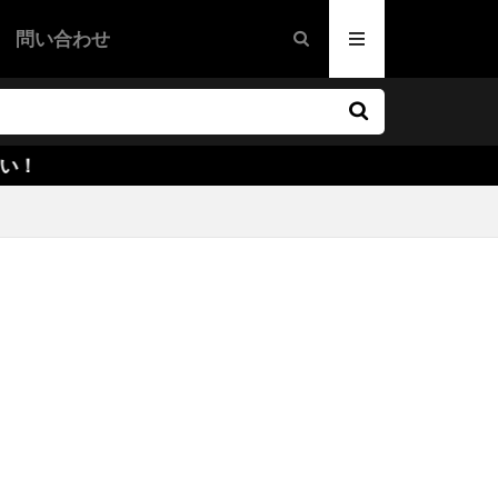
問い合わせ
・コニング
ー・シーマツコ
映画
画
ドラマ映画
映画
ティー・サイン
メリー
・ボイター
/マーシャル
ナー
・ヘイセン
・カミンズ
ン・ノーラン