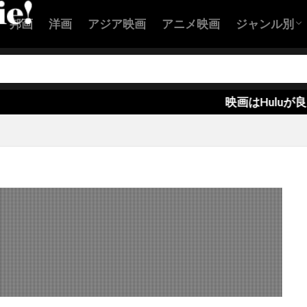
ディックス
グレン・モーシャワー
グレーム・マンソン
邦画
洋画
アジア映画
アニメ映画
ジャンル別
ヴェル
グロリア・グレアム
グロービジョン
グーフ・デ
ケイシー・O・ロアーズ
ケイシー・アフレック
ケイシ
アクション
コメディ映
恋愛映画
ヒューマン
SF映画
サスペンス
ホラー映画
ャシディ
ケイティ・ホームズ
ケイティ・ルーメル
ケイ
映画はHuluが良い！
フェザーストン
ケイトリン・ダブルデイ
ケイトリン・モンゴ
ワックス
ケイト・ウィンスレット
ケイト・バートン
ンシェット
ケイト・ベッキンセイル
ケイト・マルヴァニー
ラ
ケイリー・エルウィス
ケイリー・グラナット
ケイル
ンリー
ケニヨン・ホプキンス
ケネス・ウット
ケネディ
ナー
ケビン・シュミット
ケビン・ベーコン
ケリ・ガー
ーン
ケリー・コリンズ・リンツ
ケリー・セリグ
ケリー
ギリス
ケリー・マクドナルド
ケント・マッコード
ケン
イ
ケン・ストット
ケン・ダリー
ケン・チョン
ケ