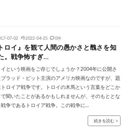
ケン・ローチ
ケヴィン・J・メシック
ケヴィン・オモ
ライン
ケヴィン・クルック
ケヴィン・コスナー
ケヴィ
ールズ
ケヴィン・スペイシー
ケヴィン・デュランド
レズナハン
ケヴィン・ベーコン
ケヴィン・ポラック
017-07-02
2022-04-25
0件
サーテイン
ゲイリー・D・ローチ
ゲイリー・ウィンター
トロイ』を観て人間の愚かさと醜さを知
ンプ
ゲイリー・ゴーツマン
ゲイリー・シュモーラー
ゲ
た。戦争怖すぎ…
ォスター
ゲイリー・ルチェシ・プロ
ゲイリー・ルチェッシ
ロイという映画をご存じでしょうか？2004年に公開さ
・ハード
ゲイル・カッツ
ゲイル・ギルクリースト
ゲイ
たブラッド・ピット主演のアメリカ映画なのですが、題
ケル
ゲリー・ベッカー
ゲーリー・ハナム
コニー・レイ
はトロイア戦争です。トロイの木馬という言葉をどこか
ーティ
コメディ映画
コリン・ウィルソン
コリン・コフ
らで聞いたことがあるかもしれませんが、そのもととな
ィントン
コリン・ファース
コリーン・ベイド
コリー・
た戦争であるトロイア戦争。この戦争に…
ルドマン
コルム・フィオール
コロムビア映画
続きを読む
トライスター映画
コロンビア映画
コンスタンティン・フィル