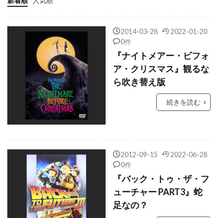
新着順
人気順
オムニバス・ジャパン
2014-03-28
2022-01-20
オメロ・アントヌッティ
0件
オライオン・ピクチャーズ
オランダ
『ナイトメアー・ビフォ
オリジナル・フィルム
オリバー・ストーン
ア・クリスマス』観るな
ら吹き替え版
オリバー・パーカー
オリヴァー・ウッド
オリヴァー・サックス
オリヴァー・プラット
続きを読む
オリヴィア・ウィリアムズ
オリヴィア・オルソン
オリヴィア・ハワード・バッグ
2012-09-15
2022-06-28
0件
オリヴィエ・デルボス
オリヴィエ・ナカシュ
『バック・トゥ・ザ・フ
オリヴィエ・マルシャル
ューチャー PART3』蛇
オリヴィエ・ラブルダン
オルガ・フォンダ
足なの？
オルソ・マリア・グェリニ
オレグ・スピーズ